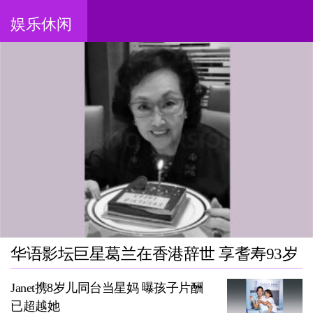
娱乐休闲
华语影坛巨星葛兰在香港辞世 享耆寿93岁
Janet携8岁儿同台当星妈 曝孩子片酬
已超越她