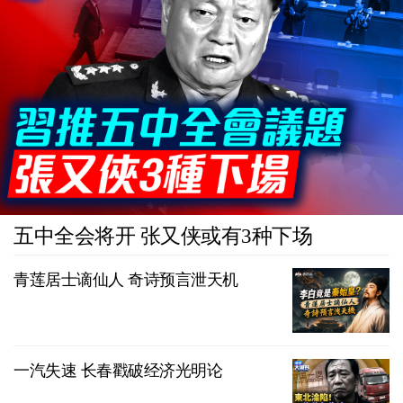
五中全会将开 张又侠或有3种下场
青莲居士谪仙人 奇诗预言泄天机
一汽失速 长春戳破经济光明论