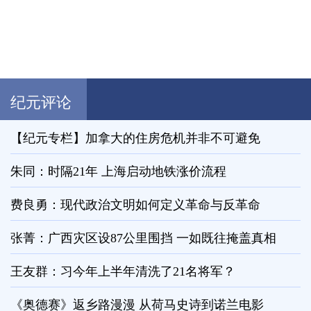
纪元评论
【纪元专栏】加拿大的住房危机并非不可避免
朱同：时隔21年 上海启动地铁涨价流程
费良勇：现代政治文明如何定义革命与反革命
张菁：广西灾区设87公里围挡 一如既往掩盖真相
王友群：习今年上半年清洗了21名将军？
《奥德赛》返乡路漫漫 从荷马史诗到诺兰电影