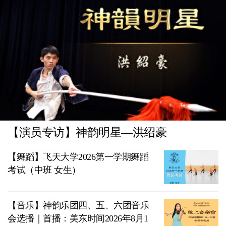
【演员专访】神韵明星—洪绍豪
【舞蹈】飞天大学2026第一学期舞蹈
考试（中班 女生）
【音乐】神韵乐团四、五、六团音乐
会选播｜首播：美东时间2026年8月1