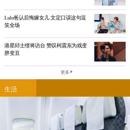
Lulu爸认后悔嫁女儿 文定口误这句逗
笑全场
港星邱士缙将访台 赞叹柯震东为戏变
胖变丑
更多
生活