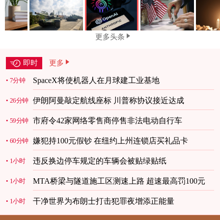
更多头条
即时
更多
SpaceX将使机器人在月球建工业基地
7分钟
伊朗阿曼敲定航线座标 川普称协议接近达成
26分钟
市府令42家网络零售商停售非法电动自行车
59分钟
嫌犯持100元假钞 在纽约上州连锁店买礼品卡
60分钟
违反换边停车规定的车辆会被贴绿贴纸
1小时
MTA桥梁与隧道施工区测速上路 超速最高罚100元
1小时
干净世界为布朗士打击犯罪夜增添正能量
1小时