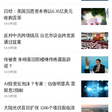
日经：美国贝恩资本将以6.35亿美元
收购贡茶
10小时前
反对中共跨境镇压 台北市议会跨党派
通过提案
10小时前
传被查 朱镕基旧部楼继伟将露面辟
谣？
10小时前
AI投资近泡沫？专家：估值明显高 需
留意2指标
10小时前
大陆光伏盲目扩张 1266个项目面临清