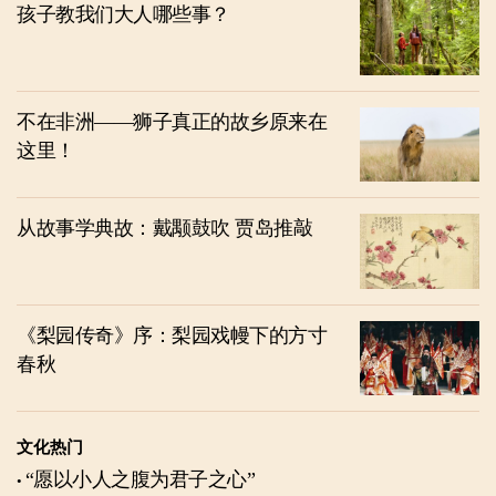
孩子教我们大人哪些事？
不在非洲——狮子真正的故乡原来在
这里！
从故事学典故：戴颙鼓吹 贾岛推敲
《梨园传奇》序：梨园戏幔下的方寸
春秋
文化热门
“愿以小人之腹为君子之心”