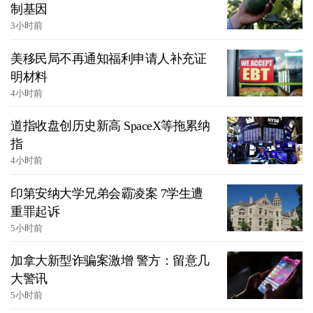
制基因
3小时前
美移民局不再通知福利申请人补充证
明材料
4小时前
道指收盘创历史新高 SpaceX等拖累纳
指
4小时前
印第安纳大学兄弟会霸凌案 7学生遭
重罪起诉
5小时前
加拿大新型诈骗案激增 警方：留意几
大警讯
5小时前