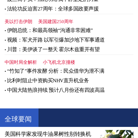
法轮功反迫害27周年：全球多国政要声援
美以打击伊朗
美国建国250周年
伊朗总统：和最高领袖“沟通非常困难”
视频：军犬开路 以军引爆加沙地下军事通道
川普：美伊谈了一整天 霍尔木兹重开有望
中国时局全解析
小飞机北京撞楼
“竹知了”事件发酵 分析：民众借华为泄不满
比利时阻止中资购买NHV直升机业务
中国大陆热浪持续 预计八月份还有四波高温
全球要闻
美国科学家发现牛油果树性别转换机