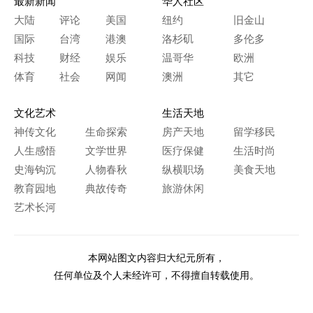
最新新闻
华人社区
大陆
评论
美国
纽约
旧金山
国际
台湾
港澳
洛杉矶
多伦多
科技
财经
娱乐
温哥华
欧洲
体育
社会
网闻
澳洲
其它
文化艺术
生活天地
神传文化
生命探索
房产天地
留学移民
人生感悟
文学世界
医疗保健
生活时尚
史海钩沉
人物春秋
纵横职场
美食天地
教育园地
典故传奇
旅游休闲
艺术长河
本网站图文内容归大纪元所有，
任何单位及个人未经许可，不得擅自转载使用。
Copyright© 2000 - 2026 The Epoch Times Association Inc.
All Rights Reserved.