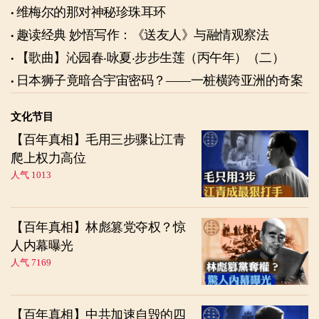
维梅尔的那对神秘珍珠耳环
趣读经典 妙悟写作：《送友人》与融情观察法
【歌曲】沁园春‧咏夏‧步步生莲（丙午年）（二）
日本狮子竟暗合宇宙密码？——一桩横跨亚洲的奇案
文化节目
【百年真相】毛用三步骤让江青
爬上权力高位
人气 1013
【百年真相】林彪篡党夺权？惊
人内幕曝光
人气 7169
【百年真相】中共加速自毁的四