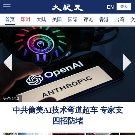
大
EN
登入
首页
即时
大陆
美国
国际
评论
香港
台湾
纪
元
新
闻
网
头条 1/12
中共偷美AI技术弯道超车 专家支
四招防堵