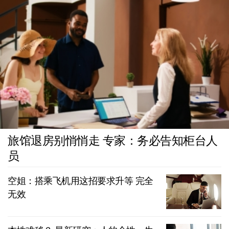
旅馆退房别悄悄走 专家：务必告知柜台人
员
空姐：搭乘飞机用这招要求升等 完全
无效