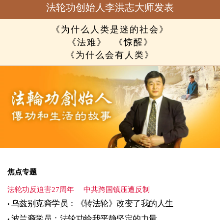
法轮功创始人李洪志大师发表
《为什么人类是迷的社会》
《法难》
《惊醒》
《为什么会有人类》
焦点专题
法轮功反迫害27周年
中共跨国镇压遭反制
乌兹别克裔学员：《转法轮》改变了我的人生
波兰裔学员：法轮功给我平静坚定的力量