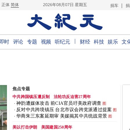
|
正体
简体
2026年08月07日 星期五
捐车
捐
｜
即时
评论
专题
视频
听纪元
财经
科技
娱乐
文
焦点专题
中共跨国镇压遭反制
法轮功反迫害27周年
神韵遭媒体攻击 前CIA官员吁美政府调查
图
反对中共跨境镇压 台北市议会跨党派通过提案
图
华商朱三东案延期审 美媒揭其中共统战背景
图
美以打击伊朗
美国建国250周年