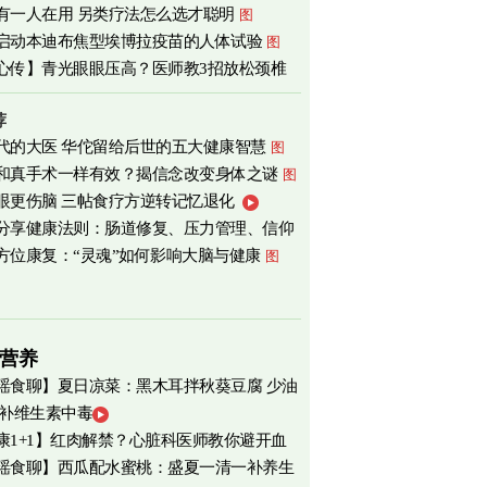
有一人在用 另类疗法怎么选才聪明
图
启动本迪布焦型埃博拉疫苗的人体试验
图
心传】青光眼眼压高？医师教3招放松颈椎
荐
代的大医 华佗留给后世的五大健康智慧
图
和真手术一样有效？揭信念改变身体之谜
图
眼更伤脑 三帖食疗方逆转记忆退化
分享健康法则：肠道修复、压力管理、信仰
方位康复：“灵魂”如何影响大脑与健康
图
营养
瑶食聊】夏日凉菜：黑木耳拌秋葵豆腐 少油
 补维生素中毒
爽养心
图
康1+1】红肉解禁？心脏科医师教你避开血
瑶食聊】西瓜配水蜜桃：盛夏一清一补养生
害