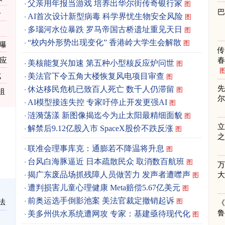
父亲用年报当游戏 培养出华尔街传奇银行家
图
一
AI首次设计新型病毒 科学界忧生物安全风险
图
多瑙河水位暴跌 罗马帝国古桥遗址重见天日
图
“校内外形势出现变化” 香港岭大学生会解散
图
曝
供应
春
美核能复兴加速 第五种小型核反应炉问世
图
美法官下令五角大楼恢复风电项目审查
戒
图
先
休达移民危机已致百人死亡 数千人仍滞留
图
祖
AI模型接连失控 专家吁停止开发更强AI
图
涟漪荡漾 新图像揭迄今为止太阳最精细面貌
图
立
解禁后9.12亿股入市 SpaceX股价不跌反涨
图
之
联准会理事库克：通膨若不降温将升息
图
台风白海豚逼近 日本疏散民众 取消数百航班
图
揭广东废品场抓残障人员做苦力 发声者遭噤声
图
遭判损害儿童心理健康 Meta赔偿5.67亿美元
图
前奥运选手倒影池案 美法官裁定撤销起诉
图
法
《
美多州供水系统遭网攻 专家：基建亟待现代化
图