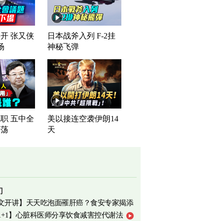
开 张又侠
日本战斧入列 F-2挂
场
神秘飞弹
职 五中全
美以接连空袭伊朗14
震荡
天
门
文开讲】天天吃泡面罹肝癌？食安专家揭添
1+1】心脏科医师分享饮食减害控代谢法
相