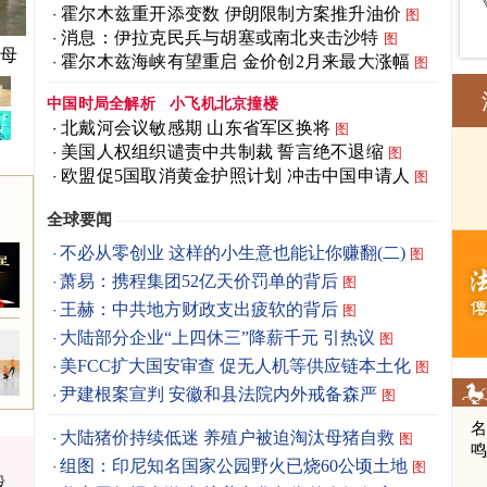
霍尔木兹重开添变数 伊朗限制方案推升油价
图
消息：伊拉克民兵与胡塞或南北夹击沙特
图
父母
霍尔木兹海峡有望重启 金价创2月来最大涨幅
图
中国时局全解析
小飞机北京撞楼
北戴河会议敏感期 山东省军区换将
图
美国人权组织谴责中共制裁 誓言绝不退缩
图
欧盟促5国取消黄金护照计划 冲击中国申请人
图
全球要闻
不必从零创业 这样的小生意也能让你赚翻(二)
图
萧易：携程集团52亿天价罚单的背后
图
王赫：中共地方财政支出疲软的背后
图
大陆部分企业“上四休三”降薪千元 引热议
图
美FCC扩大国安审查 促无人机等供应链本土化
图
尹建根案宣判 安徽和县法院内外戒备森严
图
大陆猪价持续低迷 养殖户被迫淘汰母猪自救
图
组图：印尼知名国家公园野火已烧60公顷土地
图
毁