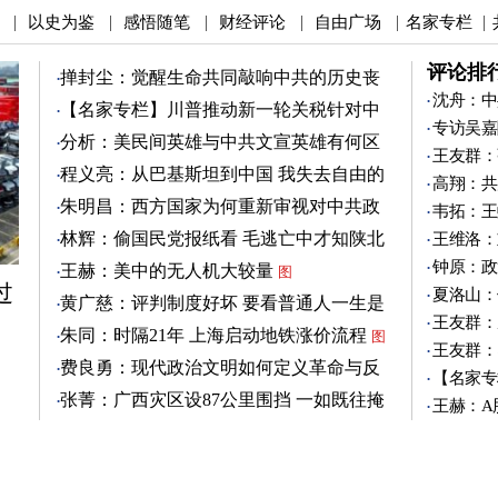
以史为鉴
感悟随笔
财经评论
自由广场
名家专栏
|
|
|
|
|
|
评论排
掸封尘：觉醒生命共同敲响中共的历史丧
钟
沈舟：中
图
【名家专栏】川普推动新一轮关税针对中
专访吴嘉
共
图
分析：美民间英雄与中共文宣英雄有何区
王友群：
别
图
程义亮：从巴基斯坦到中国 我失去自由的
高翔：共
两年
朱明昌：西方国家为何重新审视对中共政
韦拓：王
策？
图
林辉：偷国民党报纸看 毛逃亡中才知陕北
王维洛：
有刘志丹
图
钟原：政
王赫：美中的无人机大较量
图
过
夏洛山：
黄广慈：评判制度好坏 要看普通人一生是
王友群：
否安稳
图
朱同：时隔21年 上海启动地铁涨价流程
图
王友群：
费良勇：现代政治文明如何定义革命与反
【名家专
革命
图
张菁：广西灾区设87公里围挡 一如既往掩
王赫：A
盖真相
图