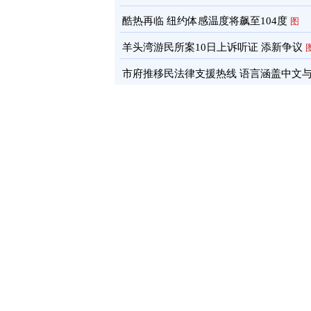
酷热再临 纽约体感温度将飙至104度
图
羊头湾游民所案10日上诉听证 添新争议
市府推移民法律支援热线 语言涵盖中文
南语
图