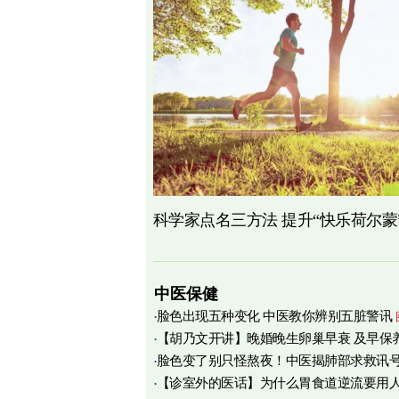
科学家点名三方法 提升“快乐荷尔蒙
中医保健
脸色出现五种变化 中医教你辨别五脏警讯
【胡乃文开讲】晚婚晚生卵巢早衰 及早保
脸色变了别只怪熬夜！中医揭肺部求救讯
育
【诊室外的医话】为什么胃食道逆流要用