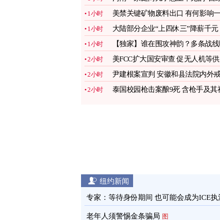
容貌症”
图
美禁关键矿物废料出口 有何影响
1小时
文看懂
图
大陆部分企业“上四休三”降薪千元
1小时
引热议
图
【独家】谁在围攻神韵？多条战线
1小时
光
图
美FCC扩大国安审查 促无人机等
2小时
链本土化
图
尹建根案宣判 安徽和县法院内外
2小时
备森严
图
泰国校园枪击案酿9死 含枪手及其
2小时
父母
图
纽约新闻
专家：等待身份期间 也可能会成为ICE执
目标
图
老年人须警惕金条骗局
图