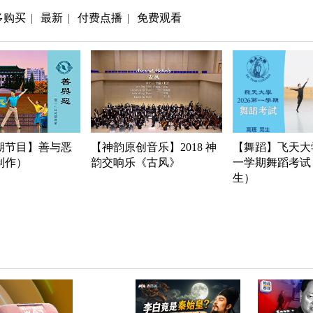
多购买
最新
付费点播
免费观看
|
|
|
期节目】善与恶
【神韵原创音乐】2018 神
【舞蹈】飞天大学
年制作）
韵交响乐《古风》
一学期舞蹈考试
生）