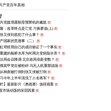
共产党百年真相
行
共党媒泄露航母预警机的尴尬
图
隆：改革终点是亡党 习换赛道(上)
图
张又侠到底犯了什么事？
图
产国家的荒唐事（二）
图
虹邓煜用自己的成功验证了一个事实
图
重建的板桥水库为何两次变病险水库？
图
治局会议降调 北京政局添新变数？
图
俄装甲突击被粉碎 乌无人机重塑战场
图
从林彪被打倒到张又侠被打倒
图
习今年上半年清洗了21名将军？
图
栏】最新影片《奥德赛》值得观看
图
股市场动荡的深层因素
图