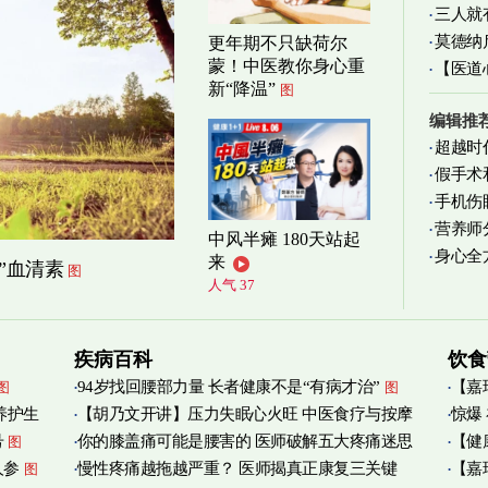
三人就
莫德纳
更年期不只缺荷尔
蒙！中医教你身心重
【医道
新“降温”
图
图
编辑推
超越时
假手术
手机伤
营养师
中风半瘫 180天站起
身心全
实践
图
来
”血清素
图
人气 37
疾病百科
饮食
94岁找回腰部力量 长者健康不是“有病才治”
【嘉
图
图
养护生
【胡乃文开讲】压力失眠心火旺 中医食疗与按摩
惊爆
烟清
号
你的膝盖痛可能是腰害的 医师破解五大疼痛迷思
【健
图
自救
图
人参
慢性疼痛越拖越严重？ 医师揭真正康复三关键
【嘉
图
管伤