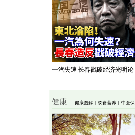
一汽失速 长春戳破经济光明论
健康
健康图解
饮食营养
中医保
|
|