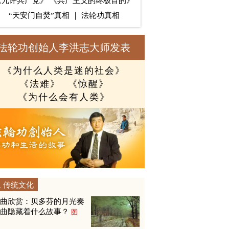
《九评共产党》
《共产主义的终极目的》
“天安门自焚”真相
｜
法轮功真相
法轮功创始人李洪志大师发表
《为什么人类是迷的社会》
《法难》
《惊醒》
《为什么会有人类》
传统文化
名曲欣赏：贝多芬的月光奏
鸣曲隐藏着什么故事？
图