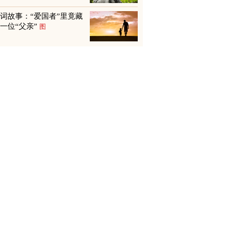
词故事：“爱国者”里竟藏
一位“父亲”
图