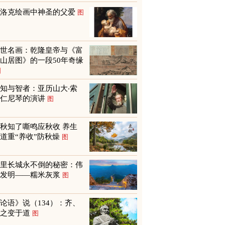
巴洛克绘画中神圣的父爱
图
传世名画：乾隆皇帝与《富
山居图》的一段50年奇缘
图
知与智者：亚历山大‧索
尔仁尼琴的演讲
图
秋知了嘶鸣应秋收 养生
道重“养收”防秋燥
图
万里长城永不倒的秘密：伟
大发明——糯米灰浆
图
论语》说（134）：齐、
鲁之变于道
图