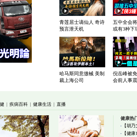
青莲居士谪仙人 奇诗
五中全会将
预言泄天机
或有3种下
哈马斯同意缴械 美制
倪岳峰被免
裁上海公司
会前人事
健
疾病百科
健康生活
直播
|
|
|
健康热
【胡乃
【健康
加物真