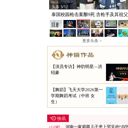
头条 3/12
泰国校园枪击案酿9死 含枪手及其祖
更多头条 >
【演员专访】神韵明星—洪
绍豪
【舞蹈】飞天大学2026第一
学期舞蹈考试（中班 女
生）
快讯
河南一家庭两儿子患上罕见的“自
1小时