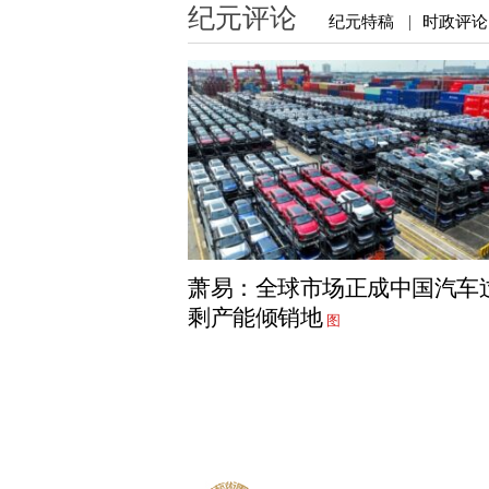
纪元评论
纪元特稿
时政评论
|
萧易：全球市场正成中国汽车
剩产能倾销地
图