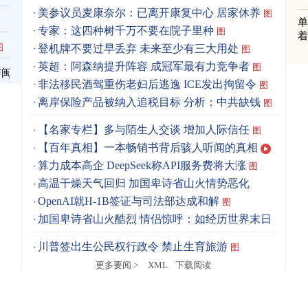
美参议员麦康奈尔：已离开康复中心 居家休养
图
单
专家：这四种树千万不要在院子里种
图
着
图
登机牌不要过早丢弃 未来至少有三大用处
图
英超：阿森纳提升阵容 成冠军最有力竞争者
图
与闽
非法移民酒驾重伤老妇后逃逸 ICE发出拘留令
图
离岸保险产品被纳入追税目标 分析：中共缺钱
图
【名家专栏】多与陌生人交谈 增加人际信任
图
【百年真相】一本畅销书背后骇人听闻的真相
算力成本高企 DeepSeek称API服务费将大涨
图
高温干燥天气回归 加国卑诗省山火情势恶化
OpenAI就H-1B签证与司法部达成和解
图
加国卑诗省山火酷烈 情侣惊呼：如经历世界末日
图
川普签出生公民权行政令 禁止生育旅游
图
更多要闻 >
XML
下载阅读