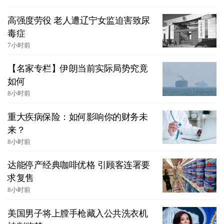
高强度劳役 老人遭辽宁女监迫害致尿
毒症
7小时前
【名家专栏】伊朗当前实际局势究竟
如何
8小时前
重大疾病保险：如何影响你的财务未
来？
8小时前
达能停产经典咖啡优格 引顾客连署要
求复售
8小时前
美国男子将上膛手枪藏入公共洗衣机