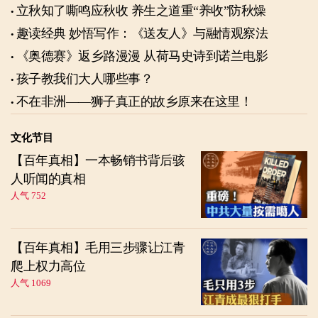
立秋知了嘶鸣应秋收 养生之道重“养收”防秋燥
趣读经典 妙悟写作：《送友人》与融情观察法
《奥德赛》返乡路漫漫 从荷马史诗到诺兰电影
孩子教我们大人哪些事？
不在非洲——狮子真正的故乡原来在这里！
文化节目
【百年真相】一本畅销书背后骇
人听闻的真相
人气 752
【百年真相】毛用三步骤让江青
爬上权力高位
人气 1069