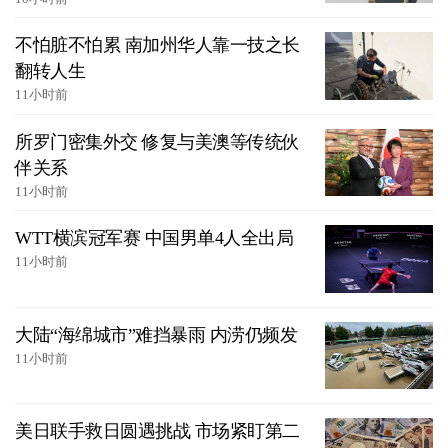
不怕脏不怕累 南加州华人靠一技之长
翻转人生
11小时前
所罗门密集外交 修复与美澳等传统伙
伴关系
11小时前
WTT横滨冠军赛 中国男单4人全出局
11小时前
大陆“海绵城市”难挡暴雨 内涝仍频发
11小时前
美日联手救日圆遇挑战 市场紧盯第二