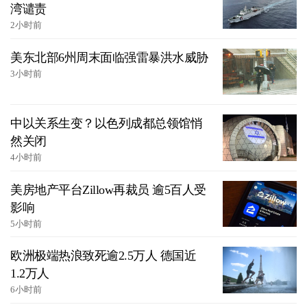
湾谴责
2小时前
美东北部6州周末面临强雷暴洪水威胁
3小时前
中以关系生变？以色列成都总领馆悄
然关闭
4小时前
美房地产平台Zillow再裁员 逾5百人受
影响
5小时前
欧洲极端热浪致死逾2.5万人 德国近
1.2万人
6小时前