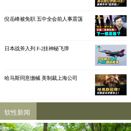
倪岳峰被免职 五中全会前人事震荡
日本战斧入列 F-2挂神秘飞弹
哈马斯同意缴械 美制裁上海公司
软性新闻