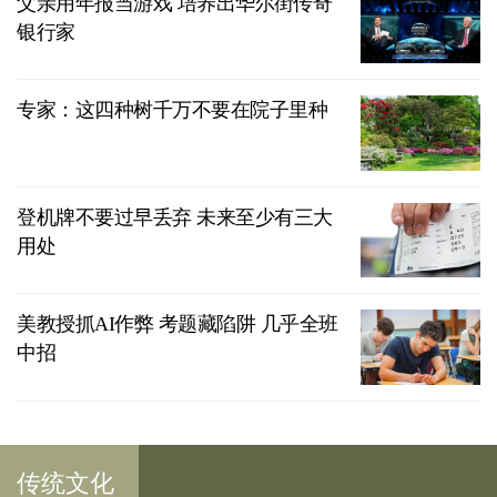
父亲用年报当游戏 培养出华尔街传奇
银行家
专家：这四种树千万不要在院子里种
登机牌不要过早丢弃 未来至少有三大
用处
美教授抓AI作弊 考题藏陷阱 几乎全班
中招
传统文化