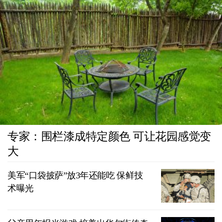
专家：围栏漆成特定颜色 可让花园感觉变
大
美军“口袋披萨”放3年还能吃 保鲜技
术曝光