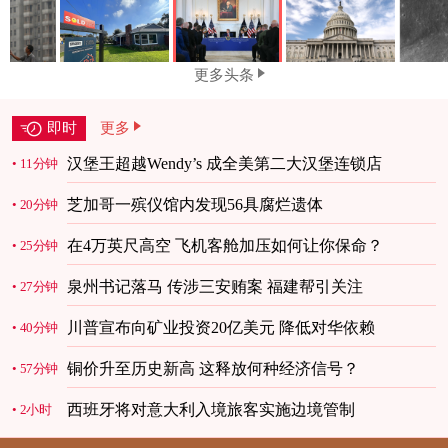
更多头条
即时
更多
汉堡王超越Wendy’s 成全美第二大汉堡连锁店
11分钟
芝加哥一殡仪馆内发现56具腐烂遗体
20分钟
在4万英尺高空 飞机客舱加压如何让你保命？
25分钟
泉州书记落马 传涉三安贿案 福建帮引关注
27分钟
川普宣布向矿业投资20亿美元 降低对华依赖
40分钟
铜价升至历史新高 这释放何种经济信号？
57分钟
西班牙将对意大利入境旅客实施边境管制
2小时