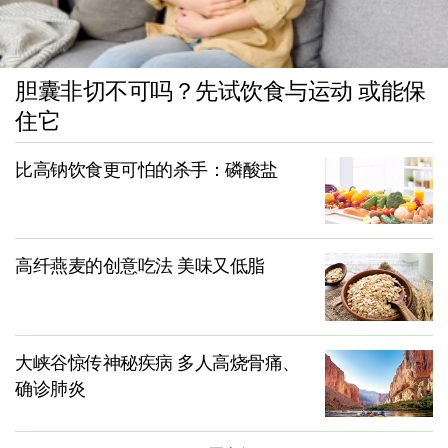
胆囊非切不可吗？先试饮食与运动 或能保
住它
比高钠饮食更可怕的杀手：磷酸盐
高纤燕麦的创意吃法 美味又低脂
大峡谷惊传神秘疾病 多人高烧骨痛、
确诊肺炎