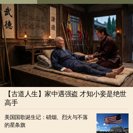
【古道人生】家中遇强盗 才知小妾是绝世
高手
美国国歌诞生记：硝烟、烈火与不落
的星条旗