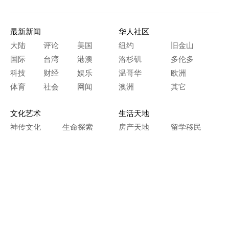
最新新闻
华人社区
大陆
评论
美国
纽约
旧金山
国际
台湾
港澳
洛杉矶
多伦多
科技
财经
娱乐
温哥华
欧洲
体育
社会
网闻
澳洲
其它
文化艺术
生活天地
神传文化
生命探索
房产天地
留学移民
人生感悟
文学世界
医疗保健
生活时尚
史海钩沉
人物春秋
纵横职场
美食天地
教育园地
典故传奇
旅游休闲
艺术长河
本网站图文内容归大纪元所有，