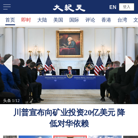
大
EN
登入
首页
即时
大陆
美国
国际
评论
香港
台湾
纪
元
新
闻
网
头条 1/12
川普宣布向矿业投资20亿美元 降
低对华依赖