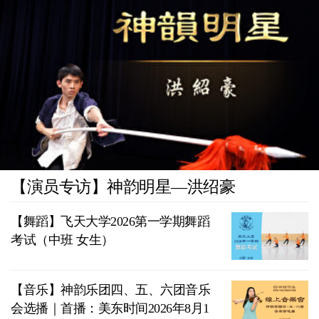
【演员专访】神韵明星—洪绍豪
【舞蹈】飞天大学2026第一学期舞蹈
考试（中班 女生）
【音乐】神韵乐团四、五、六团音乐
会选播｜首播：美东时间2026年8月1