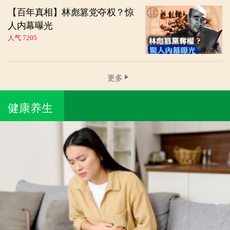
【百年真相】林彪篡党夺权？惊
人内幕曝光
人气 7205
更多
健康养生