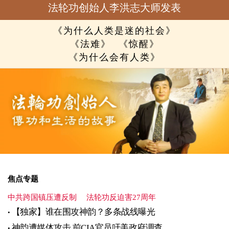
法轮功创始人李洪志大师发表
《为什么人类是迷的社会》
《法难》
《惊醒》
《为什么会有人类》
焦点专题
中共跨国镇压遭反制
法轮功反迫害27周年
【独家】谁在围攻神韵？多条战线曝光
神韵遭媒体攻击 前CIA官员吁美政府调查