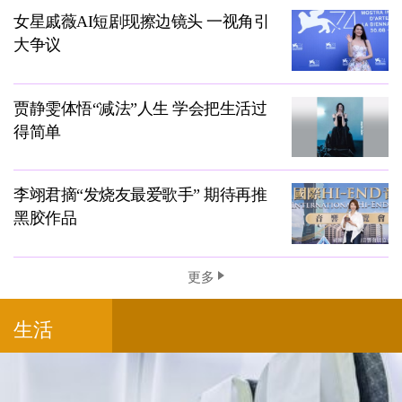
女星戚薇AI短剧现擦边镜头 一视角引
大争议
贾静雯体悟“减法”人生 学会把生活过
得简单
李翊君摘“发烧友最爱歌手” 期待再推
黑胶作品
更多
生活