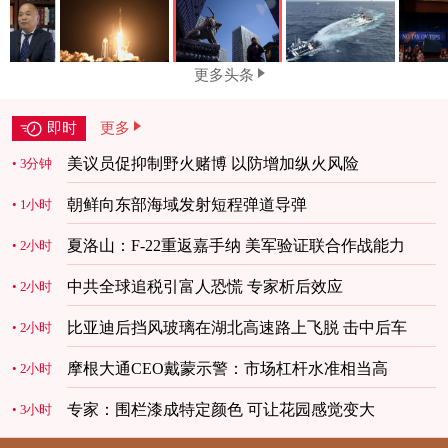
更多头条
即时
更多
美议员促抑制野火赌博 以防增加纵火风险
3分钟
朝鲜向东部海域发射短程弹道导弹
1小时
夏洛山：F-22重返嘉手纳 美军验证联合作战能力
2小时
中共全球追税引富人恐慌 专家析后效应
2小时
比亚迪后挡风玻璃在湖北高速路上飞脱 击中后车
2小时
摩根大通CEO戴蒙示警：市场杠杆水准相当高
2小时
专家：围栏漆成特定颜色 可让花园感觉变大
3小时