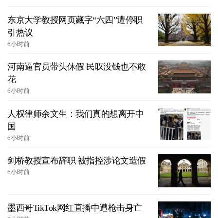
东京大学教授网页藏字“六四”遭停职
引热议
6小时前
河南逼官员带头休假 民叹没钱也不敢
花
6小时前
人权律师余文生：我们真的想离开中
国
6小时前
剑桥教授宣布辞职 被指控涉论文造假
6小时前
墨西哥TikTok网红直播中遭枪击身亡