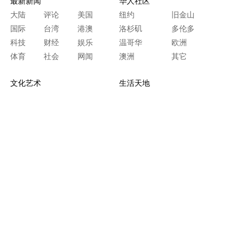
最新新闻
华人社区
大陆
评论
美国
纽约
旧金山
国际
台湾
港澳
洛杉矶
多伦多
科技
财经
娱乐
温哥华
欧洲
体育
社会
网闻
澳洲
其它
文化艺术
生活天地
神传文化
生命探索
房产天地
留学移民
人生感悟
文学世界
医疗保健
生活时尚
史海钩沉
人物春秋
纵横职场
美食天地
教育园地
典故传奇
旅游休闲
艺术长河
本网站图文内容归大纪元所有，
任何单位及个人未经许可，不得擅自转载使用。
Copyright© 2000 - 2026 The Epoch Times Association Inc.
All Rights Reserved.