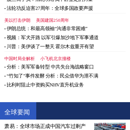
法轮功反迫害27周年：全球多国政要声援
美以打击伊朗
美国建国250周年
伊朗总统：和最高领袖“沟通非常困难”
视频：军犬开路 以军引爆加沙地下军事通道
川普：美伊谈了一整天 霍尔木兹重开有望
中国时局全解析
小飞机北京撞楼
分析：美军军备转型 中共失台海战略窗口
“竹知了”事件发酵 分析：民众借华为泄不满
比利时阻止中资购买NHV直升机业务
全球要闻
萧易：全球市场正成中国汽车过剩产