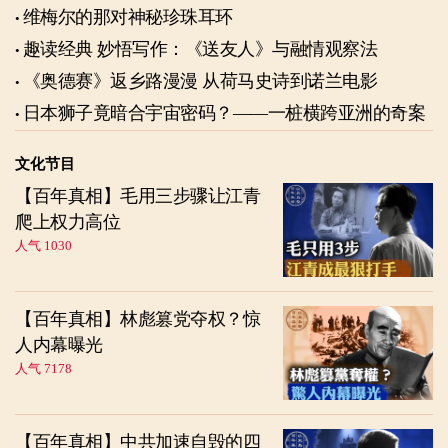
维梅尔的那对神秘珍珠耳环
趣读经典 妙悟写作：《送友人》与融情观察法
《奥德赛》返乡路漫漫 从荷马史诗到诺兰电影
日本狮子竟暗合宇宙密码？——一桩横跨亚洲的奇案
文化节目
【百年真相】毛用三步骤让江青
爬上权力高位
人气 1030
【百年真相】林彪篡党夺权？惊
人内幕曝光
人气 7178
【百年真相】中共加速自毁的四