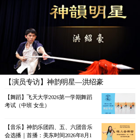
【演员专访】神韵明星—洪绍豪
【舞蹈】飞天大学2026第一学期舞蹈
考试（中班 女生）
【音乐】神韵乐团四、五、六团音乐
会选播｜首播：美东时间2026年8月1