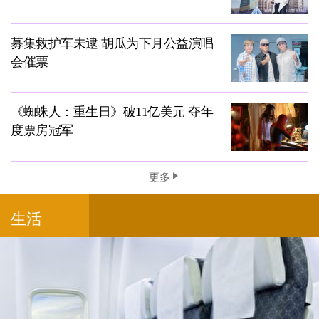
募集救护车未逮 胡瓜为下月公益演唱
会催票
《蜘蛛人：重生日》破11亿美元 夺年
度票房冠军
更多
生活