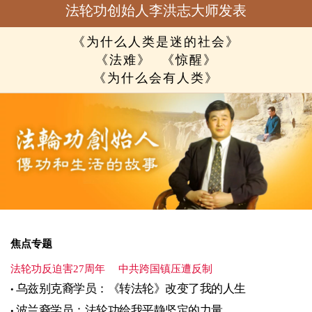
法轮功创始人李洪志大师发表
《为什么人类是迷的社会》
《法难》
《惊醒》
《为什么会有人类》
焦点专题
法轮功反迫害27周年
中共跨国镇压遭反制
乌兹别克裔学员：《转法轮》改变了我的人生
波兰裔学员：法轮功给我平静坚定的力量