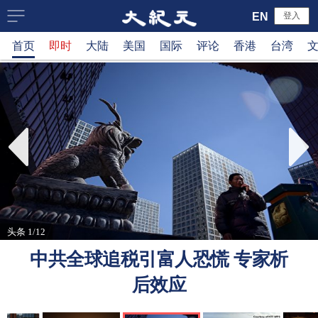
大
EN
登入
首页
即时
大陆
美国
国际
评论
香港
台湾
纪
元
新
闻
网
头条 1/12
中共全球追税引富人恐慌 专家析
后效应