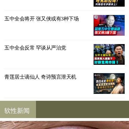
五中全会将开 张又侠或有3种下场
五中全会反常 罕谈从严治党
青莲居士谪仙人 奇诗预言泄天机
软性新闻