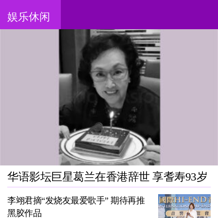
娱乐休闲
华语影坛巨星葛兰在香港辞世 享耆寿93岁
李翊君摘“发烧友最爱歌手” 期待再推
黑胶作品