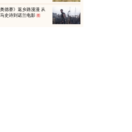
奥德赛》返乡路漫漫 从
荷马史诗到诺兰电影
图