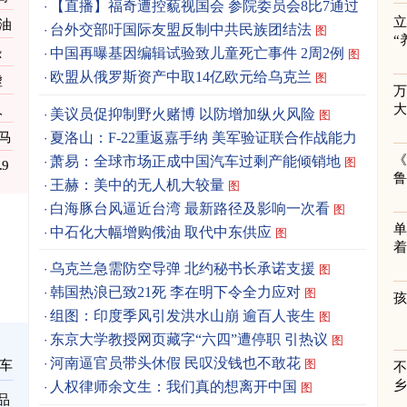
【直播】福奇遭控藐视国会 参院委员会8比7通过
立
油
台外交部吁国际友盟反制中共民族团结法
图
“
恐
中国再曝基因编辑试验致儿童死亡事件 2周2例
图
欧盟从俄罗斯资产中取14亿欧元给乌克兰
图
虚
人
美议员促抑制野火赌博 以防增加纵火风险
图
夏洛山：F-22重返嘉手纳 美军验证联合作战能力
马
图
《
萧易：全球市场正成中国汽车过剩产能倾销地
图
9
王赫：美中的无人机大较量
图
白海豚台风逼近台湾 最新路径及影响一次看
图
单
中石化大幅增购俄油 取代中东供应
图
着
乌克兰急需防空导弹 北约秘书长承诺支援
图
韩国热浪已致21死 李在明下令全力应对
图
组图：印度季风引发洪水山崩 逾百人丧生
图
东京大学教授网页藏字“六四”遭停职 引热议
图
河南逼官员带头休假 民叹没钱也不敢花
图
车
人权律师余文生：我们真的想离开中国
图
品