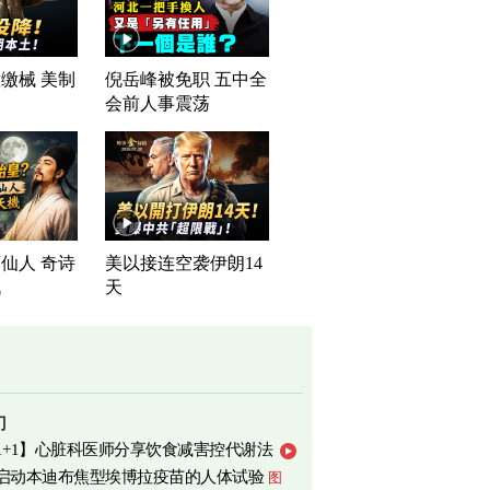
缴械 美制
倪岳峰被免职 五中全
司
会前人事震荡
仙人 奇诗
美以接连空袭伊朗14
机
天
门
1+1】心脏科医师分享饮食减害控代谢法
启动本迪布焦型埃博拉疫苗的人体试验
图