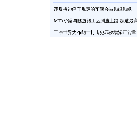
卡
图
违反换边停车规定的车辆会被贴绿贴纸
MTA桥梁与隧道施工区测速上路 超速最
罚100元
图
干净世界为布朗士打击犯罪夜增添正能量