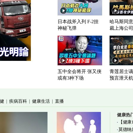
日本战斧入列 F-2挂
哈马斯同意
神秘飞弹
裁上海公
五中全会将开 张又侠
青莲居士谪
或有3种下场
预言泄天
健
疾病百科
健康生活
直播
|
|
|
健康热
【健康
莫德纳