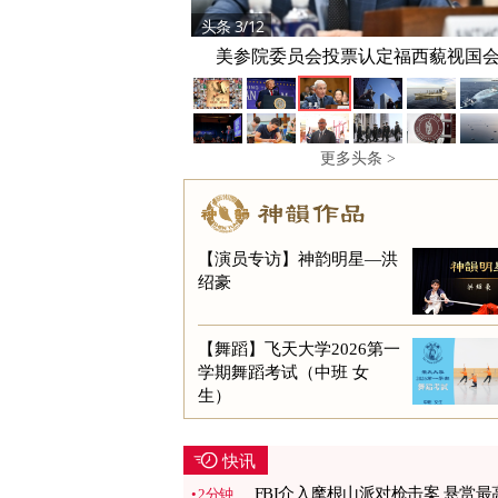
头条 3/12
美参院委员会投票认定福西藐视国
更多头条 >
【演员专访】神韵明星—洪
绍豪
【舞蹈】飞天大学2026第一
学期舞蹈考试（中班 女
生）
快讯
FBI介入摩根山派对枪击案 悬赏最
2分钟