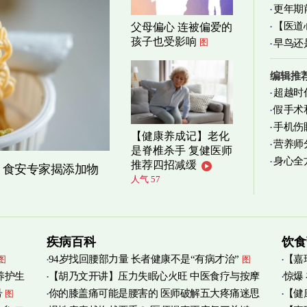
更年期
【医道
父母偏心 连被偏爱的
忍受
图
孩子也受影响
图
图
早鸟还
编辑推
超越时
假手术
手机伤
【健康养成记】老化
营养师
是脊椎杀手 复健医师
身心全
实践
图
推荐四招减缓
？食安专家揭添加物
人气 57
疾病百科
饮食
94岁找回腰部力量 长者健康不是“有病才治”
【嘉
图
图
养护生
【胡乃文开讲】压力失眠心火旺 中医食疗与按摩
惊爆
烟清
号
你的膝盖痛可能是腰害的 医师破解五大疼痛迷思
【健
图
自救