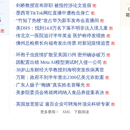
剑桥教授宣布辞职 被指控涉论文造假
图
《
墨西哥TikTok网红直播中遭枪击身亡
图
高
“竹知了热梗”攻占华为新车发布会直播间
图
美DHS：找到14.8万名下落不明非法入境儿童
图
图
传北京一医院追讨半年奖金 医护称停发绩效
图
佛州总检察长向福奇发出传票 对新冠疫情追责
图
环孢子虫疫情扩散至美国15州 密州确诊破万
图
因配置出错 Meta AI模型测试时入侵一公司
图
38岁山东财经大学教授刘海明突发疾病离世
万斯：政府不到半年查出2300亿美元诈欺案
图
广东人贩子“梅姨”真实姓名首曝光
图
美参院委员会将就烤鸡纳入食品券提案表决
图
英国放宽签证 逾百企业可聘海外顶尖科研专家
图
更多要闻 >
XML
下载阅读