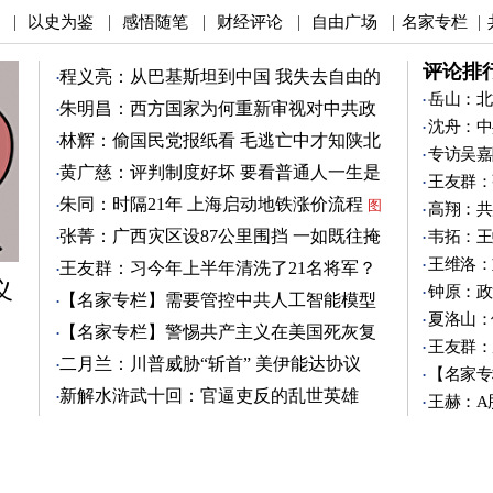
以史为鉴
感悟随笔
财经评论
自由广场
名家专栏
|
|
|
|
|
|
评论排
程义亮：从巴基斯坦到中国 我失去自由的
两年
岳山：北
朱明昌：西方国家为何重新审视对中共政
沈舟：中
策？
图
林辉：偷国民党报纸看 毛逃亡中才知陕北
专访吴嘉
有刘志丹
图
黄广慈：评判制度好坏 要看普通人一生是
王友群：
否安稳
图
朱同：时隔21年 上海启动地铁涨价流程
图
高翔：共
张菁：广西灾区设87公里围挡 一如既往掩
韦拓：王
盖真相
图
王维洛：
王友群：习今年上半年清洗了21名将军？
义
图
钟原：政
【名家专栏】需要管控中共人工智能模型
夏洛山：
图
【名家专栏】警惕共产主义在美国死灰复
王友群：
燃
图
二月兰：川普威胁“斩首” 美伊能达协议
【名家专
吗？
图
新解水浒武十回：官逼吏反的乱世英雄
王赫：A
（3）
图