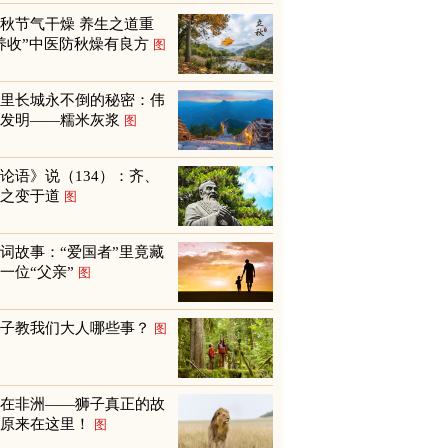
秋节气干燥 养生之道重
养收”中医防秋燥有良方
图
万里长城永不倒的秘密：伟
大发明——糯米灰浆
图
论语》说（134）：齐、
鲁之变于道
图
词故事：“爱国者”里竟藏
一位“父亲”
图
孩子教我们大人哪些事？
图
不在非洲——狮子真正的故
乡原来在这里！
图