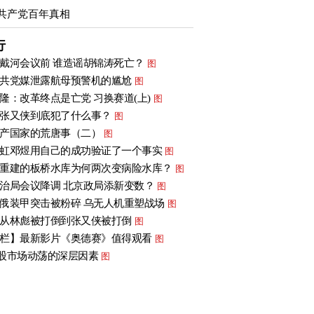
共产党百年真相
行
戴河会议前 谁造谣胡锦涛死亡？
图
共党媒泄露航母预警机的尴尬
图
隆：改革终点是亡党 习换赛道(上)
图
张又侠到底犯了什么事？
图
产国家的荒唐事（二）
图
虹邓煜用自己的成功验证了一个事实
图
重建的板桥水库为何两次变病险水库？
图
治局会议降调 北京政局添新变数？
图
俄装甲突击被粉碎 乌无人机重塑战场
图
从林彪被打倒到张又侠被打倒
图
栏】最新影片《奥德赛》值得观看
图
股市场动荡的深层因素
图