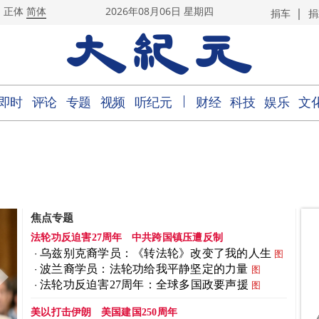
|
正体
简体
2026年08月06日 星期四
捐车
捐
｜
即时
评论
专题
视频
听纪元
财经
科技
娱乐
文
焦点专题
法轮功反迫害27周年
中共跨国镇压遭反制
乌兹别克裔学员：《转法轮》改变了我的人生
图
波兰裔学员：法轮功给我平静坚定的力量
图
法轮功反迫害27周年：全球多国政要声援
图
美以打击伊朗
美国建国250周年