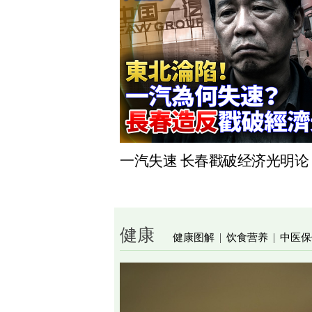
一汽失速 长春戳破经济光明论
健康
健康图解
饮食营养
中医保
|
|