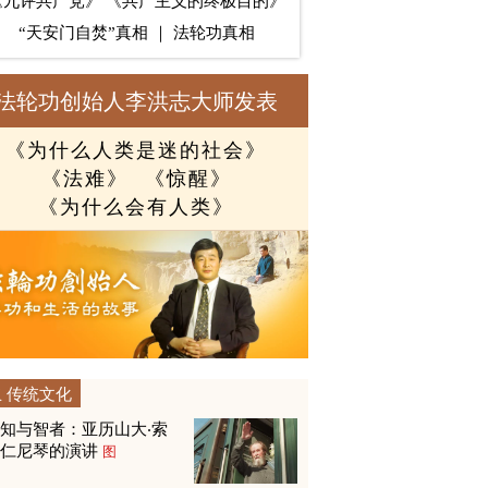
《九评共产党》
《共产主义的终极目的》
“天安门自焚”真相
｜
法轮功真相
法轮功创始人李洪志大师发表
《为什么人类是迷的社会》
《法难》
《惊醒》
《为什么会有人类》
传统文化
知与智者：亚历山大‧索
尔仁尼琴的演讲
图