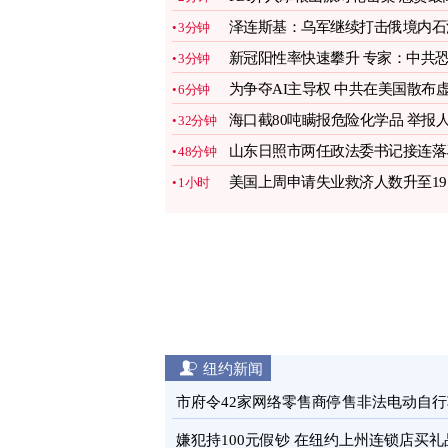
2万美元缉凶
图
泽连斯基：乌军继续打击俄境内石
3分钟
设施
图
新冠阳性率快速攀升 专家：中共
3分钟
低估实情
图
为争夺AI主导权 中共在美国散布
6分钟
假信息
图
海口截80吨瞒报危险化学品 举报
32分钟
遭打压
图
山东日照市两任政法委书记接连落
48分钟
图
美国上周申请失业救济人数升至19.
1小时
万人
图
纽约新闻
市府令42家网络零售商停售非法电动自行
图
嫌犯持100元假钞 在纽约上州连锁店买礼