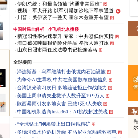
伊朗总统：和最高领袖“沟通非常困难”
图
视频：军犬开路 以军引爆加沙地下军事通道
会
川普：美伊谈了一整天 霍尔木兹重开有望
图
中国时局全解析
小飞机北京撞楼
新冠阳性率快速攀升 专家：中共恐低估实情
图
海口截80吨瞒报危险化学品 举报人遭打压
图
山东日照市两任政法委书记接连落马
图
全球要闻
泽连斯基：乌军继续打击俄境内石油设施
图
为争夺AI主导权 中共在美国散布虚假信息
图
台湾汉光演习次日 多地验证拒止作战能力
图
美国上周申请失业救济人数升至19.9万人
图
陕西暴雨引发多地灾害 已致1死3人失联
图
中国相机制造商Insta360：AI挑战超过关税
图
先
“全球钴王”刚果禁止出口铜钴精矿
图
多瑙河低水位危机升级 罗马尼亚沉船续救核电
图
高