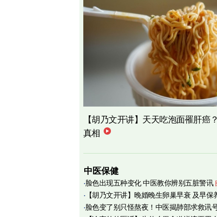
【胡乃文开讲】天天吃泡面罹肝癌
真相
中医保健
脸色出现五种变化 中医教你辨别五脏警讯
【胡乃文开讲】晚婚晚生卵巢早衰 及早保
脸色变了别只怪熬夜！中医揭肺部求救讯
育