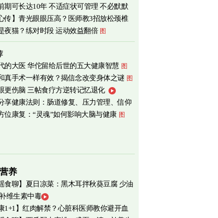
前期可长达10年 不适症状可管理 不必默默
心传】青光眼眼压高？医师教3招放松颈椎
是夜猫？练对时段 运动效益翻倍
图
荐
代的大医 华佗留给后世的五大健康智慧
图
和真手术一样有效？揭信念改变身体之谜
图
眼更伤脑 三帖食疗方逆转记忆退化
分享健康法则：肠道修复、压力管理、信仰
方位康复：“灵魂”如何影响大脑与健康
图
营养
瑶食聊】夏日凉菜：黑木耳拌秋葵豆腐 少油
 补维生素中毒
爽养心
图
康1+1】红肉解禁？心脏科医师教你避开血