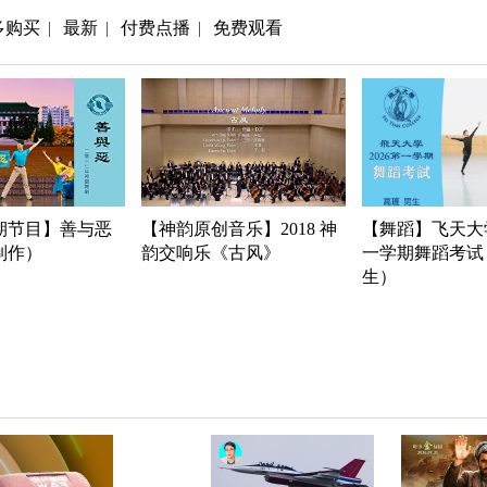
多购买
最新
付费点播
免费观看
|
|
|
期节目】善与恶
【神韵原创音乐】2018 神
【舞蹈】飞天大学
年制作）
韵交响乐《古风》
一学期舞蹈考试
生）