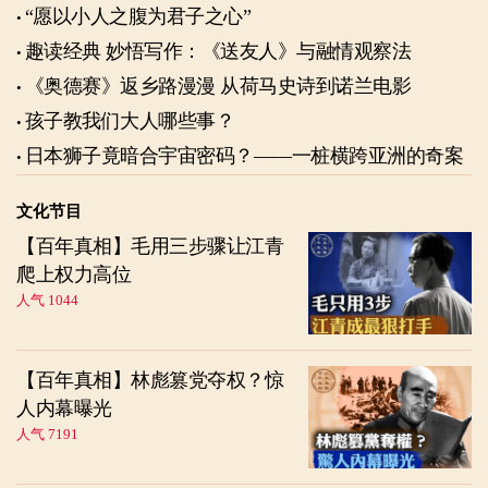
“愿以小人之腹为君子之心”
趣读经典 妙悟写作：《送友人》与融情观察法
《奥德赛》返乡路漫漫 从荷马史诗到诺兰电影
孩子教我们大人哪些事？
日本狮子竟暗合宇宙密码？——一桩横跨亚洲的奇案
文化节目
【百年真相】毛用三步骤让江青
爬上权力高位
人气 1044
【百年真相】林彪篡党夺权？惊
人内幕曝光
人气 7191