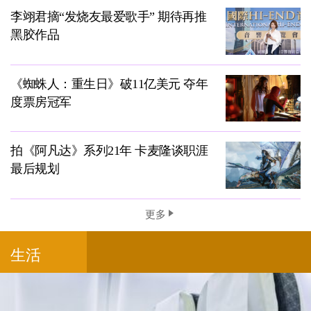
李翊君摘“发烧友最爱歌手” 期待再推
黑胶作品
《蜘蛛人：重生日》破11亿美元 夺年
度票房冠军
拍《阿凡达》系列21年 卡麦隆谈职涯
最后规划
更多
生活