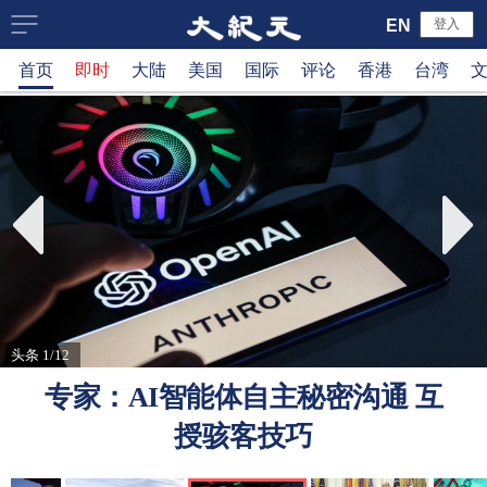
大
EN
登入
首页
即时
大陆
美国
国际
评论
香港
台湾
纪
元
新
闻
网
头条 1/12
专家：AI智能体自主秘密沟通 互
授骇客技巧