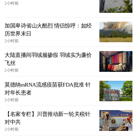
2小时前
加国卑诗省山火酷烈 情侣惊呼：如经
历世界末日
2小时前
大陆直播间羽绒服掺假 羽绒实为廉价
飞丝
2小时前
莫德纳mRNA流感疫苗获FDA批准 针
对年长患者
2小时前
【名家专栏】川普推动新一轮关税针
对中共
2小时前