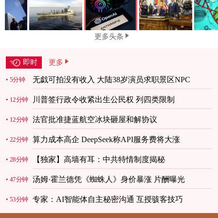
更多头条
即时
更多
无戯可拍没有收入 大陆38岁演员求职景区NPC
5分钟
川普签行政令收紧出生公民权 列四类限制
12分钟
法官批准捷蓝航空冰块砸屋和解协议
12分钟
算力成本高企 DeepSeek称API服务费将大涨
22分钟
【独家】高墙有耳：中共特情制度揭秘
28分钟
汤姆·霍兰德凭《蜘蛛人》身价暴涨 片酬曝光
47分钟
专家：AI智能体自主秘密沟通 互授骇客技巧
53分钟