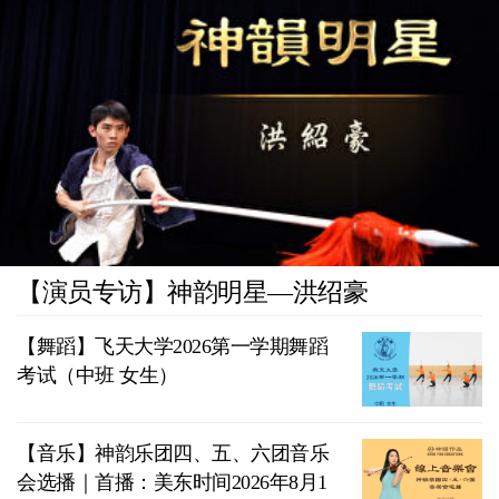
【演员专访】神韵明星—洪绍豪
【舞蹈】飞天大学2026第一学期舞蹈
考试（中班 女生）
【音乐】神韵乐团四、五、六团音乐
会选播｜首播：美东时间2026年8月1