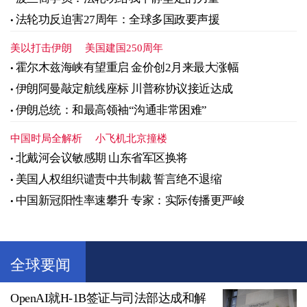
法轮功反迫害27周年：全球多国政要声援
美以打击伊朗
美国建国250周年
霍尔木兹海峡有望重启 金价创2月来最大涨幅
伊朗阿曼敲定航线座标 川普称协议接近达成
伊朗总统：和最高领袖“沟通非常困难”
中国时局全解析
小飞机北京撞楼
北戴河会议敏感期 山东省军区换将
美国人权组织谴责中共制裁 誓言绝不退缩
中国新冠阳性率速攀升 专家：实际传播更严峻
全球要闻
OpenAI就H-1B签证与司法部达成和解