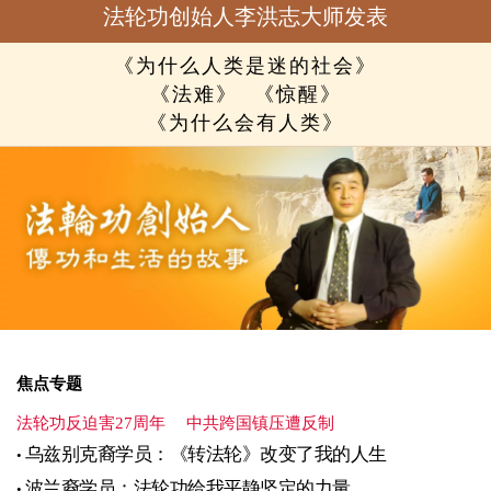
法轮功创始人李洪志大师发表
《为什么人类是迷的社会》
《法难》
《惊醒》
《为什么会有人类》
焦点专题
法轮功反迫害27周年
中共跨国镇压遭反制
乌兹别克裔学员：《转法轮》改变了我的人生
波兰裔学员：法轮功给我平静坚定的力量