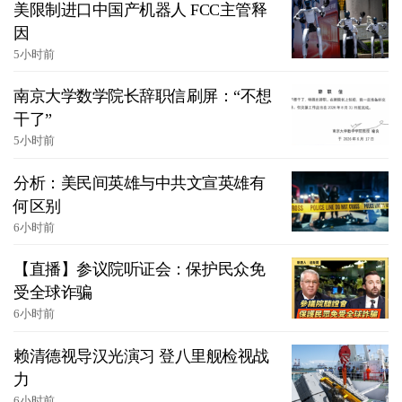
美限制进口中国产机器人 FCC主管释
因
5小时前
南京大学数学院长辞职信刷屏：“不想
干了”
5小时前
分析：美民间英雄与中共文宣英雄有
何区别
6小时前
【直播】参议院听证会：保护民众免
受全球诈骗
6小时前
赖清德视导汉光演习 登八里舰检视战
力
6小时前