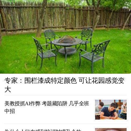
专家：围栏漆成特定颜色 可让花园感觉变
大
美教授抓AI作弊 考题藏陷阱 几乎全班
中招