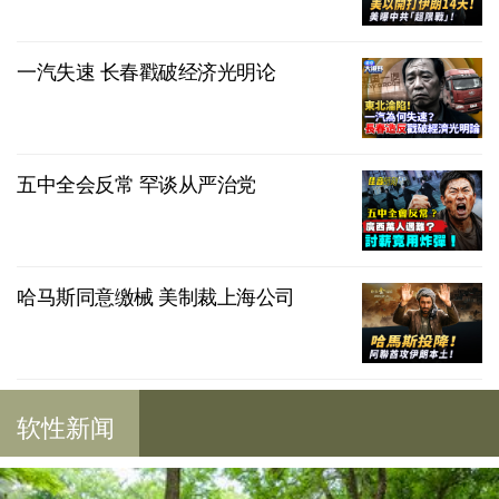
一汽失速 长春戳破经济光明论
五中全会反常 罕谈从严治党
哈马斯同意缴械 美制裁上海公司
软性新闻