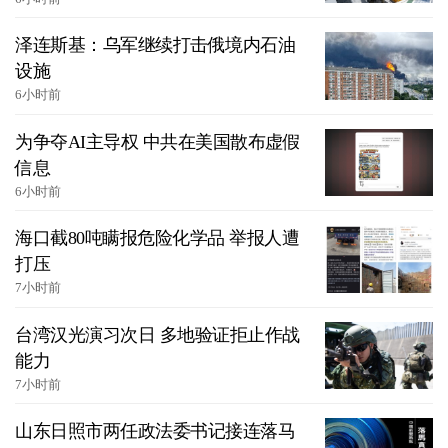
泽连斯基：乌军继续打击俄境内石油
设施
6小时前
为争夺AI主导权 中共在美国散布虚假
信息
6小时前
海口截80吨瞒报危险化学品 举报人遭
打压
7小时前
台湾汉光演习次日 多地验证拒止作战
能力
7小时前
山东日照市两任政法委书记接连落马