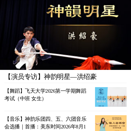
【演员专访】神韵明星—洪绍豪
【舞蹈】飞天大学2026第一学期舞蹈
考试（中班 女生）
【音乐】神韵乐团四、五、六团音乐
会选播｜首播：美东时间2026年8月1