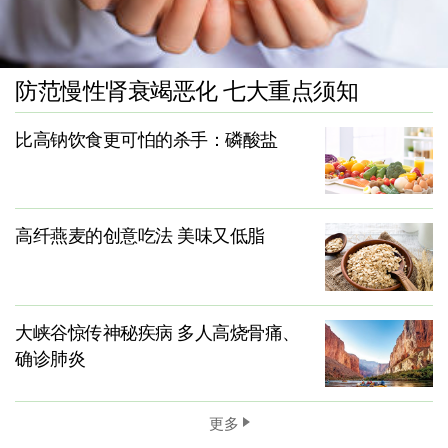
防范慢性肾衰竭恶化 七大重点须知
比高钠饮食更可怕的杀手：磷酸盐
高纤燕麦的创意吃法 美味又低脂
大峡谷惊传神秘疾病 多人高烧骨痛、
确诊肺炎
更多