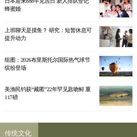
日本迎来888罕见吉日 新人排队登记
蜂蜜婚
上班聊天是摸鱼？ 研究：短暂休息可
提升动力
组图：2026布里斯托尔国际热气球节
缤纷登场
美渔民钓获“藏匿”22年罕见匙吻鲟 重
117磅
传统文化