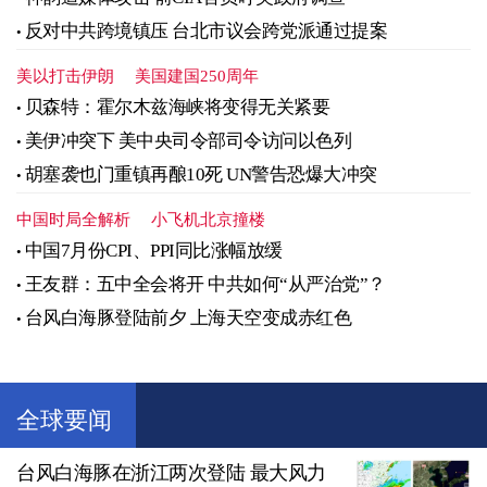
反对中共跨境镇压 台北市议会跨党派通过提案
美以打击伊朗
美国建国250周年
贝森特：霍尔木兹海峡将变得无关紧要
美伊冲突下 美中央司令部司令访问以色列
胡塞袭也门重镇再酿10死 UN警告恐爆大冲突
中国时局全解析
小飞机北京撞楼
中国7月份CPI、PPI同比涨幅放缓
王友群：五中全会将开 中共如何“从严治党”？
台风白海豚登陆前夕 上海天空变成赤红色
全球要闻
台风白海豚在浙江两次登陆 最大风力