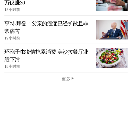
万仅赚30
18小时前
亨特‧拜登：父亲的癌症已经扩散且非
常痛苦
19小时前
环孢子虫疫情拖累消费 美沙拉餐厅业
绩下滑
19小时前
更多