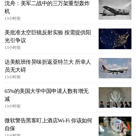
沈舟：美军二战中的三万架重型轰炸
机
13小时前
美批准太空巨镜反射实验 按需提供阳
光引争议
13小时前
达美航班传异味折返亚特兰大 所幸人
员无大碍
13小时前
65%的美国大学中国申请人数有增无
减
13小时前
微软警告黑客盯上酒店Wi-Fi 你该如何
自保
14小时前