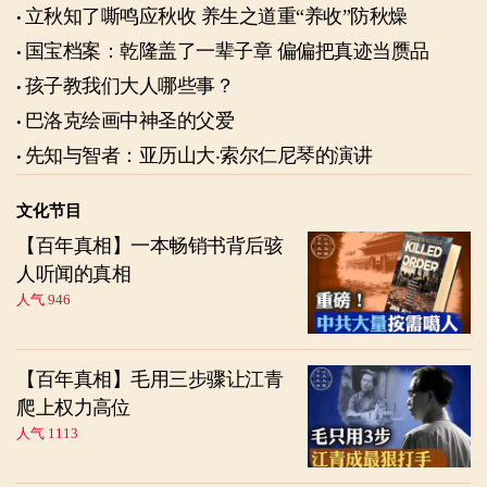
立秋知了嘶鸣应秋收 养生之道重“养收”防秋燥
国宝档案：乾隆盖了一辈子章 偏偏把真迹当赝品
孩子教我们大人哪些事？
巴洛克绘画中神圣的父爱
先知与智者：亚历山大‧索尔仁尼琴的演讲
文化节目
【百年真相】一本畅销书背后骇
人听闻的真相
人气 946
【百年真相】毛用三步骤让江青
爬上权力高位
人气 1113