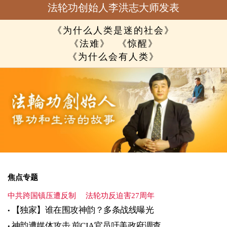
法轮功创始人李洪志大师发表
《为什么人类是迷的社会》
《法难》
《惊醒》
《为什么会有人类》
焦点专题
中共跨国镇压遭反制
法轮功反迫害27周年
【独家】谁在围攻神韵？多条战线曝光
神韵遭媒体攻击 前CIA官员吁美政府调查