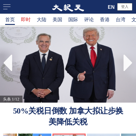
大
EN
登入
首页
即时
大陆
美国
国际
评论
香港
台湾
纪
元
新
闻
网
头条 1/12
50%关税日倒数 加拿大拟让步换
美降低关税