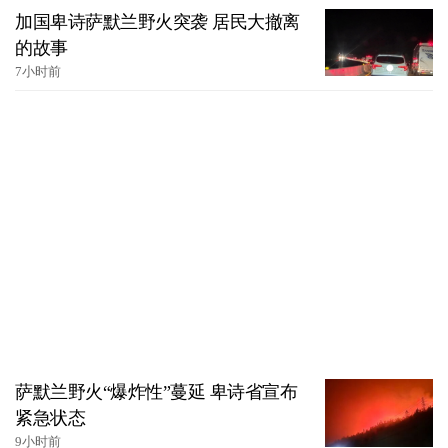
加国卑诗萨默兰野火突袭 居民大撤离
的故事
7小时前
萨默兰野火“爆炸性”蔓延 卑诗省宣布
紧急状态
9小时前