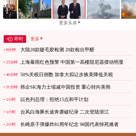
更多头条
即时
更多
大陆28款睫毛胶检测 20款检出甲醛
8分钟
上海暴雨红色预警 中国第一高楼阻尼器摆动明显
25分钟
50%关税日倒数 加拿大拟让步换美降低关税
46分钟
韩企SK海力士缩减中国投资 重心转向美韩
51分钟
以色列总理：拒绝15点和平计划
1小时
台风白海豚长途奔袭破纪录 二次登陆浙江
1小时
长崎原子弹爆炸81周年纪念 98国代表悼死难者
2小时