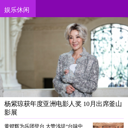
娱乐休闲
杨紫琼获年度亚洲电影人奖 10月出席釜山
影展
黄镫辉为乐团登台 大赞浅堤“台味中