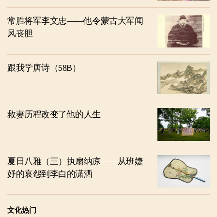
常胜将军李文忠——他令蒙古大军闻
风丧胆
跟我学唐诗（58B）
救妻历程改变了他的人生
夏日八雅（三）执扇纳凉——从班婕
妤的哀怨到李白的潇洒
文化热门