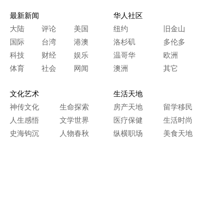
最新新闻
华人社区
大陆
评论
美国
纽约
旧金山
国际
台湾
港澳
洛杉矶
多伦多
科技
财经
娱乐
温哥华
欧洲
体育
社会
网闻
澳洲
其它
文化艺术
生活天地
神传文化
生命探索
房产天地
留学移民
人生感悟
文学世界
医疗保健
生活时尚
史海钩沉
人物春秋
纵横职场
美食天地
教育园地
典故传奇
旅游休闲
艺术长河
本网站图文内容归大纪元所有，
任何单位及个人未经许可，不得擅自转载使用。