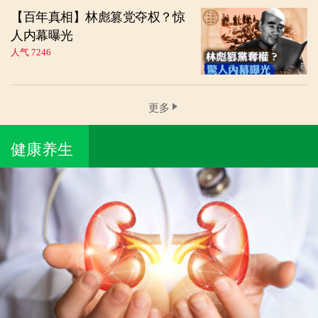
【百年真相】林彪篡党夺权？惊
人内幕曝光
人气 7246
更多
健康养生