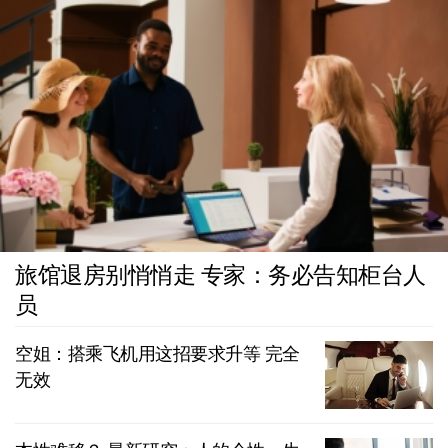
旅馆退房别悄悄走 专家：务必告知柜台人
员
空姐：搭乘飞机用这招要求升等 完全
无效