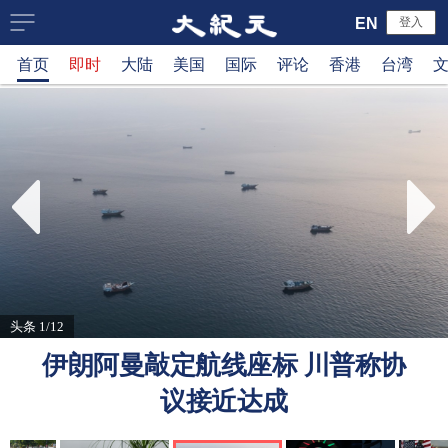
大
EN
登入
首页
即时
大陆
美国
国际
评论
香港
台湾
纪
元
新
闻
网
头条 1/12
伊朗阿曼敲定航线座标 川普称协
议接近达成