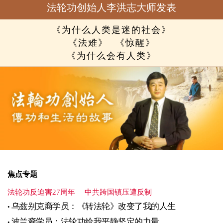
法轮功创始人李洪志大师发表
《为什么人类是迷的社会》
《法难》
《惊醒》
《为什么会有人类》
焦点专题
法轮功反迫害27周年
中共跨国镇压遭反制
乌兹别克裔学员：《转法轮》改变了我的人生
波兰裔学员：法轮功给我平静坚定的力量