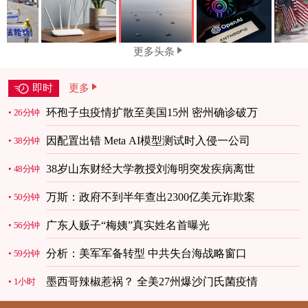
更多头条
即时
更多
环孢子虫疫情扩散至美国15州 密州确诊破万
26分钟
因配置出错 Meta AI模型测试时入侵一公司
38分钟
38岁山东财经大学教授刘海明突发疾病离世
48分钟
万斯：政府不到半年查出2300亿美元诈欺案
50分钟
广东人贩子“梅姨”真实姓名首曝光
56分钟
分析：美军军备转型 中共失台海战略窗口
59分钟
墨西哥辣椒惹祸？ 全美27州爆沙门氏菌疫情
1小时