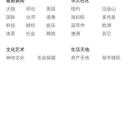
最新新闻
华人社区
大陆
评论
美国
纽约
旧金山
国际
台湾
港澳
洛杉矶
多伦多
科技
财经
娱乐
温哥华
欧洲
体育
社会
网闻
澳洲
其它
文化艺术
生活天地
神传文化
生命探索
房产天地
留学移民
人生感悟
文学世界
医疗保健
生活时尚
史海钩沉
人物春秋
纵横职场
美食天地
教育园地
典故传奇
旅游休闲
艺术长河
本网站图文内容归大纪元所有，
任何单位及个人未经许可，不得擅自转载使用。
Copyright© 2000 - 2026 The Epoch Times Association Inc.
All Rights Reserved.