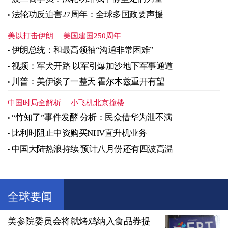
法轮功反迫害27周年：全球多国政要声援
美以打击伊朗
美国建国250周年
伊朗总统：和最高领袖“沟通非常困难”
视频：军犬开路 以军引爆加沙地下军事通道
川普：美伊谈了一整天 霍尔木兹重开有望
中国时局全解析
小飞机北京撞楼
“竹知了”事件发酵 分析：民众借华为泄不满
比利时阻止中资购买NHV直升机业务
中国大陆热浪持续 预计八月份还有四波高温
全球要闻
美参院委员会将就烤鸡纳入食品券提