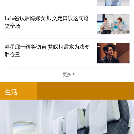
Lulu爸认后悔嫁女儿 文定口误这句逗
笑全场
港星邱士缙将访台 赞叹柯震东为戏变
胖变丑
更多
生活