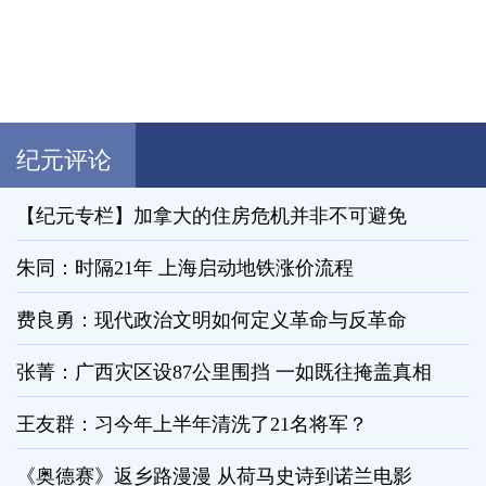
纪元评论
【纪元专栏】加拿大的住房危机并非不可避免
朱同：时隔21年 上海启动地铁涨价流程
费良勇：现代政治文明如何定义革命与反革命
张菁：广西灾区设87公里围挡 一如既往掩盖真相
王友群：习今年上半年清洗了21名将军？
《奥德赛》返乡路漫漫 从荷马史诗到诺兰电影