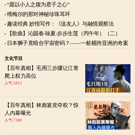
“愿以小人之腹为君子之心”
维梅尔的那对神秘珍珠耳环
趣读经典 妙悟写作：《送友人》与融情观察法
【歌曲】沁园春‧咏夏‧步步生莲（丙午年）（二）
日本狮子竟暗合宇宙密码？——一桩横跨亚洲的奇案
文化节目
【百年真相】毛用三步骤让江青
爬上权力高位
人气 1013
【百年真相】林彪篡党夺权？惊
人内幕曝光
人气 7169