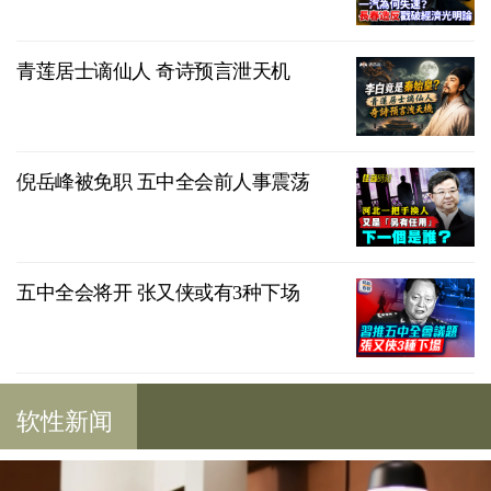
青莲居士谪仙人 奇诗预言泄天机
倪岳峰被免职 五中全会前人事震荡
五中全会将开 张又侠或有3种下场
软性新闻