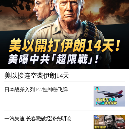
美以接连空袭伊朗14天
日本战斧入列 F-2挂神秘飞弹
一汽失速 长春戳破经济光明论