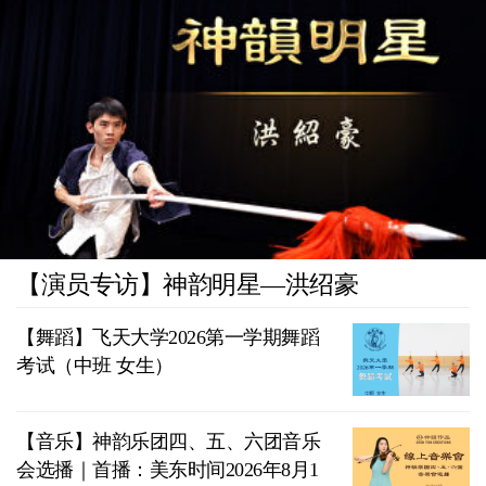
【演员专访】神韵明星—洪绍豪
【舞蹈】飞天大学2026第一学期舞蹈
考试（中班 女生）
【音乐】神韵乐团四、五、六团音乐
会选播｜首播：美东时间2026年8月1