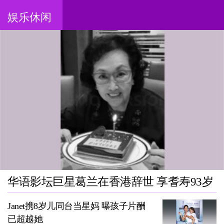
娱乐休闲
华语影坛巨星葛兰在香港辞世 享耆寿93岁
Janet携8岁儿同台当星妈 曝孩子片酬
已超越她