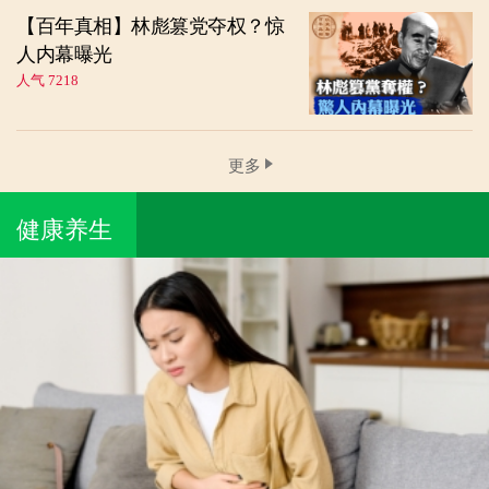
【百年真相】林彪篡党夺权？惊
人内幕曝光
人气 7218
更多
健康养生