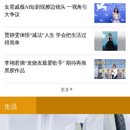
女星戚薇AI短剧现擦边镜头 一视角引
大争议
贾静雯体悟“减法”人生 学会把生活过
得简单
李翊君摘“发烧友最爱歌手” 期待再推
黑胶作品
更多
生活