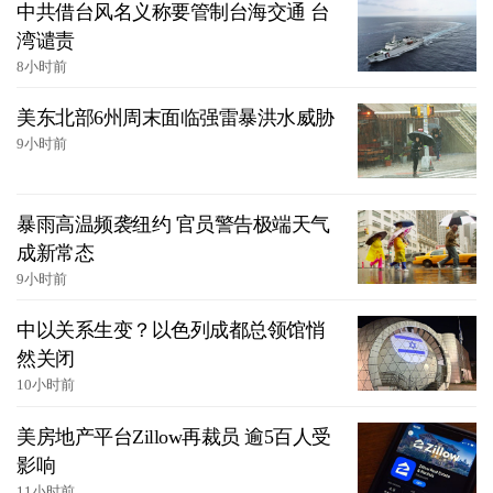
中共借台风名义称要管制台海交通 台
湾谴责
8小时前
美东北部6州周末面临强雷暴洪水威胁
9小时前
暴雨高温频袭纽约 官员警告极端天气
成新常态
9小时前
中以关系生变？以色列成都总领馆悄
然关闭
10小时前
美房地产平台Zillow再裁员 逾5百人受
影响
11小时前