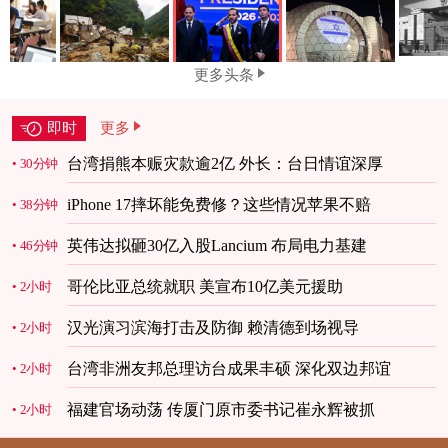
更多头条
即时
更多
台湾捐熊本赈灾款逾2亿 外长：台日情谊深厚
30分钟
iPhone 17摔坏能免费修？这些情况苹果不赔
38分钟
英伟达拟砸30亿入股Lancium 布局电力基建
46分钟
哥伦比亚总统就职 美宣布10亿美元援助
2小时
汉光演习滨海打击及防御 赖清德到场视导
2小时
台湾非洲友邦总理访台成果丰硕 深化双边邦谊
2小时
福建官场动荡 传厦门原市委书记崔永辉被抓
2小时