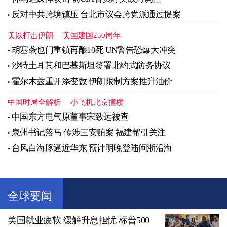
反对中共跨境镇压 台北市议会跨党派通过提案
美以打击伊朗
美国建国250周年
胡塞袭也门重镇再酿10死 UN警告恐爆大冲突
沙特土耳其和巴基斯坦签署北约式防务协议
霍尔木兹重开添变数 伊朗限制方案推升油价
中国时局全解析
小飞机北京撞楼
中国东方电气原董事宋致远被查
泉州书记落马 传涉三安贿案 福建帮引关注
台风白海豚逼近华东 预计明晚登陆闽浙沿海
全球要闻
美国就业疲软 缓解升息担忧 标普500