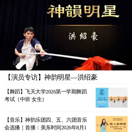
【演员专访】神韵明星—洪绍豪
【舞蹈】飞天大学2026第一学期舞蹈
考试（中班 女生）
【音乐】神韵乐团四、五、六团音乐
会选播｜首播：美东时间2026年8月1