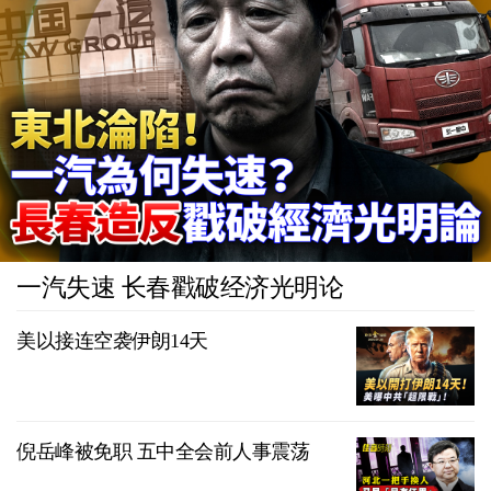
一汽失速 长春戳破经济光明论
美以接连空袭伊朗14天
倪岳峰被免职 五中全会前人事震荡