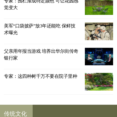
专家：围栏漆成特定颜色 可让花园感
觉变大
美军“口袋披萨”放3年还能吃 保鲜技
术曝光
父亲用年报当游戏 培养出华尔街传奇
银行家
专家：这四种树千万不要在院子里种
传统文化