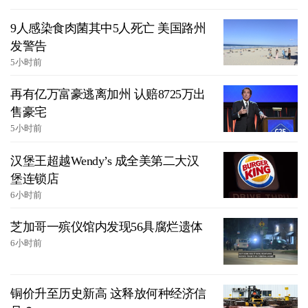
9人感染食肉菌其中5人死亡 美国路州
发警告
5小时前
再有亿万富豪逃离加州 认赔8725万出
售豪宅
5小时前
汉堡王超越Wendy’s 成全美第二大汉
堡连锁店
6小时前
芝加哥一殡仪馆内发现56具腐烂遗体
6小时前
铜价升至历史新高 这释放何种经济信