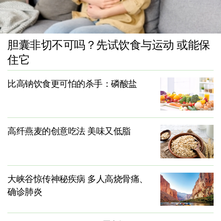
胆囊非切不可吗？先试饮食与运动 或能保
住它
比高钠饮食更可怕的杀手：磷酸盐
高纤燕麦的创意吃法 美味又低脂
大峡谷惊传神秘疾病 多人高烧骨痛、
确诊肺炎