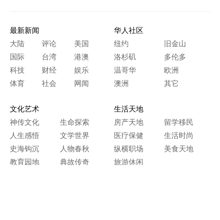
最新新闻
华人社区
大陆
评论
美国
纽约
旧金山
国际
台湾
港澳
洛杉矶
多伦多
科技
财经
娱乐
温哥华
欧洲
体育
社会
网闻
澳洲
其它
文化艺术
生活天地
神传文化
生命探索
房产天地
留学移民
人生感悟
文学世界
医疗保健
生活时尚
史海钩沉
人物春秋
纵横职场
美食天地
教育园地
典故传奇
旅游休闲
艺术长河
本网站图文内容归大纪元所有，