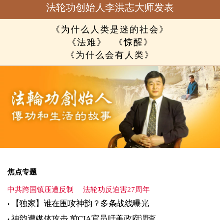
法轮功创始人李洪志大师发表
《为什么人类是迷的社会》
《法难》
《惊醒》
《为什么会有人类》
焦点专题
中共跨国镇压遭反制
法轮功反迫害27周年
【独家】谁在围攻神韵？多条战线曝光
神韵遭媒体攻击 前CIA官员吁美政府调查