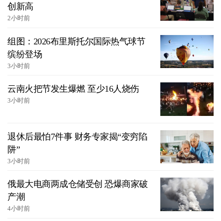
创新高
2小时前
组图：2026布里斯托尔国际热气球节
缤纷登场
3小时前
云南火把节发生爆燃 至少16人烧伤
3小时前
退休后最怕7件事 财务专家揭“变穷陷
阱”
3小时前
俄最大电商两成仓储受创 恐爆商家破
产潮
4小时前