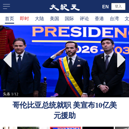
大
EN
登入
首页
即时
大陆
美国
国际
评论
香港
台湾
纪
元
新
闻
网
头条 1/12
哥伦比亚总统就职 美宣布10亿美
元援助