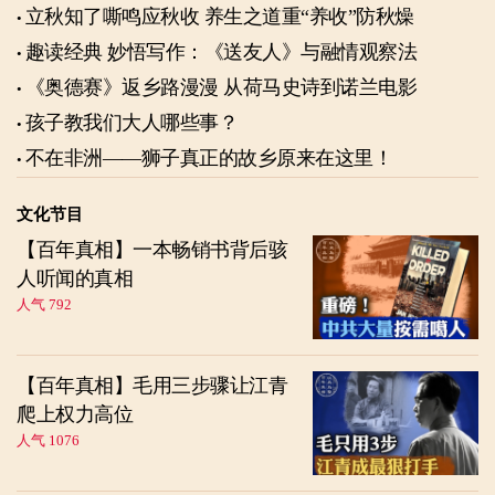
立秋知了嘶鸣应秋收 养生之道重“养收”防秋燥
趣读经典 妙悟写作：《送友人》与融情观察法
《奥德赛》返乡路漫漫 从荷马史诗到诺兰电影
孩子教我们大人哪些事？
不在非洲——狮子真正的故乡原来在这里！
文化节目
【百年真相】一本畅销书背后骇
人听闻的真相
人气 792
【百年真相】毛用三步骤让江青
爬上权力高位
人气 1076