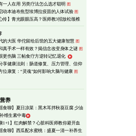
有一人在用 另类疗法怎么选才聪明
图
启动本迪布焦型埃博拉疫苗的人体试验
图
心传】青光眼眼压高？医师教3招放松颈椎
荐
代的大医 华佗留给后世的五大健康智慧
图
和真手术一样有效？揭信念改变身体之谜
图
眼更伤脑 三帖食疗方逆转记忆退化
分享健康法则：肠道修复、压力管理、信仰
方位康复：“灵魂”如何影响大脑与健康
图
营养
瑶食聊】夏日凉菜：黑木耳拌秋葵豆腐 少油
 补维生素中毒
爽养心
图
康1+1】红肉解禁？心脏科医师教你避开血
瑶食聊】西瓜配水蜜桃：盛夏一清一补养生
害