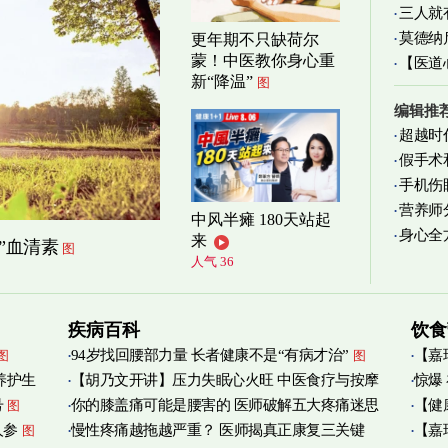
三人就
莫德纳
更年期不只缺荷尔
蒙！中医教你身心重
【医道
新“降温”
图
图
编辑推
超越时
假手术
手机伤
营养师
中风半瘫 180天站起
身心全
实践
图
来
”血清素
图
人气 36
疾病百科
饮食
94岁找回腰部力量 长者健康不是“有病才治”
【嘉
图
图
养护生
【胡乃文开讲】压力失眠心火旺 中医食疗与按摩
惊爆
烟清
号
你的膝盖痛可能是腰害的 医师破解五大疼痛迷思
【健
图
自救
图
人参
慢性疼痛越拖越严重？ 医师揭真正康复三关键
【嘉
图
管伤