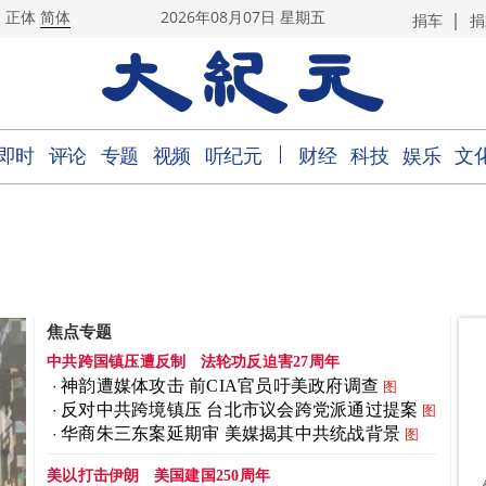
|
正体
简体
2026年08月07日 星期五
捐车
捐
｜
即时
评论
专题
视频
听纪元
财经
科技
娱乐
文
焦点专题
中共跨国镇压遭反制
法轮功反迫害27周年
神韵遭媒体攻击 前CIA官员吁美政府调查
图
反对中共跨境镇压 台北市议会跨党派通过提案
图
华商朱三东案延期审 美媒揭其中共统战背景
图
美以打击伊朗
美国建国250周年