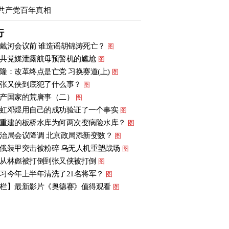
共产党百年真相
行
戴河会议前 谁造谣胡锦涛死亡？
图
共党媒泄露航母预警机的尴尬
图
隆：改革终点是亡党 习换赛道(上)
图
张又侠到底犯了什么事？
图
产国家的荒唐事（二）
图
虹邓煜用自己的成功验证了一个事实
图
重建的板桥水库为何两次变病险水库？
图
治局会议降调 北京政局添新变数？
图
俄装甲突击被粉碎 乌无人机重塑战场
图
从林彪被打倒到张又侠被打倒
图
习今年上半年清洗了21名将军？
图
栏】最新影片《奥德赛》值得观看
图