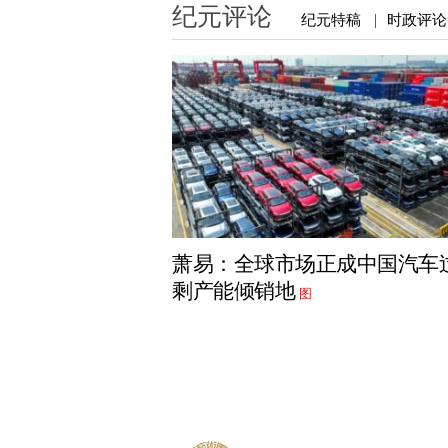
纪元评论
纪元特稿
时政评论
|
萧易：全球市场正成中国汽车
剩产能倾销地
图