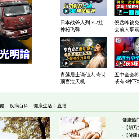
日本战斧入列 F-2挂
倪岳峰被免
神秘飞弹
会前人事
青莲居士谪仙人 奇诗
五中全会将
预言泄天机
或有3种下
健
疾病百科
健康生活
直播
|
|
|
健康热
【胡乃
【健康
加物真