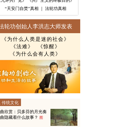
《九评共产党》
《共产主义的终极目的》
“天安门自焚”真相
｜
法轮功真相
法轮功创始人李洪志大师发表
《为什么人类是迷的社会》
《法难》
《惊醒》
《为什么会有人类》
传统文化
名曲欣赏：贝多芬的月光奏
鸣曲隐藏着什么故事？
图