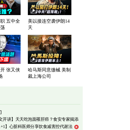
职 五中全
美以接连空袭伊朗14
震荡
天
开 张又侠
哈马斯同意缴械 美制
场
裁上海公司
门
文开讲】天天吃泡面罹肝癌？食安专家揭添
1+1】心脏科医师分享饮食减害控代谢法
相