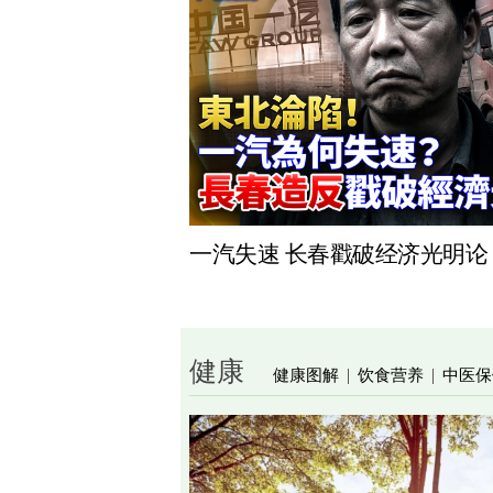
一汽失速 长春戳破经济光明论
健康
健康图解
饮食营养
中医保
|
|