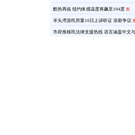
酷热再临 纽约体感温度将飙至104度
图
羊头湾游民所案10日上诉听证 添新争议
市府推移民法律支援热线 语言涵盖中文
南语
图