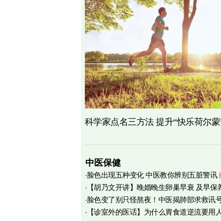
科学家点名三方法 提升“快乐荷尔蒙
中医保健
脸色出现五种变化 中医教你辨别五脏警讯
【胡乃文开讲】晚婚晚生卵巢早衰 及早保
脸色变了别只怪熬夜！中医揭肺部求救讯
育
【诊室外的医话】为什么胃食道逆流要用