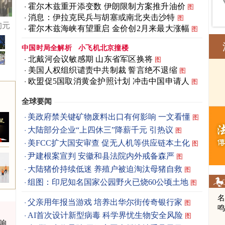
霍尔木兹重开添变数 伊朗限制方案推升油价
图
消息：伊拉克民兵与胡塞或南北夹击沙特
图
狗元
霍尔木兹海峡有望重启 金价创2月来最大涨幅
图
中国时局全解析
小飞机北京撞楼
北戴河会议敏感期 山东省军区换将
图
美国人权组织谴责中共制裁 誓言绝不退缩
图
欧盟促5国取消黄金护照计划 冲击中国申请人
图
全球要闻
美政府禁关键矿物废料出口有何影响 一文看懂
图
大陆部分企业“上四休三”降薪千元 引热议
图
美FCC扩大国安审查 促无人机等供应链本土化
图
尹建根案宣判 安徽和县法院内外戒备森严
图
大陆猪价持续低迷 养殖户被迫淘汰母猪自救
图
组图：印尼知名国家公园野火已烧60公顷土地
图
父亲用年报当游戏 培养出华尔街传奇银行家
图
AI首次设计新型病毒 科学界忧生物安全风险
图
响