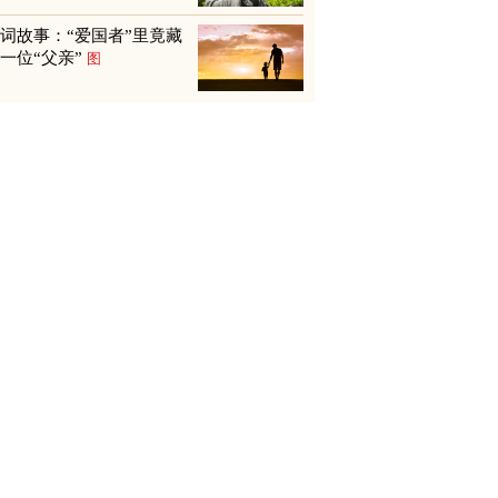
词故事：“爱国者”里竟藏
一位“父亲”
图