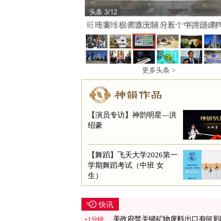
头条 3/12
旺旺案维权者遭压制 分析：中共是虐
凶
更多头条 >
【演员专访】神韵明星—洪
绍豪
【舞蹈】飞天大学2026第一
学期舞蹈考试（中班 女
生）
快讯
美政府禁关键矿物废料出口有何影
1分钟