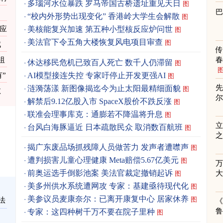
多瑙河水位暴跌 罗马帝国古桥遗址重见天日
图
“校内外形势出现变化” 香港岭大学生会解散
图
供应
美核能复兴加速 第五种小型核反应炉问世
图
美法官下令五角大楼恢复风电项目审查
图
戒
祖
春
休达移民危机已致百人死亡 数千人仍滞留
图
AI模型接连失控 专家吁停止开发更强AI
”
图
先
涟漪荡漾 新图像揭迄今为止太阳最精细面貌
图
汰
解禁后9.12亿股入市 SpaceX股价不跌反涨
图
联准会理事库克：通膨若不降温将升息
图
立
台风白海豚逼近 日本疏散民众 取消数百航班
图
之
揭广东废品场抓残障人员做苦力 发声者遭噤声
图
遭判损害儿童心理健康 Meta赔偿5.67亿美元
图
前奥运选手倒影池案 美法官裁定撤销起诉
图
美多州供水系统遭网攻 专家：基建亟待现代化
图
美参议员麦康奈尔：已离开康复中心 居家休养
图
法
《
专家：这四种树千万不要在院子里种
图