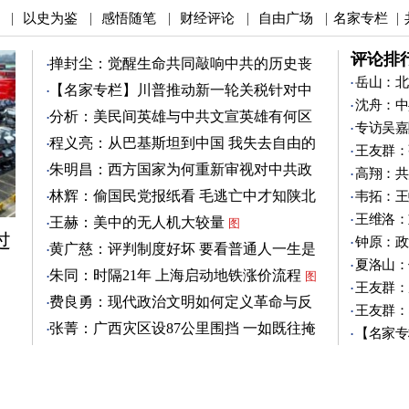
以史为鉴
感悟随笔
财经评论
自由广场
名家专栏
|
|
|
|
|
|
评论排
掸封尘：觉醒生命共同敲响中共的历史丧
钟
岳山：北
图
【名家专栏】川普推动新一轮关税针对中
沈舟：中
共
图
分析：美民间英雄与中共文宣英雄有何区
专访吴嘉
别
图
程义亮：从巴基斯坦到中国 我失去自由的
王友群：
两年
朱明昌：西方国家为何重新审视对中共政
高翔：共
策？
图
林辉：偷国民党报纸看 毛逃亡中才知陕北
韦拓：王
有刘志丹
图
王维洛：
王赫：美中的无人机大较量
图
过
钟原：政
黄广慈：评判制度好坏 要看普通人一生是
夏洛山：
否安稳
图
朱同：时隔21年 上海启动地铁涨价流程
图
王友群：
费良勇：现代政治文明如何定义革命与反
王友群：
革命
图
张菁：广西灾区设87公里围挡 一如既往掩
【名家专
盖真相
图