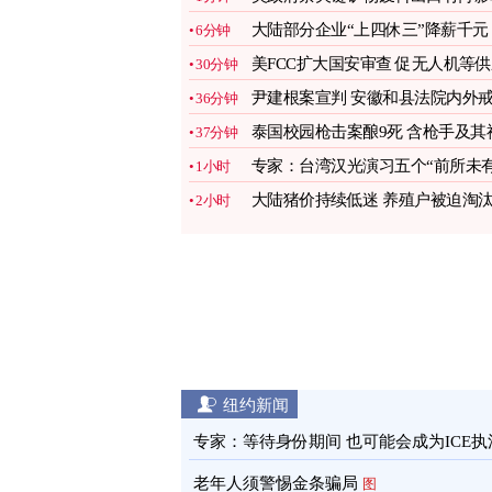
一文看懂
图
大陆部分企业“上四休三”降薪千元
6分钟
引热议
图
美FCC扩大国安审查 促无人机等
30分钟
链本土化
图
尹建根案宣判 安徽和县法院内外
36分钟
备森严
图
泰国校园枪击案酿9死 含枪手及其
37分钟
父母
图
专家：台湾汉光演习五个“前所未有
1小时
图
大陆猪价持续低迷 养殖户被迫淘
2小时
母猪自救
图
纽约新闻
专家：等待身份期间 也可能会成为ICE执
目标
图
老年人须警惕金条骗局
图