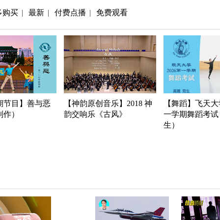
多购买
最新
付费点播
免费观看
|
|
|
期节目】善与恶
【神韵原创音乐】2018 神
【舞蹈】飞天大学
年制作）
韵交响乐《古风》
一学期舞蹈考试
生）