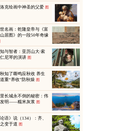
巴洛克绘画中神圣的父爱
图
传世名画：乾隆皇帝与《富
山居图》的一段50年奇缘
图
知与智者：亚历山大‧索
尔仁尼琴的演讲
图
秋知了嘶鸣应秋收 养生
道重“养收”防秋燥
图
万里长城永不倒的秘密：伟
大发明——糯米灰浆
图
论语》说（134）：齐、
鲁之变于道
图