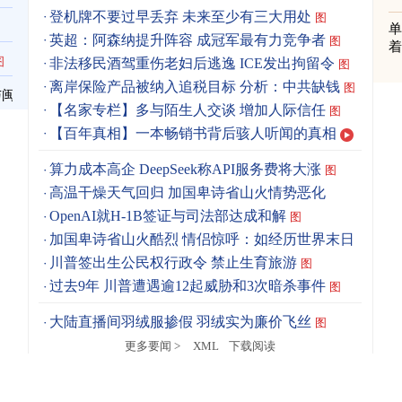
登机牌不要过早丢弃 未来至少有三大用处
图
单
英超：阿森纳提升阵容 成冠军最有力竞争者
图
着
图
非法移民酒驾重伤老妇后逃逸 ICE发出拘留令
图
离岸保险产品被纳入追税目标 分析：中共缺钱
图
与闽
【名家专栏】多与陌生人交谈 增加人际信任
图
【百年真相】一本畅销书背后骇人听闻的真相
算力成本高企 DeepSeek称API服务费将大涨
图
高温干燥天气回归 加国卑诗省山火情势恶化
OpenAI就H-1B签证与司法部达成和解
图
加国卑诗省山火酷烈 情侣惊呼：如经历世界末日
图
川普签出生公民权行政令 禁止生育旅游
图
过去9年 川普遭遇逾12起威胁和3次暗杀事件
图
大陆直播间羽绒服掺假 羽绒实为廉价飞丝
图
更多要闻 >
XML
下载阅读