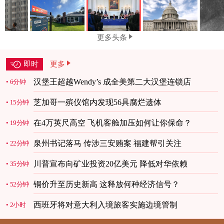
更多头条
即时
更多
汉堡王超越Wendy’s 成全美第二大汉堡连锁店
6分钟
芝加哥一殡仪馆内发现56具腐烂遗体
15分钟
在4万英尺高空 飞机客舱加压如何让你保命？
19分钟
泉州书记落马 传涉三安贿案 福建帮引关注
22分钟
川普宣布向矿业投资20亿美元 降低对华依赖
35分钟
铜价升至历史新高 这释放何种经济信号？
52分钟
西班牙将对意大利入境旅客实施边境管制
2小时