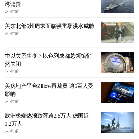
湾谴责
2小时前
美东北部6州周末面临强雷暴洪水威胁
3小时前
中以关系生变？以色列成都总领馆悄
然关闭
4小时前
美房地产平台Zillow再裁员 逾5百人受
影响
5小时前
欧洲极端热浪致死逾2.5万人 德国近
1.2万人
6小时前