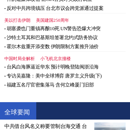
反对中共跨境镇压 台北市议会跨党派通过提案
美以打击伊朗
美国建国250周年
胡塞袭也门重镇再酿10死 UN警告恐爆大冲突
沙特土耳其和巴基斯坦签署北约式防务协议
霍尔木兹重开添变数 伊朗限制方案推升油价
中国时局全解析
小飞机北京撞楼
台风白海豚逼近华东 预计明晚登陆闽浙沿海
专访吴嘉隆：美中全球博弈 唐罗主义升级(下)
福建五名厅官密集落马 含何立峰厦门旧部
全球要闻
中共借台风名义称要管制台海交通 台