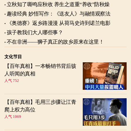
立秋知了嘶鸣应秋收 养生之道重“养收”防秋燥
趣读经典 妙悟写作：《送友人》与融情观察法
《奥德赛》返乡路漫漫 从荷马史诗到诺兰电影
孩子教我们大人哪些事？
不在非洲——狮子真正的故乡原来在这里！
文化节目
【百年真相】一本畅销书背后骇
人听闻的真相
人气 752
【百年真相】毛用三步骤让江青
爬上权力高位
人气 1069