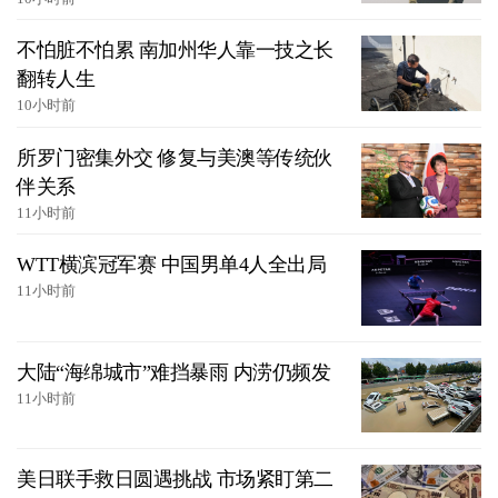
不怕脏不怕累 南加州华人靠一技之长
翻转人生
10小时前
所罗门密集外交 修复与美澳等传统伙
伴关系
11小时前
WTT横滨冠军赛 中国男单4人全出局
11小时前
大陆“海绵城市”难挡暴雨 内涝仍频发
11小时前
美日联手救日圆遇挑战 市场紧盯第二