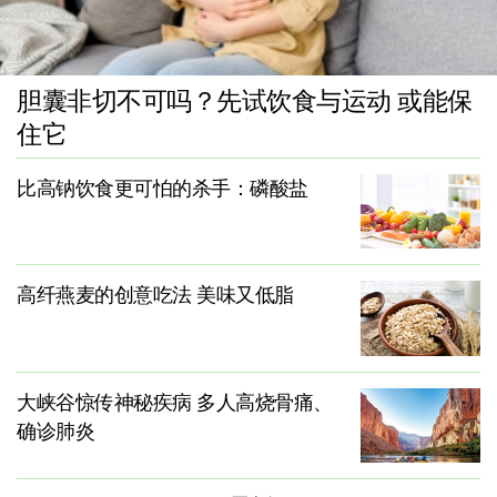
胆囊非切不可吗？先试饮食与运动 或能保
住它
比高钠饮食更可怕的杀手：磷酸盐
高纤燕麦的创意吃法 美味又低脂
大峡谷惊传神秘疾病 多人高烧骨痛、
确诊肺炎