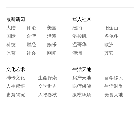
最新新闻
华人社区
大陆
评论
美国
纽约
旧金山
国际
台湾
港澳
洛杉矶
多伦多
科技
财经
娱乐
温哥华
欧洲
体育
社会
网闻
澳洲
其它
文化艺术
生活天地
神传文化
生命探索
房产天地
留学移民
人生感悟
文学世界
医疗保健
生活时尚
史海钩沉
人物春秋
纵横职场
美食天地
教育园地
典故传奇
旅游休闲
艺术长河
本网站图文内容归大纪元所有，