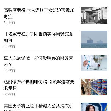
高强度劳役 老人遭辽宁女监迫害致尿
毒症
7小时前
【名家专栏】伊朗当前实际局势究竟
如何
8小时前
重大疾病保险：如何影响你的财务未
来？
8小时前
达能停产经典咖啡优格 引顾客连署要
求复售
8小时前
美国男子将上膛手枪藏入公共洗衣机