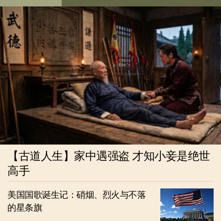
【古道人生】家中遇强盗 才知小妾是绝世
高手
美国国歌诞生记：硝烟、烈火与不落
的星条旗