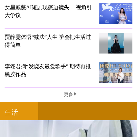
女星戚薇AI短剧现擦边镜头 一视角引
大争议
贾静雯体悟“减法”人生 学会把生活过
得简单
李翊君摘“发烧友最爱歌手” 期待再推
黑胶作品
更多
生活