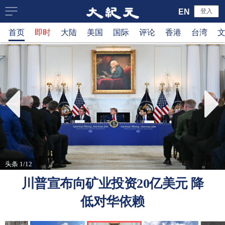
大
EN
登入
首页
即时
大陆
美国
国际
评论
香港
台湾
纪
元
新
闻
网
头条 1/12
川普宣布向矿业投资20亿美元 降
低对华依赖