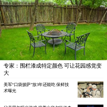
专家：围栏漆成特定颜色 可让花园感觉变
大
美军“口袋披萨”放3年还能吃 保鲜技
术曝光