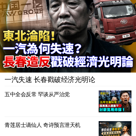
一汽失速 长春戳破经济光明论
五中全会反常 罕谈从严治党
青莲居士谪仙人 奇诗预言泄天机