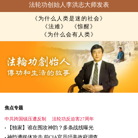
法轮功创始人李洪志大师发表
《为什么人类是迷的社会》
《法难》
《惊醒》
《为什么会有人类》
焦点专题
中共跨国镇压遭反制
法轮功反迫害27周年
【独家】谁在围攻神韵？多条战线曝光
神韵遭媒体攻击 前CIA官员吁美政府调查