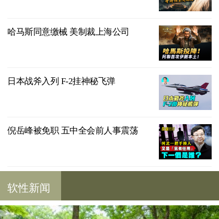
哈马斯同意缴械 美制裁上海公司
日本战斧入列 F-2挂神秘飞弹
倪岳峰被免职 五中全会前人事震荡
软性新闻