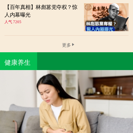
【百年真相】林彪篡党夺权？惊
人内幕曝光
人气 7205
更多
健康养生