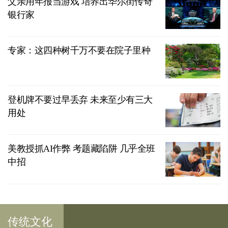
父亲用年报当游戏 培养出华尔街传奇
银行家
专家：这四种树千万不要在院子里种
登机牌不要过早丢弃 未来至少有三大
用处
美教授抓AI作弊 考题藏陷阱 几乎全班
中招
传统文化