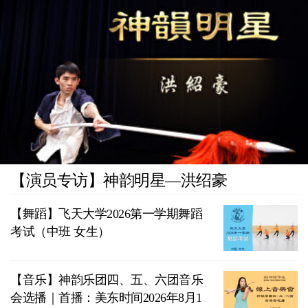
【演员专访】神韵明星—洪绍豪
【舞蹈】飞天大学2026第一学期舞蹈
考试（中班 女生）
【音乐】神韵乐团四、五、六团音乐
会选播｜首播：美东时间2026年8月1