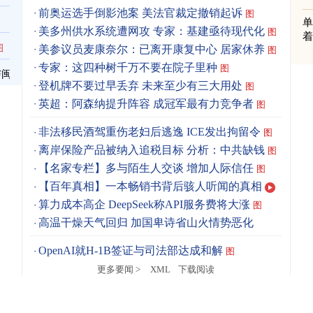
前奥运选手倒影池案 美法官裁定撤销起诉
图
单
美多州供水系统遭网攻 专家：基建亟待现代化
图
着
图
美参议员麦康奈尔：已离开康复中心 居家休养
图
专家：这四种树千万不要在院子里种
图
与闽
登机牌不要过早丢弃 未来至少有三大用处
图
英超：阿森纳提升阵容 成冠军最有力竞争者
图
非法移民酒驾重伤老妇后逃逸 ICE发出拘留令
图
离岸保险产品被纳入追税目标 分析：中共缺钱
图
【名家专栏】多与陌生人交谈 增加人际信任
图
【百年真相】一本畅销书背后骇人听闻的真相
算力成本高企 DeepSeek称API服务费将大涨
图
高温干燥天气回归 加国卑诗省山火情势恶化
OpenAI就H-1B签证与司法部达成和解
图
更多要闻 >
XML
下载阅读