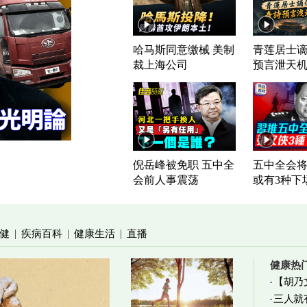
哈马斯同意缴械 美制
青莲居士谪
裁上海公司
预言泄天
倪岳峰被免职 五中全
五中全会将
会前人事震荡
或有3种下
健
疾病百科
健康生活
直播
|
|
|
健康热
【胡乃
三人就
加物真