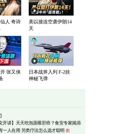
仙人 奇诗
美以接连空袭伊朗14
机
天
开 张又侠
日本战斧入列 F-2挂
场
神秘飞弹
门
文开讲】天天吃泡面罹肝癌？食安专家揭添
有一人在用 另类疗法怎么选才聪明
图
相