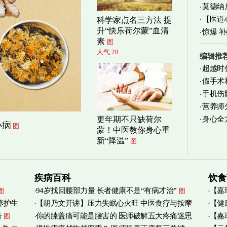
莫德纳
【医道
科学家点名三方法 提
升“快乐荷尔蒙”血清
图
惊爆 
素
图
人气 28
编辑推
超越时
假手术
手机伤
营养师
身心全
更年期不只缺荷尔
实践
图
小病
图
蒙！中医教你身心重
新“降温”
图
疾病百科
饮食
94岁找回腰部力量 长者健康不是“有病才治”
【嘉
图
图
养护生
【胡乃文开讲】压力失眠心火旺 中医食疗与按摩
【健
烟清
号
你的膝盖痛可能是腰害的 医师破解五大疼痛迷思
【嘉
图
自救
管伤