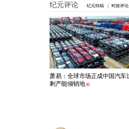
纪元评论
纪元特稿
时政评论
|
萧易：全球市场正成中国汽车
剩产能倾销地
图