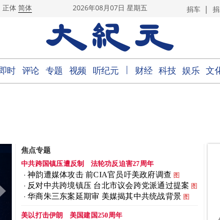
|
正体
简体
2026年08月07日 星期五
捐车
捐
｜
即时
评论
专题
视频
听纪元
财经
科技
娱乐
文
焦点专题
中共跨国镇压遭反制
法轮功反迫害27周年
神韵遭媒体攻击 前CIA官员吁美政府调查
图
反对中共跨境镇压 台北市议会跨党派通过提案
图
华商朱三东案延期审 美媒揭其中共统战背景
图
美以打击伊朗
美国建国250周年