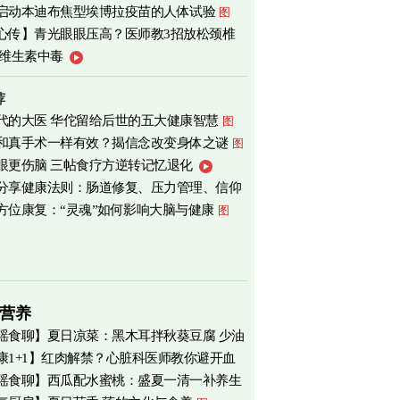
启动本迪布焦型埃博拉疫苗的人体试验
图
心传】青光眼眼压高？医师教3招放松颈椎
补维生素中毒
荐
代的大医 华佗留给后世的五大健康智慧
图
和真手术一样有效？揭信念改变身体之谜
图
眼更伤脑 三帖食疗方逆转记忆退化
分享健康法则：肠道修复、压力管理、信仰
方位康复：“灵魂”如何影响大脑与健康
图
营养
瑶食聊】夏日凉菜：黑木耳拌秋葵豆腐 少油
康1+1】红肉解禁？心脏科医师教你避开血
爽养心
图
瑶食聊】西瓜配水蜜桃：盛夏一清一补养生
害