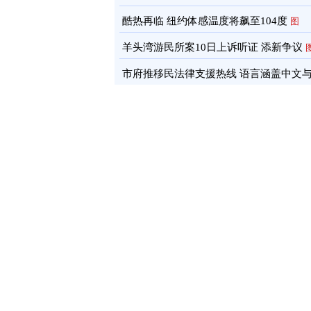
酷热再临 纽约体感温度将飙至104度
图
羊头湾游民所案10日上诉听证 添新争议
市府推移民法律支援热线 语言涵盖中文
南语
图