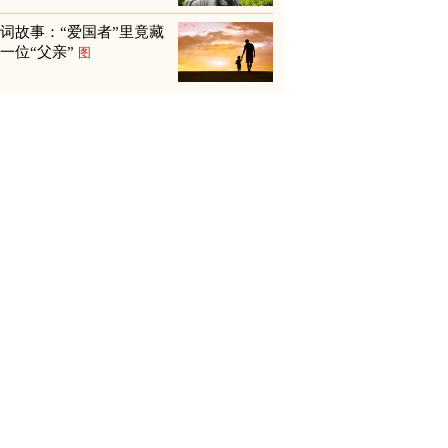
词故事：“爱国者”里竟藏
一位“父亲”
图