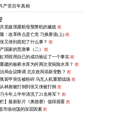
共产党百年真相
行
共党媒泄露航母预警机的尴尬
图
隆：改革终点是亡党 习换赛道(上)
图
张又侠到底犯了什么事？
图
产国家的荒唐事（二）
图
虹邓煜用自己的成功验证了一个事实
图
重建的板桥水库为何两次变病险水库？
图
治局会议降调 北京政局添新变数？
图
俄装甲突击被粉碎 乌无人机重塑战场
图
从林彪被打倒到张又侠被打倒
图
习今年上半年清洗了21名将军？
图
栏】最新影片《奥德赛》值得观看
图
股市场动荡的深层因素
图