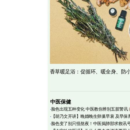
香草暖足浴：促循环、暖全身、防
中医保健
脸色出现五种变化 中医教你辨别五脏警讯
【胡乃文开讲】晚婚晚生卵巢早衰 及早保
脸色变了别只怪熬夜！中医揭肺部求救讯
育