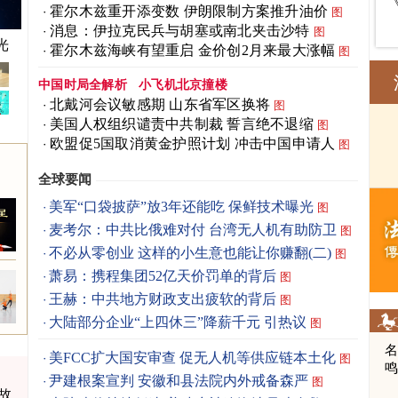
霍尔木兹重开添变数 伊朗限制方案推升油价
图
消息：伊拉克民兵与胡塞或南北夹击沙特
图
父母
霍尔木兹海峡有望重启 金价创2月来最大涨幅
图
中国时局全解析
小飞机北京撞楼
北戴河会议敏感期 山东省军区换将
图
美国人权组织谴责中共制裁 誓言绝不退缩
图
欧盟促5国取消黄金护照计划 冲击中国申请人
图
全球要闻
美军“口袋披萨”放3年还能吃 保鲜技术曝光
图
麦考尔：中共比俄难对付 台湾无人机有助防卫
图
不必从零创业 这样的小生意也能让你赚翻(二)
图
萧易：携程集团52亿天价罚单的背后
图
王赫：中共地方财政支出疲软的背后
图
大陆部分企业“上四休三”降薪千元 引热议
图
美FCC扩大国安审查 促无人机等供应链本土化
图
尹建根案宣判 安徽和县法院内外戒备森严
图
故