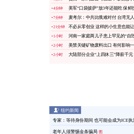
致4人死亡
美军“口袋披萨”放3年还能吃 保鲜
4分钟
术曝光
图
麦考尔：中共比俄难对付 台湾无
7分钟
机有助防卫
图
不必从零创业 这样的小生意也能
21分钟
你赚翻(二)
图
河南一家庭两儿子患上罕见的“自
1小时
容貌症”
图
美禁关键矿物废料出口 有何影响
2小时
文看懂
图
大陆部分企业“上四休三”降薪千元
2小时
引热议
图
纽约新闻
专家：等待身份期间 也可能会成为ICE执
目标
图
老年人须警惕金条骗局
图