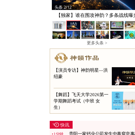
头条 3/12
泰国校园枪击案酿9死 含枪手及其祖
更多头条 >
【演员专访】神韵明星—洪
绍豪
【舞蹈】飞天大学2026第一
学期舞蹈考试（中班 女
生）
快讯
贵阳一家钙业公司发生中毒窒息事
1分钟