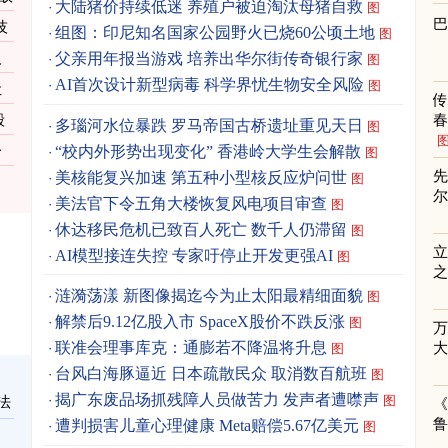
大陆猪价持续低迷 养殖户被迫淘汰母猪自救
图
技
组图：印尼知名国家公园野火已烧60公顷土地
图
人
父亲用年报当游戏 培养出华尔街传奇银行家
图
AI首次设计新型病毒 科学界忧生物安全风险
图
让
毁
春
多瑙河水位暴跌 罗马帝国古桥遗址重见天日
图
“校内外形势出现变化” 香港岭大学生会解散
一
图
先
美核能复兴加速 第五种小型核反应炉问世
图
美法官下令五角大楼恢复风电项目审查
图
休达移民危机已致百人死亡 数千人仍滞留
图
立
AI模型接连失控 专家吁停止开发更强AI
图
之
涟漪荡漾 新图像揭迄今为止太阳最精细面貌
图
解禁后9.12亿股入市 SpaceX股价不跌反涨
图
联准会理事库克：通膨若不降温将升息
图
台风白海豚逼近 日本疏散民众 取消数百航班
图
揭广东废品场抓残障人员做苦力 发声者遭噤声
图
法
《
遭判损害儿童心理健康 Meta赔偿5.67亿美元
图