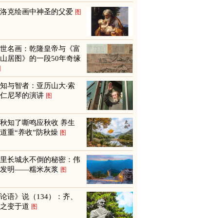
巴洛克绘画中神圣的父爱
图
传世名画：乾隆皇帝与《富
山居图》的一段50年奇缘
图
知与智者：亚历山大‧索
尔仁尼琴的演讲
图
秋知了嘶鸣应秋收 养生
道重“养收”防秋燥
图
万里长城永不倒的秘密：伟
大发明——糯米灰浆
图
论语》说（134）：齐、
鲁之变于道
图