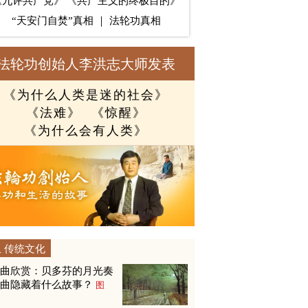
《九评共产党》
《共产主义的终极目的》
“天安门自焚”真相
｜
法轮功真相
法轮功创始人李洪志大师发表
《为什么人类是迷的社会》
《法难》
《惊醒》
《为什么会有人类》
传统文化
名曲欣赏：贝多芬的月光奏
鸣曲隐藏着什么故事？
图