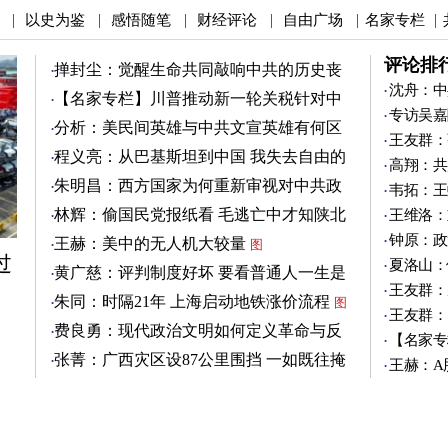
以史为鉴
感悟随笔
财经评论
自由广场
名家专栏
|
|
|
|
|
|
评论排
掸封尘：觉醒生命共同敲响中共的历史丧
钟
沈舟：中
图
【名家专栏】川普推动新一轮关税针对中
专访吴嘉
共
图
分析：美民间英雄与中共文宣英雄有何区
王友群：
别
图
程义亮：从巴基斯坦到中国 我失去自由的
高翔：共
两年
朱明昌：西方国家为何重新审视对中共政
韦拓：王
策？
图
林辉：偷国民党报纸看 毛逃亡中才知陕北
王维洛：
有刘志丹
图
钟原：政
王赫：美中的无人机大较量
图
过
夏洛山：
黄广慈：评判制度好坏 要看普通人一生是
王友群：
否安稳
图
朱同：时隔21年 上海启动地铁涨价流程
图
王友群：
费良勇：现代政治文明如何定义革命与反
【名家专
革命
图
张菁：广西灾区设87公里围挡 一如既往掩
王赫：A
盖真相
图