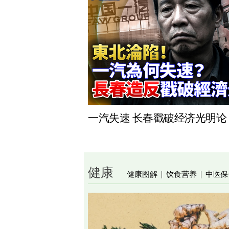
一汽失速 长春戳破经济光明论
健康
健康图解
饮食营养
中医保
|
|