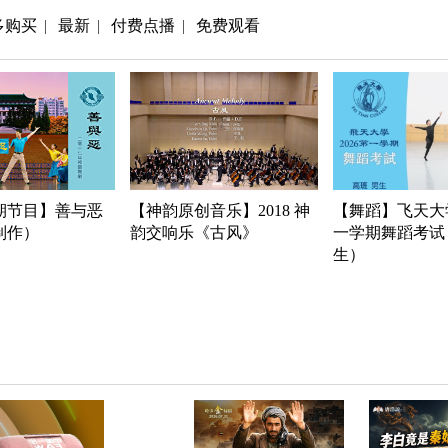
多购买
最新
付费点播
免费观看
|
|
|
期节目】善与恶
【神韵原创音乐】2018 神
【舞蹈】飞天大学
年制作）
韵交响乐《古风》
一学期舞蹈考试
生）