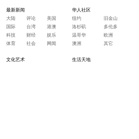
最新新闻
华人社区
大陆
评论
美国
纽约
旧金山
国际
台湾
港澳
洛杉矶
多伦多
科技
财经
娱乐
温哥华
欧洲
体育
社会
网闻
澳洲
其它
文化艺术
生活天地
神传文化
生命探索
房产天地
留学移民
人生感悟
文学世界
医疗保健
生活时尚
史海钩沉
人物春秋
纵横职场
美食天地
教育园地
典故传奇
旅游休闲
艺术长河
本网站图文内容归大纪元所有，
任何单位及个人未经许可，不得擅自转载使用。