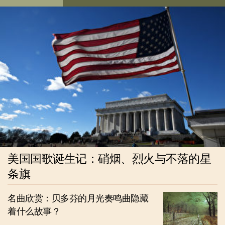
美国国歌诞生记：硝烟、烈火与不落的星
条旗
名曲欣赏：贝多芬的月光奏鸣曲隐藏
着什么故事？