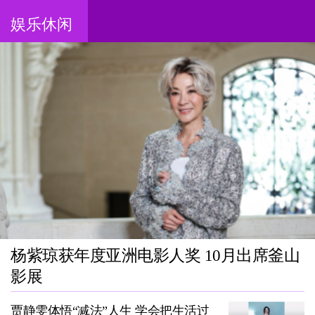
娱乐休闲
杨紫琼获年度亚洲电影人奖 10月出席釜山
影展
贾静雯体悟“减法”人生 学会把生活过