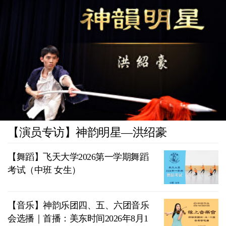
【演员专访】神韵明星—洪绍豪
【舞蹈】飞天大学2026第一学期舞蹈
考试（中班 女生）
【音乐】神韵乐团四、五、六团音乐
会选播｜首播：美东时间2026年8月1