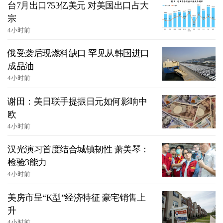
台7月出口753亿美元 对美国出口占大
宗
4小时前
俄受袭后现燃料缺口 罕见从韩国进口
成品油
4小时前
谢田：美日联手提振日元如何影响中
欧
4小时前
汉光演习首度结合城镇韧性 萧美琴：
检验3能力
4小时前
美房市呈“K型”经济特征 豪宅销售上
升
4小时前