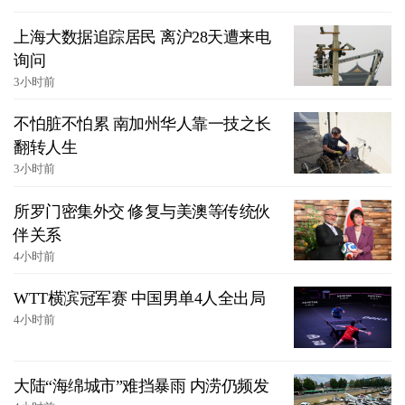
上海大数据追踪居民 离沪28天遭来电
询问
3小时前
不怕脏不怕累 南加州华人靠一技之长
翻转人生
3小时前
所罗门密集外交 修复与美澳等传统伙
伴关系
4小时前
WTT横滨冠军赛 中国男单4人全出局
4小时前
大陆“海绵城市”难挡暴雨 内涝仍频发