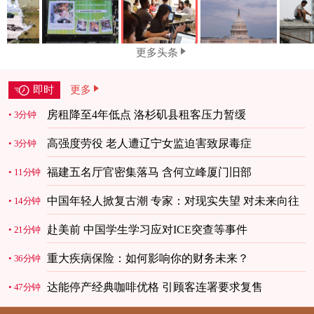
更多头条
即时
更多
房租降至4年低点 洛杉矶县租客压力暂缓
3分钟
高强度劳役 老人遭辽宁女监迫害致尿毒症
3分钟
福建五名厅官密集落马 含何立峰厦门旧部
11分钟
中国年轻人掀复古潮 专家：对现实失望 对未来向往
14分钟
赴美前 中国学生学习应对ICE突查等事件
21分钟
重大疾病保险：如何影响你的财务未来？
36分钟
达能停产经典咖啡优格 引顾客连署要求复售
47分钟