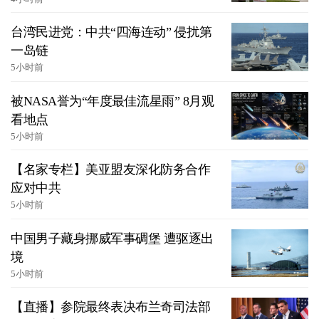
台湾民进党：中共“四海连动” 侵扰第
一岛链
5小时前
被NASA誉为“年度最佳流星雨” 8月观
看地点
5小时前
【名家专栏】美亚盟友深化防务合作
应对中共
5小时前
中国男子藏身挪威军事碉堡 遭驱逐出
境
5小时前
【直播】参院最终表决布兰奇司法部