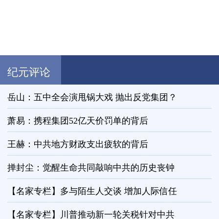
纪元评论
岳山：五中全会演甩锅大戏 抛出反党集团？
萧易：携程集团52亿天价罚单的背后
王赫：中共地方财政支出疲软的背后
掸封尘：觉醒生命共同敲响中共的历史丧钟
【名家专栏】多与陌生人交谈 增加人际信任
【名家专栏】川普推动新一轮关税针对中共