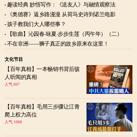
趣读经典 妙悟写作：《送友人》与融情观察法
《奥德赛》返乡路漫漫 从荷马史诗到诺兰电影
孩子教我们大人哪些事？
【歌曲】沁园春‧咏夏‧步步生莲（丙午年）（二）
不在非洲——狮子真正的故乡原来在这里！
文化节目
【百年真相】一本畅销书背后骇
人听闻的真相
人气 697
【百年真相】毛用三步骤让江青
爬上权力高位
人气 1068