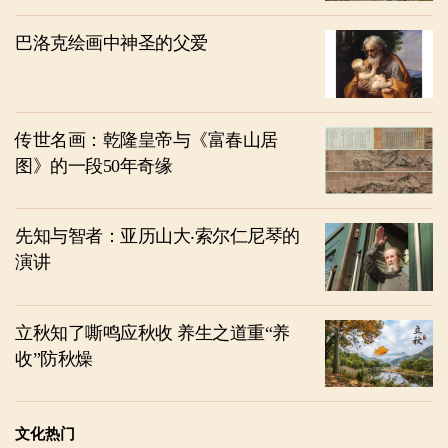
巴洛克绘画中神圣的父爱
传世名画：乾隆皇帝与《富春山居
图》的一段50年奇缘
先知与智者：亚历山大‧索尔仁尼琴的
演讲
立秋知了嘶鸣应秋收 养生之道重“养
收”防秋燥
文化热门