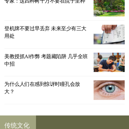
专家：这四种树千万不要在院子里种
登机牌不要过早丢弃 未来至少有三大
用处
美教授抓AI作弊 考题藏陷阱 几乎全班
中招
为什么人们在感到惊讶时瞳孔会放
大？
传统文化