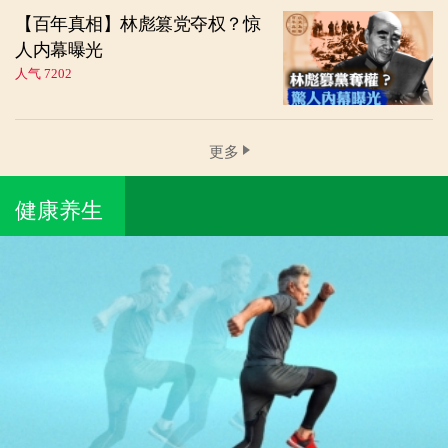
【百年真相】林彪篡党夺权？惊
人内幕曝光
人气 7202
更多
健康养生