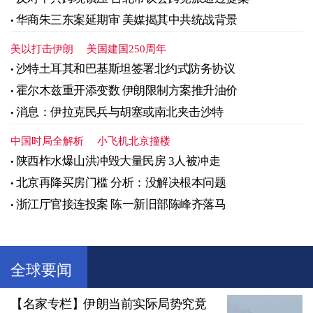
华商朱三东案延期审 美媒揭其中共统战背景
美以打击伊朗
美国建国250周年
沙特土耳其和巴基斯坦签署北约式防务协议
霍尔木兹重开添变数 伊朗限制方案推升油价
消息：伊拉克民兵与胡塞或南北夹击沙特
中国时局全解析
小飞机北京撞楼
陕西柞水爆山洪冲毁大量民房 3人被冲走
北京再降买房门槛 分析：没解决根本问题
浙江厅官接连投案 陈一新旧部陈峰齐落马
全球要闻
【名家专栏】伊朗当前实际局势究竟