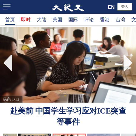
大
EN
登入
首页
即时
大陆
美国
国际
评论
香港
台湾
纪
元
新
闻
网
头条 1/12
赴美前 中国学生学习应对ICE突查
等事件