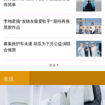
得简单
李翊君摘“发烧友最爱歌手” 期待再推
黑胶作品
募集救护车未逮 胡瓜为下月公益演唱
会催票
更多
生活