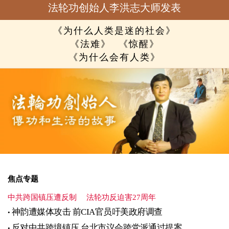
法轮功创始人李洪志大师发表
《为什么人类是迷的社会》
《法难》
《惊醒》
《为什么会有人类》
焦点专题
中共跨国镇压遭反制
法轮功反迫害27周年
神韵遭媒体攻击 前CIA官员吁美政府调查
反对中共跨境镇压 台北市议会跨党派通过提案