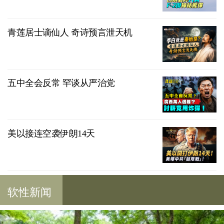
青莲居士谪仙人 奇诗预言泄天机
五中全会反常 罕谈从严治党
美以接连空袭伊朗14天
软性新闻