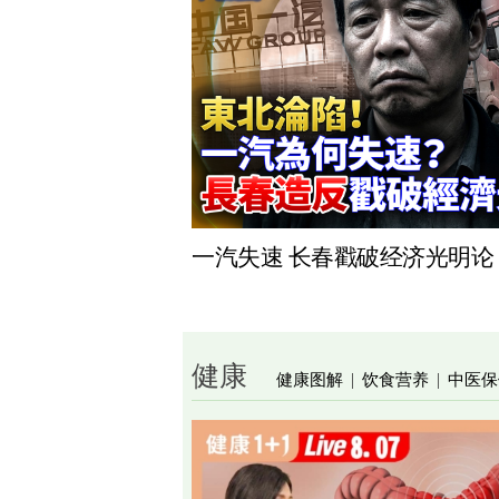
一汽失速 长春戳破经济光明论
健康
健康图解
饮食营养
中医保
|
|