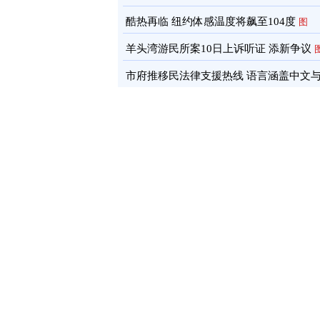
酷热再临 纽约体感温度将飙至104度
图
羊头湾游民所案10日上诉听证 添新争议
市府推移民法律支援热线 语言涵盖中文
南语
图