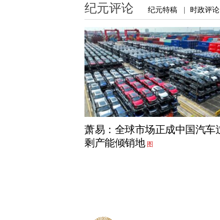
纪元评论
纪元特稿
时政评论
|
萧易：全球市场正成中国汽车
剩产能倾销地
图