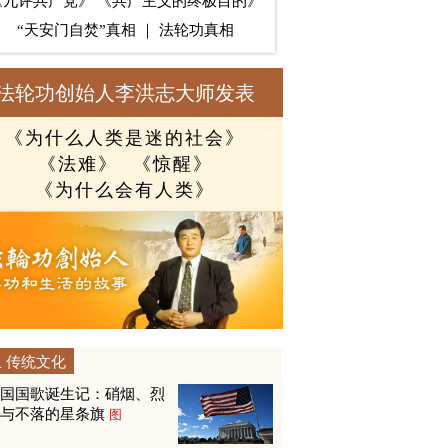
《九评共产党》
《共产主义的终极目的》
“天安门自焚”真相
｜
法轮功真相
法轮功创始人李洪志大师发表
《为什么人类是迷的社会》
《法难》
《惊醒》
《为什么会有人类》
传统文化
美国国歌诞生记：硝烟、烈
火与不落的星条旗
图