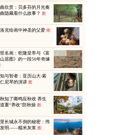
名曲欣赏：贝多芬的月光奏
鸣曲隐藏着什么故事？
图
巴洛克绘画中神圣的父爱
图
传世名画：乾隆皇帝与《富
山居图》的一段50年奇缘
图
知与智者：亚历山大‧索
尔仁尼琴的演讲
图
秋知了嘶鸣应秋收 养生
道重“养收”防秋燥
图
万里长城永不倒的秘密：伟
大发明——糯米灰浆
图