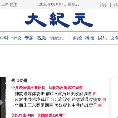
|
正体
简体
2026年08月07日 星期五
捐车
捐
｜
即时
评论
专题
视频
听纪元
财经
科技
娱乐
文
焦点专题
中共跨国镇压遭反制
法轮功反迫害27周年
神韵遭媒体攻击 前CIA官员吁美政府调查
图
反对中共跨境镇压 台北市议会跨党派通过提案
图
华商朱三东案延期审 美媒揭其中共统战背景
图
美以打击伊朗
美国建国250周年