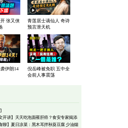
开 张又侠
青莲居士谪仙人 奇诗
场
预言泄天机
袭伊朗14
倪岳峰被免职 五中全
会前人事震荡
门
文开讲】天天吃泡面罹肝癌？食安专家揭添
食聊】夏日凉菜：黑木耳拌秋葵豆腐 少油烟
相