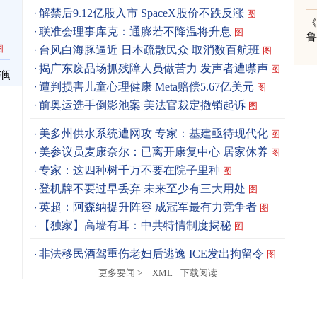
解禁后9.12亿股入市 SpaceX股价不跌反涨
图
《
联准会理事库克：通膨若不降温将升息
图
图
台风白海豚逼近 日本疏散民众 取消数百航班
图
揭广东废品场抓残障人员做苦力 发声者遭噤声
图
与闽
遭判损害儿童心理健康 Meta赔偿5.67亿美元
图
前奥运选手倒影池案 美法官裁定撤销起诉
图
美多州供水系统遭网攻 专家：基建亟待现代化
图
美参议员麦康奈尔：已离开康复中心 居家休养
图
专家：这四种树千万不要在院子里种
图
登机牌不要过早丢弃 未来至少有三大用处
图
英超：阿森纳提升阵容 成冠军最有力竞争者
图
【独家】高墙有耳：中共特情制度揭秘
图
非法移民酒驾重伤老妇后逃逸 ICE发出拘留令
图
更多要闻 >
XML
下载阅读