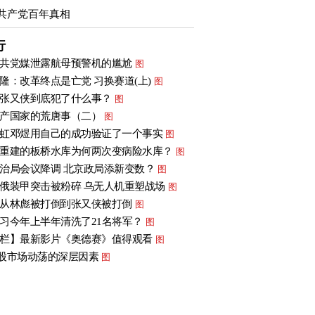
共产党百年真相
行
共党媒泄露航母预警机的尴尬
图
隆：改革终点是亡党 习换赛道(上)
图
张又侠到底犯了什么事？
图
产国家的荒唐事（二）
图
虹邓煜用自己的成功验证了一个事实
图
重建的板桥水库为何两次变病险水库？
图
治局会议降调 北京政局添新变数？
图
俄装甲突击被粉碎 乌无人机重塑战场
图
从林彪被打倒到张又侠被打倒
图
习今年上半年清洗了21名将军？
图
栏】最新影片《奥德赛》值得观看
图
股市场动荡的深层因素
图