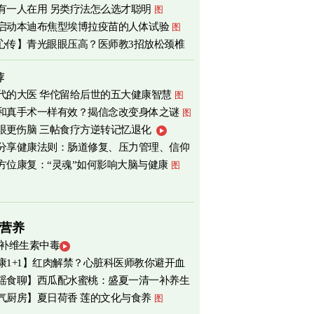
有一人在用 另类疗法怎么选才聪明
图
心
图
启动本迪布焦型埃博拉疫苗的人体试验
图
心传】青光眼眼压高？医师教3招放松颈椎
荐
代的大医 华佗留给后世的五大健康智慧
图
和真手术一样有效？揭信念改变身体之谜
图
眼更伤脑 三帖食疗方逆转记忆退化
分享健康法则：肠道修复、压力管理、信仰
方位康复：“灵魂”如何影响大脑与健康
图
营养
 补维生素中毒
康1+1】红肉解禁？心脏科医师教你避开血
瑶食聊】西瓜配水蜜桃：盛夏一清一补养生
害
气厨房】夏日荷香 莲的文化与食养
图