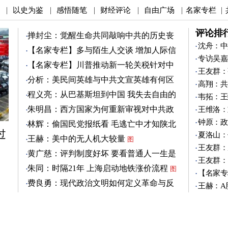
以史为鉴
感悟随笔
财经评论
自由广场
名家专栏
|
|
|
|
|
|
评论排
掸封尘：觉醒生命共同敲响中共的历史丧
钟
沈舟：中
图
【名家专栏】多与陌生人交谈 增加人际信
专访吴嘉
任
图
【名家专栏】川普推动新一轮关税针对中
王友群：
共
图
分析：美民间英雄与中共文宣英雄有何区
高翔：共
别
图
程义亮：从巴基斯坦到中国 我失去自由的
韦拓：王
两年
朱明昌：西方国家为何重新审视对中共政
王维洛：
策？
图
钟原：政
林辉：偷国民党报纸看 毛逃亡中才知陕北
过
有刘志丹
夏洛山：
图
王赫：美中的无人机大较量
图
王友群：
黄广慈：评判制度好坏 要看普通人一生是
王友群：
否安稳
图
朱同：时隔21年 上海启动地铁涨价流程
图
【名家专
费良勇：现代政治文明如何定义革命与反
王赫：A
革命
图