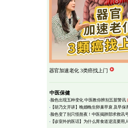
器官加速老化 3类癌找上门
中医保健
脸色出现五种变化 中医教你辨别五脏警讯
【胡乃文开讲】晚婚晚生卵巢早衰 及早保
脸色变了别只怪熬夜！中医揭肺部求救讯
育
【诊室外的医话】为什么胃食道逆流要用