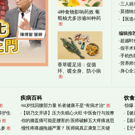
三人就
清爽养
莫德纳
4种食物影响药效 葡
萄柚尤多涉逾80种药
【医道
图
图
编辑推
超越时
假手术
手机伤
营养师
香草暖足浴：促循
身心全
环、暖全身、防小病
实践
图
图
疾病百科
饮食
94岁找回腰部力量 长者健康不是“有病才治”
惊爆
图
图
养护生
【胡乃文开讲】压力失眠心火旺 中医食疗与按摩
【健
号
你的膝盖痛可能是腰害的 医师破解五大疼痛迷思
【嘉
图
自救
管伤
图
人参
慢性疼痛越拖越严重？ 医师揭真正康复三关键
【元
图
宝
图
图