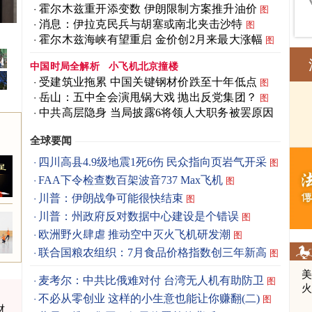
霍尔木兹重开添变数 伊朗限制方案推升油价
图
消息：伊拉克民兵与胡塞或南北夹击沙特
图
曝光
霍尔木兹海峡有望重启 金价创2月来最大涨幅
图
中国时局全解析
小飞机北京撞楼
受建筑业拖累 中国关键钢材价跌至十年低点
图
岳山：五中全会演甩锅大戏 抛出反党集团？
图
中共高层隐身 当局披露6将领人大职务被罢原因
图
全球要闻
四川高县4.9级地震1死6伤 民众指向页岩气开采
图
FAA下令检查数百架波音737 Max飞机
图
川普：伊朗战争可能很快结束
图
川普：州政府反对数据中心建设是个错误
图
欧洲野火肆虐 推动空中灭火飞机研发潮
图
联合国粮农组织：7月食品价格指数创三年新高
图
麦考尔：中共比俄难对付 台湾无人机有助防卫
图
不必从零创业 这样的小生意也能让你赚翻(二)
图
财