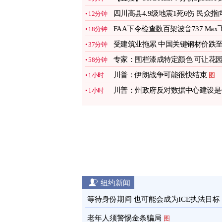
报与股份解禁
四川高县4.9级地震1死6伤 民众指
12分钟
页岩气开采
图
FAA下令检查数百架波音737 Max
18分钟
机
图
受建筑业拖累 中国关键钢材价跌
37分钟
十年低点
图
专家：围栏漆成特定颜色 可让花
58分钟
感觉变大
图
川普：伊朗战争可能很快结束
1小时
图
川普：州政府反对数据中心建设是
1小时
错误
图
纽约新闻
等待身份期间 也可能会成为ICE执法目标
老年人须警惕金条骗局
图