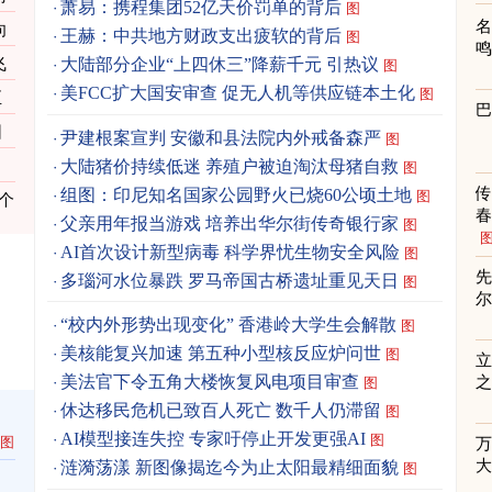
萧易：携程集团52亿天价罚单的背后
图
向
王赫：中共地方财政支出疲软的背后
图
飞
大陆部分企业“上四休三”降薪千元 引热议
图
美FCC扩大国安审查 促无人机等供应链本土化
图
至
园
尹建根案宣判 安徽和县法院内外戒备森严
图
大陆猪价持续低迷 养殖户被迫淘汰母猪自救
图
组图：印尼知名国家公园野火已烧60公顷土地
图
个
春
父亲用年报当游戏 培养出华尔街传奇银行家
图
AI首次设计新型病毒 科学界忧生物安全风险
图
先
多瑙河水位暴跌 罗马帝国古桥遗址重见天日
图
“校内外形势出现变化” 香港岭大学生会解散
图
美核能复兴加速 第五种小型核反应炉问世
图
立
美法官下令五角大楼恢复风电项目审查
之
图
休达移民危机已致百人死亡 数千人仍滞留
图
AI模型接连失控 专家吁停止开发更强AI
图
图
涟漪荡漾 新图像揭迄今为止太阳最精细面貌
图