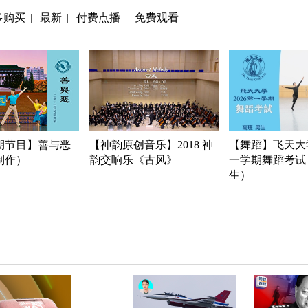
多购买
最新
付费点播
免费观看
|
|
|
期节目】善与恶
【神韵原创音乐】2018 神
【舞蹈】飞天大学
年制作）
韵交响乐《古风》
一学期舞蹈考试
生）