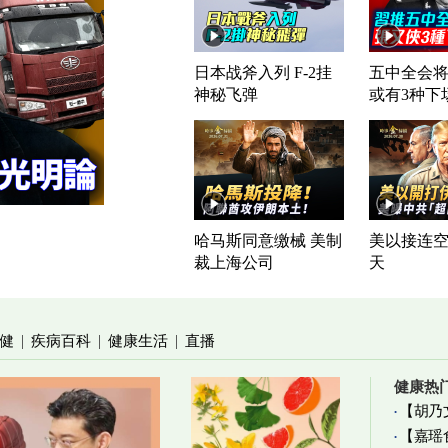
日本战斧入列 F-2挂
五中全会将
神秘飞弹
或有3种下
哈马斯同意缴械 美制
美以接连空
裁上海公司
天
健
疾病百科
健康生活
直播
|
|
|
健康热
【胡乃
【嘉瑶
加物真