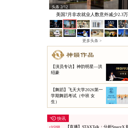
头条 2/12
头条 3/12
美军“口袋披萨”放3年还能吃 保鲜技术
美国7月非农就业人数意外减少2.3万
更多头条 >
【演员专访】神韵明星—洪
绍豪
【舞蹈】飞天大学2026第一
学期舞蹈考试（中班 女
生）
快讯
【直播】STAXTalk：分析SpaceX 
9分钟