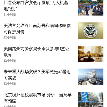
川普公布白宫宴会厅屋顶“无人机基
地”图片
11小时前
美法官允许终止南苏丹和缅甸移民临
时保护身份
12小时前
美国路州前警察局长承认参与U签证
欺诈
12小时前
未来重大战场突破？美军激光武器迈
向实战
12小时前
北京境外征税震动市场 分析：当局早
有预谋
13小时前