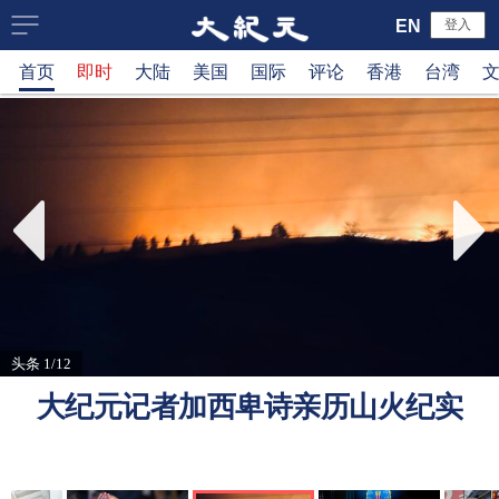
大
EN
登入
首页
即时
大陆
美国
国际
评论
香港
台湾
纪
元
新
闻
网
头条 1/12
大纪元记者加西卑诗亲历山火纪实