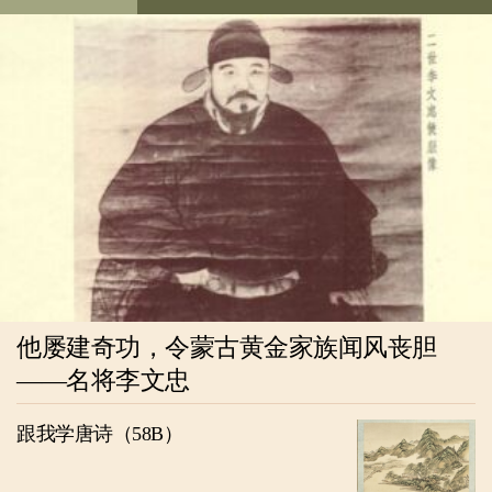
他屡建奇功，令蒙古黄金家族闻风丧胆
——名将李文忠
跟我学唐诗（58B）