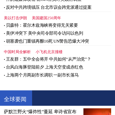
反对中共跨境镇压 台北市议会跨党派通过提案
美以打击伊朗
美国建国250周年
贝森特：霍尔木兹海峡将变得无关紧要
美伊冲突下 美中央司令部司令访问以色列
胡塞袭也门重镇再酿10死 UN警告恐爆大冲突
中国时局全解析
小飞机北京撞楼
王友群：五中全会将开 中共如何“从严治党”？
台风白海豚登陆前夕 上海天空变成赤红色
上海两个月两副市长调职 一副市长落马
全球要闻
萨默兰野火“爆炸性”蔓延 卑诗省宣布