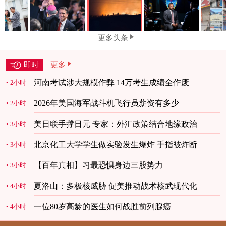
更多头条
即时
更多
河南考试涉大规模作弊 14万考生成绩全作废
2小时
2026年美国海军战斗机飞行员薪资有多少
2小时
美日联手撑日元 专家：外汇政策结合地缘政治
3小时
北京化工大学学生做实验发生爆炸 手指被炸断
3小时
【百年真相】习最恐惧身边三股势力
3小时
夏洛山：多极核威胁 促美推动战术核武现代化
4小时
一位80岁高龄的医生如何战胜前列腺癌
4小时