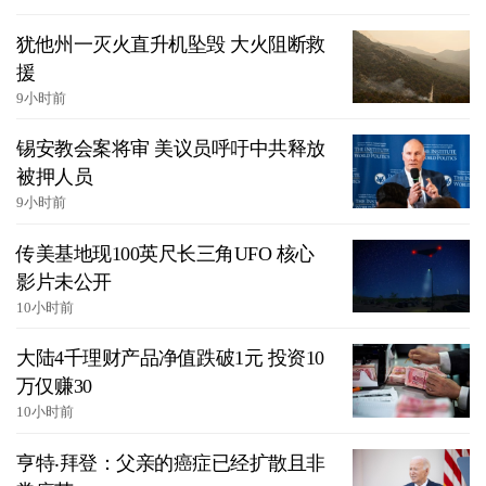
犹他州一灭火直升机坠毁 大火阻断救
援
9小时前
锡安教会案将审 美议员呼吁中共释放
被押人员
9小时前
传美基地现100英尺长三角UFO 核心
影片未公开
10小时前
大陆4千理财产品净值跌破1元 投资10
万仅赚30
10小时前
亨特‧拜登：父亲的癌症已经扩散且非