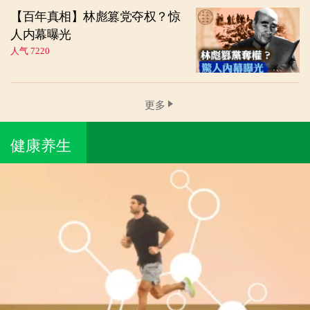
【百年真相】林彪篡党夺权？惊
人内幕曝光
人气 7220
更多
健康养生