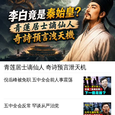
青莲居士谪仙人 奇诗预言泄天机
倪岳峰被免职 五中全会前人事震荡
五中全会反常 罕谈从严治党