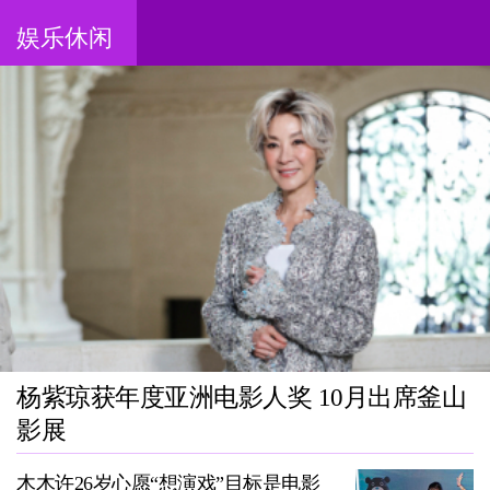
娱乐休闲
杨紫琼获年度亚洲电影人奖 10月出席釜山
影展
木木许26岁心愿“想演戏”目标是电影