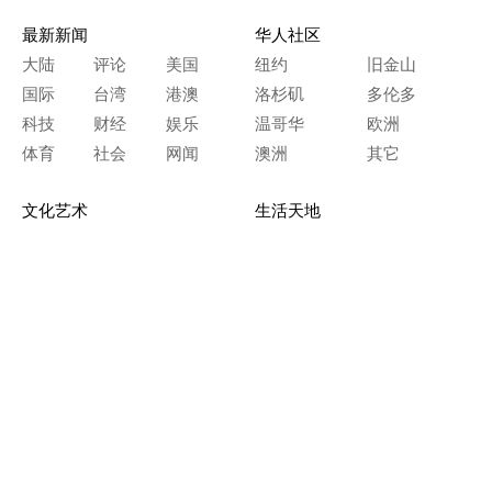
最新新闻
华人社区
大陆
评论
美国
纽约
旧金山
国际
台湾
港澳
洛杉矶
多伦多
科技
财经
娱乐
温哥华
欧洲
体育
社会
网闻
澳洲
其它
文化艺术
生活天地
神传文化
生命探索
房产天地
留学移民
人生感悟
文学世界
医疗保健
生活时尚
史海钩沉
人物春秋
纵横职场
美食天地
教育园地
典故传奇
旅游休闲
艺术长河
本网站图文内容归大纪元所有，
任何单位及个人未经许可，不得擅自转载使用。