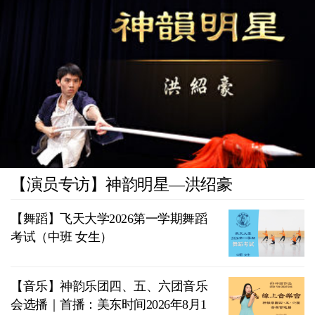
【演员专访】神韵明星—洪绍豪
【舞蹈】飞天大学2026第一学期舞蹈
考试（中班 女生）
【音乐】神韵乐团四、五、六团音乐
会选播｜首播：美东时间2026年8月1