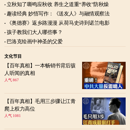
立秋知了嘶鸣应秋收 养生之道重“养收”防秋燥
趣读经典 妙悟写作：《送友人》与融情观察法
《奥德赛》返乡路漫漫 从荷马史诗到诺兰电影
孩子教我们大人哪些事？
巴洛克绘画中神圣的父爱
文化节目
【百年真相】一本畅销书背后骇
人听闻的真相
人气 867
【百年真相】毛用三步骤让江青
爬上权力高位
人气 1081