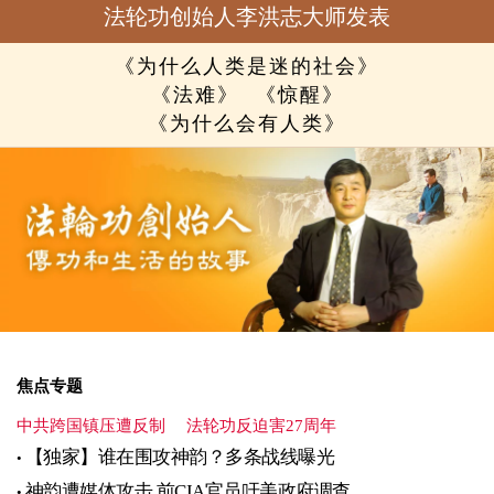
法轮功创始人李洪志大师发表
《为什么人类是迷的社会》
《法难》
《惊醒》
《为什么会有人类》
焦点专题
中共跨国镇压遭反制
法轮功反迫害27周年
【独家】谁在围攻神韵？多条战线曝光
神韵遭媒体攻击 前CIA官员吁美政府调查