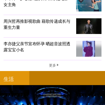
女主角
周兴哲再推影视歌曲 藉歌传递成长与
重生力量
李亦捷父亲节宣布怀孕 晒超音波照透
露宝宝小名
更多
生活