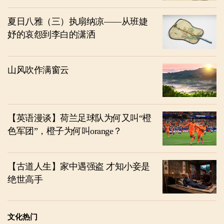
夏日八雅（三）执扇纳凉——从班婕
妤的哀怨到李白的潇洒
山风吹作满窗云
【英语漫谈】荷兰足球队为何又叫“橙
色军团”，橙子为何叫orange？
【古道人生】家中遇强盗 才知小妾是
绝世高手
文化热门