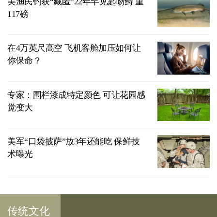
美渔民钓获“藏匿”22年罕见匙吻鲟 重
117磅
在4万英尺高空 飞机客舱加压如何让
你保命？
专家：围栏漆成特定颜色 可让花园感
觉变大
美军“口袋披萨”放3年还能吃 保鲜技
术曝光
传统文化