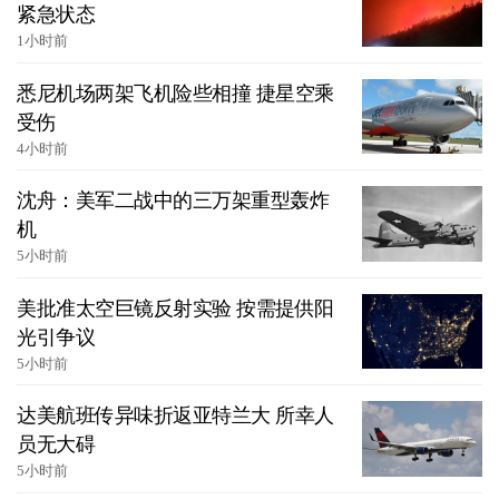
紧急状态
1小时前
悉尼机场两架飞机险些相撞 捷星空乘
受伤
4小时前
沈舟：美军二战中的三万架重型轰炸
机
5小时前
美批准太空巨镜反射实验 按需提供阳
光引争议
5小时前
达美航班传异味折返亚特兰大 所幸人
员无大碍
5小时前