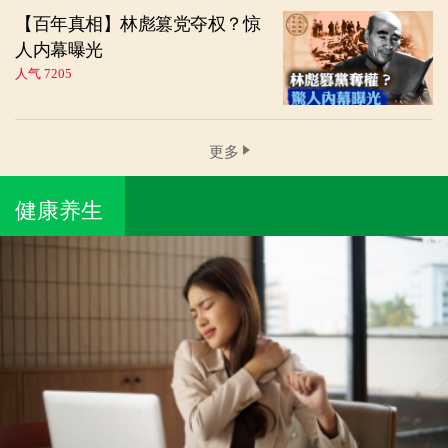
【百年真相】林彪篡党夺权？惊
人内幕曝光
人气 7205
更多
健康养生