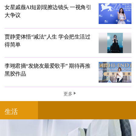
女星戚薇AI短剧现擦边镜头 一视角引
大争议
贾静雯体悟“减法”人生 学会把生活过
得简单
李翊君摘“发烧友最爱歌手” 期待再推
黑胶作品
更多
生活