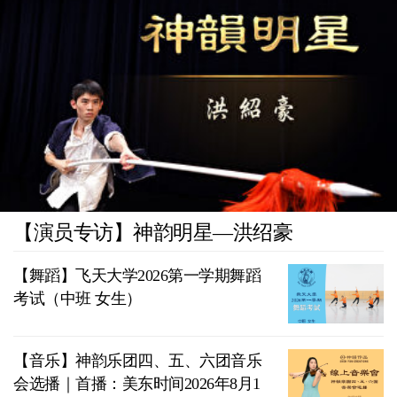
【演员专访】神韵明星—洪绍豪
【舞蹈】飞天大学2026第一学期舞蹈
考试（中班 女生）
【音乐】神韵乐团四、五、六团音乐
会选播｜首播：美东时间2026年8月1