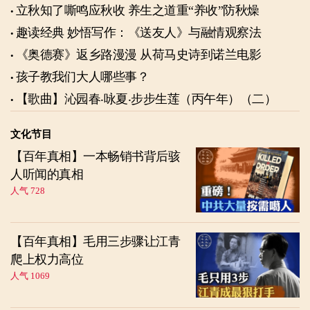
立秋知了嘶鸣应秋收 养生之道重“养收”防秋燥
趣读经典 妙悟写作：《送友人》与融情观察法
《奥德赛》返乡路漫漫 从荷马史诗到诺兰电影
孩子教我们大人哪些事？
【歌曲】沁园春‧咏夏‧步步生莲（丙午年）（二）
文化节目
【百年真相】一本畅销书背后骇
人听闻的真相
人气 728
【百年真相】毛用三步骤让江青
爬上权力高位
人气 1069