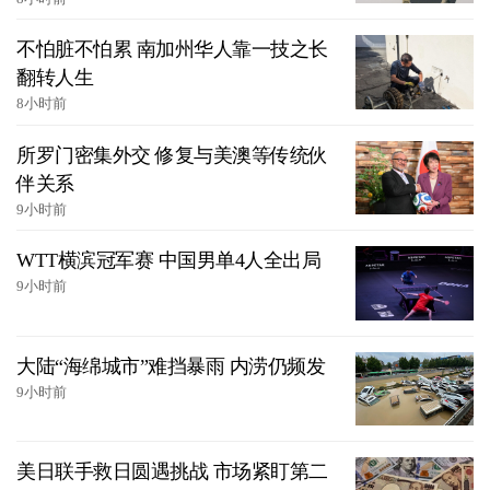
不怕脏不怕累 南加州华人靠一技之长
翻转人生
8小时前
所罗门密集外交 修复与美澳等传统伙
伴关系
9小时前
WTT横滨冠军赛 中国男单4人全出局
9小时前
大陆“海绵城市”难挡暴雨 内涝仍频发
9小时前
美日联手救日圆遇挑战 市场紧盯第二