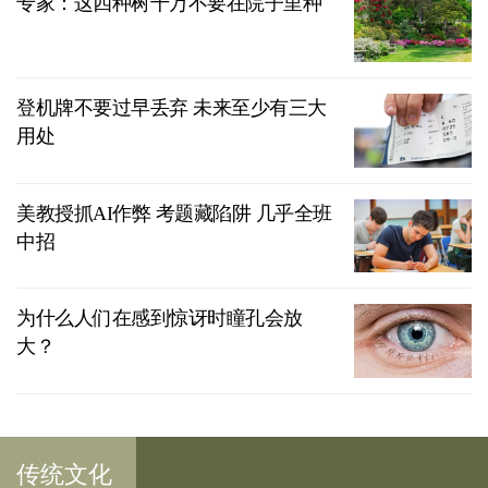
专家：这四种树千万不要在院子里种
登机牌不要过早丢弃 未来至少有三大
用处
美教授抓AI作弊 考题藏陷阱 几乎全班
中招
为什么人们在感到惊讶时瞳孔会放
大？
传统文化