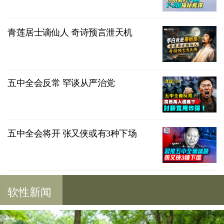
青莲居士谪仙人 奇诗预言泄天机
五中全会反常 罕谈从严治党
五中全会将开 张又侠或有3种下场
软性新闻