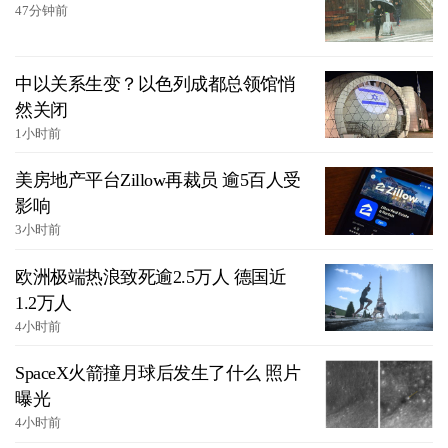
47分钟前
中以关系生变？以色列成都总领馆悄
然关闭
1小时前
美房地产平台Zillow再裁员 逾5百人受
影响
3小时前
欧洲极端热浪致死逾2.5万人 德国近
1.2万人
4小时前
SpaceX火箭撞月球后发生了什么 照片
曝光
4小时前