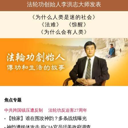
法轮功创始人李洪志大师发表
《为什么人类是迷的社会》
《法难》
《惊醒》
《为什么会有人类》
焦点专题
中共跨国镇压遭反制
法轮功反迫害27周年
【独家】谁在围攻神韵？多条战线曝光
神韵遭媒体攻击 前CIA官员吁美政府调查