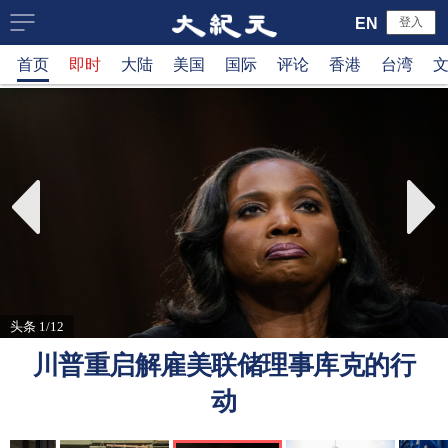
大
EN
登入
首页
即时
大陆
美国
国际
评论
香港
台湾
纪
元
新
闻
网
头条 1/12
川普重启解雇美联储理事库克的行
动