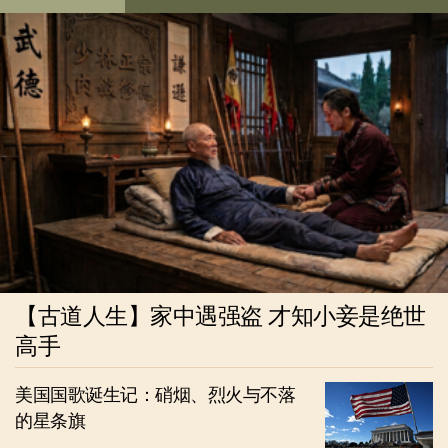
【古道人生】家中遇强盗 才知小妾是绝世
高手
美国国歌诞生记：硝烟、烈火与不落
的星条旗