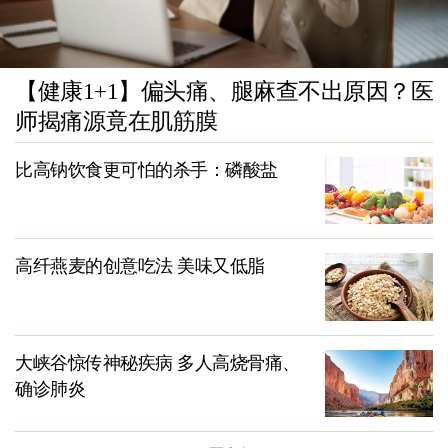
【健康1+1】偏头痛、腿麻查不出原因？医
师揭痛源竟在肌筋膜
比高钠饮食更可怕的杀手：磷酸盐
高纤燕麦的创意吃法 美味又低脂
大峡谷惊传神秘疾病 多人高烧骨痛、
确诊肺炎