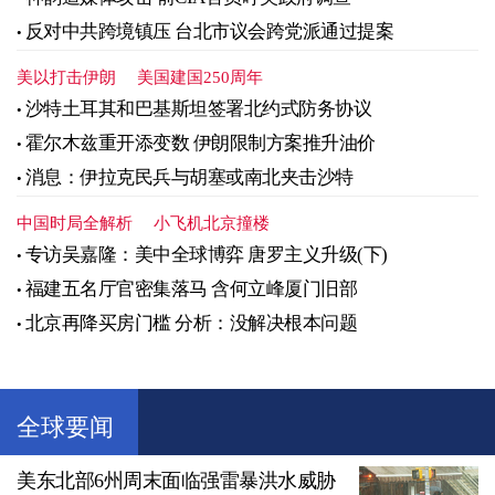
反对中共跨境镇压 台北市议会跨党派通过提案
美以打击伊朗
美国建国250周年
沙特土耳其和巴基斯坦签署北约式防务协议
霍尔木兹重开添变数 伊朗限制方案推升油价
消息：伊拉克民兵与胡塞或南北夹击沙特
中国时局全解析
小飞机北京撞楼
专访吴嘉隆：美中全球博弈 唐罗主义升级(下)
福建五名厅官密集落马 含何立峰厦门旧部
北京再降买房门槛 分析：没解决根本问题
全球要闻
美东北部6州周末面临强雷暴洪水威胁