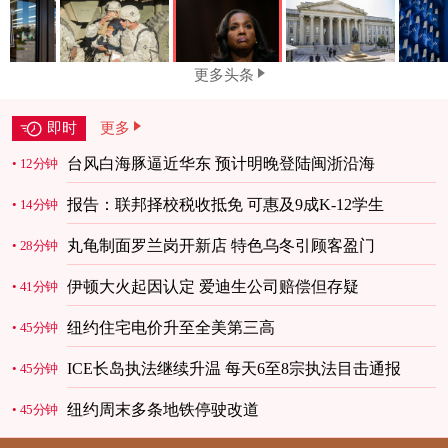
更多头条
即时
更多
台风白海豚逼近华东 预计明晚登陆闽浙沿海
12分钟
报告：联邦择校税收抵免 可惠及9成K-12学生
14分钟
丸龟制面罗兰岗开新店 特色乌冬引顾客盈门
28分钟
伊顿大火起因认定 爱迪生公司赔偿但存疑
41分钟
纽约住宅电价升至全美第三高
45分钟
ICE长岛执法继续升温 每天6至8宗执法目击通报
45分钟
纽约周末多条地铁停驶改道
45分钟