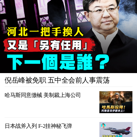
倪岳峰被免职 五中全会前人事震荡
哈马斯同意缴械 美制裁上海公司
日本战斧入列 F-2挂神秘飞弹