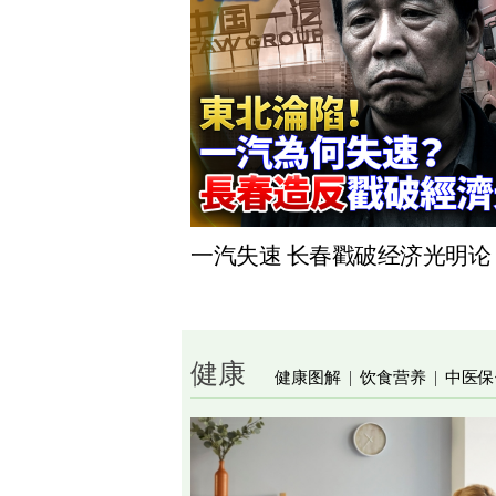
一汽失速 长春戳破经济光明论
健康
健康图解
饮食营养
中医保
|
|