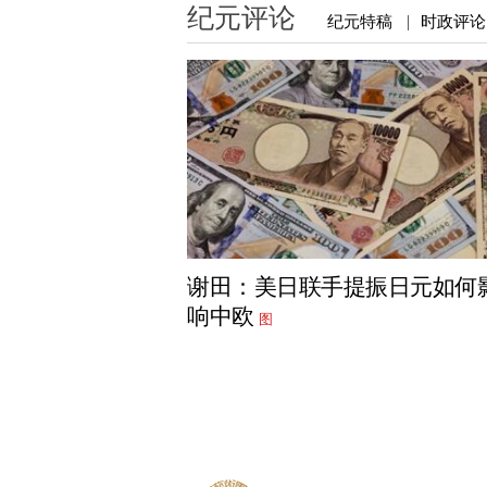
纪元评论
纪元特稿
时政评论
|
谢田：美日联手提振日元如何
响中欧
图