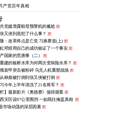
共产党百年真相
行
共党媒泄露航母预警机的尴尬
图
张又侠到底犯了什么事？
图
隆：改革终点是亡党 习换赛道(上)
图
虹邓煜用自己的成功验证了一个事实
图
产国家的荒唐事（二）
图
重建的板桥水库为何两次变病险水库？
图
俄装甲突击被粉碎 乌无人机重塑战场
图
从林彪被打倒到张又侠被打倒
图
习今年上半年清洗了21名将军？
图
栏】最新影片《奥德赛》值得观看
图
西灾区设87公里围挡 一如既往掩盖真相
图
股市场动荡的深层因素
图