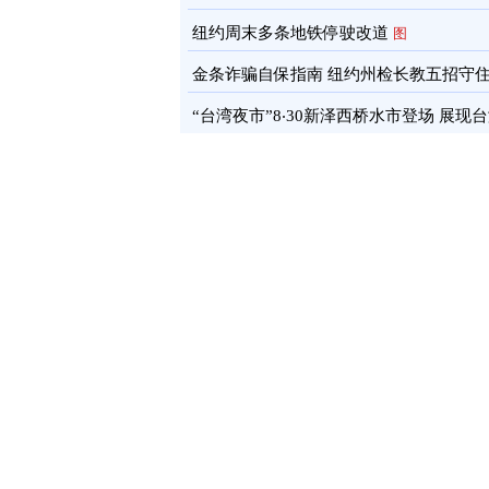
通报
图
纽约周末多条地铁停驶改道
图
金条诈骗自保指南 纽约州检长教五招守
蓄
图
“台湾夜市”8‧30新泽西桥水市登场 展现
文化软实力
图