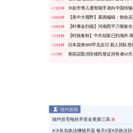
68岁
图
39款市售儿童智能手表向中国传输
13分钟
据
图
【美中大视野】基因编辑：救命还
20分钟
夺命？
【时事金扫描】河南西平刀客催生
20分钟
民抗共
【时政春秋】中共劫富已到海外 
21分钟
不润就晚了
日本迎来888罕见吉日 新人排队登
35分钟
蜂蜜婚
图
美拟议取消非移民签证持有者60天
1小时
限期
图
纽约新闻
纽约住宅电价升至全美第三高
图
ICE长岛执法继续升温 每天6至8宗执法目