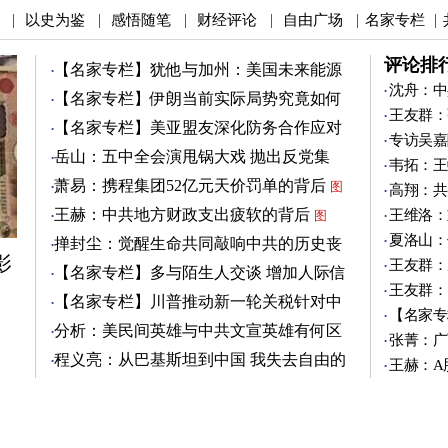
以史为鉴
感悟随笔
财经评论
自由广场
名家专栏
|
|
|
|
|
|
评论排
【名家专栏】犹他与加州：美国未来能源
之争
沈舟：中
图
【名家专栏】伊朗当前实际局势究竟如何
王友群：
图
【名家专栏】美亚盟友深化防务合作应对
专访吴嘉
中共
图
岳山：五中全会演甩锅大戏 抛出反党集
韦拓：王
团？
萧易：携程集团52亿元天价罚单的背后
图
高翔：共
王赫：中共地方财政支出疲软的背后
王维洛：
图
夏洛山：
掸封尘：觉醒生命共同敲响中共的历史丧
影
钟
王友群：
图
【名家专栏】多与陌生人交谈 增加人际信
王友群：
任
图
【名家专栏】川普推动新一轮关税针对中
【名家专
共
图
分析：美民间英雄与中共文宣英雄有何区
张菁：广
别
图
程义亮：从巴基斯坦到中国 我失去自由的
王赫：A
两年