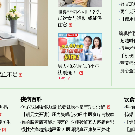
器官加
清爽养
更年期
胆囊非切不可吗？先
试饮食与运动 或能保
【健康
住它
图
减缓
编辑推
超越时
假手术
手机伤
营养师
男人40岁后 这3个症
身心全
实践
图
状别拖！
气血不足
图
人气 10
疾病百科
饮食
师揭
94岁找回腰部力量 长者健康不是“有病才治”
4种
图
【胡乃文开讲】压力失眠心火旺 中医食疗与按摩
惊爆
图
养护生
你的膝盖痛可能是腰害的 医师破解五大疼痛迷思
【健
自救
图
号
慢性疼痛越拖越严重？ 医师揭真正康复三关键
【嘉
图
管伤