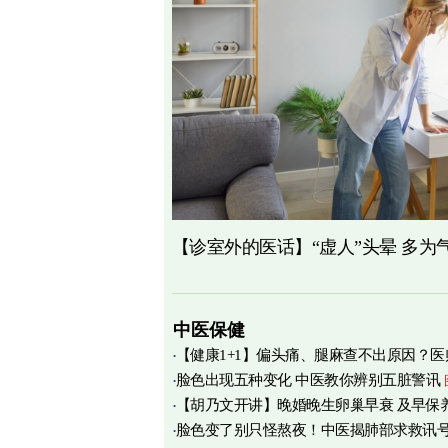
【诊室外的医话】“虚人”头晕 多为
中医保健
【健康1+1】偏头痛、腿麻查不出原因？医
脸色出现五种变化 中医教你辨别五脏警讯
痛源竟在肌筋膜
图
【胡乃文开讲】晚婚晚生卵巢早衰 及早保
脸色变了别只怪熬夜！中医揭肺部求救讯
育