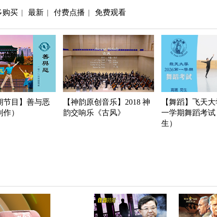
多购买
最新
付费点播
免费观看
|
|
|
期节目】善与恶
【神韵原创音乐】2018 神
【舞蹈】飞天大学
年制作）
韵交响乐《古风》
一学期舞蹈考试
生）