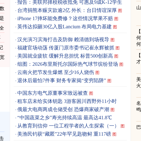
报告：美联邦择校税收抵免 可惠及9成K-12学生
数
图
台湾捐熊本赈灾款逾2亿 外长：台日情谊深厚
图
是
iPhone 17摔坏能免费修？这些情况苹果不赔
图
英伟达拟砸30亿入股Lancium 布局电力基建
图
全
再
何
汉光演习滨海打击及防御 赖清德到场视导
图
何
福建官场动荡 传厦门原市委书记崔永辉被抓
记
图
美国就业疲软 缓解升息担忧 标普500创新高
图
宽
组图：2026布里斯托尔国际热气球节缤纷登场
图
云南火把节发生爆燃 至少16人烧伤
图
退休后最怕7件事 财务专家揭“变穷陷阱”
图
中国东方电气原董事宋致远被查
图
租车店未给实体钥匙 3游客困川西野外11小时
俄最大电商两成仓储受创 恐爆商家破产潮
图
“中国蔬菜之乡”寿光持续高温 最高达41.8℃
从教育到信仰 一位工程学者的人生探索（一）
图
美渔民钓获“藏匿”22年罕见匙吻鲟 重117磅
图
击