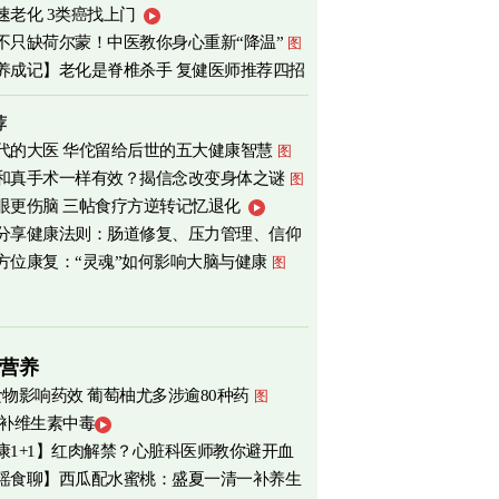
速老化 3类癌找上门
心
图
不只缺荷尔蒙！中医教你身心重新“降温”
图
养成记】老化是脊椎杀手 复健医师推荐四招
荐
代的大医 华佗留给后世的五大健康智慧
图
和真手术一样有效？揭信念改变身体之谜
图
眼更伤脑 三帖食疗方逆转记忆退化
分享健康法则：肠道修复、压力管理、信仰
方位康复：“灵魂”如何影响大脑与健康
图
营养
食物影响药效 葡萄柚尤多涉逾80种药
图
 补维生素中毒
康1+1】红肉解禁？心脏科医师教你避开血
瑶食聊】西瓜配水蜜桃：盛夏一清一补养生
害