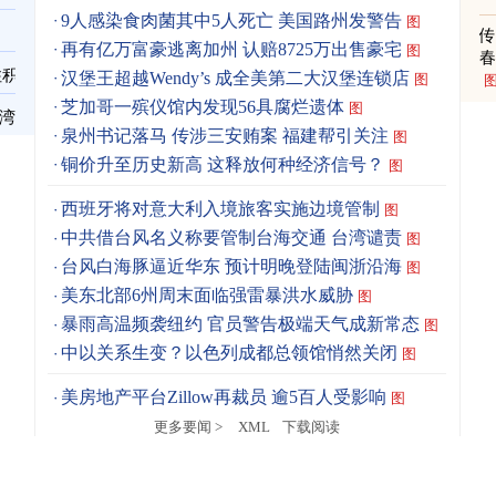
9人感染食肉菌其中5人死亡 美国路州发警告
图
再有亿万富豪逃离加州 认赔8725万出售豪宅
图
春
住积
汉堡王超越Wendy’s 成全美第二大汉堡连锁店
图
芝加哥一殡仪馆内发现56具腐烂遗体
图
台湾
泉州书记落马 传涉三安贿案 福建帮引关注
图
铜价升至历史新高 这释放何种经济信号？
图
西班牙将对意大利入境旅客实施边境管制
图
中共借台风名义称要管制台海交通 台湾谴责
图
台风白海豚逼近华东 预计明晚登陆闽浙沿海
图
美东北部6州周末面临强雷暴洪水威胁
图
暴雨高温频袭纽约 官员警告极端天气成新常态
图
中以关系生变？以色列成都总领馆悄然关闭
图
美房地产平台Zillow再裁员 逾5百人受影响
图
更多要闻 >
XML
下载阅读