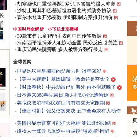
胡塞袭也门重镇再酿10死 UN警告恐爆大冲突
图
沙特土耳其和巴基斯坦签署北约式防务协议
图
长
霍尔木兹重开添变数 伊朗限制方案推升油价
图
中国时局全解析
小飞机北京撞楼
39款市售儿童智能手表向中国传输数据
图
河南西平搜捕杀人犯惊动全国 民众反应引关注
图
重庆访民法院旁听 多人被警方强行带走
图
全球要闻
世界足坛巨星梅西的父亲去世 得年68岁
图
【美中大视野】基因编辑：救命还是夺命？
【时政春秋】中共劫富已到海外 再不润就晚了
日本迎来888罕见吉日 新人排队登记蜂蜜婚
图
美拟议取消非移民签证持有者60天宽限期
图
【佳音时刻】张又侠案未决 五中全会或有大动作
美情报显示普京可能扩大挑衅 测试北约团结
图
维权人士陈云飞旅途中再被控“猥亵罪”拘留
图
年