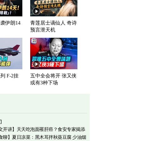
袭伊朗14
青莲居士谪仙人 奇诗
预言泄天机
 F-2挂
五中全会将开 张又侠
或有3种下场
门
文开讲】天天吃泡面罹肝癌？食安专家揭添
食聊】夏日凉菜：黑木耳拌秋葵豆腐 少油烟
相