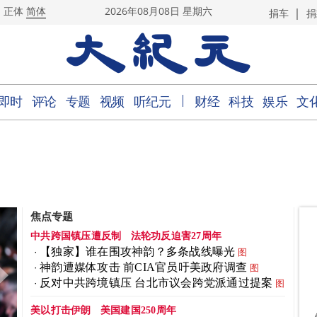
|
正体
简体
2026年08月08日 星期六
捐车
捐
｜
即时
评论
专题
视频
听纪元
财经
科技
娱乐
文
焦点专题
中共跨国镇压遭反制
法轮功反迫害27周年
【独家】谁在围攻神韵？多条战线曝光
图
神韵遭媒体攻击 前CIA官员吁美政府调查
图
反对中共跨境镇压 台北市议会跨党派通过提案
图
美以打击伊朗
美国建国250周年