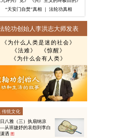
《九评共产党》
《共产主义的终极目的》
“天安门自焚”真相
｜
法轮功真相
法轮功创始人李洪志大师发表
《为什么人类是迷的社会》
《法难》
《惊醒》
《为什么会有人类》
传统文化
夏日八雅（三）执扇纳凉
——从班婕妤的哀怨到李白
的潇洒
图