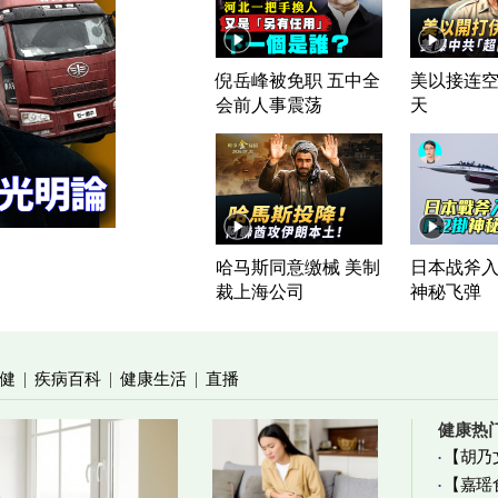
倪岳峰被免职 五中全
美以接连空
会前人事震荡
天
哈马斯同意缴械 美制
日本战斧入列
裁上海公司
神秘飞弹
健
疾病百科
健康生活
直播
|
|
|
健康热
【胡乃
【嘉瑶
加物真