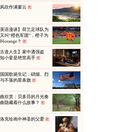
山风吹作满窗云
图
【英语漫谈】荷兰足球队为
又叫“橙色军团”，橙子为
叫orange？
图
【古道人生】家中遇强盗
才知小妾是绝世高手
图
美国国歌诞生记：硝烟、烈
火与不落的星条旗
图
名曲欣赏：贝多芬的月光奏
鸣曲隐藏着什么故事？
图
巴洛克绘画中神圣的父爱
图