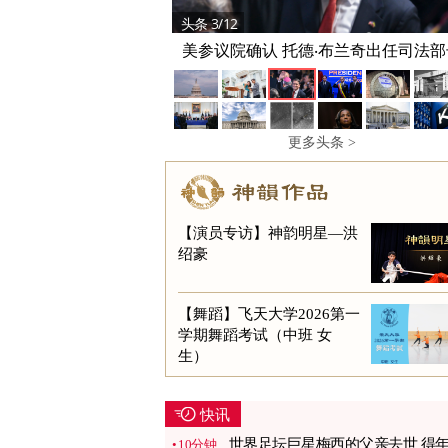
头条 3/12
美参议院确认 托德‧布兰奇出任司法部
更多头条 >
【演员专访】神韵明星—洪
绍豪
【舞蹈】飞天大学2026第一
学期舞蹈考试（中班 女
生）
快讯
世界足坛巨星梅西的父亲去世 得
10分钟