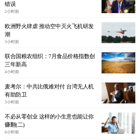
错误
2小时前
欧洲野火肆虐 推动空中灭火飞机研发
潮
3小时前
联合国粮农组织：7月食品价格指数创
三年新高
4小时前
麦考尔：中共比俄难对付 台湾无人机
有助防卫
5小时前
不必从零创业 这样的小生意也能让你
赚翻(二)
6小时前