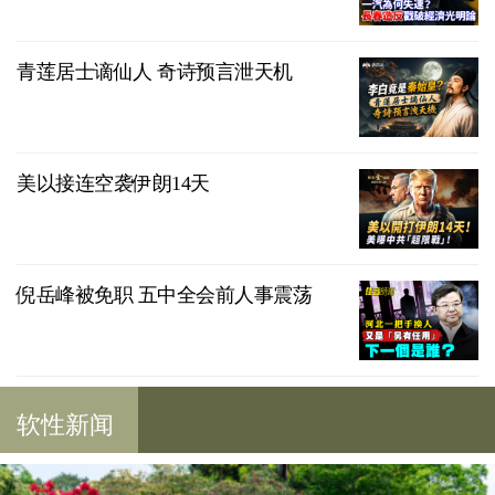
青莲居士谪仙人 奇诗预言泄天机
美以接连空袭伊朗14天
倪岳峰被免职 五中全会前人事震荡
软性新闻