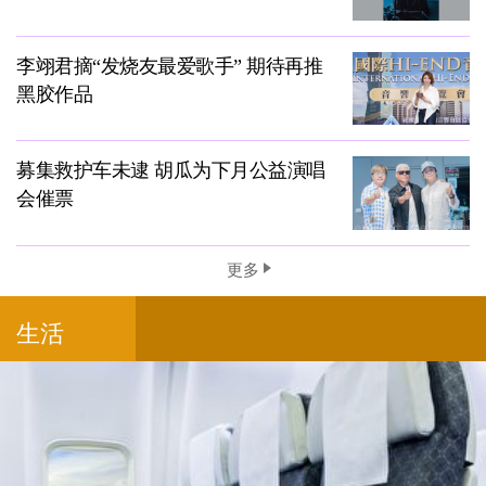
李翊君摘“发烧友最爱歌手” 期待再推
黑胶作品
募集救护车未逮 胡瓜为下月公益演唱
会催票
更多
生活