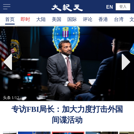
大
EN
登入
首页
即时
大陆
美国
国际
评论
香港
台湾
纪
元
新
闻
网
头条 1/12
专访FBI局长：加大力度打击外国
间谍活动