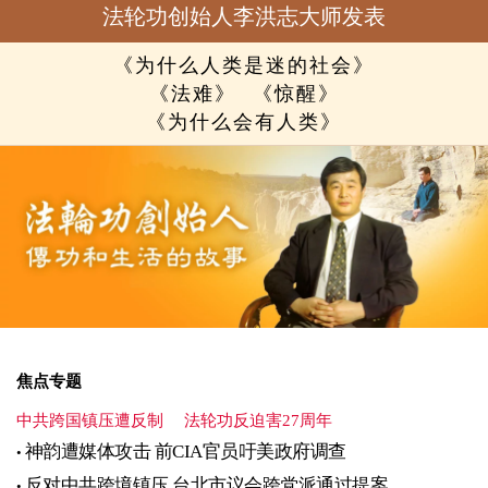
法轮功创始人李洪志大师发表
《为什么人类是迷的社会》
《法难》
《惊醒》
《为什么会有人类》
焦点专题
中共跨国镇压遭反制
法轮功反迫害27周年
神韵遭媒体攻击 前CIA官员吁美政府调查
反对中共跨境镇压 台北市议会跨党派通过提案