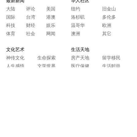
最新新闻
华人社区
大陆
评论
美国
纽约
旧金山
国际
台湾
港澳
洛杉矶
多伦多
科技
财经
娱乐
温哥华
欧洲
体育
社会
网闻
澳洲
其它
文化艺术
生活天地
神传文化
生命探索
房产天地
留学移民
人生感悟
文学世界
医疗保健
生活时尚
史海钩沉
人物春秋
纵横职场
美食天地
教育园地
典故传奇
旅游休闲
艺术长河
本网站图文内容归大纪元所有，
任何单位及个人未经许可，不得擅自转载使用。
Copyright© 2000 - 2026 The Epoch Times Association Inc.
All Rights Reserved.