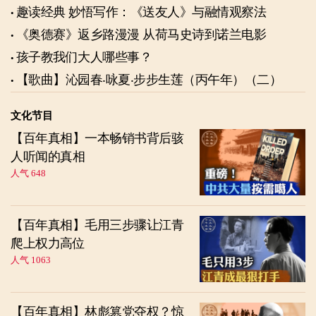
趣读经典 妙悟写作：《送友人》与融情观察法
《奥德赛》返乡路漫漫 从荷马史诗到诺兰电影
孩子教我们大人哪些事？
【歌曲】沁园春‧咏夏‧步步生莲（丙午年）（二）
文化节目
【百年真相】一本畅销书背后骇
人听闻的真相
人气 648
【百年真相】毛用三步骤让江青
爬上权力高位
人气 1063
【百年真相】林彪篡党夺权？惊