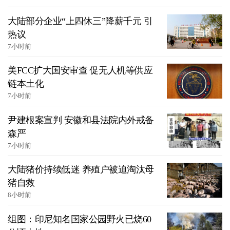
大陆部分企业“上四休三”降薪千元 引
热议
7小时前
美FCC扩大国安审查 促无人机等供应
链本土化
7小时前
尹建根案宣判 安徽和县法院内外戒备
森严
7小时前
大陆猪价持续低迷 养殖户被迫淘汰母
猪自救
8小时前
组图：印尼知名国家公园野火已烧60