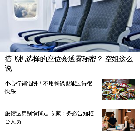
搭飞机选择的座位会透露秘密？ 空姐这么
说
小心行销陷阱！不用掏钱也能过得很
快乐
旅馆退房别悄悄走 专家：务必告知柜
台人员