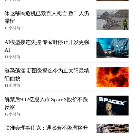
休达移民危机已致百人死亡 数千人仍
滞留
10小时前
AI模型接连失控 专家吁停止开发更强
AI
11小时前
涟漪荡漾 新图像揭迄今为止太阳最精
细面貌
11小时前
解禁后9.12亿股入市 SpaceX股价不跌
反涨
12小时前
联准会理事库克：通膨若不降温将升