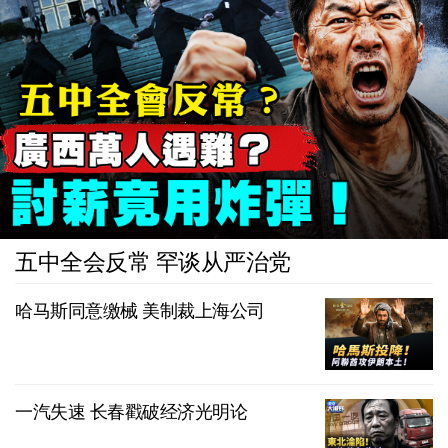
五中全会反常 罕谈从严治党
哈马斯同意缴械 美制裁上海公司
一汽失速 长春戳破经济光明论