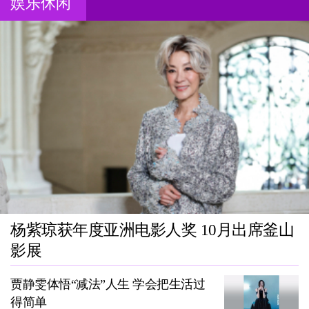
娱乐休闲
杨紫琼获年度亚洲电影人奖 10月出席釜山
影展
贾静雯体悟“减法”人生 学会把生活过
得简单