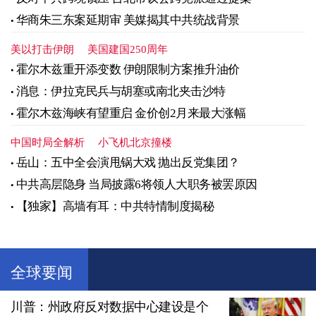
华商朱三东案延期审 美媒揭其中共统战背景
美以打击伊朗
美国建国250周年
霍尔木兹重开添变数 伊朗限制方案推升油价
消息：伊拉克民兵与胡塞或南北夹击沙特
霍尔木兹海峡有望重启 金价创2月来最大涨幅
中国时局全解析
小飞机北京撞楼
岳山：五中全会演甩锅大戏 抛出反党集团？
中共高层隐身 当局披露6将领人大职务被罢原因
【独家】高墙有耳：中共特情制度揭秘
全球要闻
川普：州政府反对数据中心建设是个