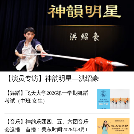
【演员专访】神韵明星—洪绍豪
【舞蹈】飞天大学2026第一学期舞蹈
考试（中班 女生）
【音乐】神韵乐团四、五、六团音乐
会选播｜首播：美东时间2026年8月1