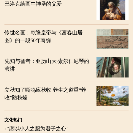
巴洛克绘画中神圣的父爱
传世名画：乾隆皇帝与《富春山居
图》的一段50年奇缘
先知与智者：亚历山大‧索尔仁尼琴的
演讲
立秋知了嘶鸣应秋收 养生之道重“养
收”防秋燥
文化热门
“愿以小人之腹为君子之心”