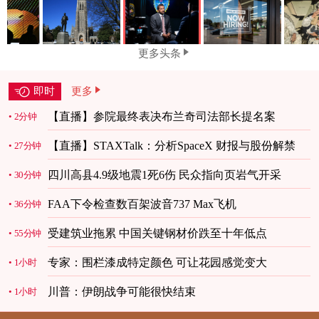
更多头条
即时
更多
【直播】参院最终表决布兰奇司法部长提名案
2分钟
【直播】STAXTalk：分析SpaceX 财报与股份解禁
27分钟
四川高县4.9级地震1死6伤 民众指向页岩气开采
30分钟
FAA下令检查数百架波音737 Max飞机
36分钟
受建筑业拖累 中国关键钢材价跌至十年低点
55分钟
专家：围栏漆成特定颜色 可让花园感觉变大
1小时
川普：伊朗战争可能很快结束
1小时