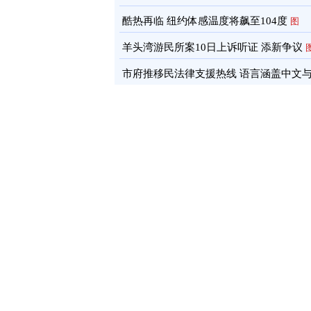
酷热再临 纽约体感温度将飙至104度
图
羊头湾游民所案10日上诉听证 添新争议
市府推移民法律支援热线 语言涵盖中文
南语
图