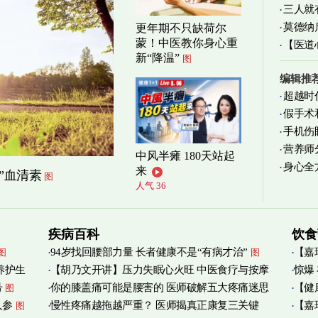
三人就
莫德纳
更年期不只缺荷尔
蒙！中医教你身心重
【医道
新“降温”
图
图
编辑推
超越时
假手术
手机伤
营养师
中风半瘫 180天站起
身心全
实践
图
来
”血清素
图
人气 36
疾病百科
饮食
94岁找回腰部力量 长者健康不是“有病才治”
【嘉
图
图
养护生
【胡乃文开讲】压力失眠心火旺 中医食疗与按摩
惊爆
烟清
号
你的膝盖痛可能是腰害的 医师破解五大疼痛迷思
【健
图
自救
图
人参
慢性疼痛越拖越严重？ 医师揭真正康复三关键
【嘉
图
管伤