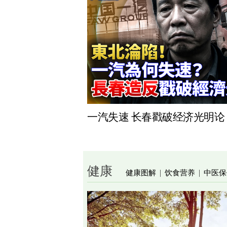
一汽失速 长春戳破经济光明论
健康
健康图解
饮食营养
中医保
|
|