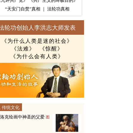
《九评共产党》
《共产主义的终极目的》
“天安门自焚”真相
｜
法轮功真相
法轮功创始人李洪志大师发表
《为什么人类是迷的社会》
《法难》
《惊醒》
《为什么会有人类》
传统文化
巴洛克绘画中神圣的父爱
图