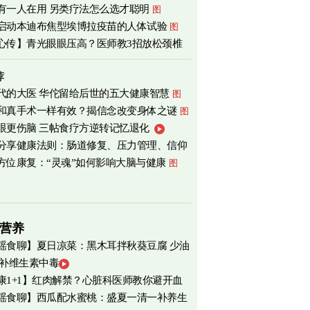
有一人在用 另类疗法怎么选才聪明
图
启动本迪布焦型埃博拉疫苗的人体试验
图
心传】青光眼眼压高？医师教3招放松颈椎
荐
代的大医 华佗留给后世的五大健康智慧
图
和真手术一样有效？揭信念改变身体之谜
图
眼更伤脑 三帖食疗方逆转记忆退化
分享健康法则：肠道修复、压力管理、信仰
方位康复：“灵魂”如何影响大脑与健康
图
营养
瑶食聊】夏日凉菜：黑木耳拌秋葵豆腐 少油
 补维生素中毒
爽养心
图
康1+1】红肉解禁？心脏科医师教你避开血
瑶食聊】西瓜配水蜜桃：盛夏一清一补养生
害