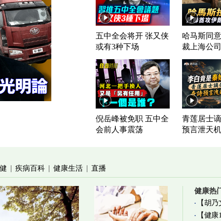
五中全会将开 张又侠
哈马斯同意
或有3种下场
裁上海公
倪岳峰被免职 五中全
青莲居士谪
会前人事震荡
预言泄天
健
疾病百科
健康生活
直播
|
|
|
健康热
【胡乃
【健康
加物真