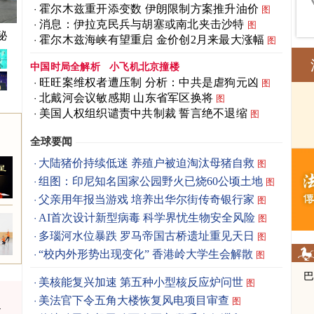
霍尔木兹重开添变数 伊朗限制方案推升油价
图
消息：伊拉克民兵与胡塞或南北夹击沙特
图
秘
霍尔木兹海峡有望重启 金价创2月来最大涨幅
图
中国时局全解析
小飞机北京撞楼
旺旺案维权者遭压制 分析：中共是虐狗元凶
图
北戴河会议敏感期 山东省军区换将
图
美国人权组织谴责中共制裁 誓言绝不退缩
图
全球要闻
大陆猪价持续低迷 养殖户被迫淘汰母猪自救
图
组图：印尼知名国家公园野火已烧60公顷土地
图
父亲用年报当游戏 培养出华尔街传奇银行家
图
AI首次设计新型病毒 科学界忧生物安全风险
图
多瑙河水位暴跌 罗马帝国古桥遗址重见天日
图
“校内外形势出现变化” 香港岭大学生会解散
图
美核能复兴加速 第五种小型核反应炉问世
图
美法官下令五角大楼恢复风电项目审查
图
汰