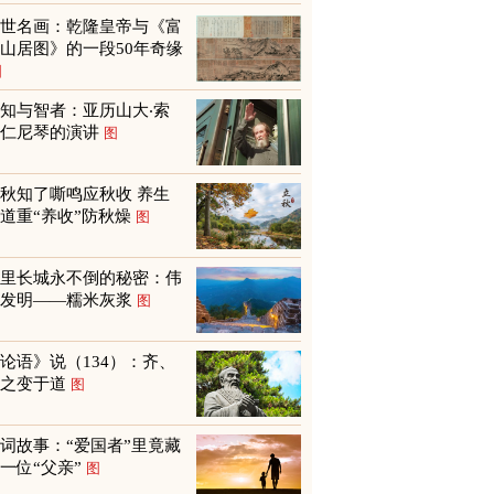
传世名画：乾隆皇帝与《富
山居图》的一段50年奇缘
图
知与智者：亚历山大‧索
尔仁尼琴的演讲
图
秋知了嘶鸣应秋收 养生
道重“养收”防秋燥
图
万里长城永不倒的秘密：伟
大发明——糯米灰浆
图
论语》说（134）：齐、
鲁之变于道
图
词故事：“爱国者”里竟藏
一位“父亲”
图