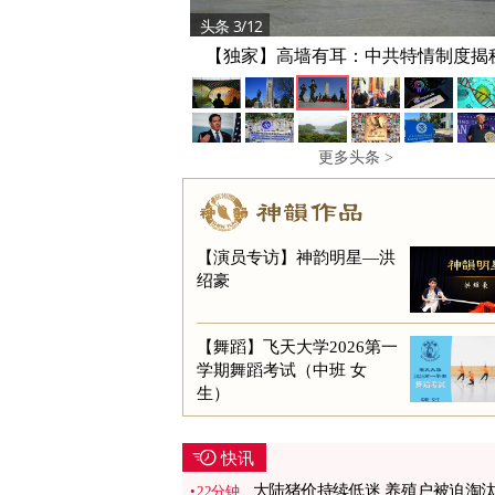
头条 3/12
【独家】高墙有耳：中共特情制度揭
更多头条 >
【演员专访】神韵明星—洪
绍豪
【舞蹈】飞天大学2026第一
学期舞蹈考试（中班 女
生）
快讯
大陆猪价持续低迷 养殖户被迫淘
22分钟