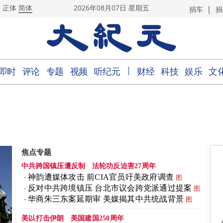
|
正体
简体
2026年08月07日 星期五
捐车
捐
｜
即时
评论
专题
视频
听纪元
财经
科技
娱乐
文
焦点专题
中共跨国镇压遭反制
法轮功反迫害27周年
神韵遭媒体攻击 前CIA官员吁美政府调查
图
反对中共跨境镇压 台北市议会跨党派通过提案
图
华商朱三东案延期审 美媒揭其中共统战背景
图
美以打击伊朗
美国建国250周年