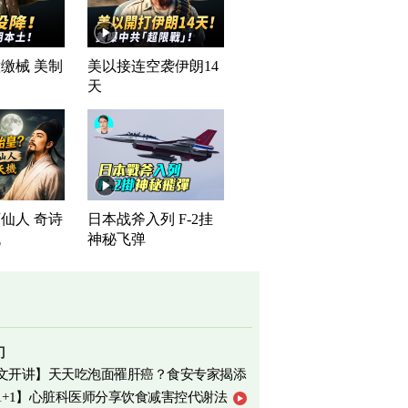
缴械 美制
美以接连空袭伊朗14
司
天
仙人 奇诗
日本战斧入列 F-2挂
机
神秘飞弹
门
文开讲】天天吃泡面罹肝癌？食安专家揭添
1+1】心脏科医师分享饮食减害控代谢法
相