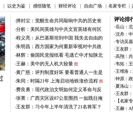
以史为鉴
感悟随笔
财经评论
自由广场
名家专栏
|
|
|
|
|
|
评论排
掸封尘：觉醒生命共同敲响中共的历史丧
钟
岳山：北
图
分析：美民间英雄与中共文宣英雄有何区
沈舟：中
别
图
程义亮：从巴基斯坦到中国 我失去自由的
专访吴嘉
两年
朱明昌：西方国家为何重新审视对中共政
王友群：
策？
图
林辉：偷国民党报纸看 毛逃亡中才知陕北
高翔：共
有刘志丹
图
王赫：美中的无人机大较量
韦拓：王
图
王维洛：
黄广慈：评判制度好坏 要看普通人一生是
过
否安稳
钟原：政
图
朱同：时隔21年 上海启动地铁涨价流程
图
夏洛山：
费良勇：现代政治文明如何定义革命与反
王友群：
革命
图
张菁：广西灾区设87公里围挡 一如既往掩
【名家专
盖真相
图
王友群：习今年上半年清洗了21名将军？
王赫：A
图