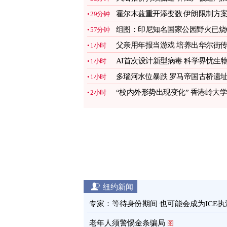
母猪自救
图
霍尔木兹重开添变数 伊朗限制方
29分钟
推升油价
图
组图：印尼知名国家公园野火已烧6
57分钟
公顷土地
图
父亲用年报当游戏 培养出华尔街
1小时
奇银行家
图
AI首次设计新型病毒 科学界忧生
1小时
安全风险
图
多瑙河水位暴跌 罗马帝国古桥遗
1小时
重见天日
图
“校内外形势出现变化” 香港岭大学
2小时
生会解散
图
纽约新闻
专家：等待身份期间 也可能会成为ICE执
目标
图
老年人须警惕金条骗局
图