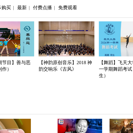
多购买
最新
付费点播
免费观看
|
|
|
期节目】善与恶
【神韵原创音乐】2018 神
【舞蹈】飞天大学
年制作）
韵交响乐《古风》
一学期舞蹈考试
生）