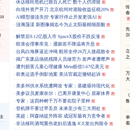
休达移民危机已致百人死亡 数千人仍滞留
图
案
向境外资产开刀 北京杭州对港险收益征税20%
图
春
0
AI模型接连失控 专家吁停止开发更强AI
图
涟漪荡漾 新图像揭迄今为止太阳最精细面貌
图
传
先
物
解禁后9.12亿股入市 SpaceX股价不跌反涨
图
联准会理事库克：通膨若不降温将升息
址
图
立
台风白海豚逼近冲绳 航班全停26万人接疏散令
图
之
揭广东废品场抓残障人员做苦力 发声者遭噤声
图
遭判损害儿童心理健康 Meta赔偿5.67亿美元
图
前奥运选手倒影池案 美法官裁定撤销起诉
图
美多州供水系统遭网攻 专家：基建亟待现代化
图
美参议员麦康奈尔：已离开康复中心 居家休养
图
《
专家：这四种树千万不要在院子里种
图
登机牌不要过早丢弃 未来至少有三大用处
图
英超：阿森纳提升阵容 成冠军最有力竞争者
图
法
单
着
非法移民酒驾重伤老妇后逃逸 ICE发出拘留令
图