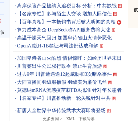
离岸保险产品被纳入追税目标 分析：中共缺钱
图
【名家专栏】多与陌生人交谈 增加人际信任
图
图
【百年真相】一本畅销书背后骇人听闻的真相
算力成本高企 DeepSeek称API服务费将大涨
图
与闽
高温干燥天气回归 加国卑诗省山火情势恶化
OpenAI就H-1B签证与司法部达成和解
图
加国卑诗省山火酷烈 情侣惊呼：如经历世界末日
图
川普签出生公民权行政令 禁止生育旅游
图
过去9年 川普遭遇逾12起威胁和3次暗杀事件
图
大陆直播间羽绒服掺假 羽绒实为廉价飞丝
图
莫德纳mRNA流感疫苗获FDA批准 针对年长患者
图
【名家专栏】川普推动新一轮关税针对中共
图
新唐人全世界中华传统武术大赛即将登场
图
更多要闻 >
XML
下载阅读