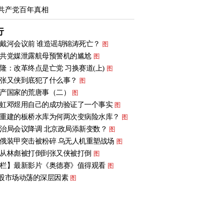
共产党百年真相
行
戴河会议前 谁造谣胡锦涛死亡？
图
共党媒泄露航母预警机的尴尬
图
隆：改革终点是亡党 习换赛道(上)
图
张又侠到底犯了什么事？
图
产国家的荒唐事（二）
图
虹邓煜用自己的成功验证了一个事实
图
重建的板桥水库为何两次变病险水库？
图
治局会议降调 北京政局添新变数？
图
俄装甲突击被粉碎 乌无人机重塑战场
图
从林彪被打倒到张又侠被打倒
图
栏】最新影片《奥德赛》值得观看
图
股市场动荡的深层因素
图