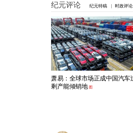
纪元评论
纪元特稿
时政评论
|
萧易：全球市场正成中国汽车
剩产能倾销地
图