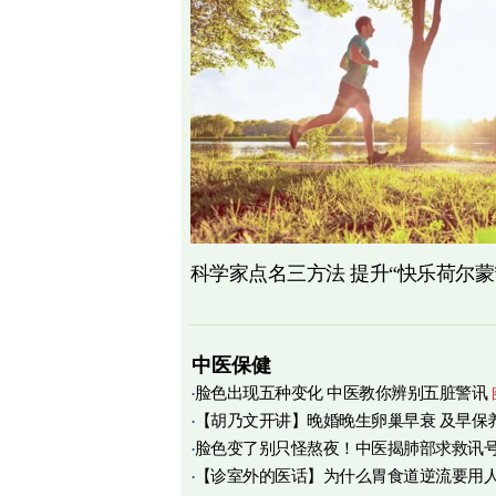
科学家点名三方法 提升“快乐荷尔蒙
中医保健
脸色出现五种变化 中医教你辨别五脏警讯
【胡乃文开讲】晚婚晚生卵巢早衰 及早保
脸色变了别只怪熬夜！中医揭肺部求救讯
育
【诊室外的医话】为什么胃食道逆流要用