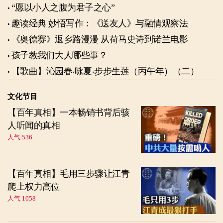
“愿以小人之腹为君子之心”
趣读经典 妙悟写作：《送友人》与融情观察法
《奥德赛》返乡路漫漫 从荷马史诗到诺兰电影
孩子教我们大人哪些事？
【歌曲】沁园春‧咏夏‧步步生莲（丙午年）（二）
文化节目
【百年真相】一本畅销书背后骇
人听闻的真相
人气 536
【百年真相】毛用三步骤让江青
爬上权力高位
人气 1058