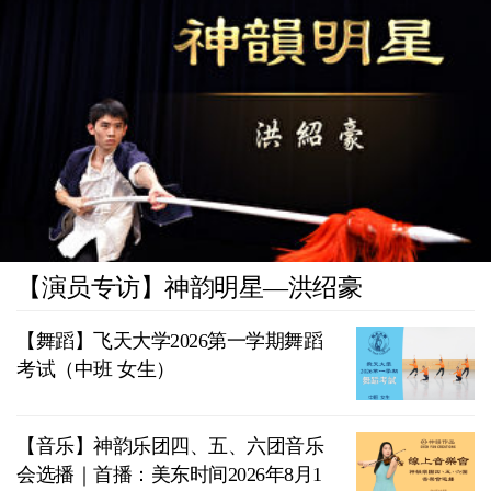
【演员专访】神韵明星—洪绍豪
【舞蹈】飞天大学2026第一学期舞蹈
考试（中班 女生）
【音乐】神韵乐团四、五、六团音乐
会选播｜首播：美东时间2026年8月1