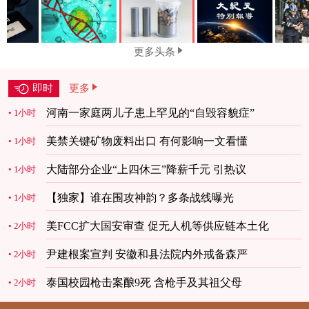
更多头条
即时
更多
河南一家庭两儿子患上罕见的“自毁容貌症”
1小时
美禁关键矿物废料出口 有何影响一文看懂
1小时
大陆部分企业“上四休三”降薪千元 引热议
1小时
【独家】谁在围攻神韵？多条战线曝光
1小时
美FCC扩大国安审查 促无人机等供应链本土化
2小时
尹建根案宣判 安徽和县法院内外戒备森严
2小时
泰国校园枪击案酿9死 含枪手及其祖父母
2小时