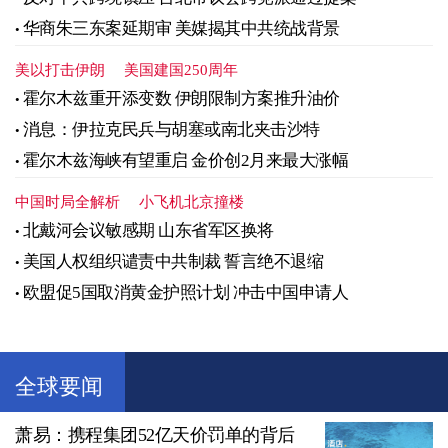
华商朱三东案延期审 美媒揭其中共统战背景
美以打击伊朗
美国建国250周年
霍尔木兹重开添变数 伊朗限制方案推升油价
消息：伊拉克民兵与胡塞或南北夹击沙特
霍尔木兹海峡有望重启 金价创2月来最大涨幅
中国时局全解析
小飞机北京撞楼
北戴河会议敏感期 山东省军区换将
美国人权组织谴责中共制裁 誓言绝不退缩
欧盟促5国取消黄金护照计划 冲击中国申请人
全球要闻
萧易：携程集团52亿天价罚单的背后