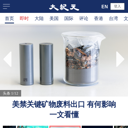
大
EN
登入
首页
即时
大陆
美国
国际
评论
香港
台湾
纪
元
新
闻
网
头条 1/12
美禁关键矿物废料出口 有何影响
一文看懂