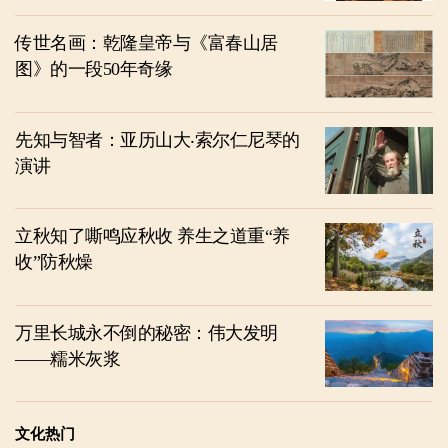
传世名画：乾隆皇帝与《富春山居
图》的一段50年奇缘
先知与智者：亚历山大‧索尔仁尼琴的
演讲
立秋知了嘶鸣应秋收 养生之道重“养
收”防秋燥
万里长城永不倒的秘密：伟大发明
——糯米灰浆
文化热门