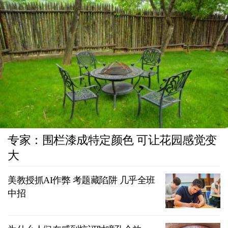
专家：围栏漆成特定颜色 可让花园感觉变
大
美教授抓AI作弊 考题藏陷阱 几乎全班
中招