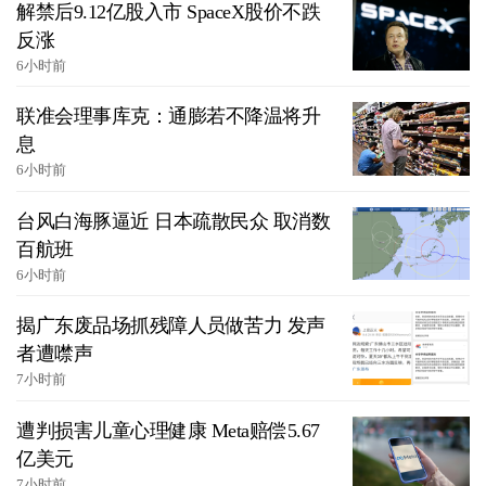
解禁后9.12亿股入市 SpaceX股价不跌
反涨
6小时前
联准会理事库克：通膨若不降温将升
息
6小时前
台风白海豚逼近 日本疏散民众 取消数
百航班
6小时前
揭广东废品场抓残障人员做苦力 发声
者遭噤声
7小时前
遭判损害儿童心理健康 Meta赔偿5.67
亿美元
7小时前