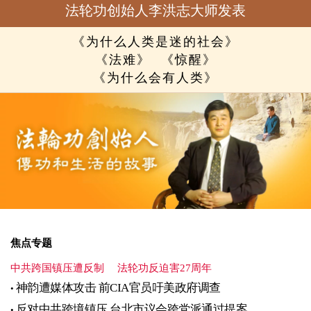
法轮功创始人李洪志大师发表
《为什么人类是迷的社会》
《法难》
《惊醒》
《为什么会有人类》
焦点专题
中共跨国镇压遭反制
法轮功反迫害27周年
神韵遭媒体攻击 前CIA官员吁美政府调查
反对中共跨境镇压 台北市议会跨党派通过提案