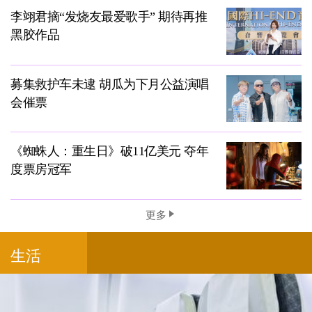
李翊君摘“发烧友最爱歌手” 期待再推
黑胶作品
募集救护车未逮 胡瓜为下月公益演唱
会催票
《蜘蛛人：重生日》破11亿美元 夺年
度票房冠军
更多
生活