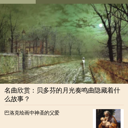
名曲欣赏：贝多芬的月光奏鸣曲隐藏着什
么故事？
巴洛克绘画中神圣的父爱