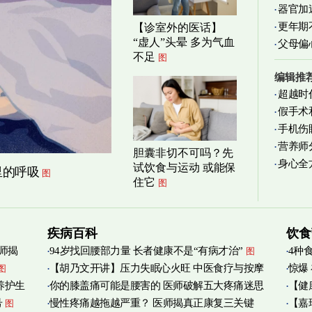
器官加
清爽养
更年期
【诊室外的医话】
“虚人”头晕 多为气血
父母偏
不足
图
编辑推
超越时
假手术
手机伤
营养师
胆囊非切不可吗？先
身心全
实践
图
试饮食与运动 或能保
里的呼吸
图
住它
图
疾病百科
饮食
师揭
94岁找回腰部力量 长者健康不是“有病才治”
4种
图
【胡乃文开讲】压力失眠心火旺 中医食疗与按摩
惊爆
图
养护生
你的膝盖痛可能是腰害的 医师破解五大疼痛迷思
【健
自救
图
号
慢性疼痛越拖越严重？ 医师揭真正康复三关键
【嘉
图
管伤