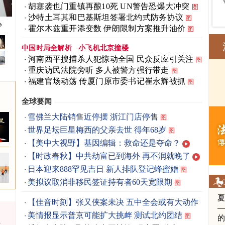
胡塞袭也门重镇再酿10死 UN警告恐爆大冲突
图
沙特土耳其和巴基斯坦签署北约式防务协议
图
少
霍尔木兹重开添变数 伊朗限制方案推升油价
图
中国时局全解析
小飞机北京撞楼
河南西平搜捕杀人犯惊动全国 民众反应引关注
图
重庆访民法院旁听 多人被警方强行带走
图
福建官场动荡 传厦门原市委书记崔永辉被抓
图
全球要闻
雪佛兰大陆销售近停摆 浙江门店停售
图
世界足坛巨星梅西的父亲去世 得年68岁
图
【美中大视野】基因编辑：救命还是夺命？
【时政春秋】中共劫富已到海外 再不润就晚了
日本迎来888罕见吉日 新人排队登记蜂蜜婚
图
美拟议取消非移民签证持有者60天宽限期
图
【佳音时刻】张又侠案未决 五中全会或有大动作
美情报显示普京可能扩大挑衅 测试北约团结
图
停