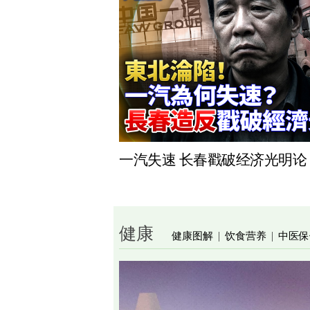
一汽失速 长春戳破经济光明论
健康
健康图解
饮食营养
中医保
|
|