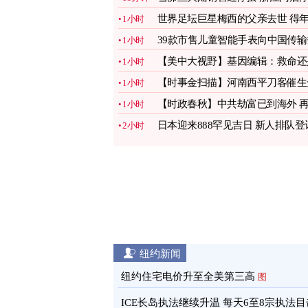
售
图
世界足坛巨星梅西的父亲去世 得
1小时
68岁
图
39款市售儿童智能手表向中国传输
1小时
据
图
【美中大视野】基因编辑：救命还
1小时
夺命？
【时事金扫描】河南西平刀客催生
1小时
民抗共
【时政春秋】中共劫富已到海外 
1小时
不润就晚了
日本迎来888罕见吉日 新人排队登
2小时
蜂蜜婚
图
纽约新闻
纽约住宅电价升至全美第三高
图
ICE长岛执法继续升温 每天6至8宗执法目