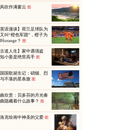
山风吹作满窗云
图
【英语漫谈】荷兰足球队为
又叫“橙色军团”，橙子为
叫orange？
图
【古道人生】家中遇强盗
才知小妾是绝世高手
图
美国国歌诞生记：硝烟、烈
火与不落的星条旗
图
名曲欣赏：贝多芬的月光奏
鸣曲隐藏着什么故事？
图
巴洛克绘画中神圣的父爱
图