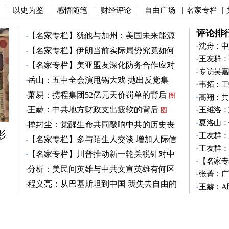
以史为鉴
感悟随笔
财经评论
自由广场
名家专栏
|
|
|
|
|
|
评论排
【名家专栏】犹他与加州：美国未来能源
之争
沈舟：中
图
【名家专栏】伊朗当前实际局势究竟如何
王友群：
图
【名家专栏】美亚盟友深化防务合作应对
专访吴嘉
中共
图
岳山：五中全会演甩锅大戏 抛出反党集
韦拓：王
团？
萧易：携程集团52亿元天价罚单的背后
图
高翔：共
王赫：中共地方财政支出疲软的背后
王维洛：
图
夏洛山：
掸封尘：觉醒生命共同敲响中共的历史丧
影
钟
王友群：
图
【名家专栏】多与陌生人交谈 增加人际信
王友群：
任
图
【名家专栏】川普推动新一轮关税针对中
【名家专
共
图
分析：美民间英雄与中共文宣英雄有何区
张菁：广
别
图
程义亮：从巴基斯坦到中国 我失去自由的
王赫：A
两年