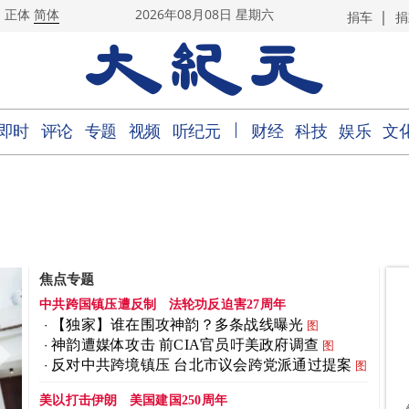
|
正体
简体
2026年08月08日 星期六
捐车
捐
｜
即时
评论
专题
视频
听纪元
财经
科技
娱乐
文
焦点专题
中共跨国镇压遭反制
法轮功反迫害27周年
【独家】谁在围攻神韵？多条战线曝光
图
神韵遭媒体攻击 前CIA官员吁美政府调查
图
反对中共跨境镇压 台北市议会跨党派通过提案
图
美以打击伊朗
美国建国250周年