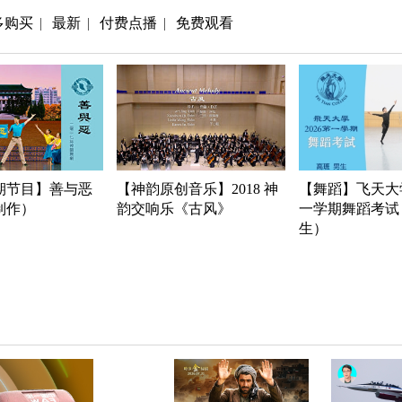
多购买
最新
付费点播
免费观看
|
|
|
期节目】善与恶
【神韵原创音乐】2018 神
【舞蹈】飞天大学
年制作）
韵交响乐《古风》
一学期舞蹈考试
生）