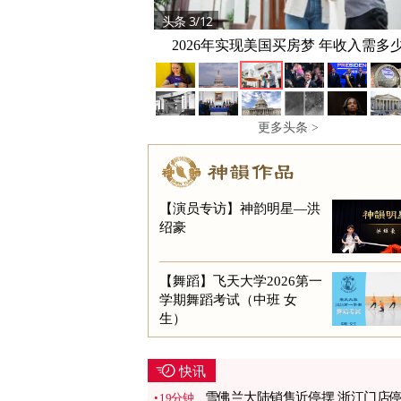
头条 3/12
2026年实现美国买房梦 年收入需多
更多头条 >
【演员专访】神韵明星—洪
绍豪
【舞蹈】飞天大学2026第一
学期舞蹈考试（中班 女
生）
快讯
雪佛兰大陆销售近停摆 浙江门店
19分钟