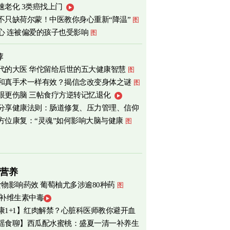
速老化 3类癌找上门
心
图
不只缺荷尔蒙！中医教你身心重新“降温”
图
心 连被偏爱的孩子也受影响
图
荐
代的大医 华佗留给后世的五大健康智慧
图
和真手术一样有效？揭信念改变身体之谜
图
眼更伤脑 三帖食疗方逆转记忆退化
分享健康法则：肠道修复、压力管理、信仰
方位康复：“灵魂”如何影响大脑与健康
图
营养
食物影响药效 葡萄柚尤多涉逾80种药
图
 补维生素中毒
康1+1】红肉解禁？心脏科医师教你避开血
瑶食聊】西瓜配水蜜桃：盛夏一清一补养生
害