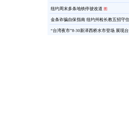
通报
图
纽约周末多条地铁停驶改道
图
金条诈骗自保指南 纽约州检长教五招守
蓄
图
“台湾夜市”8‧30新泽西桥水市登场 展现
文化软实力
图