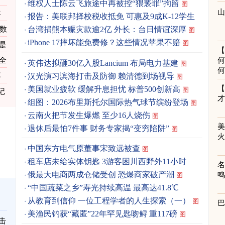
维权人士陈云飞旅途中再被控“猥亵罪”拘留
图
年
报告：美联邦择校税收抵免 可惠及9成K-12学生
图
数
台湾捐熊本赈灾款逾2亿 外长：台日情谊深厚
图
iPhone 17摔坏能免费修？这些情况苹果不赔
图
是
全
何
英伟达拟砸30亿入股Lancium 布局电力基建
图
何
汉光演习滨海打击及防御 赖清德到场视导
再
图
美国就业疲软 缓解升息担忧 标普500创新高
图
记
组图：2026布里斯托尔国际热气球节缤纷登场
图
云南火把节发生爆燃 至少16人烧伤
图
退休后最怕7件事 财务专家揭“变穷陷阱”
图
中国东方电气原董事宋致远被查
图
租车店未给实体钥匙 3游客困川西野外11小时
俄最大电商两成仓储受创 恐爆商家破产潮
图
“中国蔬菜之乡”寿光持续高温 最高达41.8℃
从教育到信仰 一位工程学者的人生探索（一）
图
美渔民钓获“藏匿”22年罕见匙吻鲟 重117磅
图
击