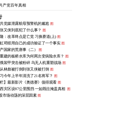
共产党百年真相
行
共党媒泄露航母预警机的尴尬
图
张又侠到底犯了什么事？
图
隆：改革终点是亡党 习换赛道(上)
图
虹邓煜用自己的成功验证了一个事实
图
产国家的荒唐事（二）
图
重建的板桥水库为何两次变病险水库？
图
俄装甲突击被粉碎 乌无人机重塑战场
图
从林彪被打倒到张又侠被打倒
图
习今年上半年清洗了21名将军？
图
栏】最新影片《奥德赛》值得观看
图
西灾区设87公里围挡 一如既往掩盖真相
图
股市场动荡的深层因素
图