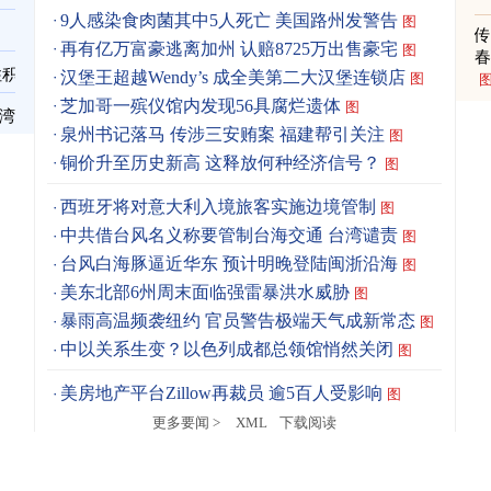
9人感染食肉菌其中5人死亡 美国路州发警告
图
再有亿万富豪逃离加州 认赔8725万出售豪宅
图
春
住积
汉堡王超越Wendy’s 成全美第二大汉堡连锁店
图
芝加哥一殡仪馆内发现56具腐烂遗体
图
台湾
泉州书记落马 传涉三安贿案 福建帮引关注
图
铜价升至历史新高 这释放何种经济信号？
图
西班牙将对意大利入境旅客实施边境管制
图
中共借台风名义称要管制台海交通 台湾谴责
图
台风白海豚逼近华东 预计明晚登陆闽浙沿海
图
美东北部6州周末面临强雷暴洪水威胁
图
暴雨高温频袭纽约 官员警告极端天气成新常态
图
中以关系生变？以色列成都总领馆悄然关闭
图
美房地产平台Zillow再裁员 逾5百人受影响
图
更多要闻 >
XML
下载阅读