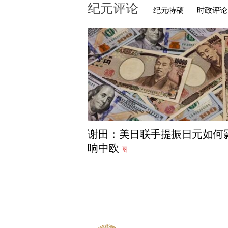
纪元评论
纪元特稿
时政评论
|
谢田：美日联手提振日元如何
响中欧
图