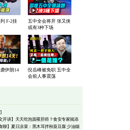
 F-2挂
五中全会将开 张又侠
或有3种下场
袭伊朗14
倪岳峰被免职 五中全
会前人事震荡
门
文开讲】天天吃泡面罹肝癌？食安专家揭添
食聊】夏日凉菜：黑木耳拌秋葵豆腐 少油烟
相