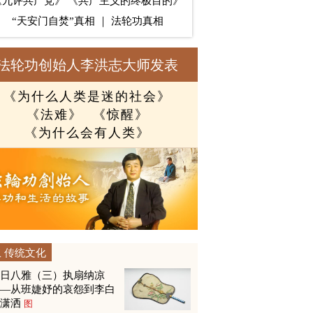
《九评共产党》
《共产主义的终极目的》
“天安门自焚”真相
｜
法轮功真相
法轮功创始人李洪志大师发表
《为什么人类是迷的社会》
《法难》
《惊醒》
《为什么会有人类》
传统文化
夏日八雅（三）执扇纳凉
——从班婕妤的哀怨到李白
的潇洒
图