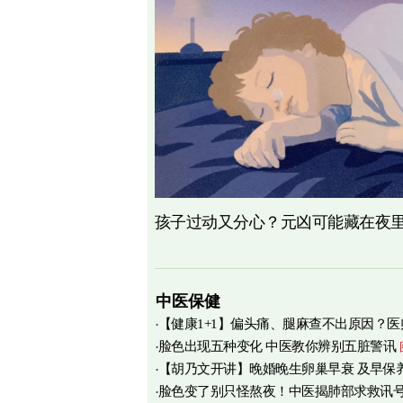
孩子过动又分心？元凶可能藏在夜
中医保健
【健康1+1】偏头痛、腿麻查不出原因？医
脸色出现五种变化 中医教你辨别五脏警讯
痛源竟在肌筋膜
图
【胡乃文开讲】晚婚晚生卵巢早衰 及早保
脸色变了别只怪熬夜！中医揭肺部求救讯
育