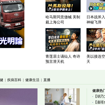
哈马斯同意缴械 美制
日本战斧入列
裁上海公司
神秘飞弹
青莲居士谪仙人 奇诗
美以接连空
预言泄天机
天
健
疾病百科
健康生活
直播
|
|
|
健康热
【胡乃
【嘉瑶
加物真