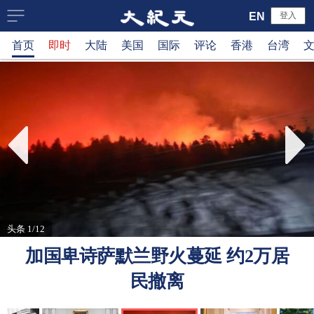
大
EN
登入
首页
即时
大陆
美国
国际
评论
香港
台湾
纪
元
新
闻
网
头条 1/12
加国卑诗萨默兰野火蔓延 约2万居
民撤离