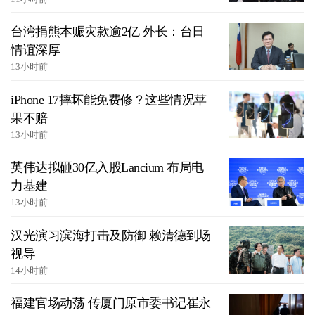
台湾捐熊本赈灾款逾2亿 外长：台日
情谊深厚
13小时前
iPhone 17摔坏能免费修？这些情况苹
果不赔
13小时前
英伟达拟砸30亿入股Lancium 布局电
力基建
13小时前
汉光演习滨海打击及防御 赖清德到场
视导
14小时前
福建官场动荡 传厦门原市委书记崔永