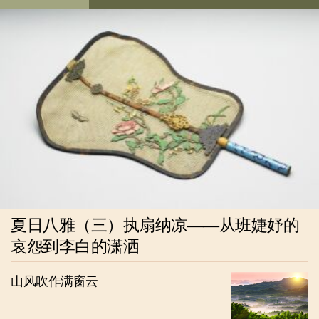
夏日八雅（三）执扇纳凉——从班婕妤的
哀怨到李白的潇洒
山风吹作满窗云