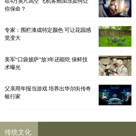
在4万英尺高空 飞机客舱加压如何让
你保命？
专家：围栏漆成特定颜色 可让花园感
觉变大
美军“口袋披萨”放3年还能吃 保鲜技
术曝光
父亲用年报当游戏 培养出华尔街传奇
银行家
传统文化