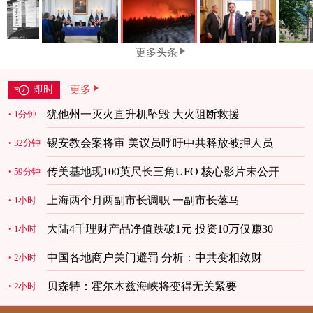
更多头条
即时
更多
犹他州一灭火直升机坠毁 大火阻断救援
1分钟
锡安教会案将审 美议员呼吁中共释放被押人员
32分钟
传美基地现100英尺长三角UFO 核心影片未公开
59分钟
上海两个月两副市长调职 一副市长落马
1小时
大陆4千理财产品净值跌破1元 投资10万仅赚30
1小时
中国各地商户关门避罚 分析：中共变相敛财
2小时
贝森特：霍尔木兹海峡将变得无关紧要
2小时