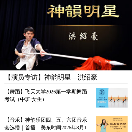
【演员专访】神韵明星—洪绍豪
【舞蹈】飞天大学2026第一学期舞蹈
考试（中班 女生）
【音乐】神韵乐团四、五、六团音乐
会选播｜首播：美东时间2026年8月1