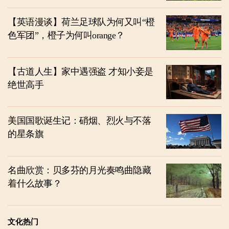
【英语漫谈】荷兰足球队为何又叫“橙
色军团”，橙子为何叫orange？
【古道人生】家中遇强盗 才知小妾是
绝世高手
美国国歌诞生记：硝烟、烈火与不落
的星条旗
名曲欣赏：贝多芬的月光奏鸣曲隐藏
着什么故事？
文化热门