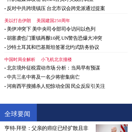
反对中共跨境镇压 台北市议会跨党派通过提案
美以打击伊朗
美国建国250周年
美伊冲突下 美中央司令部司令访问以色列
胡塞袭也门重镇再酿10死 UN警告恐爆大冲突
沙特土耳其和巴基斯坦签署北约式防务协议
中国时局全解析
小飞机北京撞楼
北京境外征税震动市场 分析：当局早有预谋
中共三名中将及一名少将密集病亡
河南西平搜捕杀人犯惊动全国 民众反应引关注
全球要闻
亨特‧拜登：父亲的癌症已经扩散且非