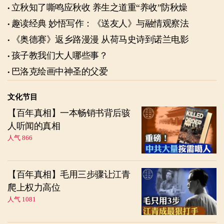
立秋知了嘶鸣应秋收 养生之道重“养收”防秋燥
趣读经典 妙悟写作：《送友人》与融情观察法
《奥德赛》返乡路漫漫 从荷马史诗到诺兰电影
孩子教我们大人哪些事？
巴洛克绘画中神圣的父爱
文化节目
【百年真相】一本畅销书背后骇
人听闻的真相
人气 866
【百年真相】毛用三步骤让江青
爬上权力高位
人气 1081