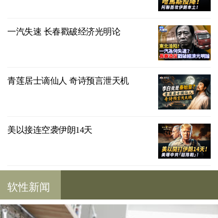
一汽失速 长春戳破经济光明论
青莲居士谪仙人 奇诗预言泄天机
美以接连空袭伊朗14天
软性新闻