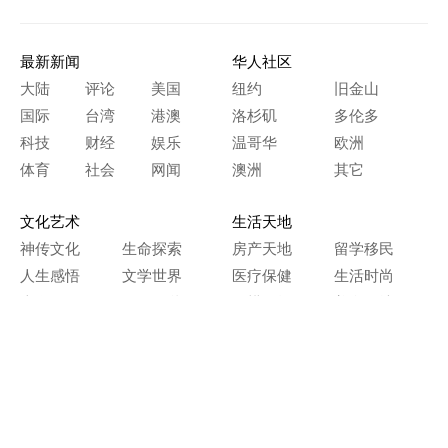
最新新闻
华人社区
大陆
评论
美国
纽约
旧金山
国际
台湾
港澳
洛杉矶
多伦多
科技
财经
娱乐
温哥华
欧洲
体育
社会
网闻
澳洲
其它
文化艺术
生活天地
神传文化
生命探索
房产天地
留学移民
人生感悟
文学世界
医疗保健
生活时尚
史海钩沉
人物春秋
纵横职场
美食天地
教育园地
典故传奇
旅游休闲
艺术长河
本网站图文内容归大纪元所有，