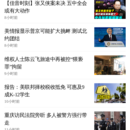
【佳音时刻】张又侠案未决 五中全会
或有大动作
8小时前
美情报显示普京可能扩大挑衅 测试北
约团结
8小时前
维权人士陈云飞旅途中再被控“猥亵
罪”拘留
9小时前
报告：美联邦择校税收抵免 可惠及9
成K-12学生
10小时前
重庆访民法院旁听 多人被警方强行带
走
11小时前