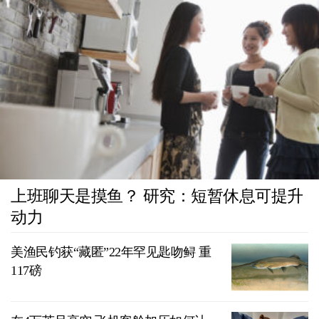
上班聊天是摸鱼？ 研究：短暂休息可提升
动力
美渔民钓获“藏匿”22年罕见匙吻鲟 重
117磅