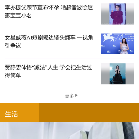
李亦捷父亲节宣布怀孕 晒超音波照透
露宝宝小名
女星戚薇AI短剧擦边镜头翻车 一视角
引争议
贾静雯体悟“减法”人生 学会把生活过
得简单
更多
生活