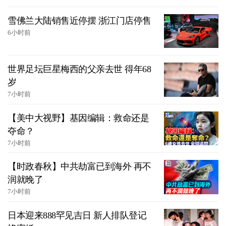
雪佛兰大陆销售近停摆 浙江门店停售
6小时前
世界足坛巨星梅西的父亲去世 得年68
岁
7小时前
【美中大视野】基因编辑：救命还是
夺命？
7小时前
【时政春秋】中共劫富已到海外 再不
润就晚了
7小时前
日本迎来888罕见吉日 新人排队登记