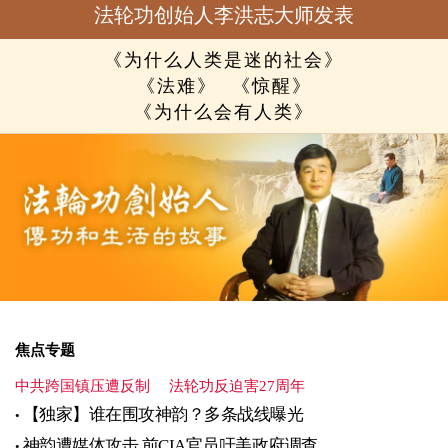
法轮功创始人李洪志大师发表
《为什么人类是迷的社会》
《法难》
《惊醒》
《为什么会有人类》
焦点专题
中共跨国镇压遭反制
法轮功反迫害27周年
【独家】谁在围攻神韵？多条战线曝光
神韵遭媒体攻击 前CIA官员吁美政府调查