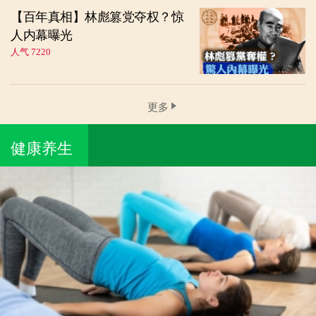
【百年真相】林彪篡党夺权？惊
人内幕曝光
人气 7220
更多
健康养生