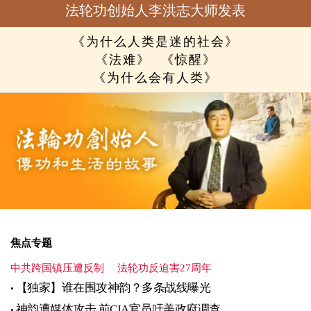
法轮功创始人李洪志大师发表
《为什么人类是迷的社会》
《法难》
《惊醒》
《为什么会有人类》
焦点专题
中共跨国镇压遭反制
法轮功反迫害27周年
【独家】谁在围攻神韵？多条战线曝光
神韵遭媒体攻击 前CIA官员吁美政府调查