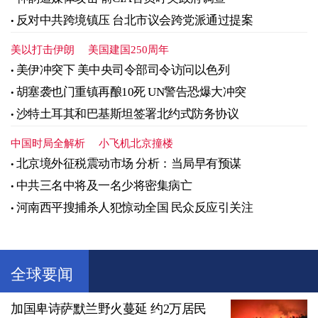
反对中共跨境镇压 台北市议会跨党派通过提案
美以打击伊朗
美国建国250周年
美伊冲突下 美中央司令部司令访问以色列
胡塞袭也门重镇再酿10死 UN警告恐爆大冲突
沙特土耳其和巴基斯坦签署北约式防务协议
中国时局全解析
小飞机北京撞楼
北京境外征税震动市场 分析：当局早有预谋
中共三名中将及一名少将密集病亡
河南西平搜捕杀人犯惊动全国 民众反应引关注
全球要闻
加国卑诗萨默兰野火蔓延 约2万居民