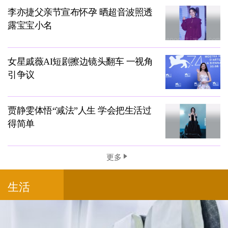
李亦捷父亲节宣布怀孕 晒超音波照透
露宝宝小名
女星戚薇AI短剧擦边镜头翻车 一视角
引争议
贾静雯体悟“减法”人生 学会把生活过
得简单
更多
生活