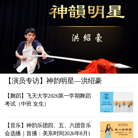
【演员专访】神韵明星—洪绍豪
【舞蹈】飞天大学2026第一学期舞蹈
考试（中班 女生）
【音乐】神韵乐团四、五、六团音乐
会选播｜首播：美东时间2026年8月1