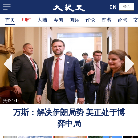
大
EN
登入
首页
即时
大陆
美国
国际
评论
香港
台湾
纪
元
新
闻
网
头条 1/12
万斯：解决伊朗局势 美正处于博
弈中局