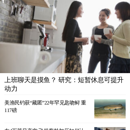
上班聊天是摸鱼？ 研究：短暂休息可提升
动力
美渔民钓获“藏匿”22年罕见匙吻鲟 重
117磅