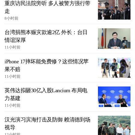
重庆访民法院旁听 多人被警方强行带
走
8小时前
台湾捐熊本赈灾款逾2亿 外长：台日
情谊深厚
11小时前
iPhone 17摔坏能免费修？这些情况苹
果不赔
11小时前
英伟达拟砸30亿入股Lancium 布局电
力基建
11小时前
汉光演习滨海打击及防御 赖清德到场
视导
12小时前