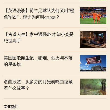
【英语漫谈】荷兰足球队为何又叫“橙
色军团”，橙子为何叫orange？
【古道人生】家中遇强盗 才知小妾是
绝世高手
美国国歌诞生记：硝烟、烈火与不落
的星条旗
名曲欣赏：贝多芬的月光奏鸣曲隐藏
着什么故事？
文化热门