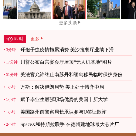
更多头条
即时
更多
环孢子虫疫情拖累消费 美沙拉餐厅业绩下滑
3分钟
川普公布白宫宴会厅屋顶“无人机基地”图片
17分钟
美法官允许终止南苏丹和缅甸移民临时保护身份
51分钟
万斯：解决伊朗局势 美正处于博弈中局
1小时
赋予毕业生最强职场优势的美国十所大学
1小时
美国路州前警察局长承认参与U签证欺诈
1小时
SpaceX和特斯拉联手 在德州建地球最大芯片厂
2小时