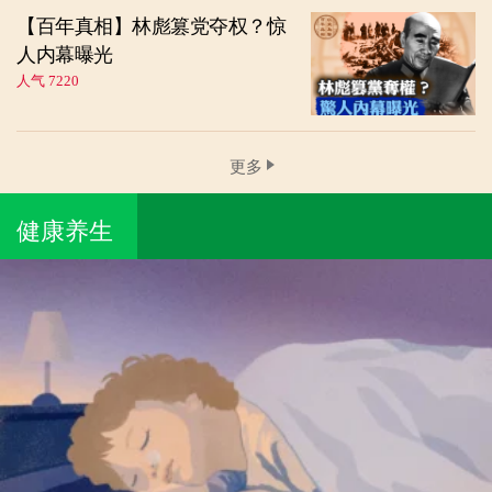
【百年真相】林彪篡党夺权？惊
人内幕曝光
人气 7220
更多
健康养生