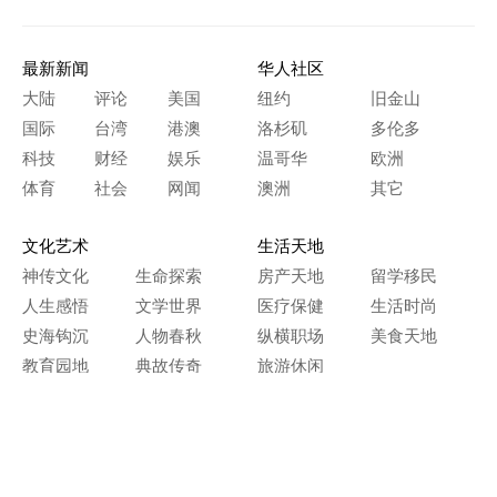
最新新闻
华人社区
大陆
评论
美国
纽约
旧金山
国际
台湾
港澳
洛杉矶
多伦多
科技
财经
娱乐
温哥华
欧洲
体育
社会
网闻
澳洲
其它
文化艺术
生活天地
神传文化
生命探索
房产天地
留学移民
人生感悟
文学世界
医疗保健
生活时尚
史海钩沉
人物春秋
纵横职场
美食天地
教育园地
典故传奇
旅游休闲
艺术长河
本网站图文内容归大纪元所有，