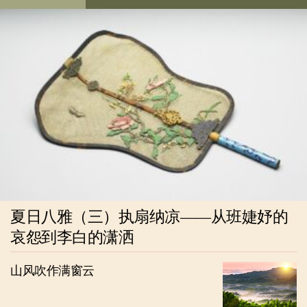
夏日八雅（三）执扇纳凉——从班婕妤的
哀怨到李白的潇洒
山风吹作满窗云