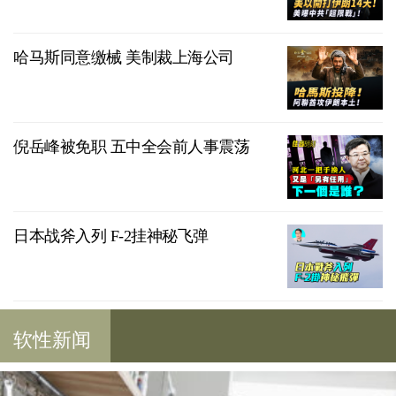
哈马斯同意缴械 美制裁上海公司
倪岳峰被免职 五中全会前人事震荡
日本战斧入列 F-2挂神秘飞弹
软性新闻