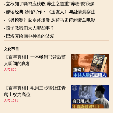
立秋知了嘶鸣应秋收 养生之道重“养收”防秋燥
趣读经典 妙悟写作：《送友人》与融情观察法
《奥德赛》返乡路漫漫 从荷马史诗到诺兰电影
孩子教我们大人哪些事？
巴洛克绘画中神圣的父爱
文化节目
【百年真相】一本畅销书背后骇
人听闻的真相
人气 866
【百年真相】毛用三步骤让江青
爬上权力高位
人气 1081