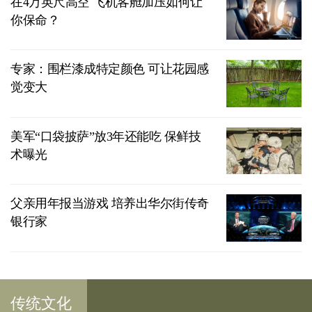
在4万英尺高空 飞机客舱加压如何让
你保命？
专家：围栏漆成特定颜色 可让花园感
觉变大
美军“口袋披萨”放3年还能吃 保鲜技
术曝光
父亲用年报当游戏 培养出华尔街传奇
银行家
传统文化