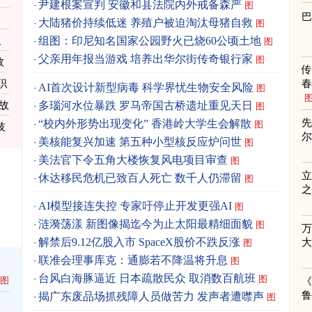
尹建根案宣判 安徽和县法院内外戒备森严
图
大陆猪价持续低迷 养殖户被迫淘汰母猪自救
图
反
组图：印尼知名国家公园野火已烧60公顷土地
图
父亲用年报当游戏 培养出华尔街传奇银行家
图
数
职
春
AI首次设计新型病毒 科学界忧生物安全风险
图
多瑙河水位暴跌 罗马帝国古桥遗址重见天日
故
图
先
“校内外形势出现变化” 香港岭大学生会解散
图
技
美核能复兴加速 第五种小型核反应炉问世
图
美法官下令五角大楼恢复风电项目审查
图
立
休达移民危机已致百人死亡 数千人仍滞留
图
之
AI模型接连失控 专家吁停止开发更强AI
图
涟漪荡漾 新图像揭迄今为止太阳最精细面貌
图
解禁后9.12亿股入市 SpaceX股价不跌反涨
图
联准会理事库克：通膨若不降温将升息
图
台风白海豚逼近 日本疏散民众 取消数百航班
图
图
《
揭广东废品场抓残障人员做苦力 发声者遭噤声
图