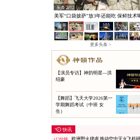
头条 2/12
头条 3/12
美军“口袋披萨”放3年还能吃 保鲜技术
美禁关键矿物废料出口 有何影响一文
更多头条 >
【演员专访】神韵明星—洪
绍豪
【舞蹈】飞天大学2026第一
学期舞蹈考试（中班 女
生）
快讯
欧洲野火肆虐 推动空中灭火飞机
13分钟