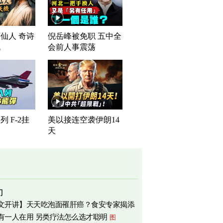
仙人 奇诗
倪岳峰被免职 五中全
机
会前人事震荡
 F-2挂
美以接连空袭伊朗14
天
门
文开讲】天天吃泡面罹肝癌？食安专家揭添
有一人在用 另类疗法怎么选才聪明
图
相