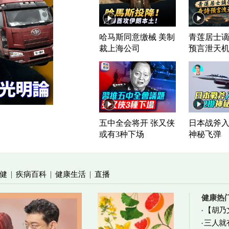
哈马斯同意缴械 美制
青莲居士谪
裁上海公司
预言泄天
五中全会将开 张又侠
日本战斧入列
或有3种下场
神秘飞弹
健
疾病百科
健康生活
直播
|
|
|
健康热
【胡乃
三人就
加物真