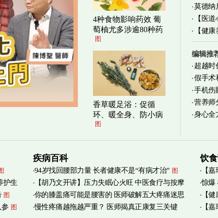
莫德纳
【医道
4种食物影响药效 葡
萄柚尤多涉逾80种药
图
【健康
图
减缓
编辑推
超越时
假手术
手机伤
营养师
香草暖足浴：促循
身心全
环、暖全身、防小病
实践
图
图
疾病百科
饮食
94岁找回腰部力量 长者健康不是“有病才治”
【嘉
图
图
养护生
【胡乃文开讲】压力失眠心火旺 中医食疗与按摩
惊爆
烟清
号
你的膝盖痛可能是腰害的 医师破解五大疼痛迷思
【健
图
自救
图
人参
慢性疼痛越拖越严重？ 医师揭真正康复三关键
【嘉
图
管伤
图