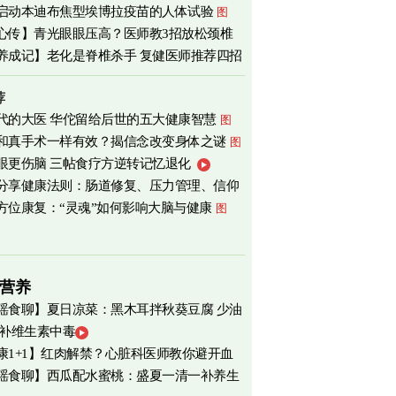
启动本迪布焦型埃博拉疫苗的人体试验
图
心传】青光眼眼压高？医师教3招放松颈椎
养成记】老化是脊椎杀手 复健医师推荐四招
荐
代的大医 华佗留给后世的五大健康智慧
图
和真手术一样有效？揭信念改变身体之谜
图
眼更伤脑 三帖食疗方逆转记忆退化
分享健康法则：肠道修复、压力管理、信仰
方位康复：“灵魂”如何影响大脑与健康
图
营养
瑶食聊】夏日凉菜：黑木耳拌秋葵豆腐 少油
 补维生素中毒
爽养心
图
康1+1】红肉解禁？心脏科医师教你避开血
瑶食聊】西瓜配水蜜桃：盛夏一清一补养生
害