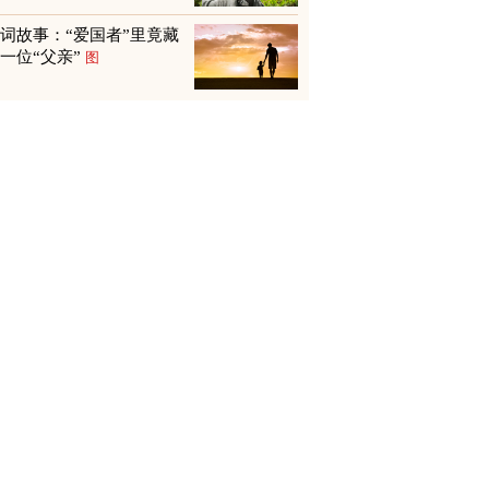
词故事：“爱国者”里竟藏
一位“父亲”
图