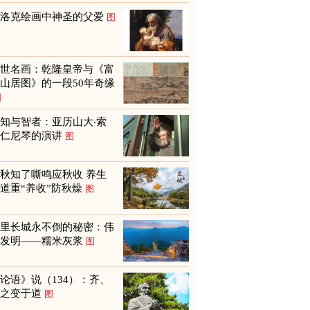
巴洛克绘画中神圣的父爱
图
传世名画：乾隆皇帝与《富
山居图》的一段50年奇缘
图
知与智者：亚历山大‧索
尔仁尼琴的演讲
图
秋知了嘶鸣应秋收 养生
道重“养收”防秋燥
图
万里长城永不倒的秘密：伟
大发明——糯米灰浆
图
论语》说（134）：齐、
鲁之变于道
图