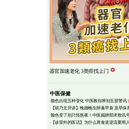
器官加速老化 3类癌找上门
中医保健
脸色出现五种变化 中医教你辨别五脏警讯
【胡乃文开讲】晚婚晚生卵巢早衰 及早保
脸色变了别只怪熬夜！中医揭肺部求救讯
育
【诊室外的医话】为什么胃食道逆流要用