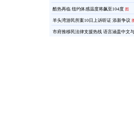
酷热再临 纽约体感温度将飙至104度
图
羊头湾游民所案10日上诉听证 添新争议
市府推移民法律支援热线 语言涵盖中文
南语
图