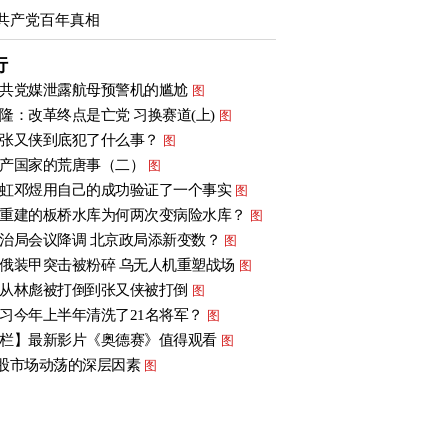
共产党百年真相
行
共党媒泄露航母预警机的尴尬
图
隆：改革终点是亡党 习换赛道(上)
图
张又侠到底犯了什么事？
图
产国家的荒唐事（二）
图
虹邓煜用自己的成功验证了一个事实
图
重建的板桥水库为何两次变病险水库？
图
治局会议降调 北京政局添新变数？
图
俄装甲突击被粉碎 乌无人机重塑战场
图
从林彪被打倒到张又侠被打倒
图
习今年上半年清洗了21名将军？
图
栏】最新影片《奥德赛》值得观看
图
股市场动荡的深层因素
图