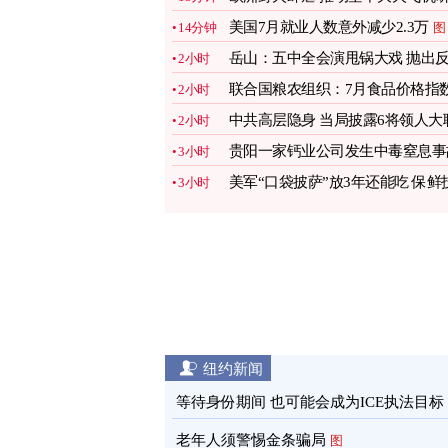
发潮
图
美国7月就业人数意外减少2.3万
14分钟
图
岳山：五中全会演甩锅大戏 抛出
2小时
党集团？
图
联合国粮农组织：7月食品价格指
2小时
创三年新高
图
中共高层隐身 当局披露6将领人大
2小时
务被罢原因
图
贵阳一家钙业公司发生中毒窒息事
3小时
致4人死亡
美军“口袋披萨”放3年还能吃 保鲜
3小时
术曝光
图
纽约新闻
等待身份期间 也可能会成为ICE执法目标
老年人须警惕金条骗局
图