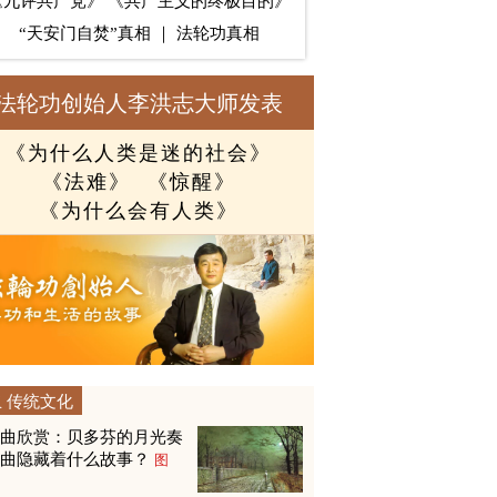
《九评共产党》
《共产主义的终极目的》
“天安门自焚”真相
｜
法轮功真相
法轮功创始人李洪志大师发表
《为什么人类是迷的社会》
《法难》
《惊醒》
《为什么会有人类》
传统文化
名曲欣赏：贝多芬的月光奏
鸣曲隐藏着什么故事？
图