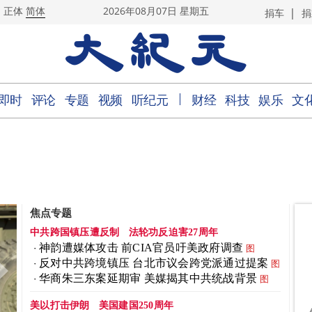
|
正体
简体
2026年08月07日 星期五
捐车
捐
｜
即时
评论
专题
视频
听纪元
财经
科技
娱乐
文
焦点专题
中共跨国镇压遭反制
法轮功反迫害27周年
神韵遭媒体攻击 前CIA官员吁美政府调查
图
反对中共跨境镇压 台北市议会跨党派通过提案
图
华商朱三东案延期审 美媒揭其中共统战背景
图
美以打击伊朗
美国建国250周年