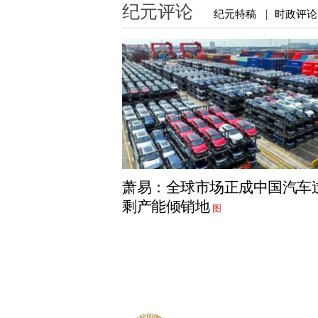
纪元评论
纪元特稿
时政评论
|
萧易：全球市场正成中国汽车
剩产能倾销地
图