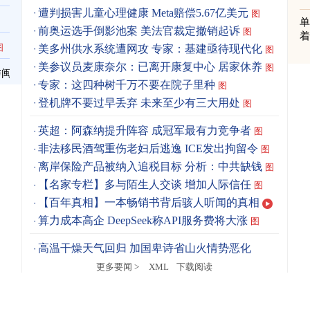
遭判损害儿童心理健康 Meta赔偿5.67亿美元
图
单
前奥运选手倒影池案 美法官裁定撤销起诉
图
着
图
美多州供水系统遭网攻 专家：基建亟待现代化
图
美参议员麦康奈尔：已离开康复中心 居家休养
图
与闽
专家：这四种树千万不要在院子里种
图
登机牌不要过早丢弃 未来至少有三大用处
图
英超：阿森纳提升阵容 成冠军最有力竞争者
图
非法移民酒驾重伤老妇后逃逸 ICE发出拘留令
图
离岸保险产品被纳入追税目标 分析：中共缺钱
图
【名家专栏】多与陌生人交谈 增加人际信任
图
【百年真相】一本畅销书背后骇人听闻的真相
算力成本高企 DeepSeek称API服务费将大涨
图
高温干燥天气回归 加国卑诗省山火情势恶化
更多要闻 >
XML
下载阅读