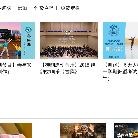
多购买
最新
付费点播
免费观看
|
|
|
期节目】善与恶
【神韵原创音乐】2018 神
【舞蹈】飞天大学
年制作）
韵交响乐《古风》
一学期舞蹈考试
生）