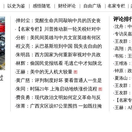
以史为鉴
感悟随笔
财经评论
自由广场
名家专栏
|
|
|
|
|
|
评论排
掸封尘：觉醒生命共同敲响中共的历史丧
钟
沈舟：中
图
【名家专栏】川普推动新一轮关税针对中
专访吴嘉
共
图
分析：美民间英雄与中共文宣英雄有何区
王友群：
别
图
程义亮：从巴基斯坦到中国 我失去自由的
高翔：共
两年
朱明昌：西方国家为何重新审视对中共政
韦拓：王
策？
图
林辉：偷国民党报纸看 毛逃亡中才知陕北
王维洛：
有刘志丹
图
钟原：政
王赫：美中的无人机大较量
图
过
夏洛山：
黄广慈：评判制度好坏 要看普通人一生是
王友群：
否安稳
图
朱同：时隔21年 上海启动地铁涨价流程
图
王友群：
费良勇：现代政治文明如何定义革命与反
【名家专
革命
图
张菁：广西灾区设87公里围挡 一如既往掩
王赫：A
盖真相
图