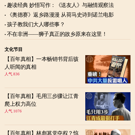
趣读经典 妙悟写作：《送友人》与融情观察法
《奥德赛》返乡路漫漫 从荷马史诗到诺兰电影
孩子教我们大人哪些事？
不在非洲——狮子真正的故乡原来在这里！
文化节目
【百年真相】一本畅销书背后骇
人听闻的真相
人气 836
【百年真相】毛用三步骤让江青
爬上权力高位
人气 1076
【百年真相】林彪篡党夺权？惊