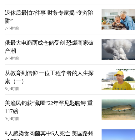
退休后最怕7件事 财务专家揭“变穷陷
阱”
7小时前
俄最大电商两成仓储受创 恐爆商家破
产潮
8小时前
从教育到信仰 一位工程学者的人生探
索（一）
8小时前
美渔民钓获“藏匿”22年罕见匙吻鲟 重
117磅
9小时前
9人感染食肉菌其中5人死亡 美国路州