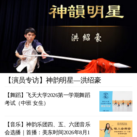
【演员专访】神韵明星—洪绍豪
【舞蹈】飞天大学2026第一学期舞蹈
考试（中班 女生）
【音乐】神韵乐团四、五、六团音乐
会选播｜首播：美东时间2026年8月1