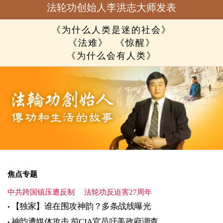
法轮功创始人李洪志大师发表
《为什么人类是迷的社会》
《法难》
《惊醒》
《为什么会有人类》
焦点专题
中共跨国镇压遭反制
法轮功反迫害27周年
【独家】谁在围攻神韵？多条战线曝光
神韵遭媒体攻击 前CIA官员吁美政府调查