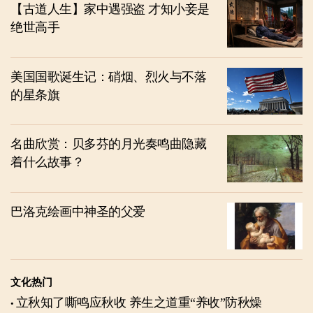
【古道人生】家中遇强盗 才知小妾是
绝世高手
美国国歌诞生记：硝烟、烈火与不落
的星条旗
名曲欣赏：贝多芬的月光奏鸣曲隐藏
着什么故事？
巴洛克绘画中神圣的父爱
文化热门
立秋知了嘶鸣应秋收 养生之道重“养收”防秋燥