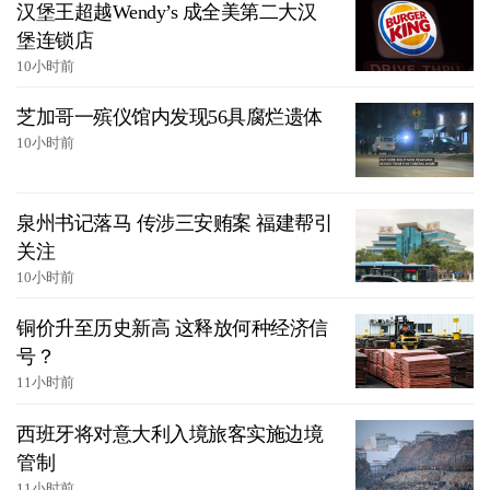
汉堡王超越Wendy’s 成全美第二大汉
堡连锁店
10小时前
芝加哥一殡仪馆内发现56具腐烂遗体
10小时前
泉州书记落马 传涉三安贿案 福建帮引
关注
10小时前
铜价升至历史新高 这释放何种经济信
号？
11小时前
西班牙将对意大利入境旅客实施边境
管制
11小时前