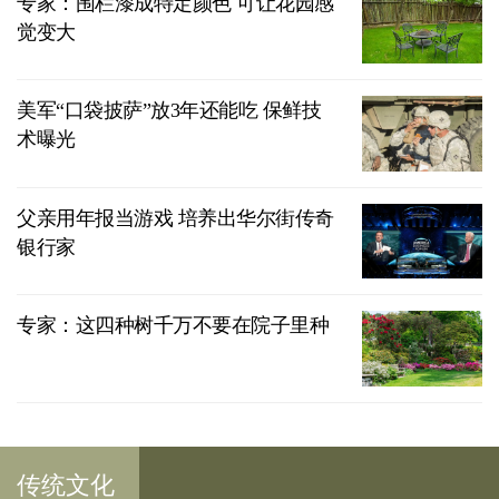
专家：围栏漆成特定颜色 可让花园感
觉变大
美军“口袋披萨”放3年还能吃 保鲜技
术曝光
父亲用年报当游戏 培养出华尔街传奇
银行家
专家：这四种树千万不要在院子里种
传统文化