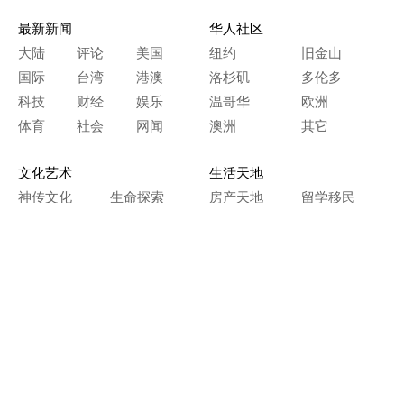
最新新闻
华人社区
大陆
评论
美国
纽约
旧金山
国际
台湾
港澳
洛杉矶
多伦多
科技
财经
娱乐
温哥华
欧洲
体育
社会
网闻
澳洲
其它
文化艺术
生活天地
神传文化
生命探索
房产天地
留学移民
人生感悟
文学世界
医疗保健
生活时尚
史海钩沉
人物春秋
纵横职场
美食天地
教育园地
典故传奇
旅游休闲
艺术长河
本网站图文内容归大纪元所有，
任何单位及个人未经许可，不得擅自转载使用。