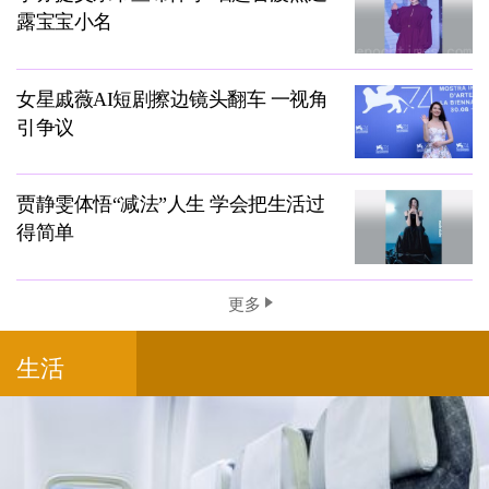
露宝宝小名
女星戚薇AI短剧擦边镜头翻车 一视角
引争议
贾静雯体悟“减法”人生 学会把生活过
得简单
更多
生活