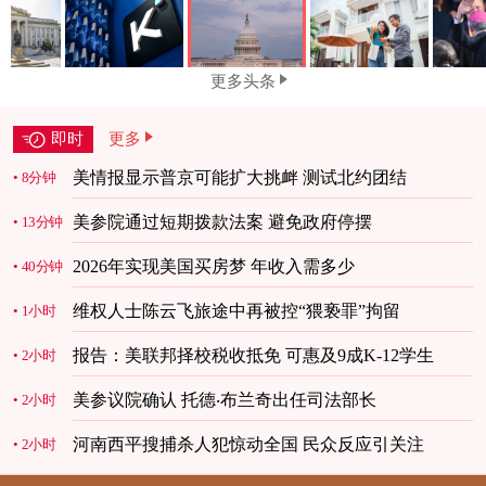
更多头条
即时
更多
美情报显示普京可能扩大挑衅 测试北约团结
8分钟
美参院通过短期拨款法案 避免政府停摆
13分钟
2026年实现美国买房梦 年收入需多少
40分钟
维权人士陈云飞旅途中再被控“猥亵罪”拘留
1小时
报告：美联邦择校税收抵免 可惠及9成K-12学生
2小时
美参议院确认 托德‧布兰奇出任司法部长
2小时
河南西平搜捕杀人犯惊动全国 民众反应引关注
2小时