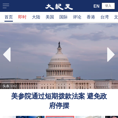
大
EN
登入
首页
即时
大陆
美国
国际
评论
香港
台湾
纪
元
新
闻
网
头条 1/12
美参院通过短期拨款法案 避免政
府停摆