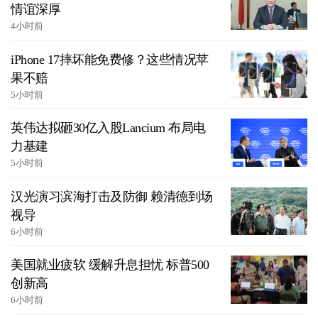
情谊深厚
4小时前
iPhone 17摔坏能免费修？这些情况苹
果不赔
5小时前
英伟达拟砸30亿入股Lancium 布局电
力基建
5小时前
汉光演习滨海打击及防御 赖清德到场
视导
6小时前
美国就业疲软 缓解升息担忧 标普500
创新高
6小时前