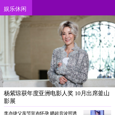
娱乐休闲
杨紫琼获年度亚洲电影人奖 10月出席釜山
影展
李亦捷父亲节宣布怀孕 晒超音波照透