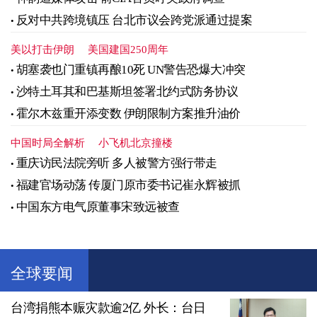
反对中共跨境镇压 台北市议会跨党派通过提案
美以打击伊朗
美国建国250周年
胡塞袭也门重镇再酿10死 UN警告恐爆大冲突
沙特土耳其和巴基斯坦签署北约式防务协议
霍尔木兹重开添变数 伊朗限制方案推升油价
中国时局全解析
小飞机北京撞楼
重庆访民法院旁听 多人被警方强行带走
福建官场动荡 传厦门原市委书记崔永辉被抓
中国东方电气原董事宋致远被查
全球要闻
台湾捐熊本赈灾款逾2亿 外长：台日