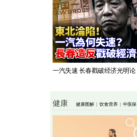
一汽失速 长春戳破经济光明论
健康
健康图解
饮食营养
中医保
|
|