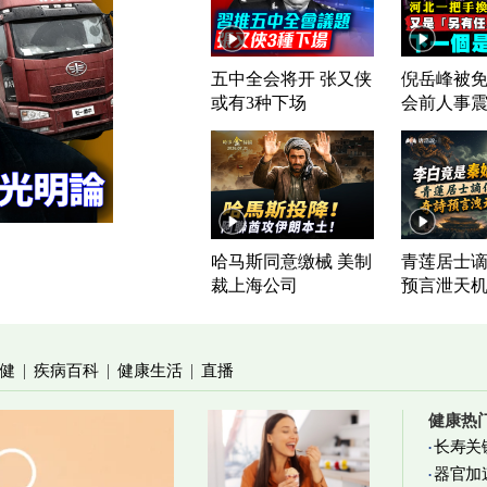
五中全会将开 张又侠
倪岳峰被免
或有3种下场
会前人事
哈马斯同意缴械 美制
青莲居士谪
裁上海公司
预言泄天
健
疾病百科
健康生活
直播
|
|
|
健康热
长寿关
器官加