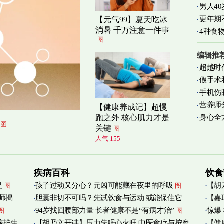
男人4
更年期
【元气99】夏天吃冰
消暑 千万注意一件事
4种食
图
编辑推
超越时
假手术
手机伤
营养师
【健康养成记】超慢
身心全
跑之外 核心肌力才是
实践
图
图
关键
图
人气 155
疾病百科
饮食
足
孩子过动又分心？元凶可能藏在夜里的呼吸
【胡
图
图
师揭
胆囊非切不可吗？先试饮食与运动 或能保住它
【嘉
添加
图
94岁找回腰部力量 长者健康不是“有病才治”
惊爆
图
图
烟清
养护生
【胡乃文开讲】压力失眠心火旺 中医食疗与按摩
【健