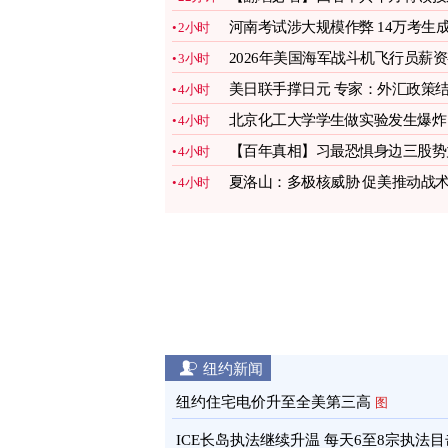
病亡
图
河南考试涉大规模作弊 14万考生
2小时
绩全作废
2026年美国海军战斗机飞行员薪
3小时
多少
图
美日联手撑日元 专家：外汇政策
4小时
合地缘政治
图
北京化工大学学生做实验发生爆炸
4小时
手指被炸断
图
【百年真相】习最恐惧身边三股势
4小时
夏洛山：多极核威胁 促美推动战
4小时
核武现代化
图
纽约新闻
纽约住宅电价升至全美第三高
图
ICE长岛执法继续升温 每天6至8宗执法目