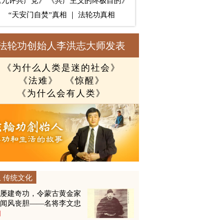
《九评共产党》
《共产主义的终极目的》
“天安门自焚”真相
｜
法轮功真相
法轮功创始人李洪志大师发表
《为什么人类是迷的社会》
《法难》
《惊醒》
《为什么会有人类》
传统文化
他屡建奇功，令蒙古黄金家
族闻风丧胆——名将李文忠
图