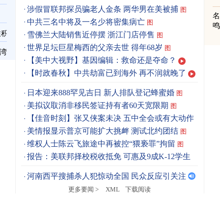
涉假冒联邦探员骗老人金条 两华男在美被捕
图
中共三名中将及一名少将密集病亡
图
住积
雪佛兰大陆销售近停摆 浙江门店停售
图
世界足坛巨星梅西的父亲去世 得年68岁
图
台湾
【美中大视野】基因编辑：救命还是夺命？
【时政春秋】中共劫富已到海外 再不润就晚了
日本迎来888罕见吉日 新人排队登记蜂蜜婚
图
美拟议取消非移民签证持有者60天宽限期
图
【佳音时刻】张又侠案未决 五中全会或有大动作
美情报显示普京可能扩大挑衅 测试北约团结
图
维权人士陈云飞旅途中再被控“猥亵罪”拘留
图
报告：美联邦择校税收抵免 可惠及9成K-12学生
图
河南西平搜捕杀人犯惊动全国 民众反应引关注
更多要闻 >
XML
下载阅读