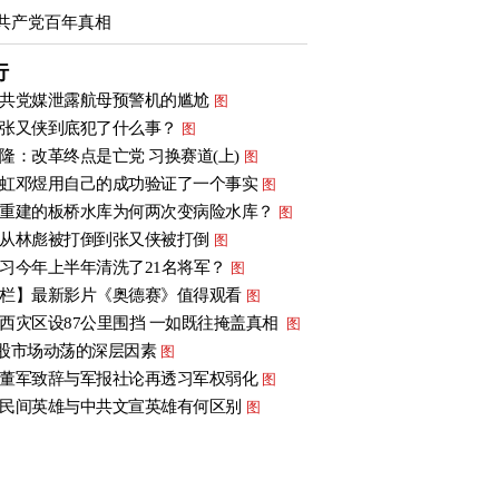
共产党百年真相
行
共党媒泄露航母预警机的尴尬
图
张又侠到底犯了什么事？
图
隆：改革终点是亡党 习换赛道(上)
图
虹邓煜用自己的成功验证了一个事实
图
重建的板桥水库为何两次变病险水库？
图
从林彪被打倒到张又侠被打倒
图
习今年上半年清洗了21名将军？
图
栏】最新影片《奥德赛》值得观看
图
西灾区设87公里围挡 一如既往掩盖真相
图
股市场动荡的深层因素
图
董军致辞与军报社论再透习军权弱化
图
民间英雄与中共文宣英雄有何区别
图