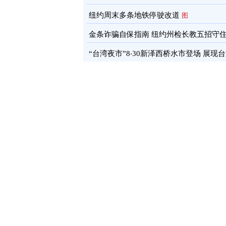
通报
图
纽约周末多条地铁停驶改道
图
金条诈骗自保指南 纽约州检长教五招守
蓄
图
“台湾夜市”8‧30新泽西桥水市登场 展现
文化软实力
图