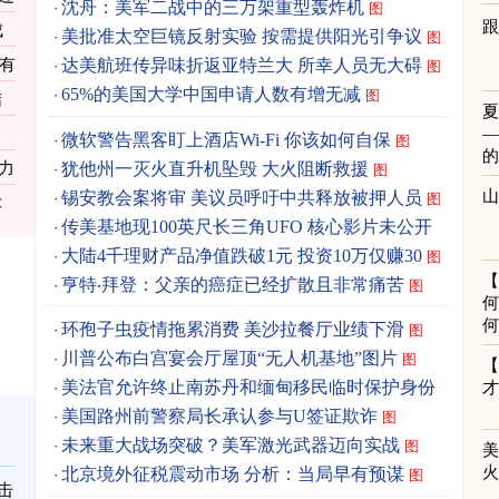
沈舟：美军二战中的三万架重型轰炸机
图
跟
成
美批准太空巨镜反射实验 按需提供阳光引争议
图
资有
达美航班传异味折返亚特兰大 所幸人员无大碍
图
65%的美国大学中国申请人数有增无减
图
结
微软警告黑客盯上酒店Wi-Fi 你该如何自保
图
犹他州一灭火直升机坠毁 大火阻断救援
力
图
锡安教会案将审 美议员呼吁中共释放被押人员
图
术
传美基地现100英尺长三角UFO 核心影片未公开
图
大陆4千理财产品净值跌破1元 投资10万仅赚30
图
亨特‧拜登：父亲的癌症已经扩散且非常痛苦
图
何
何
环孢子虫疫情拖累消费 美沙拉餐厅业绩下滑
图
川普公布白宫宴会厅屋顶“无人机基地”图片
图
美法官允许终止南苏丹和缅甸移民临时保护身份
图
美国路州前警察局长承认参与U签证欺诈
图
未来重大战场突破？美军激光武器迈向实战
图
北京境外征税震动市场 分析：当局早有预谋
图
击