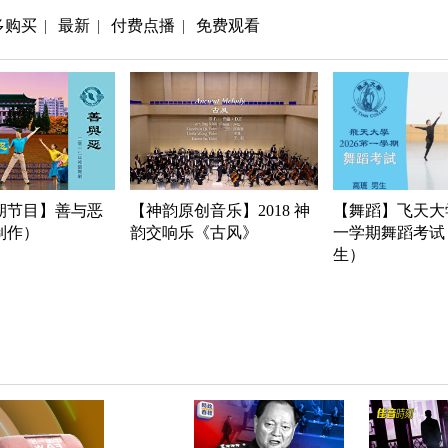
多购买
最新
付费点播
免费观看
|
|
|
期节目】善与恶
【神韵原创音乐】2018 神
【舞蹈】飞天大学
年制作）
韵交响乐《古风》
一学期舞蹈考试
生）