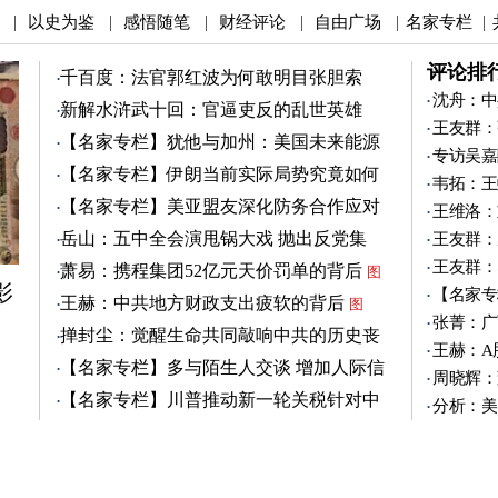
以史为鉴
感悟随笔
财经评论
自由广场
名家专栏
|
|
|
|
|
|
评论排
千百度：法官郭红波为何敢明目张胆索
贿？
沈舟：中
新解水浒武十回：官逼吏反的乱世英雄
王友群：
（4）
图
【名家专栏】犹他与加州：美国未来能源
专访吴嘉
之争
图
【名家专栏】伊朗当前实际局势究竟如何
韦拓：王
图
【名家专栏】美亚盟友深化防务合作应对
王维洛：
中共
图
岳山：五中全会演甩锅大戏 抛出反党集
王友群：
团？
王友群：
萧易：携程集团52亿元天价罚单的背后
图
影
【名家专
王赫：中共地方财政支出疲软的背后
图
张菁：广
掸封尘：觉醒生命共同敲响中共的历史丧
王赫：A
钟
图
【名家专栏】多与陌生人交谈 增加人际信
周晓辉：
任
图
【名家专栏】川普推动新一轮关税针对中
分析：美
共
图