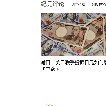
纪元评论
纪元特稿
时政评论
|
谢田：美日联手提振日元如何
响中欧
图