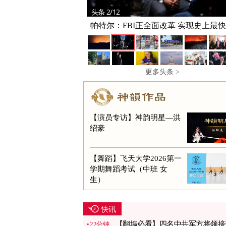
头条 2/12
帕特尔：FBI正全面改革 实现史上最
型
更多头条 >
【演员专访】神韵明星—洪
绍豪
【舞蹈】飞天大学2026第一
学期舞蹈考试（中班 女
生）
快讯
【翻墙必看】四名中共军方将领接
22分钟