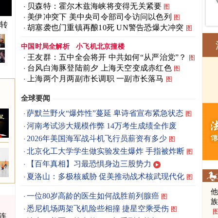
贝森特：霍尔木兹海峡将变得无关紧要
图
美伊冲突下 美中央司令部司令访问以色列
图
快转
胡塞袭也门重镇再酿10死 UN警告恐爆大冲突
图
中国时局全解析
小飞机北京撞楼
王友群：五中全会将开 中共如何“从严治党”？
图
台风白海豚登陆前夕 上海天空变成赤红色
图
上海两个月两副市长调职 一副市长落马
图
全球要闻
萨默兰野火“爆炸性”蔓延 卑诗省宣布紧急状态
图
河南考试涉大规模作弊 14万考生成绩全作废
2026年美国海军战斗机飞行员薪资有多少
图
北京化工大学学生做实验发生爆炸 手指被炸断
图
【百年真相】习最恐惧身边三股势力
夏洛山：多极核威胁 促美推动战术核武现代化
图
一位80岁高龄的医生如何战胜前列腺癌
图
悉尼机场两架飞机险些相撞 捷星空乘受伤
图
连