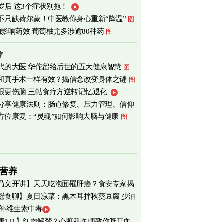
0岁后 这3个症状别拖！
不只缺荷尔蒙！中医教你身心重新“降温”
图
物影响药效 葡萄柚尤多涉逾80种药
图
荐
代的大医 华佗留给后世的五大健康智慧
图
和真手术一样有效？揭信念改变身体之谜
图
眼更伤脑 三帖食疗方逆转记忆退化
分享健康法则：肠道修复、压力管理、信仰
方位康复：“灵魂”如何影响大脑与健康
图
营养
乃文开讲】天天吃泡面罹肝癌？食安专家揭
瑶食聊】夏日凉菜：黑木耳拌秋葵豆腐 少油
物真相
 补维生素中毒
爽养心
图
康1+1】红肉解禁？心脏科医师教你避开血