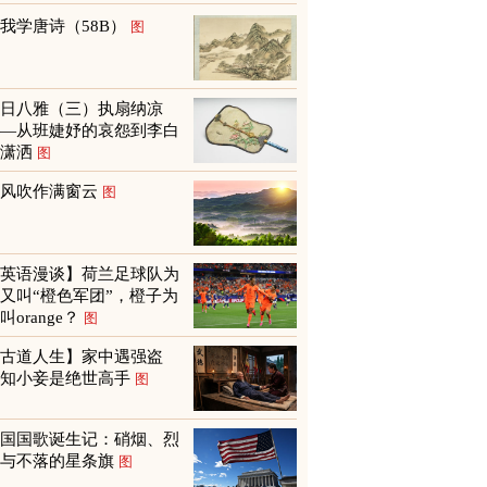
我学唐诗（58B）
图
夏日八雅（三）执扇纳凉
——从班婕妤的哀怨到李白
的潇洒
图
山风吹作满窗云
图
【英语漫谈】荷兰足球队为
又叫“橙色军团”，橙子为
叫orange？
图
【古道人生】家中遇强盗
才知小妾是绝世高手
图
美国国歌诞生记：硝烟、烈
火与不落的星条旗
图