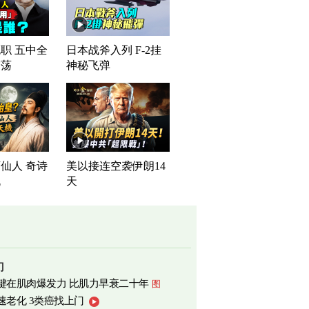
职 五中全
日本战斧入列 F-2挂
震荡
神秘飞弹
仙人 奇诗
美以接连空袭伊朗14
机
天
门
键在肌肉爆发力 比肌力早衰二十年
图
速老化 3类癌找上门