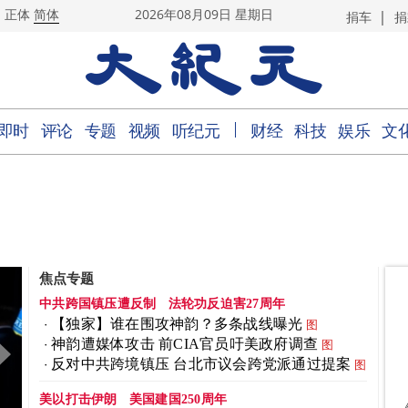
|
正体
简体
2026年08月09日 星期日
捐车
捐
｜
即时
评论
专题
视频
听纪元
财经
科技
娱乐
文
焦点专题
中共跨国镇压遭反制
法轮功反迫害27周年
【独家】谁在围攻神韵？多条战线曝光
图
神韵遭媒体攻击 前CIA官员吁美政府调查
图
反对中共跨境镇压 台北市议会跨党派通过提案
图
美以打击伊朗
美国建国250周年