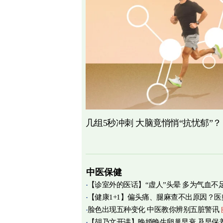
几组5秒冲刺 大脑竟悄悄“抗忧郁”？
中医保健
【诊室外的医话】“虚人”头晕 多为气血不
【健康1+1】偏头痛、腿麻查不出原因？医
脸色出现五种变化 中医教你辨别五脏警讯
痛源竟在肌筋膜
图
【胡乃文开讲】晚婚晚生卵巢早衰 及早保