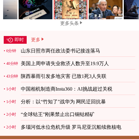
更多头条
即时
更多
山东日照市两任政法委书记接连落马
6分钟
美国上周申请失业救济人数升至19.9万人
40分钟
陕西暴雨引发多地灾害 已致1死3人失联
43分钟
中国相机制造商Insta360：AI挑战超过关税
1小时
分析：以“竹知了”战华为 网民迂回抗暴
1小时
“全球钴王”刚果禁止出口铜钴精矿
2小时
多瑙河低水位危机升级 罗马尼亚沉船续救核电
2小时