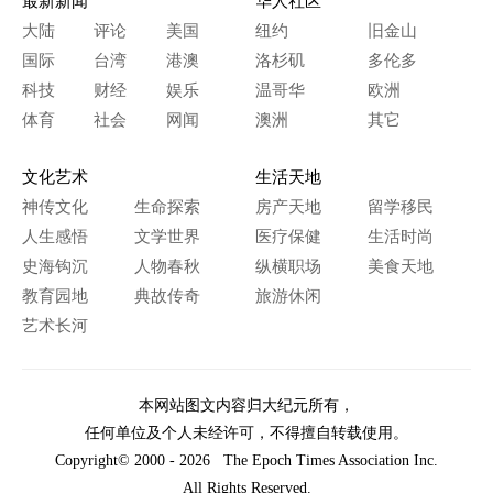
最新新闻
华人社区
大陆
评论
美国
纽约
旧金山
国际
台湾
港澳
洛杉矶
多伦多
科技
财经
娱乐
温哥华
欧洲
体育
社会
网闻
澳洲
其它
文化艺术
生活天地
神传文化
生命探索
房产天地
留学移民
人生感悟
文学世界
医疗保健
生活时尚
史海钩沉
人物春秋
纵横职场
美食天地
教育园地
典故传奇
旅游休闲
艺术长河
本网站图文内容归大纪元所有，
任何单位及个人未经许可，不得擅自转载使用。
Copyright© 2000 - 2026 The Epoch Times Association Inc.
All Rights Reserved.