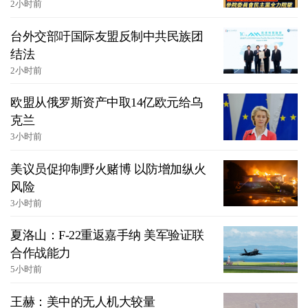
2小时前
台外交部吁国际友盟反制中共民族团
结法
2小时前
欧盟从俄罗斯资产中取14亿欧元给乌
克兰
3小时前
美议员促抑制野火赌博 以防增加纵火
风险
3小时前
夏洛山：F-22重返嘉手纳 美军验证联
合作战能力
5小时前
王赫：美中的无人机大较量