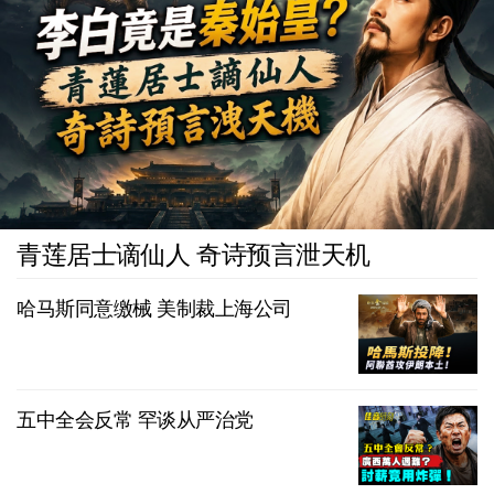
青莲居士谪仙人 奇诗预言泄天机
哈马斯同意缴械 美制裁上海公司
五中全会反常 罕谈从严治党