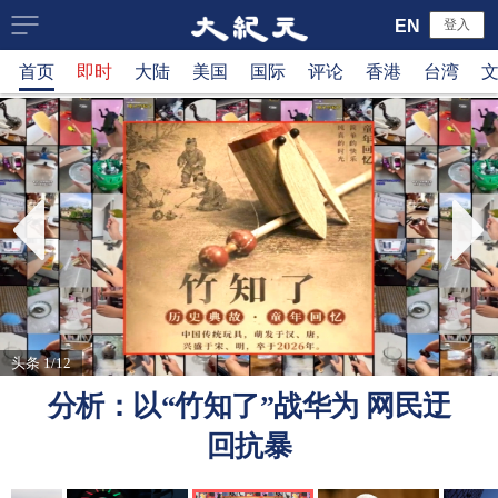
大
EN
登入
首页
即时
大陆
美国
国际
评论
香港
台湾
纪
元
新
闻
网
头条 1/12
分析：以“竹知了”战华为 网民迂
回抗暴