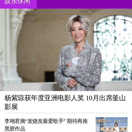
娱乐休闲
杨紫琼获年度亚洲电影人奖 10月出席釜山
影展
李翊君摘“发烧友最爱歌手” 期待再推
黑胶作品