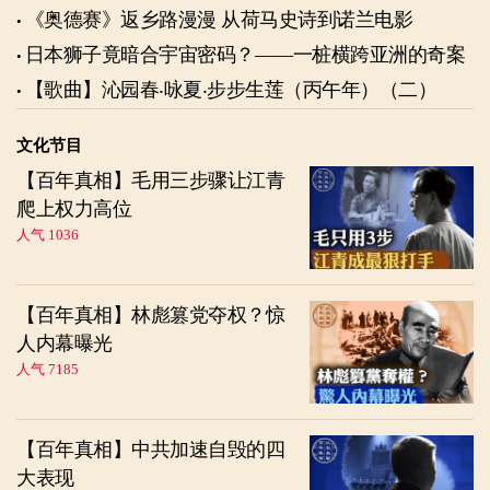
《奥德赛》返乡路漫漫 从荷马史诗到诺兰电影
日本狮子竟暗合宇宙密码？——一桩横跨亚洲的奇案
【歌曲】沁园春‧咏夏‧步步生莲（丙午年）（二）
文化节目
【百年真相】毛用三步骤让江青
爬上权力高位
人气 1036
【百年真相】林彪篡党夺权？惊
人内幕曝光
人气 7185
【百年真相】中共加速自毁的四
大表现