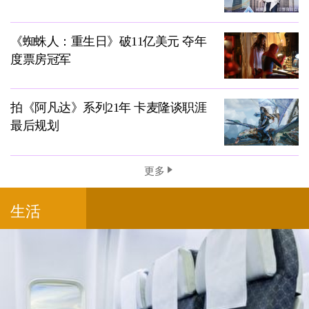
《蜘蛛人：重生日》破11亿美元 夺年
度票房冠军
拍《阿凡达》系列21年 卡麦隆谈职涯
最后规划
更多
生活