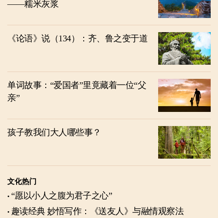
——糯米灰浆
《论语》说（134）：齐、鲁之变于道
单词故事：“爱国者”里竟藏着一位“父
亲”
孩子教我们大人哪些事？
文化热门
“愿以小人之腹为君子之心”
趣读经典 妙悟写作：《送友人》与融情观察法