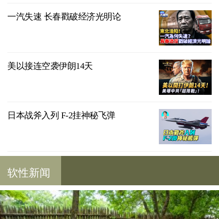
一汽失速 长春戳破经济光明论
美以接连空袭伊朗14天
日本战斧入列 F-2挂神秘飞弹
软性新闻