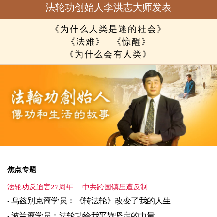
法轮功创始人李洪志大师发表
《为什么人类是迷的社会》
《法难》
《惊醒》
《为什么会有人类》
焦点专题
法轮功反迫害27周年
中共跨国镇压遭反制
乌兹别克裔学员：《转法轮》改变了我的人生
波兰裔学员：法轮功给我平静坚定的力量