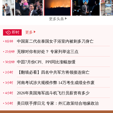
更多头条
即时
更多
中国富二代在泰国女子浴室内被刺多刀身亡
8分钟
无聊对你有好处？ 专家列举这三点
25分钟
中囯7月份CPI、PPI同比涨幅放缓
50分钟
【翻墙必看】四名中共军方将领接连病亡
2小时
河南考试涉大规模作弊 14万考生成绩全作废
3小时
2026年美国海军战斗机飞行员薪资有多少
4小时
美日联手撑日元 专家：外汇政策结合地缘政治
5小时