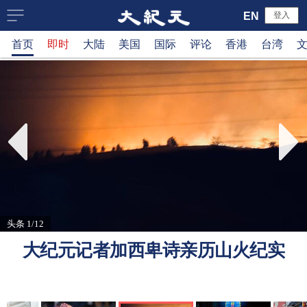
大
EN
登入
首页
即时
大陆
美国
国际
评论
香港
台湾
纪
元
新
闻
网
头条 1/12
大纪元记者加西卑诗亲历山火纪实