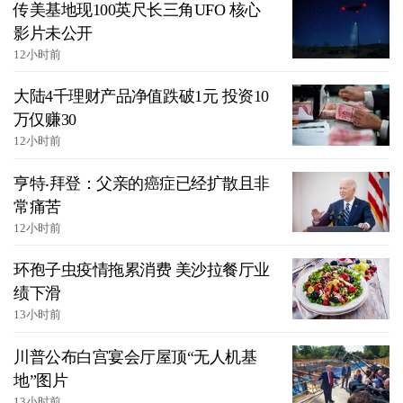
传美基地现100英尺长三角UFO 核心
影片未公开
12小时前
大陆4千理财产品净值跌破1元 投资10
万仅赚30
12小时前
亨特‧拜登：父亲的癌症已经扩散且非
常痛苦
12小时前
环孢子虫疫情拖累消费 美沙拉餐厅业
绩下滑
13小时前
川普公布白宫宴会厅屋顶“无人机基
地”图片
13小时前