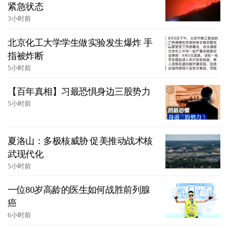
紧急状态
3小时前
北京化工大学学生做实验发生爆炸 手
指被炸断
5小时前
【百年真相】习最恐惧身边三股势力
5小时前
夏洛山：多极核威胁 促美推动战术核
武现代化
5小时前
一位80岁高龄的医生如何战胜前列腺
癌
6小时前