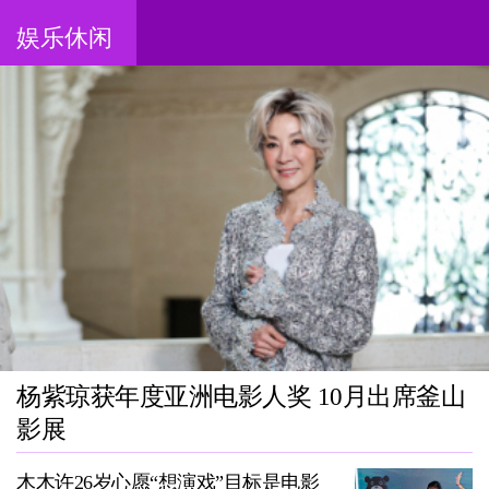
娱乐休闲
杨紫琼获年度亚洲电影人奖 10月出席釜山
影展
木木许26岁心愿“想演戏”目标是电影