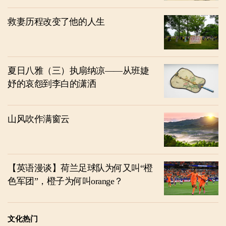
救妻历程改变了他的人生
夏日八雅（三）执扇纳凉——从班婕
妤的哀怨到李白的潇洒
山风吹作满窗云
【英语漫谈】荷兰足球队为何又叫“橙
色军团”，橙子为何叫orange？
文化热门