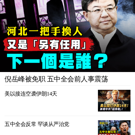
倪岳峰被免职 五中全会前人事震荡
美以接连空袭伊朗14天
五中全会反常 罕谈从严治党