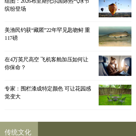
组图：2026布里斯托尔国际热气球节
缤纷登场
美渔民钓获“藏匿”22年罕见匙吻鲟 重
117磅
在4万英尺高空 飞机客舱加压如何让
你保命？
专家：围栏漆成特定颜色 可让花园感
觉变大
传统文化