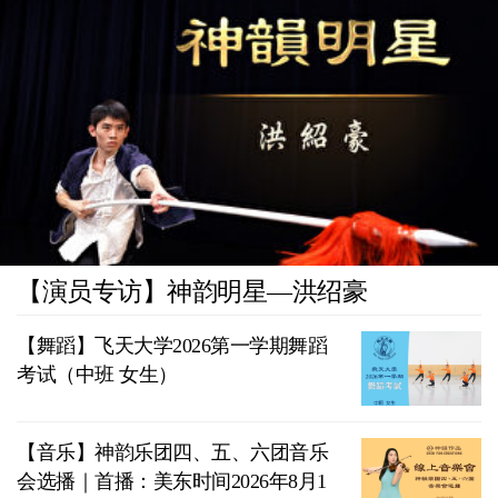
【演员专访】神韵明星—洪绍豪
【舞蹈】飞天大学2026第一学期舞蹈
考试（中班 女生）
【音乐】神韵乐团四、五、六团音乐
会选播｜首播：美东时间2026年8月1