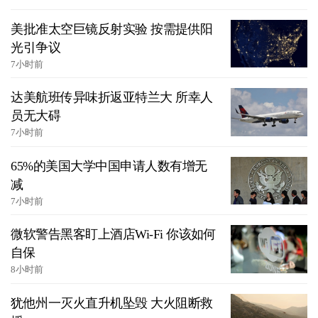
美批准太空巨镜反射实验 按需提供阳
光引争议
7小时前
达美航班传异味折返亚特兰大 所幸人
员无大碍
7小时前
65%的美国大学中国申请人数有增无
减
7小时前
微软警告黑客盯上酒店Wi-Fi 你该如何
自保
8小时前
犹他州一灭火直升机坠毁 大火阻断救