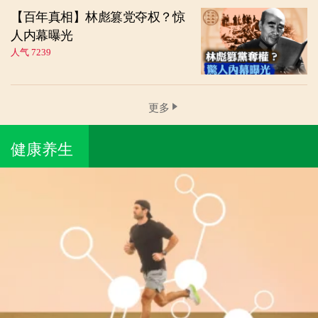
【百年真相】林彪篡党夺权？惊
人内幕曝光
人气 7239
更多
健康养生