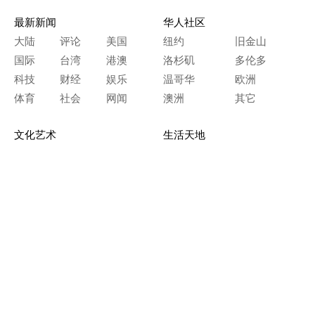
最新新闻
华人社区
大陆
评论
美国
纽约
旧金山
国际
台湾
港澳
洛杉矶
多伦多
科技
财经
娱乐
温哥华
欧洲
体育
社会
网闻
澳洲
其它
文化艺术
生活天地
神传文化
生命探索
房产天地
留学移民
人生感悟
文学世界
医疗保健
生活时尚
史海钩沉
人物春秋
纵横职场
美食天地
教育园地
典故传奇
旅游休闲
艺术长河
本网站图文内容归大纪元所有，
任何单位及个人未经许可，不得擅自转载使用。