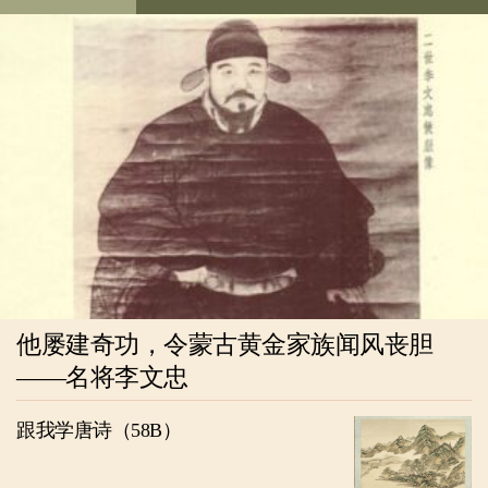
他屡建奇功，令蒙古黄金家族闻风丧胆
——名将李文忠
跟我学唐诗（58B）