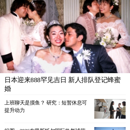
日本迎来888罕见吉日 新人排队登记蜂蜜
婚
上班聊天是摸鱼？ 研究：短暂休息可
提升动力