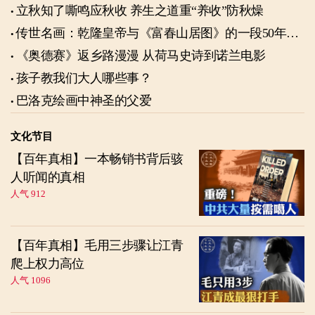
立秋知了嘶鸣应秋收 养生之道重“养收”防秋燥
传世名画：乾隆皇帝与《富春山居图》的一段50年奇
缘
《奥德赛》返乡路漫漫 从荷马史诗到诺兰电影
孩子教我们大人哪些事？
巴洛克绘画中神圣的父爱
文化节目
【百年真相】一本畅销书背后骇
人听闻的真相
人气 912
【百年真相】毛用三步骤让江青
爬上权力高位
人气 1096