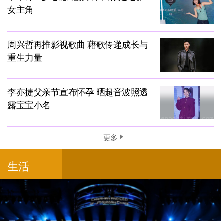
女主角
周兴哲再推影视歌曲 藉歌传递成长与
重生力量
李亦捷父亲节宣布怀孕 晒超音波照透
露宝宝小名
更多
生活