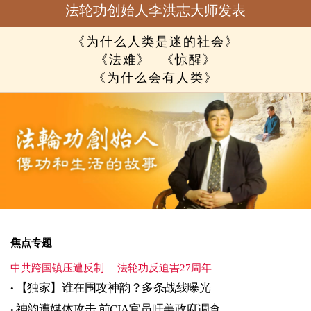
法轮功创始人李洪志大师发表
《为什么人类是迷的社会》
《法难》
《惊醒》
《为什么会有人类》
焦点专题
中共跨国镇压遭反制
法轮功反迫害27周年
【独家】谁在围攻神韵？多条战线曝光
神韵遭媒体攻击 前CIA官员吁美政府调查