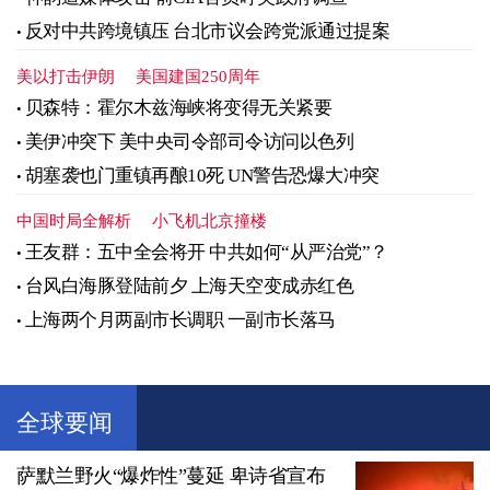
反对中共跨境镇压 台北市议会跨党派通过提案
美以打击伊朗
美国建国250周年
贝森特：霍尔木兹海峡将变得无关紧要
美伊冲突下 美中央司令部司令访问以色列
胡塞袭也门重镇再酿10死 UN警告恐爆大冲突
中国时局全解析
小飞机北京撞楼
王友群：五中全会将开 中共如何“从严治党”？
台风白海豚登陆前夕 上海天空变成赤红色
上海两个月两副市长调职 一副市长落马
全球要闻
萨默兰野火“爆炸性”蔓延 卑诗省宣布