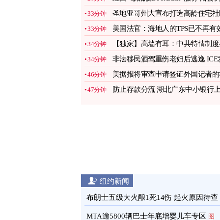
判监27年
图
圣地亚哥州大宣布打造高龄住宅社
33分钟
规划2030年完工
图
美国法官：海地人的TPS已不再有
33分钟
图
【独家】高墙有耳：中共特情制度
34分钟
秘
图
非法移民酒驾重伤老妇后逃逸 ICE
34分钟
出拘留令
图
美据报将审查申请签证外国记者的
46分钟
媒账号
图
防止存款分流 湖北广东中小银行
47分钟
调存款利率
图
纽约新闻
布朗士五级大火酿1死14伤 起火原因待查
MTA逾5800辆巴士年底增婴儿车专区
图