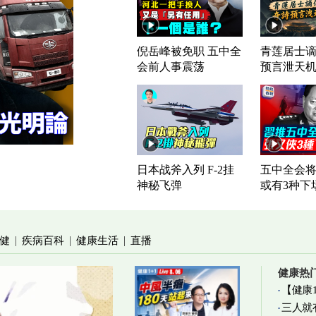
倪岳峰被免职 五中全
青莲居士谪
会前人事震荡
预言泄天
日本战斧入列 F-2挂
五中全会将
神秘飞弹
或有3种下
健
疾病百科
健康生活
直播
|
|
|
健康热
【健康
三人就