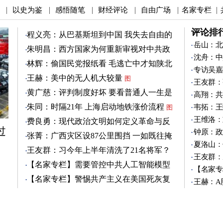
以史为鉴
感悟随笔
财经评论
自由广场
名家专栏
|
|
|
|
|
|
评论排
程义亮：从巴基斯坦到中国 我失去自由的
两年
岳山：北
朱明昌：西方国家为何重新审视对中共政
沈舟：中
策？
图
林辉：偷国民党报纸看 毛逃亡中才知陕北
专访吴嘉
有刘志丹
图
王赫：美中的无人机大较量
图
王友群：
黄广慈：评判制度好坏 要看普通人一生是
高翔：共
否安稳
图
朱同：时隔21年 上海启动地铁涨价流程
韦拓：王
图
王维洛：
费良勇：现代政治文明如何定义革命与反
过
革命
钟原：政
图
张菁：广西灾区设87公里围挡 一如既往掩
夏洛山：
盖真相
图
王友群：习今年上半年清洗了21名将军？
王友群：
图
【名家专栏】需要管控中共人工智能模型
【名家专
图
【名家专栏】警惕共产主义在美国死灰复
王赫：A
燃
图