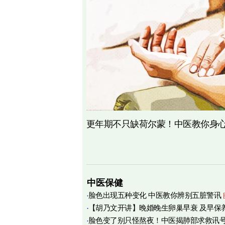
更年期不只缺荷尔蒙！中医教你身心
中医保健
脸色出现五种变化 中医教你辨别五脏警讯
【胡乃文开讲】晚婚晚生卵巢早衰 及早保
脸色变了别只怪熬夜！中医揭肺部求救讯
育