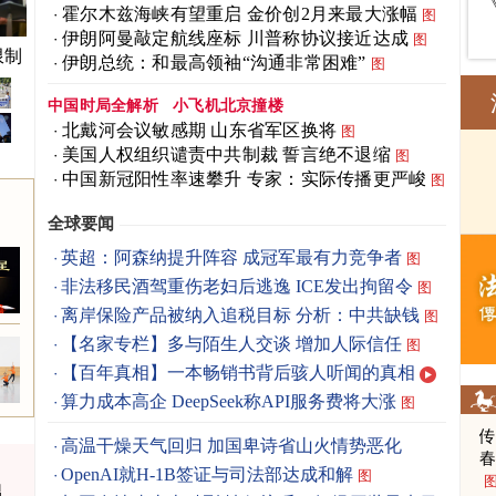
霍尔木兹海峡有望重启 金价创2月来最大涨幅
图
伊朗阿曼敲定航线座标 川普称协议接近达成
图
限制
伊朗总统：和最高领袖“沟通非常困难”
图
中国时局全解析
小飞机北京撞楼
北戴河会议敏感期 山东省军区换将
图
美国人权组织谴责中共制裁 誓言绝不退缩
图
中国新冠阳性率速攀升 专家：实际传播更严峻
图
全球要闻
英超：阿森纳提升阵容 成冠军最有力竞争者
图
非法移民酒驾重伤老妇后逃逸 ICE发出拘留令
图
离岸保险产品被纳入追税目标 分析：中共缺钱
图
【名家专栏】多与陌生人交谈 增加人际信任
图
【百年真相】一本畅销书背后骇人听闻的真相
算力成本高企 DeepSeek称API服务费将大涨
图
高温干燥天气回归 加国卑诗省山火情势恶化
春
OpenAI就H-1B签证与司法部达成和解
图
男