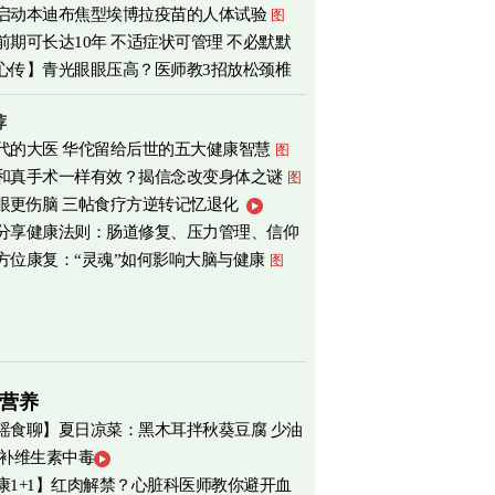
启动本迪布焦型埃博拉疫苗的人体试验
图
前期可长达10年 不适症状可管理 不必默默
心传】青光眼眼压高？医师教3招放松颈椎
荐
代的大医 华佗留给后世的五大健康智慧
图
和真手术一样有效？揭信念改变身体之谜
图
眼更伤脑 三帖食疗方逆转记忆退化
分享健康法则：肠道修复、压力管理、信仰
方位康复：“灵魂”如何影响大脑与健康
图
营养
瑶食聊】夏日凉菜：黑木耳拌秋葵豆腐 少油
 补维生素中毒
爽养心
图
康1+1】红肉解禁？心脏科医师教你避开血