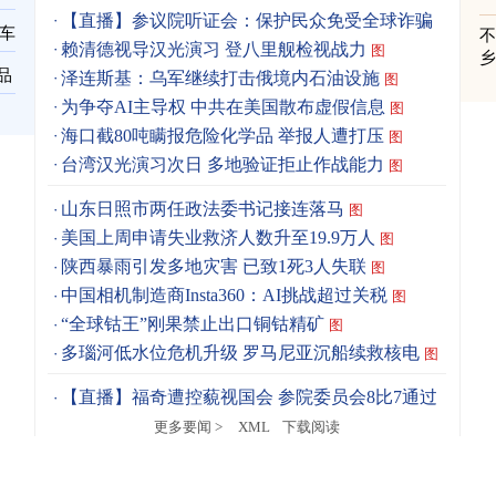
【直播】参议院听证会：保护民众免受全球诈骗
车
赖清德视导汉光演习 登八里舰检视战力
图
品
泽连斯基：乌军继续打击俄境内石油设施
图
为争夺AI主导权 中共在美国散布虚假信息
图
海口截80吨瞒报危险化学品 举报人遭打压
图
台湾汉光演习次日 多地验证拒止作战能力
图
山东日照市两任政法委书记接连落马
图
美国上周申请失业救济人数升至19.9万人
图
陕西暴雨引发多地灾害 已致1死3人失联
图
中国相机制造商Insta360：AI挑战超过关税
图
“全球钴王”刚果禁止出口铜钴精矿
图
多瑙河低水位危机升级 罗马尼亚沉船续救核电
图
【直播】福奇遭控藐视国会 参院委员会8比7通过
更多要闻 >
XML
下载阅读