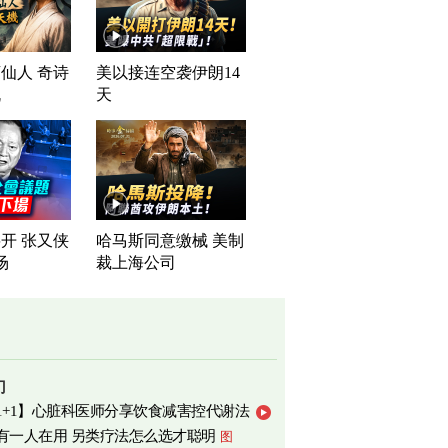
仙人 奇诗
美以接连空袭伊朗14
机
天
开 张又侠
哈马斯同意缴械 美制
场
裁上海公司
门
1+1】心脏科医师分享饮食减害控代谢法
有一人在用 另类疗法怎么选才聪明
图