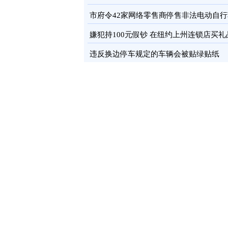
市府令42家网络零售商停售非法电动自行
图
嫌犯持100元假钞 在纽约上州连锁店买礼
卡
图
违反换边停车规定的车辆会被贴绿贴纸