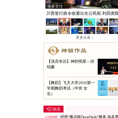
头条 2/12
川普签行政令收紧出生公民权 列四类
更多头条 >
【演员专访】神韵明星—洪
绍豪
【舞蹈】飞天大学2026第一
学期舞蹈考试（中班 女
生）
快讯
经营“毒品版DoorDash”服务 洛县
20分钟