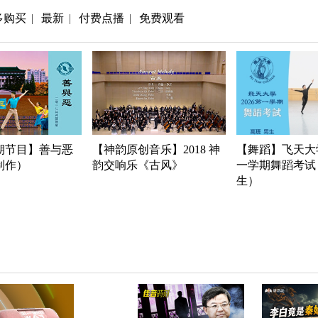
多购买
最新
付费点播
免费观看
|
|
|
期节目】善与恶
【神韵原创音乐】2018 神
【舞蹈】飞天大学
年制作）
韵交响乐《古风》
一学期舞蹈考试
生）