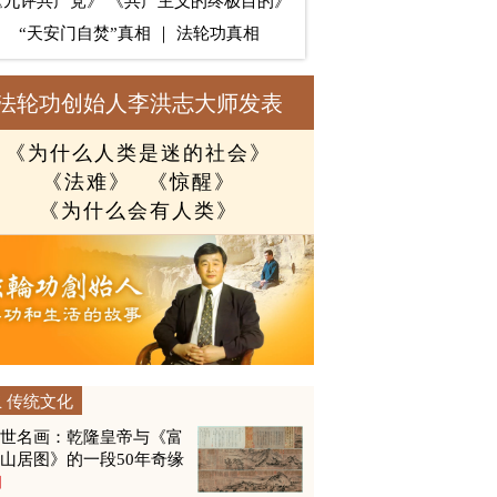
《九评共产党》
《共产主义的终极目的》
“天安门自焚”真相
｜
法轮功真相
法轮功创始人李洪志大师发表
《为什么人类是迷的社会》
《法难》
《惊醒》
《为什么会有人类》
传统文化
传世名画：乾隆皇帝与《富
山居图》的一段50年奇缘
图