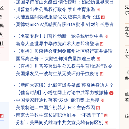
加国卑诗省山火酷烈 情侣惊呼：如经历世界末日
先
区
图
川普签出生公民权行政令 禁止生育旅游
图
效
大陆直播间羽绒服掺假 羽绒实为廉价飞丝
图
莫德纳mRNA流感疫苗获FDA批准 针对年长患者
揭
立
图
发
之
【名家专栏】川普推动新一轮关税针对中共
图
新唐人全世界中华传统武术大赛即将登场
社
图
【重播】贝森特会亚利桑那州社区银行家并讲话
上
国际高金价下 大陆金饰消费量跌逾三成
图
【直播】川普签署出生公民权与生育旅游行政令
《
美国爆发又一波与生菜无关环孢子虫疫情
图
【新闻大家谈】北戴河爆多疑点 蔡奇换身边人？
【佳音时刻】小粉红网上讨论中共军力被抓捕
单
中国专家吁通过落实“双休”促消费 上热搜
着
图
美限制进口中国产机器人 FCC主管释因
图
南京大学数学院长辞职信刷屏：“不想干了”
图
图
分析：美民间英雄与中共文宣英雄有何区别
图