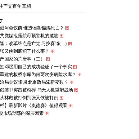
共产党百年真相
行
戴河会议前 谁造谣胡锦涛死亡？
图
共党媒泄露航母预警机的尴尬
图
隆：改革终点是亡党 习换赛道(上)
图
张又侠到底犯了什么事？
图
产国家的荒唐事（二）
图
虹邓煜用自己的成功验证了一个事实
图
重建的板桥水库为何两次变病险水库？
图
治局会议降调 北京政局添新变数？
图
俄装甲突击被粉碎 乌无人机重塑战场
图
从林彪被打倒到张又侠被打倒
图
栏】最新影片《奥德赛》值得观看
图
股市场动荡的深层因素
图