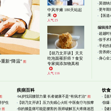
莫德纳
更年期
中风半瘫 180天站起
来
【医道
忍受
图
人气 25
图
编辑推
超越时
假手术
手机伤
营养师
【胡乃文开讲】天天
身心全
吃泡面罹肝癌？食安
实践
图
重新“降温”
图
专家揭添加物真相
人气 116
疾病百科
饮食
94岁找回腰部力量 长者健康不是“有病才治”
【嘉
图
图
养护生
【胡乃文开讲】压力失眠心火旺 中医食疗与按摩
惊爆
烟清
号
你的膝盖痛可能是腰害的 医师破解五大疼痛迷思
【健
图
自救