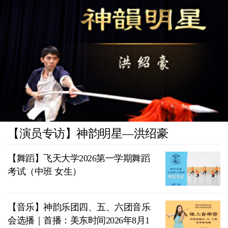
【演员专访】神韵明星—洪绍豪
【舞蹈】飞天大学2026第一学期舞蹈
考试（中班 女生）
【音乐】神韵乐团四、五、六团音乐
会选播｜首播：美东时间2026年8月1