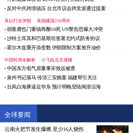
反对中共跨境镇压 台北市议会跨党派通过提案
美以打击伊朗
美国建国250周年
胡塞袭也门重镇再酿10死 UN警告恐爆大冲突
沙特土耳其和巴基斯坦签署北约式防务协议
霍尔木兹重开添变数 伊朗限制方案推升油价
中国时局全解析
小飞机北京撞楼
中国东方电气原董事宋致远被查
泉州书记落马 传涉三安贿案 福建帮引关注
台风白海豚逼近华东 预计明晚登陆闽浙沿海
全球要闻
云南火把节发生爆燃 至少16人烧伤