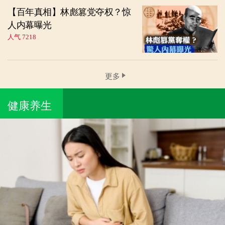
【百年真相】林彪篡党夺权？惊
人内幕曝光
人气 7218
更多
健康养生