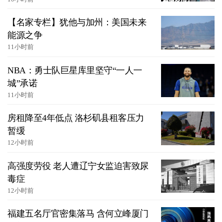
【名家专栏】犹他与加州：美国未来
能源之争
11小时前
NBA：勇士队巨星库里坚守“一人一
城”承诺
11小时前
房租降至4年低点 洛杉矶县租客压力
暂缓
12小时前
高强度劳役 老人遭辽宁女监迫害致尿
毒症
12小时前
福建五名厅官密集落马 含何立峰厦门