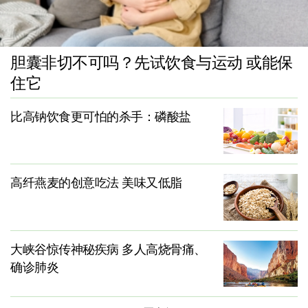
胆囊非切不可吗？先试饮食与运动 或能保
住它
比高钠饮食更可怕的杀手：磷酸盐
高纤燕麦的创意吃法 美味又低脂
大峡谷惊传神秘疾病 多人高烧骨痛、
确诊肺炎