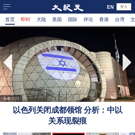
大
EN
登入
首页
即时
大陆
美国
国际
评论
香港
台湾
纪
元
新
闻
网
头条 1/12
以色列关闭成都领馆 分析：中以
关系现裂痕