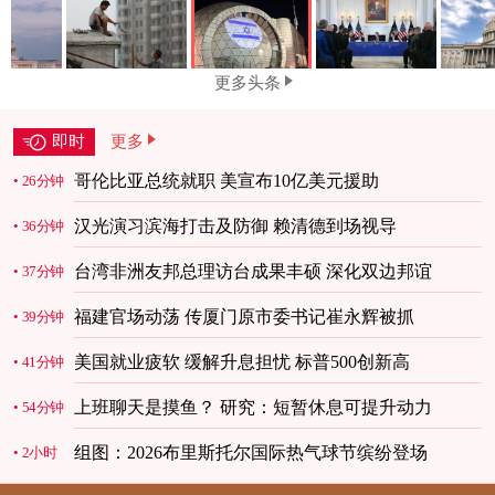
更多头条
即时
更多
哥伦比亚总统就职 美宣布10亿美元援助
26分钟
汉光演习滨海打击及防御 赖清德到场视导
36分钟
台湾非洲友邦总理访台成果丰硕 深化双边邦谊
37分钟
福建官场动荡 传厦门原市委书记崔永辉被抓
39分钟
美国就业疲软 缓解升息担忧 标普500创新高
41分钟
上班聊天是摸鱼？ 研究：短暂休息可提升动力
54分钟
组图：2026布里斯托尔国际热气球节缤纷登场
2小时