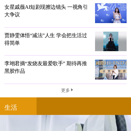
女星戚薇AI短剧现擦边镜头 一视角引
大争议
贾静雯体悟“减法”人生 学会把生活过
得简单
李翊君摘“发烧友最爱歌手” 期待再推
黑胶作品
更多
生活