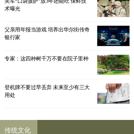
美军“口袋披萨”放3年还能吃 保鲜技
术曝光
父亲用年报当游戏 培养出华尔街传奇
银行家
专家：这四种树千万不要在院子里种
登机牌不要过早丢弃 未来至少有三大
用处
传统文化