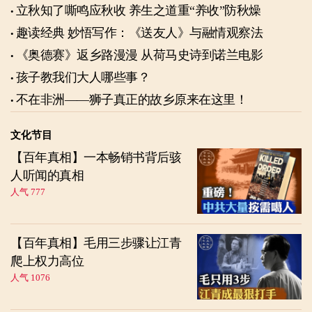
立秋知了嘶鸣应秋收 养生之道重“养收”防秋燥
趣读经典 妙悟写作：《送友人》与融情观察法
《奥德赛》返乡路漫漫 从荷马史诗到诺兰电影
孩子教我们大人哪些事？
不在非洲——狮子真正的故乡原来在这里！
文化节目
【百年真相】一本畅销书背后骇
人听闻的真相
人气 777
【百年真相】毛用三步骤让江青
爬上权力高位
人气 1076