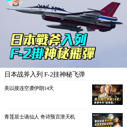
日本战斧入列 F-2挂神秘飞弹
美以接连空袭伊朗14天
青莲居士谪仙人 奇诗预言泄天机