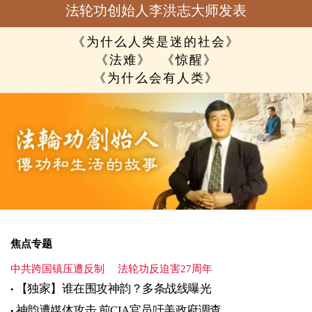
法轮功创始人李洪志大师发表
《为什么人类是迷的社会》
《法难》
《惊醒》
《为什么会有人类》
焦点专题
中共跨国镇压遭反制
法轮功反迫害27周年
【独家】谁在围攻神韵？多条战线曝光
神韵遭媒体攻击 前CIA官员吁美政府调查