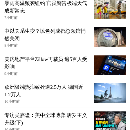
暴雨高温频袭纽约 官员警告极端天气
成新常态
7小时前
中以关系生变？以色列成都总领馆悄
然关闭
8小时前
美房地产平台Zillow再裁员 逾5百人受
影响
9小时前
欧洲极端热浪致死逾2.5万人 德国近
1.2万人
10小时前
专访吴嘉隆：美中全球博弈 唐罗主义
升级(下)
10小时前