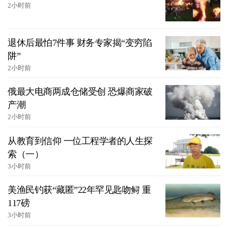
2小时前
退休后最怕7件事 财务专家揭“变穷陷
阱”
2小时前
俄最大电商两成仓储受创 恐爆商家破
产潮
2小时前
从教育到信仰 一位工程学者的人生探
索（一）
3小时前
美渔民钓获“藏匿”22年罕见匙吻鲟 重
117磅
3小时前