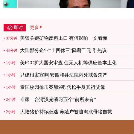
即时
更多
美禁关键矿物废料出口 有何影响一文看懂
37分钟
大陆部分企业“上四休三”降薪千元 引热议
43分钟
美FCC扩大国安审查 促无人机等供应链本土化
1小时
尹建根案宣判 安徽和县法院内外戒备森严
1小时
泰国校园枪击案酿9死 含枪手及其祖父母
1小时
专家：台湾汉光演习五个“前所未有”
2小时
大陆猪价持续低迷 养殖户被迫淘汰母猪自救
2小时