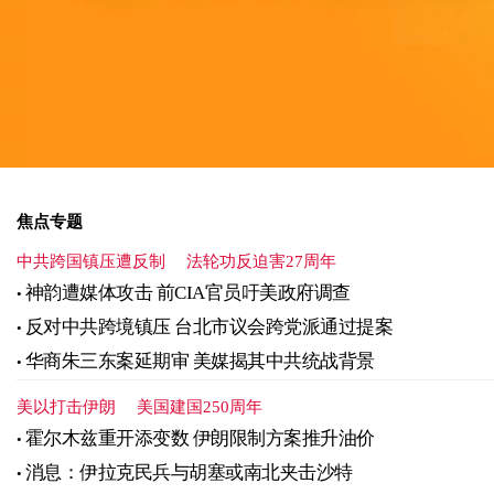
焦点专题
中共跨国镇压遭反制
法轮功反迫害27周年
神韵遭媒体攻击 前CIA官员吁美政府调查
反对中共跨境镇压 台北市议会跨党派通过提案
华商朱三东案延期审 美媒揭其中共统战背景
美以打击伊朗
美国建国250周年
霍尔木兹重开添变数 伊朗限制方案推升油价
消息：伊拉克民兵与胡塞或南北夹击沙特