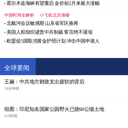
霍尔木兹海峡有望重启 金价创2月来最大涨幅
中国时局全解析
小飞机北京撞楼
北戴河会议敏感期 山东省军区换将
美国人权组织谴责中共制裁 誓言绝不退缩
欧盟促5国取消黄金护照计划 冲击中国申请人
全球要闻
王赫：中共地方财政支出疲软的背后
16分钟前
组图：印尼知名国家公园野火已烧60公顷土地
3小时前