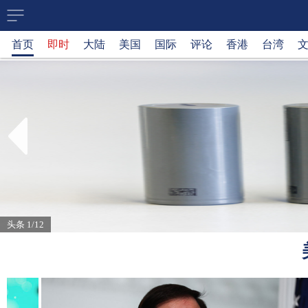
大
首页
即时
大陆
美国
国际
评论
香港
台湾
纪
元
新
闻
网
头条 1/12