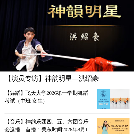
【演员专访】神韵明星—洪绍豪
【舞蹈】飞天大学2026第一学期舞蹈
考试（中班 女生）
【音乐】神韵乐团四、五、六团音乐
会选播｜首播：美东时间2026年8月1