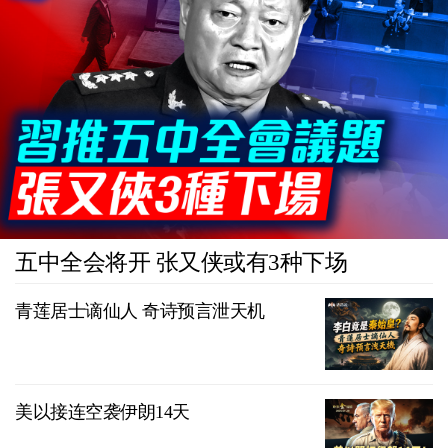
五中全会将开 张又侠或有3种下场
青莲居士谪仙人 奇诗预言泄天机
美以接连空袭伊朗14天