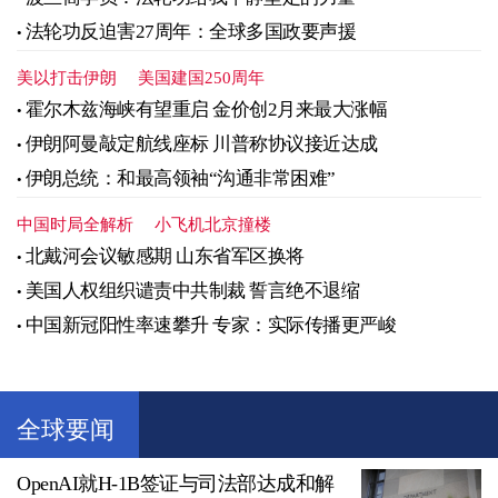
法轮功反迫害27周年：全球多国政要声援
美以打击伊朗
美国建国250周年
霍尔木兹海峡有望重启 金价创2月来最大涨幅
伊朗阿曼敲定航线座标 川普称协议接近达成
伊朗总统：和最高领袖“沟通非常困难”
中国时局全解析
小飞机北京撞楼
北戴河会议敏感期 山东省军区换将
美国人权组织谴责中共制裁 誓言绝不退缩
中国新冠阳性率速攀升 专家：实际传播更严峻
全球要闻
OpenAI就H-1B签证与司法部达成和解