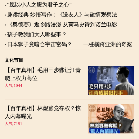
“愿以小人之腹为君子之心”
趣读经典 妙悟写作：《送友人》与融情观察法
《奥德赛》返乡路漫漫 从荷马史诗到诺兰电影
孩子教我们大人哪些事？
日本狮子竟暗合宇宙密码？——一桩横跨亚洲的奇案
文化节目
【百年真相】毛用三步骤让江青
爬上权力高位
人气 1044
【百年真相】林彪篡党夺权？惊
人内幕曝光
人气 7191