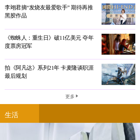
李翊君摘“发烧友最爱歌手” 期待再推
黑胶作品
《蜘蛛人：重生日》破11亿美元 夺年
度票房冠军
拍《阿凡达》系列21年 卡麦隆谈职涯
最后规划
更多
生活