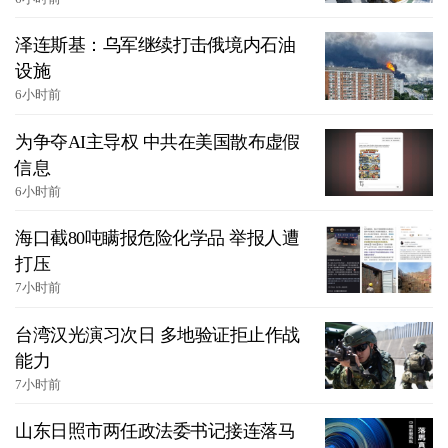
泽连斯基：乌军继续打击俄境内石油
设施
6小时前
为争夺AI主导权 中共在美国散布虚假
信息
6小时前
海口截80吨瞒报危险化学品 举报人遭
打压
7小时前
台湾汉光演习次日 多地验证拒止作战
能力
7小时前
山东日照市两任政法委书记接连落马