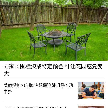
专家：围栏漆成特定颜色 可让花园感觉变
大
美教授抓AI作弊 考题藏陷阱 几乎全班
中招