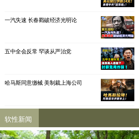
一汽失速 长春戳破经济光明论
五中全会反常 罕谈从严治党
哈马斯同意缴械 美制裁上海公司
软性新闻