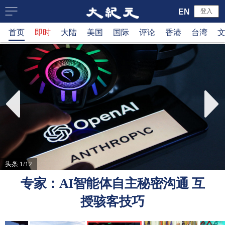
大
EN
登入
首页
即时
大陆
美国
国际
评论
香港
台湾
纪
元
新
闻
网
头条 1/12
专家：AI智能体自主秘密沟通 互
授骇客技巧