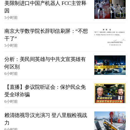
美限制进口中国产机器人 FCC主管释
因
5小时前
南京大学数学院长辞职信刷屏：“不想
干了”
5小时前
分析：美民间英雄与中共文宣英雄有
何区别
6小时前
【直播】参议院听证会：保护民众免
受全球诈骗
6小时前
赖清德视导汉光演习 登八里舰检视战
力
6小时前