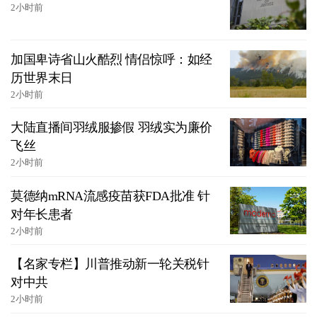
2小时前
加国卑诗省山火酷烈 情侣惊呼：如经
历世界末日
2小时前
大陆直播间羽绒服掺假 羽绒实为廉价
飞丝
2小时前
莫德纳mRNA流感疫苗获FDA批准 针
对年长患者
2小时前
【名家专栏】川普推动新一轮关税针
对中共
2小时前