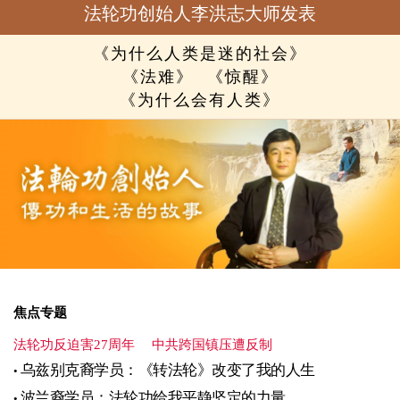
法轮功创始人李洪志大师发表
《为什么人类是迷的社会》
《法难》
《惊醒》
《为什么会有人类》
焦点专题
法轮功反迫害27周年
中共跨国镇压遭反制
乌兹别克裔学员：《转法轮》改变了我的人生
波兰裔学员：法轮功给我平静坚定的力量