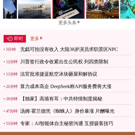
更多头条
即时
更多
无戯可拍没有收入 大陆38岁演员求职景区NPC
5分钟
川普签行政令收紧出生公民权 列四类限制
12分钟
法官批准捷蓝航空冰块砸屋和解协议
12分钟
算力成本高企 DeepSeek称API服务费将大涨
22分钟
【独家】高墙有耳：中共特情制度揭秘
28分钟
汤姆·霍兰德凭《蜘蛛人》身价暴涨 片酬曝光
47分钟
专家：AI智能体自主秘密沟通 互授骇客技巧
53分钟