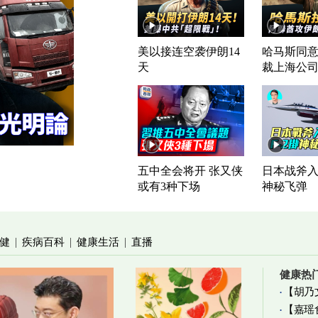
美以接连空袭伊朗14
哈马斯同意
天
裁上海公
五中全会将开 张又侠
日本战斧入列
或有3种下场
神秘飞弹
健
疾病百科
健康生活
直播
|
|
|
健康热
【胡乃
【嘉瑶
加物真