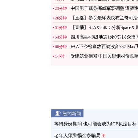
务协议
图
中国男子藏身挪威军事碉堡 遭驱
23分钟
出境
图
【直播】参院最终表决布兰奇司法
26分钟
长提名案
【直播】STAXTalk：分析SpaceX 
51分钟
报与股份解禁
四川高县4.9级地震1死6伤 民众指
54分钟
页岩气开采
图
FAA下令检查数百架波音737 Max
60分钟
机
图
受建筑业拖累 中国关键钢材价跌
1小时
十年低点
图
纽约新闻
等待身份期间 也可能会成为ICE执法目标
老年人须警惕金条骗局
图