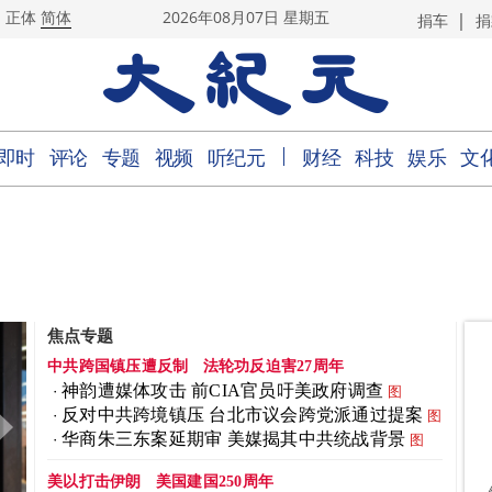
|
正体
简体
2026年08月07日 星期五
捐车
捐
｜
即时
评论
专题
视频
听纪元
财经
科技
娱乐
文
焦点专题
中共跨国镇压遭反制
法轮功反迫害27周年
神韵遭媒体攻击 前CIA官员吁美政府调查
图
反对中共跨境镇压 台北市议会跨党派通过提案
图
华商朱三东案延期审 美媒揭其中共统战背景
图
美以打击伊朗
美国建国250周年