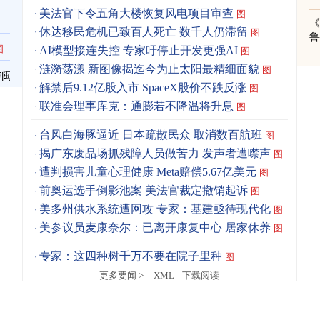
美法官下令五角大楼恢复风电项目审查
图
《
休达移民危机已致百人死亡 数千人仍滞留
图
图
AI模型接连失控 专家吁停止开发更强AI
图
涟漪荡漾 新图像揭迄今为止太阳最精细面貌
图
与闽
解禁后9.12亿股入市 SpaceX股价不跌反涨
图
联准会理事库克：通膨若不降温将升息
图
台风白海豚逼近 日本疏散民众 取消数百航班
图
揭广东废品场抓残障人员做苦力 发声者遭噤声
图
遭判损害儿童心理健康 Meta赔偿5.67亿美元
图
前奥运选手倒影池案 美法官裁定撤销起诉
图
美多州供水系统遭网攻 专家：基建亟待现代化
图
美参议员麦康奈尔：已离开康复中心 居家休养
图
专家：这四种树千万不要在院子里种
图
更多要闻 >
XML
下载阅读