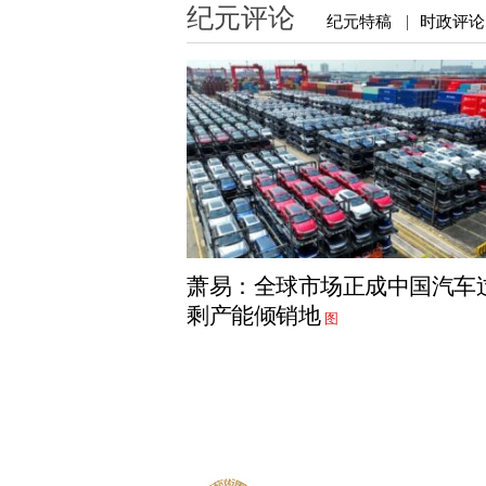
纪元评论
纪元特稿
时政评论
|
萧易：全球市场正成中国汽车
剩产能倾销地
图