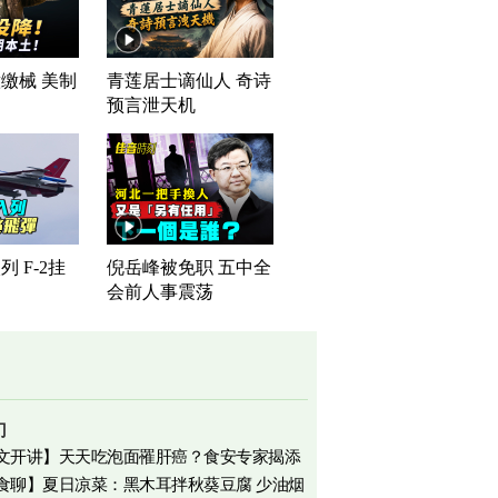
缴械 美制
青莲居士谪仙人 奇诗
司
预言泄天机
 F-2挂
倪岳峰被免职 五中全
会前人事震荡
门
文开讲】天天吃泡面罹肝癌？食安专家揭添
食聊】夏日凉菜：黑木耳拌秋葵豆腐 少油烟
相