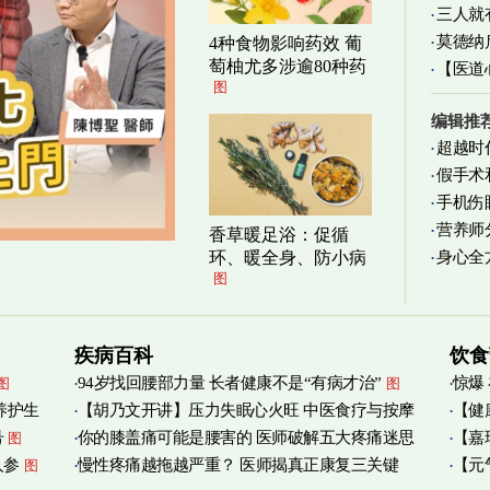
三人就
清爽养
莫德纳
4种食物影响药效 葡
萄柚尤多涉逾80种药
【医道
图
图
编辑推
超越时
假手术
手机伤
营养师
香草暖足浴：促循
身心全
环、暖全身、防小病
实践
图
图
疾病百科
饮食
94岁找回腰部力量 长者健康不是“有病才治”
惊爆
图
图
养护生
【胡乃文开讲】压力失眠心火旺 中医食疗与按摩
【健
号
你的膝盖痛可能是腰害的 医师破解五大疼痛迷思
【嘉
图
自救
管伤
图
人参
慢性疼痛越拖越严重？ 医师揭真正康复三关键
【元
图
宝
图
图