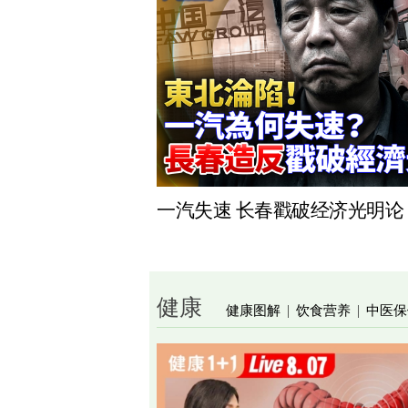
一汽失速 长春戳破经济光明论
健康
健康图解
饮食营养
中医保
|
|