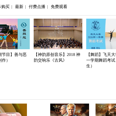
多购买
最新
付费点播
免费观看
|
|
|
期节目】善与恶
【神韵原创音乐】2018 神
【舞蹈】飞天大学
年制作）
韵交响乐《古风》
一学期舞蹈考试
生）