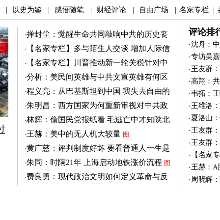
以史为鉴
感悟随笔
财经评论
自由广场
名家专栏
|
|
|
|
|
|
评论排
掸封尘：觉醒生命共同敲响中共的历史丧
钟
沈舟：中
图
【名家专栏】多与陌生人交谈 增加人际信
专访吴嘉
任
图
【名家专栏】川普推动新一轮关税针对中
王友群：
共
图
分析：美民间英雄与中共文宣英雄有何区
高翔：共
别
图
程义亮：从巴基斯坦到中国 我失去自由的
韦拓：王
两年
朱明昌：西方国家为何重新审视对中共政
王维洛：
策？
图
夏洛山：
林辉：偷国民党报纸看 毛逃亡中才知陕北
过
有刘志丹
王友群：
图
王赫：美中的无人机大较量
图
王友群：
黄广慈：评判制度好坏 要看普通人一生是
【名家专
否安稳
图
朱同：时隔21年 上海启动地铁涨价流程
图
王赫：A
费良勇：现代政治文明如何定义革命与反
周晓辉：
革命
图