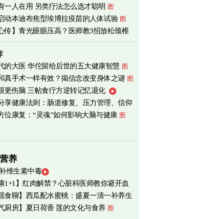
有一人在用 另类疗法怎么选才聪明
图
心
图
启动本迪布焦型埃博拉疫苗的人体试验
图
心传】青光眼眼压高？医师教3招放松颈椎
荐
代的大医 华佗留给后世的五大健康智慧
图
和真手术一样有效？揭信念改变身体之谜
图
眼更伤脑 三帖食疗方逆转记忆退化
分享健康法则：肠道修复、压力管理、信仰
方位康复：“灵魂”如何影响大脑与健康
图
营养
 补维生素中毒
康1+1】红肉解禁？心脏科医师教你避开血
瑶食聊】西瓜配水蜜桃：盛夏一清一补养生
害
气厨房】夏日荷香 莲的文化与食养
图