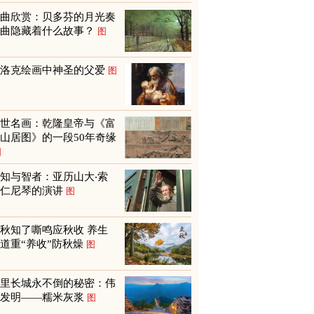
名曲欣赏：贝多芬的月光奏
鸣曲隐藏着什么故事？
图
巴洛克绘画中神圣的父爱
图
传世名画：乾隆皇帝与《富
山居图》的一段50年奇缘
图
知与智者：亚历山大‧索
尔仁尼琴的演讲
图
秋知了嘶鸣应秋收 养生
道重“养收”防秋燥
图
万里长城永不倒的秘密：伟
大发明——糯米灰浆
图