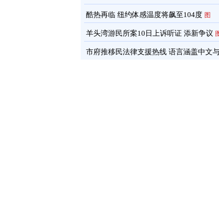
酷热再临 纽约体感温度将飙至104度
图
羊头湾游民所案10日上诉听证 添新争议
市府推移民法律支援热线 语言涵盖中文
南语
图