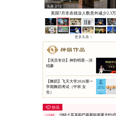
头条 2/12
头条 3/12
美军“口袋披萨”放3年还能吃 保鲜技术
美国7月非农就业人数意外减少2.3万
更多头条 >
【演员专访】神韵明星—洪
绍豪
【舞蹈】飞天大学2026第一
学期舞蹈考试（中班 女
生）
快讯
沙特土耳其和巴基斯坦签署北约式
3分钟