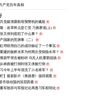
共产党百年真相
行
共党媒泄露航母预警机的尴尬
图
隆：改革终点是亡党 习换赛道(上)
图
张又侠到底犯了什么事？
图
产国家的荒唐事（二）
图
虹邓煜用自己的成功验证了一个事实
图
重建的板桥水库为何两次变病险水库？
图
俄装甲突击被粉碎 乌无人机重塑战场
图
从林彪被打倒到张又侠被打倒
图
习今年上半年清洗了21名将军？
图
栏】最新影片《奥德赛》值得观看
图
股市场动荡的深层因素
图
董军致辞与军报社论再透习军权弱化
图