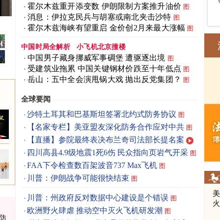
霍尔木兹重开添变数 伊朗限制方案推升油价
图
消息：伊拉克民兵与胡塞或南北夹击沙特
图
曝光
霍尔木兹海峡有望重启 金价创2月来最大涨幅
图
中国时局全解析
小飞机北京撞楼
中国男子藏身挪威军事碉堡 遭驱逐出境
图
受建筑业拖累 中国关键钢材价跌至十年低点
图
岳山：五中全会演甩锅大戏 抛出反党集团？
图
全球要闻
沙特土耳其和巴基斯坦签署北约式防务协议
图
【名家专栏】美亚盟友深化防务合作应对中共
图
【直播】参院最终表决布兰奇司法部长提名案
四川高县4.9级地震1死6伤 民众指向页岩气开采
图
FAA下令检查数百架波音737 Max飞机
图
川普：伊朗战争可能很快结束
图
川普：州政府反对数据中心建设是个错误
图
欧洲野火肆虐 推动空中灭火飞机研发潮
图
防