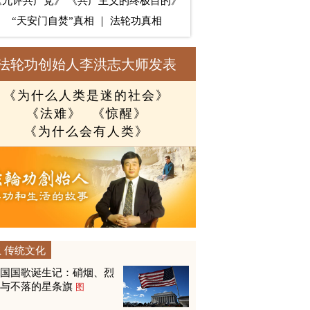
《九评共产党》
《共产主义的终极目的》
“天安门自焚”真相
｜
法轮功真相
法轮功创始人李洪志大师发表
《为什么人类是迷的社会》
《法难》
《惊醒》
《为什么会有人类》
传统文化
美国国歌诞生记：硝烟、烈
火与不落的星条旗
图