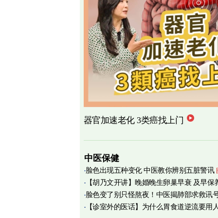
器官加速老化 3类癌找上门
中医保健
脸色出现五种变化 中医教你辨别五脏警讯
【胡乃文开讲】晚婚晚生卵巢早衰 及早保
脸色变了别只怪熬夜！中医揭肺部求救讯
育
【诊室外的医话】为什么胃食道逆流要用