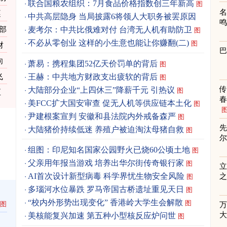
联合国粮农组织：7月食品价格指数创三年新高
图
逐
中共高层隐身 当局披露6将领人大职务被罢原因
图
部
麦考尔：中共比俄难对付 台湾无人机有助防卫
图
不必从零创业 这样的小生意也能让你赚翻(二)
图
财
向
萧易：携程集团52亿天价罚单的背后
图
王赫：中共地方财政支出疲软的背后
飞
图
大陆部分企业“上四休三”降薪千元 引热议
图
至
春
美FCC扩大国安审查 促无人机等供应链本土化
图
尹建根案宣判 安徽和县法院内外戒备森严
图
先
大陆猪价持续低迷 养殖户被迫淘汰母猪自救
图
组图：印尼知名国家公园野火已烧60公顷土地
图
父亲用年报当游戏 培养出华尔街传奇银行家
图
立
AI首次设计新型病毒 科学界忧生物安全风险
之
图
多瑙河水位暴跌 罗马帝国古桥遗址重见天日
图
“校内外形势出现变化” 香港岭大学生会解散
图
图
美核能复兴加速 第五种小型核反应炉问世
图