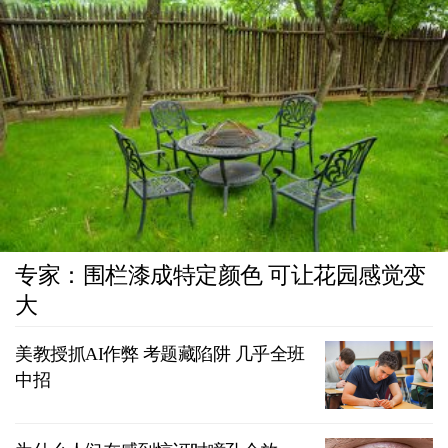
专家：围栏漆成特定颜色 可让花园感觉变
大
美教授抓AI作弊 考题藏陷阱 几乎全班
中招