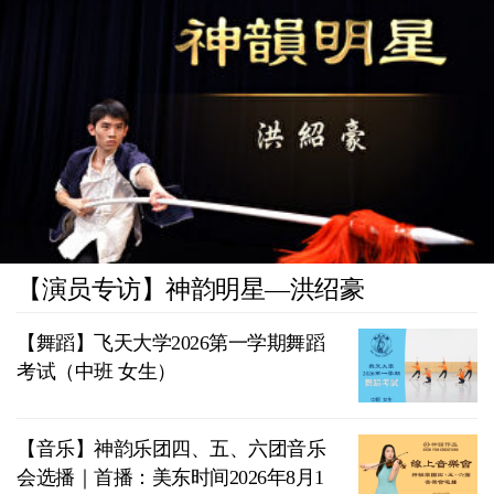
【演员专访】神韵明星—洪绍豪
【舞蹈】飞天大学2026第一学期舞蹈
考试（中班 女生）
【音乐】神韵乐团四、五、六团音乐
会选播｜首播：美东时间2026年8月1