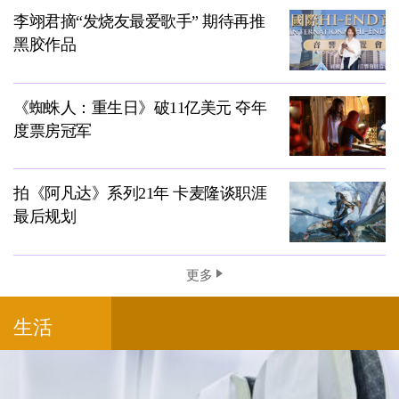
李翊君摘“发烧友最爱歌手” 期待再推
黑胶作品
《蜘蛛人：重生日》破11亿美元 夺年
度票房冠军
拍《阿凡达》系列21年 卡麦隆谈职涯
最后规划
更多
生活