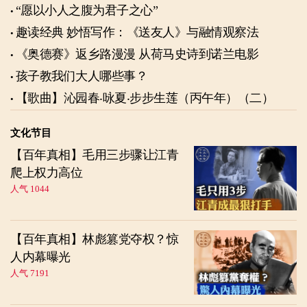
“愿以小人之腹为君子之心”
趣读经典 妙悟写作：《送友人》与融情观察法
《奥德赛》返乡路漫漫 从荷马史诗到诺兰电影
孩子教我们大人哪些事？
【歌曲】沁园春‧咏夏‧步步生莲（丙午年）（二）
文化节目
【百年真相】毛用三步骤让江青
爬上权力高位
人气 1044
【百年真相】林彪篡党夺权？惊
人内幕曝光
人气 7191