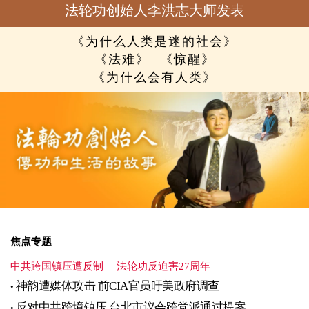
法轮功创始人李洪志大师发表
《为什么人类是迷的社会》
《法难》
《惊醒》
《为什么会有人类》
焦点专题
中共跨国镇压遭反制
法轮功反迫害27周年
神韵遭媒体攻击 前CIA官员吁美政府调查
反对中共跨境镇压 台北市议会跨党派通过提案