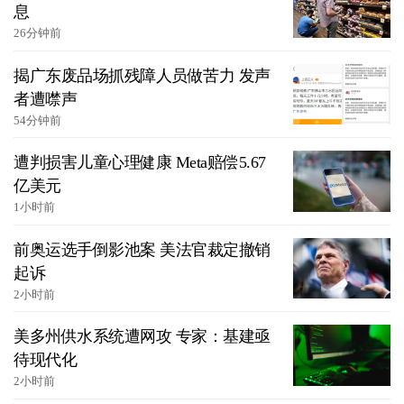
息
26分钟前
揭广东废品场抓残障人员做苦力 发声
者遭噤声
54分钟前
遭判损害儿童心理健康 Meta赔偿5.67
亿美元
1小时前
前奥运选手倒影池案 美法官裁定撤销
起诉
2小时前
美多州供水系统遭网攻 专家：基建亟
待现代化
2小时前