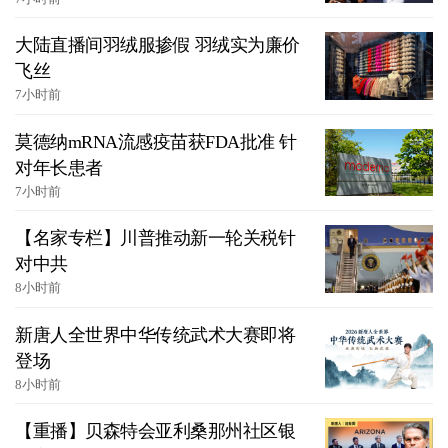
大陆直播间羽绒服掺假 羽绒实为廉价
飞丝
7小时前
莫德纳mRNA流感疫苗获FDA批准 针
对年长患者
7小时前
【名家专栏】川普推动新一轮关税针
对中共
8小时前
新唐人全世界中华传统武术大赛即将
登场
8小时前
【重播】贝森特会亚利桑那州社区银