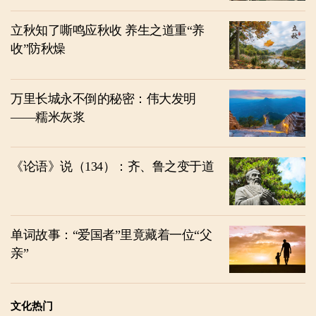
立秋知了嘶鸣应秋收 养生之道重“养
收”防秋燥
万里长城永不倒的秘密：伟大发明
——糯米灰浆
《论语》说（134）：齐、鲁之变于道
单词故事：“爱国者”里竟藏着一位“父
亲”
文化热门