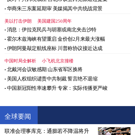
华商朱三东案延期审 美媒揭其中共统战背景
美以打击伊朗
美国建国250周年
消息：伊拉克民兵与胡塞或南北夹击沙特
霍尔木兹海峡有望重启 金价创2月来最大涨幅
伊朗阿曼敲定航线座标 川普称协议接近达成
中国时局全解析
小飞机北京撞楼
北戴河会议敏感期 山东省军区换将
美国人权组织谴责中共制裁 誓言绝不退缩
中国新冠阳性率速攀升 专家：实际传播更严峻
全球要闻
联准会理事库克：通膨若不降温将升