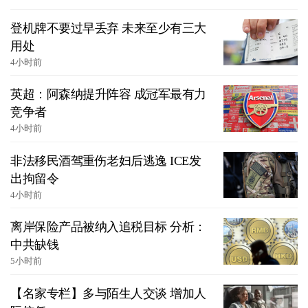
登机牌不要过早丢弃 未来至少有三大
用处
4小时前
英超：阿森纳提升阵容 成冠军最有力
竞争者
4小时前
非法移民酒驾重伤老妇后逃逸 ICE发
出拘留令
4小时前
离岸保险产品被纳入追税目标 分析：
中共缺钱
5小时前
【名家专栏】多与陌生人交谈 增加人