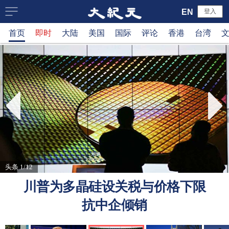
大
EN
登入
首页
即时
大陆
美国
国际
评论
香港
台湾
纪
元
新
闻
网
头条 1/12
川普为多晶硅设关税与价格下限
抗中企倾销