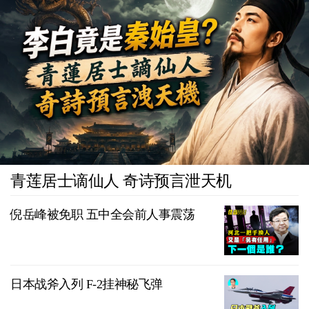
青莲居士谪仙人 奇诗预言泄天机
倪岳峰被免职 五中全会前人事震荡
日本战斧入列 F-2挂神秘飞弹