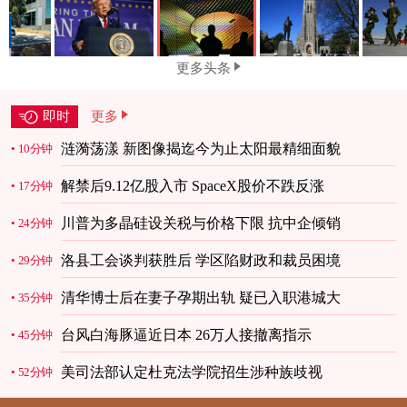
更多头条
即时
更多
涟漪荡漾 新图像揭迄今为止太阳最精细面貌
10分钟
解禁后9.12亿股入市 SpaceX股价不跌反涨
17分钟
川普为多晶硅设关税与价格下限 抗中企倾销
24分钟
洛县工会谈判获胜后 学区陷财政和裁员困境
29分钟
清华博士后在妻子孕期出轨 疑已入职港城大
35分钟
台风白海豚逼近日本 26万人接撤离指示
45分钟
美司法部认定杜克法学院招生涉种族歧视
52分钟