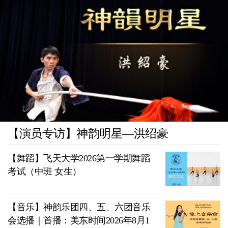
【演员专访】神韵明星—洪绍豪
【舞蹈】飞天大学2026第一学期舞蹈
考试（中班 女生）
【音乐】神韵乐团四、五、六团音乐
会选播｜首播：美东时间2026年8月1