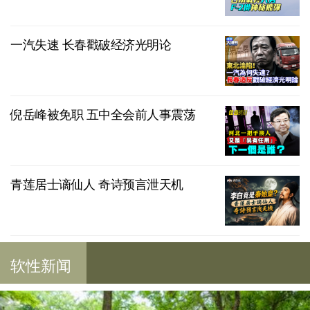
一汽失速 长春戳破经济光明论
倪岳峰被免职 五中全会前人事震荡
青莲居士谪仙人 奇诗预言泄天机
软性新闻