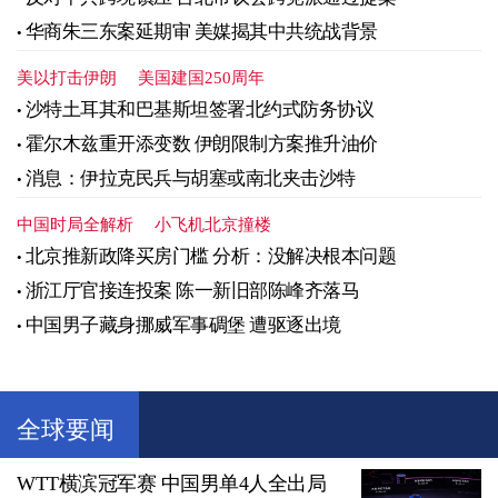
华商朱三东案延期审 美媒揭其中共统战背景
美以打击伊朗
美国建国250周年
沙特土耳其和巴基斯坦签署北约式防务协议
霍尔木兹重开添变数 伊朗限制方案推升油价
消息：伊拉克民兵与胡塞或南北夹击沙特
中国时局全解析
小飞机北京撞楼
北京推新政降买房门槛 分析：没解决根本问题
浙江厅官接连投案 陈一新旧部陈峰齐落马
中国男子藏身挪威军事碉堡 遭驱逐出境
全球要闻
WTT横滨冠军赛 中国男单4人全出局