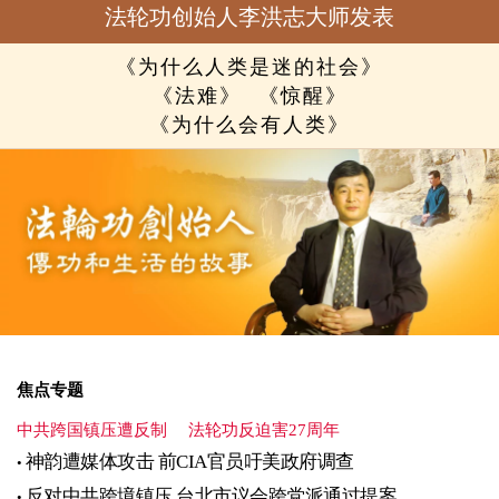
法轮功创始人李洪志大师发表
《为什么人类是迷的社会》
《法难》
《惊醒》
《为什么会有人类》
焦点专题
中共跨国镇压遭反制
法轮功反迫害27周年
神韵遭媒体攻击 前CIA官员吁美政府调查
反对中共跨境镇压 台北市议会跨党派通过提案