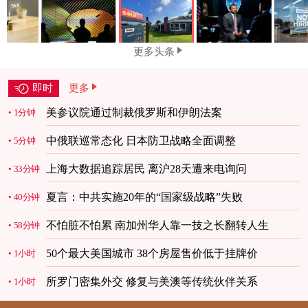
更多头条
即时
更多
美参议院通过制裁俄罗斯和伊朗法案
1分钟
中俄联巡常态化 日本防卫战略全面调整
5分钟
上海大数据追踪居民 离沪28天遭来电询问
33分钟
夏言：中共实施20年的“国家级战略”失败
40分钟
不怕脏不怕累 南加州华人靠一技之长翻转人生
58分钟
50个最大美国城市 38个房屋售价低于挂牌价
1小时
所罗门密集外交 修复与美澳等传统伙伴关系
1小时