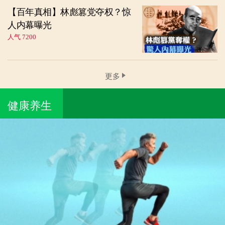
【百年真相】林彪篡党夺权？惊
人内幕曝光
人气 7200
更多
健康养生