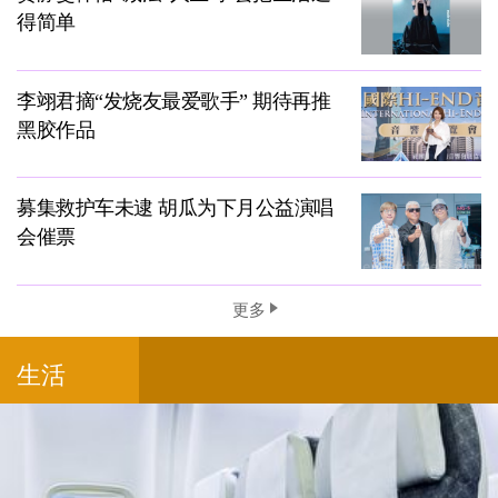
得简单
李翊君摘“发烧友最爱歌手” 期待再推
黑胶作品
募集救护车未逮 胡瓜为下月公益演唱
会催票
更多
生活