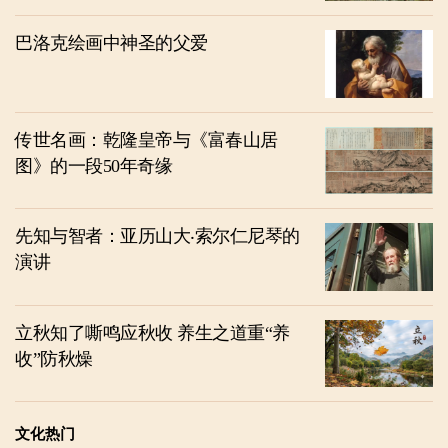
巴洛克绘画中神圣的父爱
传世名画：乾隆皇帝与《富春山居
图》的一段50年奇缘
先知与智者：亚历山大‧索尔仁尼琴的
演讲
立秋知了嘶鸣应秋收 养生之道重“养
收”防秋燥
文化热门