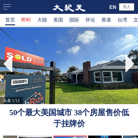
大
EN
登入
首页
即时
大陆
美国
国际
评论
香港
台湾
纪
元
新
闻
网
头条 1/12
50个最大美国城市 38个房屋售价低
于挂牌价