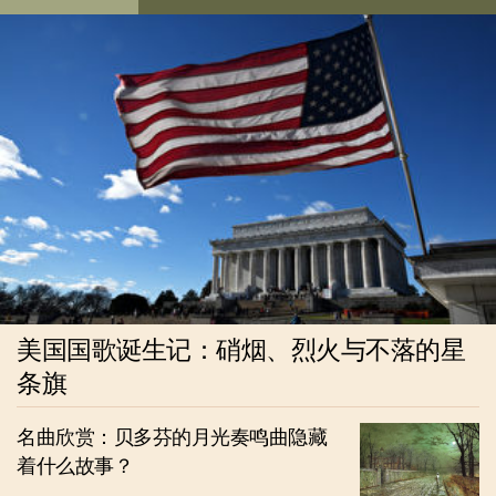
美国国歌诞生记：硝烟、烈火与不落的星
条旗
名曲欣赏：贝多芬的月光奏鸣曲隐藏
着什么故事？