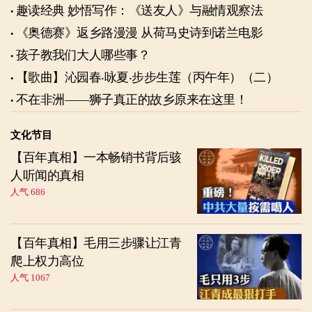
趣读经典 妙悟写作：《送友人》与融情观察法
《奥德赛》返乡路漫漫 从荷马史诗到诺兰电影
孩子教我们大人哪些事？
【歌曲】沁园春‧咏夏‧步步生莲（丙午年）（二）
不在非洲——狮子真正的故乡原来在这里！
文化节目
【百年真相】一本畅销书背后骇
人听闻的真相
人气 686
【百年真相】毛用三步骤让江青
爬上权力高位
人气 1067