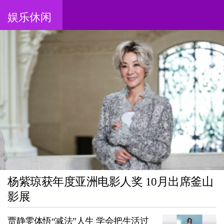
娱乐休闲
杨紫琼获年度亚洲电影人奖 10月出席釜山
影展
贾静雯体悟“减法”人生 学会把生活过