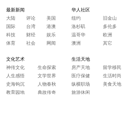
最新新闻
华人社区
大陆
评论
美国
纽约
旧金山
国际
台湾
港澳
洛杉矶
多伦多
科技
财经
娱乐
温哥华
欧洲
体育
社会
网闻
澳洲
其它
文化艺术
生活天地
神传文化
生命探索
房产天地
留学移民
人生感悟
文学世界
医疗保健
生活时尚
史海钩沉
人物春秋
纵横职场
美食天地
教育园地
典故传奇
旅游休闲
艺术长河
本网站图文内容归大纪元所有，
任何单位及个人未经许可，不得擅自转载使用。