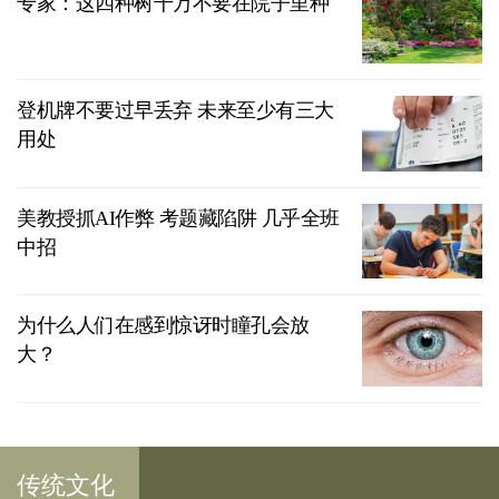
专家：这四种树千万不要在院子里种
登机牌不要过早丢弃 未来至少有三大
用处
美教授抓AI作弊 考题藏陷阱 几乎全班
中招
为什么人们在感到惊讶时瞳孔会放
大？
传统文化