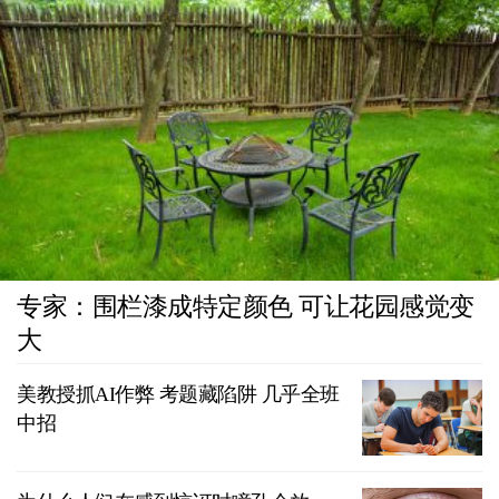
专家：围栏漆成特定颜色 可让花园感觉变
大
美教授抓AI作弊 考题藏陷阱 几乎全班
中招