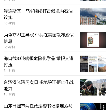
泽连斯基：乌军继续打击俄境内石油
设施
6小时前
为争夺AI主导权 中共在美国散布虚假
信息
6小时前
海口截80吨瞒报危险化学品 举报人遭
打压
7小时前
台湾汉光演习次日 多地验证拒止作战
能力
7小时前
山东日照市两任政法委书记接连落马