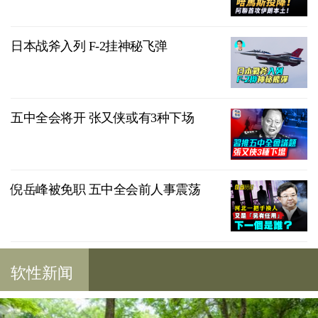
日本战斧入列 F-2挂神秘飞弹
五中全会将开 张又侠或有3种下场
倪岳峰被免职 五中全会前人事震荡
软性新闻