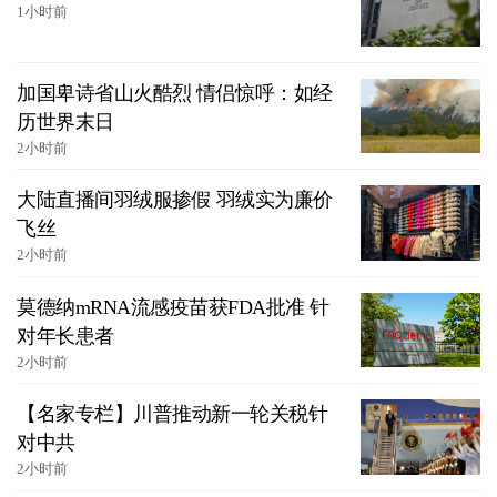
1小时前
加国卑诗省山火酷烈 情侣惊呼：如经
历世界末日
2小时前
大陆直播间羽绒服掺假 羽绒实为廉价
飞丝
2小时前
莫德纳mRNA流感疫苗获FDA批准 针
对年长患者
2小时前
【名家专栏】川普推动新一轮关税针
对中共
2小时前