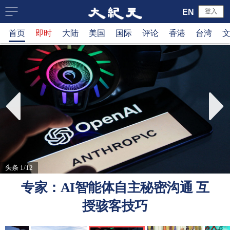
大
EN
登入
首页
即时
大陆
美国
国际
评论
香港
台湾
纪
元
新
闻
网
头条 1/12
专家：AI智能体自主秘密沟通 互
授骇客技巧