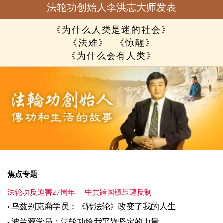
法轮功创始人李洪志大师发表
《为什么人类是迷的社会》
《法难》
《惊醒》
《为什么会有人类》
焦点专题
法轮功反迫害27周年
中共跨国镇压遭反制
乌兹别克裔学员：《转法轮》改变了我的人生
波兰裔学员：法轮功给我平静坚定的力量