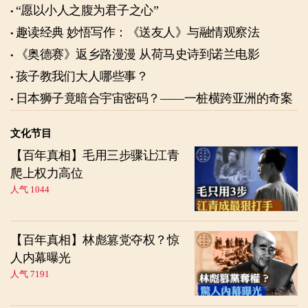
“愿以小人之腹为君子之心”
趣读经典 妙悟写作：《送友人》与融情观察法
《奥德赛》返乡路漫漫 从荷马史诗到诺兰电影
孩子教我们大人哪些事？
日本狮子竟暗合宇宙密码？——一桩横跨亚洲的奇案
文化节目
【百年真相】毛用三步骤让江青
爬上权力高位
人气 1044
【百年真相】林彪篡党夺权？惊
人内幕曝光
人气 7191