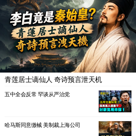
青莲居士谪仙人 奇诗预言泄天机
五中全会反常 罕谈从严治党
哈马斯同意缴械 美制裁上海公司