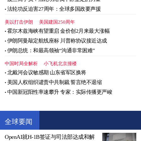
法轮功反迫害27周年：全球多国政要声援
美以打击伊朗
美国建国250周年
霍尔木兹海峡有望重启 金价创2月来最大涨幅
伊朗阿曼敲定航线座标 川普称协议接近达成
伊朗总统：和最高领袖“沟通非常困难”
中国时局全解析
小飞机北京撞楼
北戴河会议敏感期 山东省军区换将
美国人权组织谴责中共制裁 誓言绝不退缩
中国新冠阳性率速攀升 专家：实际传播更严峻
全球要闻
OpenAI就H-1B签证与司法部达成和解