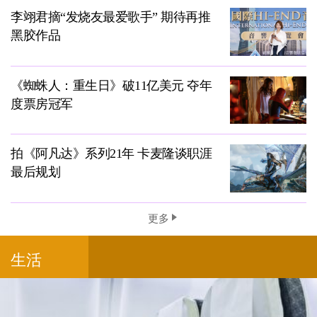
李翊君摘“发烧友最爱歌手” 期待再推
黑胶作品
《蜘蛛人：重生日》破11亿美元 夺年
度票房冠军
拍《阿凡达》系列21年 卡麦隆谈职涯
最后规划
更多
生活