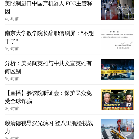
美限制进口中国产机器人 FCC主管释
因
4小时前
南京大学数学院长辞职信刷屏：“不想
干了”
5小时前
分析：美民间英雄与中共文宣英雄有
何区别
5小时前
【直播】参议院听证会：保护民众免
受全球诈骗
6小时前
赖清德视导汉光演习 登八里舰检视战
力
6小时前