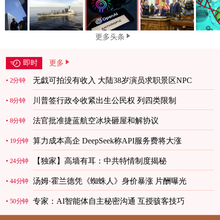
更多头条
即时
更多
无戯可拍没有收入 大陆38岁演员求职景区NPC
2分钟
川普签行政令收紧出生公民权 列四类限制
8分钟
法官批准捷蓝航空冰块砸屋和解协议
8分钟
算力成本高企 DeepSeek称API服务费将大涨
19分钟
【独家】高墙有耳：中共特情制度揭秘
24分钟
汤姆·霍兰德凭《蜘蛛人》身价暴涨 片酬曝光
44分钟
专家：AI智能体自主秘密沟通 互授骇客技巧
50分钟