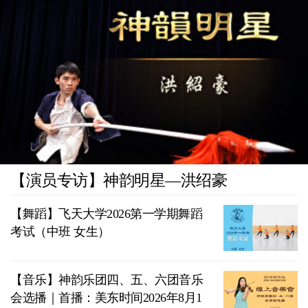
【演员专访】神韵明星—洪绍豪
【舞蹈】飞天大学2026第一学期舞蹈
考试（中班 女生）
【音乐】神韵乐团四、五、六团音乐
会选播｜首播：美东时间2026年8月1