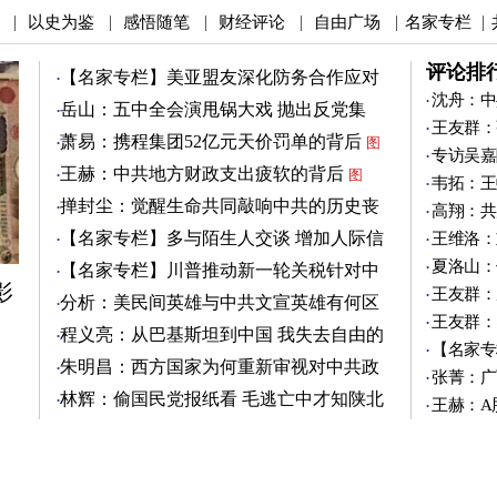
以史为鉴
感悟随笔
财经评论
自由广场
名家专栏
|
|
|
|
|
|
评论排
【名家专栏】美亚盟友深化防务合作应对
中共
沈舟：中
图
岳山：五中全会演甩锅大戏 抛出反党集
王友群：
团？
图
萧易：携程集团52亿元天价罚单的背后
图
专访吴嘉
王赫：中共地方财政支出疲软的背后
图
韦拓：王
掸封尘：觉醒生命共同敲响中共的历史丧
高翔：共
钟
图
【名家专栏】多与陌生人交谈 增加人际信
王维洛：
任
图
夏洛山：
【名家专栏】川普推动新一轮关税针对中
影
共
王友群：
图
分析：美民间英雄与中共文宣英雄有何区
王友群：
别
图
程义亮：从巴基斯坦到中国 我失去自由的
【名家专
两年
朱明昌：西方国家为何重新审视对中共政
张菁：广
策？
图
林辉：偷国民党报纸看 毛逃亡中才知陕北
王赫：A
有刘志丹
图