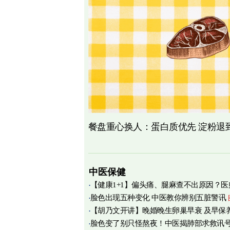
餐盘重心换人：蛋白质优先 淀粉退
中医保健
【健康1+1】偏头痛、腿麻查不出原因？医
脸色出现五种变化 中医教你辨别五脏警讯
痛源竟在肌筋膜
图
【胡乃文开讲】晚婚晚生卵巢早衰 及早保
脸色变了别只怪熬夜！中医揭肺部求救讯
育