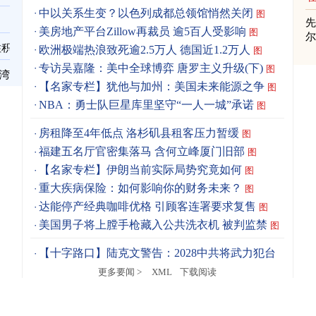
中以关系生变？以色列成都总领馆悄然关闭
图
先
美房地产平台Zillow再裁员 逾5百人受影响
图
住积
欧洲极端热浪致死逾2.5万人 德国近1.2万人
图
专访吴嘉隆：美中全球博弈 唐罗主义升级(下)
图
台湾
【名家专栏】犹他与加州：美国未来能源之争
图
NBA：勇士队巨星库里坚守“一人一城”承诺
图
房租降至4年低点 洛杉矶县租客压力暂缓
图
福建五名厅官密集落马 含何立峰厦门旧部
图
【名家专栏】伊朗当前实际局势究竟如何
图
重大疾病保险：如何影响你的财务未来？
图
达能停产经典咖啡优格 引顾客连署要求复售
图
美国男子将上膛手枪藏入公共洗衣机 被判监禁
图
【十字路口】陆克文警告：2028中共将武力犯台
更多要闻 >
XML
下载阅读