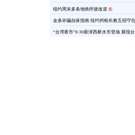
通报
图
纽约周末多条地铁停驶改道
图
金条诈骗自保指南 纽约州检长教五招守
蓄
图
“台湾夜市”8‧30新泽西桥水市登场 展现
文化软实力
图