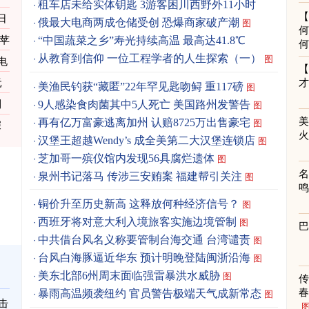
租车店未给实体钥匙 3游客困川西野外11小时
日
俄最大电商两成仓储受创 恐爆商家破产潮
图
何
况苹
“中国蔬菜之乡”寿光持续高温 最高达41.8℃
何
从教育到信仰 一位工程学者的人生探索（一）
图
电
元
美渔民钓获“藏匿”22年罕见匙吻鲟 重117磅
图
9人感染食肉菌其中5人死亡 美国路州发警告
到
图
再有亿万富豪逃离加州 认赔8725万出售豪宅
图
深
汉堡王超越Wendy’s 成全美第二大汉堡连锁店
图
芝加哥一殡仪馆内发现56具腐烂遗体
图
泉州书记落马 传涉三安贿案 福建帮引关注
图
铜价升至历史新高 这释放何种经济信号？
图
西班牙将对意大利入境旅客实施边境管制
图
中共借台风名义称要管制台海交通 台湾谴责
图
台风白海豚逼近华东 预计明晚登陆闽浙沿海
图
美东北部6州周末面临强雷暴洪水威胁
图
春
暴雨高温频袭纽约 官员警告极端天气成新常态
图
击