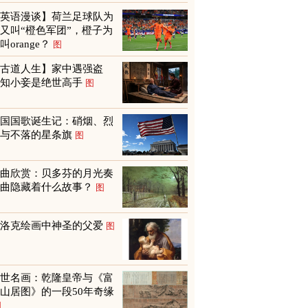
【英语漫谈】荷兰足球队为
又叫“橙色军团”，橙子为
叫orange？
图
【古道人生】家中遇强盗
才知小妾是绝世高手
图
美国国歌诞生记：硝烟、烈
火与不落的星条旗
图
名曲欣赏：贝多芬的月光奏
鸣曲隐藏着什么故事？
图
巴洛克绘画中神圣的父爱
图
传世名画：乾隆皇帝与《富
山居图》的一段50年奇缘
图