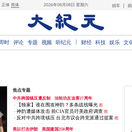
|
正体
简体
2026年08月08日 星期六
捐车
捐
｜
即时
评论
专题
视频
听纪元
财经
科技
娱乐
文
焦点专题
中共跨国镇压遭反制
法轮功反迫害27周年
【独家】谁在围攻神韵？多条战线曝光
图
神韵遭媒体攻击 前CIA官员吁美政府调查
图
反对中共跨境镇压 台北市议会跨党派通过提案
图
美以打击伊朗
美国建国250周年