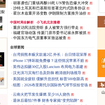
胡塞袭也门重镇再酿10死 UN警告恐爆大冲突
图
沙特土耳其和巴基斯坦签署北约式防务协议
图
现裂
霍尔木兹重开添变数 伊朗限制方案推升油价
图
中国时局全解析
小飞机北京撞楼
重庆访民法院旁听 多人被警方强行带走
图
福建官场动荡 传厦门原市委书记崔永辉被抓
图
中国东方电气原董事宋致远被查
图
全球要闻
台湾捐熊本赈灾款逾2亿 外长：台日情谊深厚
图
iPhone 17摔坏能免费修？这些情况苹果不赔
图
英伟达拟砸30亿入股Lancium 布局电力基建
图
汉光演习滨海打击及防御 赖清德到场视导
图
美国就业疲软 缓解升息担忧 标普500创新高
图
组图：2026布里斯托尔国际热气球节缤纷登场
图
云南火把节发生爆燃 至少16人烧伤
图
退休后最怕7件事 财务专家揭“变穷陷阱”
图
行