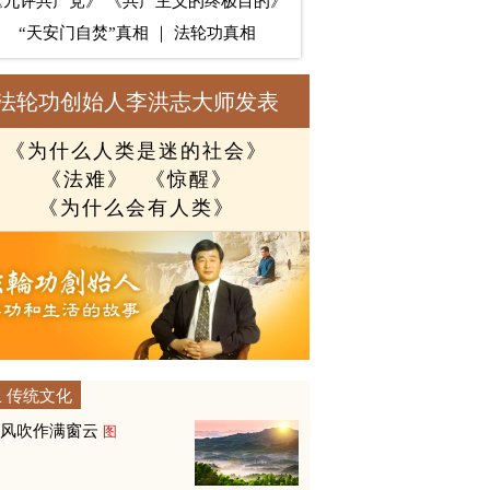
《九评共产党》
《共产主义的终极目的》
“天安门自焚”真相
｜
法轮功真相
法轮功创始人李洪志大师发表
《为什么人类是迷的社会》
《法难》
《惊醒》
《为什么会有人类》
传统文化
山风吹作满窗云
图