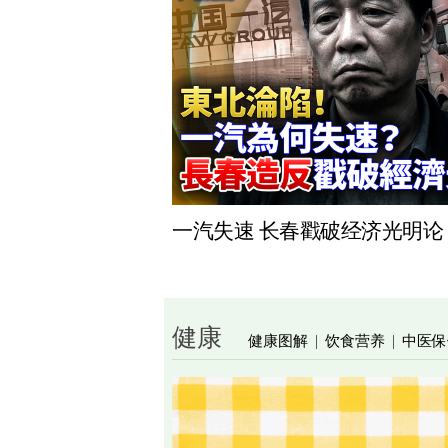
一汽失速 长春戳破经济光明论
健康
健康图解
饮食营养
中医保
|
|