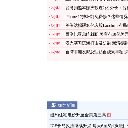
带走
图
台湾捐熊本赈灾款逾2亿 外长：台
2小时
情谊深厚
图
iPhone 17摔坏能免费修？这些情
3小时
果不赔
图
英伟达拟砸30亿入股Lancium 布局
3小时
力基建
图
哥伦比亚总统就职 美宣布10亿美
4小时
援助
图
汉光演习滨海打击及防御 赖清德
4小时
场视导
图
台湾非洲友邦总理访台成果丰硕 
4小时
化双边邦谊
图
纽约新闻
纽约住宅电价升至全美第三高
图
ICE长岛执法继续升温 每天6至8宗执法目