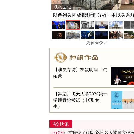
头条 2/12
以色列关闭成都领馆 分析：中以关系
痕
更多头条 >
【演员专访】神韵明星—洪
绍豪
【舞蹈】飞天大学2026第一
学期舞蹈考试（中班 女
生）
快讯
重庆访民法院旁听 多人被警方强
21分钟