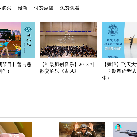
多购买
最新
付费点播
免费观看
|
|
|
期节目】善与恶
【神韵原创音乐】2018 神
【舞蹈】飞天大学
年制作）
韵交响乐《古风》
一学期舞蹈考试
生）