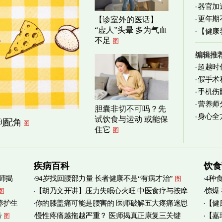
器官加
清爽养
更年期
【诊室外的医话】
“虚人”头晕 多为气血
【健康
不足
图
减缓
编辑推
超越时
假手术
手机伤
营养师
胆囊非切不可吗？先
身心全
实践
图
试饮食与运动 或能保
到配角
图
住它
图
疾病百科
饮食
师揭
94岁找回腰部力量 长者健康不是“有病才治”
4种
图
【胡乃文开讲】压力失眠心火旺 中医食疗与按摩
惊爆
图
养护生
你的膝盖痛可能是腰害的 医师破解五大疼痛迷思
【健
自救
图
号
慢性疼痛越拖越严重？ 医师揭真正康复三关键
【嘉
图
管伤