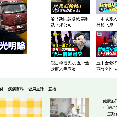
哈马斯同意缴械 美制
日本战斧入列
裁上海公司
神秘飞弹
倪岳峰被免职 五中全
五中全会将
会前人事震荡
或有3种下
健
疾病百科
健康生活
直播
|
|
|
健康热
【胡乃
【嘉瑶
加物真