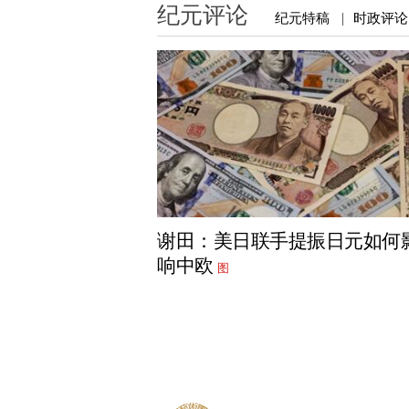
纪元评论
纪元特稿
时政评论
|
谢田：美日联手提振日元如何
响中欧
图