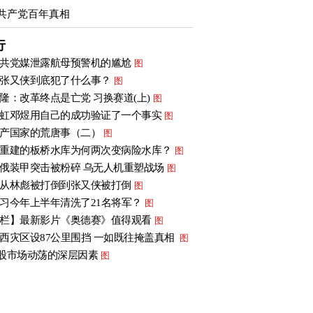
共产党百年真相
行
共党媒泄露航母预警机的尴尬
图
张又侠到底犯了什么事？
图
隆：改革终点是亡党 习换赛道(上)
图
虹邓煜用自己的成功验证了一个事实
图
产国家的荒唐事（二）
图
重建的板桥水库为何两次变病险水库？
图
俄装甲突击被粉碎 乌无人机重塑战场
图
从林彪被打倒到张又侠被打倒
图
习今年上半年清洗了21名将军？
图
栏】最新影片《奥德赛》值得观看
图
西灾区设87公里围挡 一如既往掩盖真相
图
股市场动荡的深层因素
图