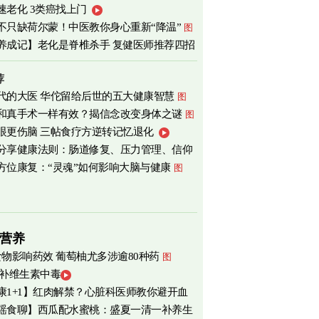
速老化 3类癌找上门
心
图
不只缺荷尔蒙！中医教你身心重新“降温”
图
养成记】老化是脊椎杀手 复健医师推荐四招
荐
代的大医 华佗留给后世的五大健康智慧
图
和真手术一样有效？揭信念改变身体之谜
图
眼更伤脑 三帖食疗方逆转记忆退化
分享健康法则：肠道修复、压力管理、信仰
方位康复：“灵魂”如何影响大脑与健康
图
营养
食物影响药效 葡萄柚尤多涉逾80种药
图
 补维生素中毒
康1+1】红肉解禁？心脏科医师教你避开血
瑶食聊】西瓜配水蜜桃：盛夏一清一补养生
害