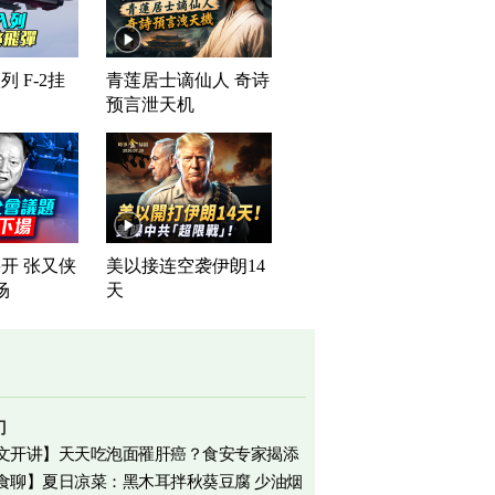
 F-2挂
青莲居士谪仙人 奇诗
预言泄天机
开 张又侠
美以接连空袭伊朗14
场
天
门
文开讲】天天吃泡面罹肝癌？食安专家揭添
食聊】夏日凉菜：黑木耳拌秋葵豆腐 少油烟
相