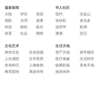
最新新闻
华人社区
大陆
评论
美国
纽约
旧金山
国际
台湾
港澳
洛杉矶
多伦多
科技
财经
娱乐
温哥华
欧洲
体育
社会
网闻
澳洲
其它
文化艺术
生活天地
神传文化
生命探索
房产天地
留学移民
人生感悟
文学世界
医疗保健
生活时尚
史海钩沉
人物春秋
纵横职场
美食天地
教育园地
典故传奇
旅游休闲
艺术长河
本网站图文内容归大纪元所有，
任何单位及个人未经许可，不得擅自转载使用。