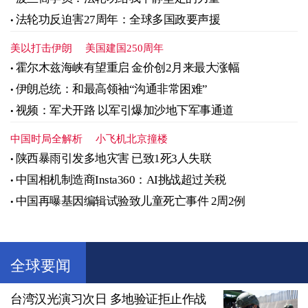
法轮功反迫害27周年：全球多国政要声援
美以打击伊朗
美国建国250周年
霍尔木兹海峡有望重启 金价创2月来最大涨幅
伊朗总统：和最高领袖“沟通非常困难”
视频：军犬开路 以军引爆加沙地下军事通道
中国时局全解析
小飞机北京撞楼
陕西暴雨引发多地灾害 已致1死3人失联
中国相机制造商Insta360：AI挑战超过关税
中国再曝基因编辑试验致儿童死亡事件 2周2例
全球要闻
台湾汉光演习次日 多地验证拒止作战