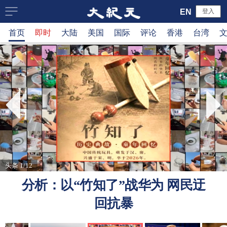
大
EN
登入
首页
即时
大陆
美国
国际
评论
香港
台湾
纪
元
新
闻
网
头条 1/12
分析：以“竹知了”战华为 网民迂
回抗暴