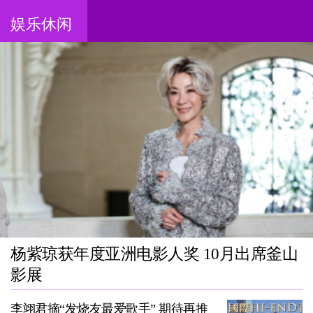
娱乐休闲
杨紫琼获年度亚洲电影人奖 10月出席釜山
影展
李翊君摘“发烧友最爱歌手” 期待再推