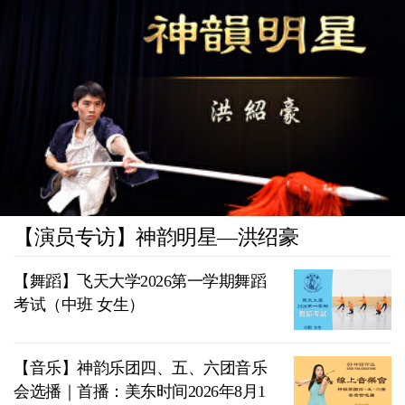
【演员专访】神韵明星—洪绍豪
【舞蹈】飞天大学2026第一学期舞蹈
考试（中班 女生）
【音乐】神韵乐团四、五、六团音乐
会选播｜首播：美东时间2026年8月1