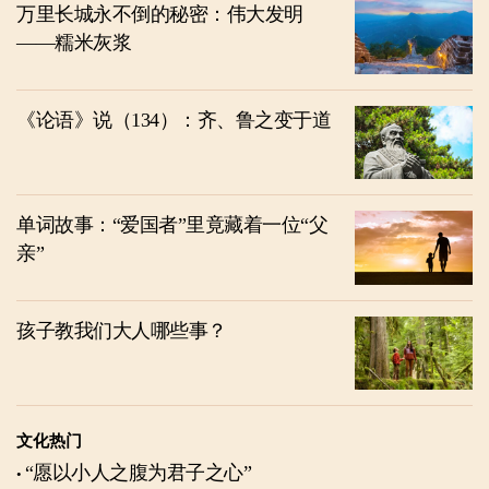
万里长城永不倒的秘密：伟大发明
——糯米灰浆
《论语》说（134）：齐、鲁之变于道
单词故事：“爱国者”里竟藏着一位“父
亲”
孩子教我们大人哪些事？
文化热门
“愿以小人之腹为君子之心”