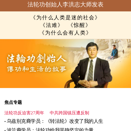
法轮功创始人李洪志大师发表
《为什么人类是迷的社会》
《法难》
《惊醒》
《为什么会有人类》
焦点专题
法轮功反迫害27周年
中共跨国镇压遭反制
乌兹别克裔学员：《转法轮》改变了我的人生
波兰裔学员：法轮功给我平静坚定的力量