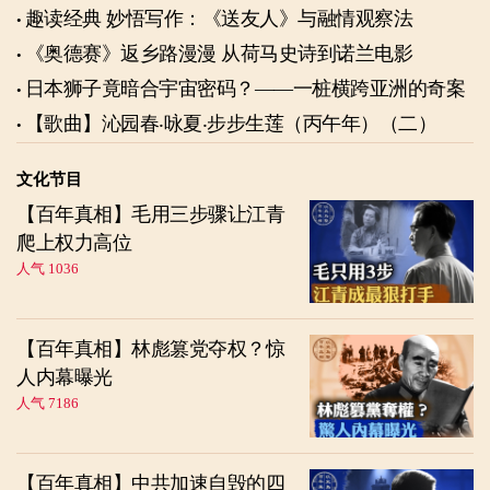
趣读经典 妙悟写作：《送友人》与融情观察法
《奥德赛》返乡路漫漫 从荷马史诗到诺兰电影
日本狮子竟暗合宇宙密码？——一桩横跨亚洲的奇案
【歌曲】沁园春‧咏夏‧步步生莲（丙午年）（二）
文化节目
【百年真相】毛用三步骤让江青
爬上权力高位
人气 1036
【百年真相】林彪篡党夺权？惊
人内幕曝光
人气 7186
【百年真相】中共加速自毁的四