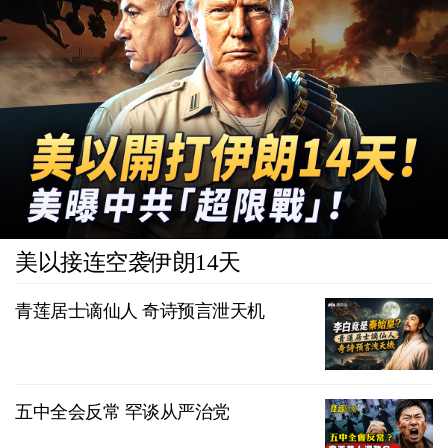
美以接连空袭伊朗14天
青莲居士谪仙人 奇诗预言泄天机
五中全会反常 罕谈从严治党