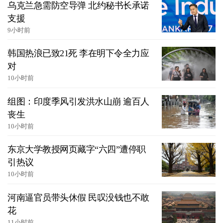
乌克兰急需防空导弹 北约秘书长承诺
支援
9小时前
韩国热浪已致21死 李在明下令全力应
对
10小时前
组图：印度季风引发洪水山崩 逾百人
丧生
10小时前
东京大学教授网页藏字“六四”遭停职
引热议
10小时前
河南逼官员带头休假 民叹没钱也不敢
花
11小时前