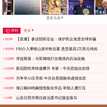
更多头条
即时
更多
【直播】参议院听证会：保护民众免受全球诈骗
9分钟
FBI介入摩根山派对枪击案 悬赏最高2万美元缉凶
30分钟
泽连斯基：乌军继续打击俄境内石油设施
31分钟
新冠阳性率快速攀升 专家：中共恐低估实情
31分钟
为争夺AI主导权 中共在美国散布虚假信息
34分钟
海口截80吨瞒报危险化学品 举报人遭打压
60分钟
山东日照市两任政法委书记接连落马
1小时