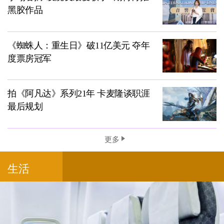
黑胶作品
《蜘蛛人：重生日》破11亿美元 夺年
度票房冠军
拍《阿凡达》系列21年 卡麦隆谈职涯
最后规划
更多
生活