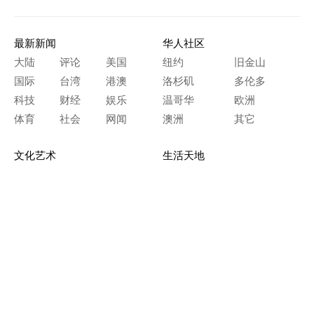
最新新闻
华人社区
大陆
评论
美国
纽约
旧金山
国际
台湾
港澳
洛杉矶
多伦多
科技
财经
娱乐
温哥华
欧洲
体育
社会
网闻
澳洲
其它
文化艺术
生活天地
神传文化
生命探索
房产天地
留学移民
人生感悟
文学世界
医疗保健
生活时尚
史海钩沉
人物春秋
纵横职场
美食天地
教育园地
典故传奇
旅游休闲
艺术长河
本网站图文内容归大纪元所有，