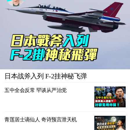
日本战斧入列 F-2挂神秘飞弹
五中全会反常 罕谈从严治党
青莲居士谪仙人 奇诗预言泄天机