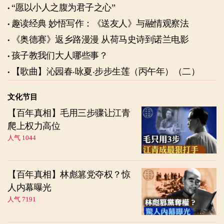
“愿以小人之腹为君子之心”
趣读经典 妙悟写作：《送友人》与融情观察法
《奥德赛》返乡路漫漫 从荷马史诗到诺兰电影
孩子教我们大人哪些事？
【歌曲】沁园春‧咏夏‧步步生莲（丙午年）（二）
文化节目
【百年真相】毛用三步骤让江青
爬上权力高位
人气 1044
【百年真相】林彪篡党夺权？惊
人内幕曝光
人气 7191