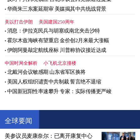
华商朱三东案延期审 美媒揭其中共统战背景
美以打击伊朗
美国建国250周年
消息：伊拉克民兵与胡塞或南北夹击沙特
霍尔木兹海峡有望重启 金价创2月来最大涨幅
伊朗阿曼敲定航线座标 川普称协议接近达成
中国时局全解析
小飞机北京撞楼
北戴河会议敏感期 山东省军区换将
美国人权组织谴责中共制裁 誓言绝不退缩
中国新冠阳性率速攀升 专家：实际传播更严峻
全球要闻
美参议员麦康奈尔：已离开康复中心