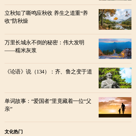
立秋知了嘶鸣应秋收 养生之道重“养
收”防秋燥
万里长城永不倒的秘密：伟大发明
——糯米灰浆
《论语》说（134）：齐、鲁之变于道
单词故事：“爱国者”里竟藏着一位“父
亲”
文化热门