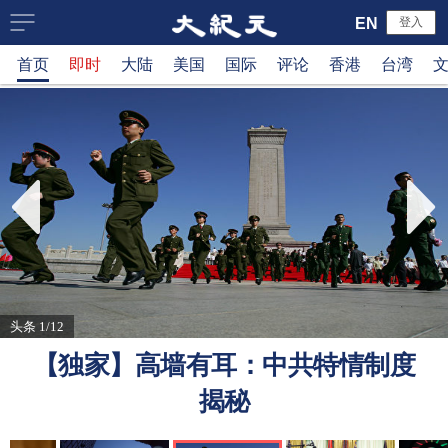
大
EN
登入
首页
即时
大陆
美国
国际
评论
香港
台湾
纪
元
新
闻
网
头条 1/12
【独家】高墙有耳：中共特情制度
揭秘