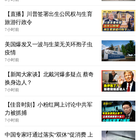
【直播】川普签署出生公民权与生育
旅游行政令
7小时前
美国爆发又一波与生菜无关环孢子虫
疫情
7小时前
【新闻大家谈】北戴河爆多疑点 蔡奇
换身边人？
7小时前
【佳音时刻】小粉红网上讨论中共军
力被抓捕
7小时前
中国专家吁通过落实“双休”促消费 上