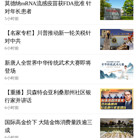
莫德纳mRNA流感疫苗获FDA批准 针
对年长患者
5小时前
【名家专栏】川普推动新一轮关税针
对中共
6小时前
新唐人全世界中华传统武术大赛即将
登场
6小时前
【重播】贝森特会亚利桑那州社区银
行家并讲话
6小时前
国际高金价下 大陆金饰消费量跌逾三
成
6小时前