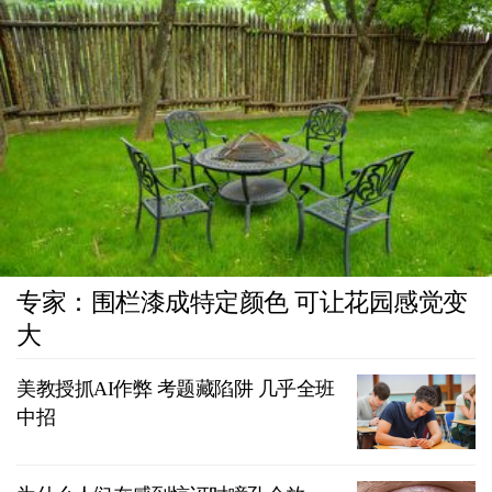
专家：围栏漆成特定颜色 可让花园感觉变
大
美教授抓AI作弊 考题藏陷阱 几乎全班
中招