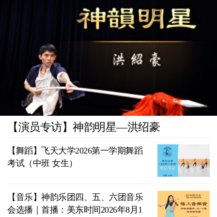
【演员专访】神韵明星—洪绍豪
【舞蹈】飞天大学2026第一学期舞蹈
考试（中班 女生）
【音乐】神韵乐团四、五、六团音乐
会选播｜首播：美东时间2026年8月1