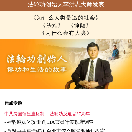
法轮功创始人李洪志大师发表
《为什么人类是迷的社会》
《法难》
《惊醒》
《为什么会有人类》
焦点专题
中共跨国镇压遭反制
法轮功反迫害27周年
神韵遭媒体攻击 前CIA官员吁美政府调查
反对中共跨境镇压 台北市议会跨党派通过提案