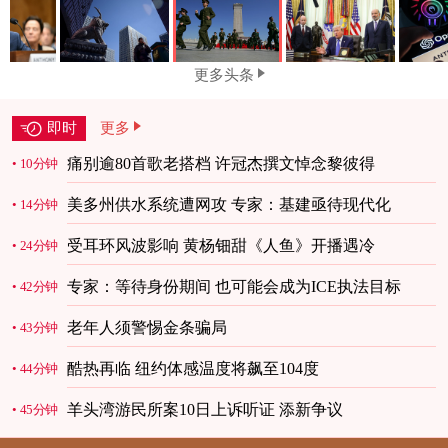
更多头条
即时
更多
痛别逾80首歌老搭档 许冠杰撰文悼念黎彼得
10分钟
美多州供水系统遭网攻 专家：基建亟待现代化
14分钟
受耳环风波影响 黄杨钿甜《人鱼》开播遇冷
24分钟
专家：等待身份期间 也可能会成为ICE执法目标
42分钟
老年人须警惕金条骗局
43分钟
酷热再临 纽约体感温度将飙至104度
44分钟
羊头湾游民所案10日上诉听证 添新争议
45分钟