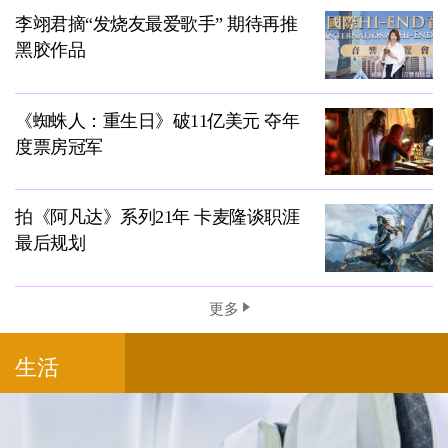
李翊君摘“发烧友最爱歌手” 期待再推
黑胶作品
《蜘蛛人：重生日》破11亿美元 夺年
度票房冠军
拍《阿凡达》系列21年 卡麦隆谈职涯
最后规划
更多
生活