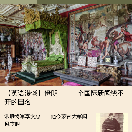
【英语漫谈】伊朗——一个国际新闻绕不
开的国名
常胜将军李文忠——他令蒙古大军闻
风丧胆