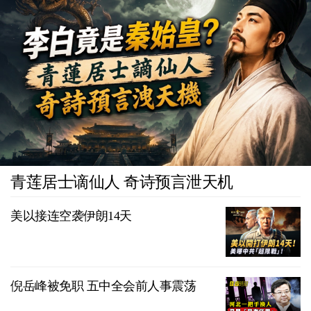
青莲居士谪仙人 奇诗预言泄天机
美以接连空袭伊朗14天
倪岳峰被免职 五中全会前人事震荡