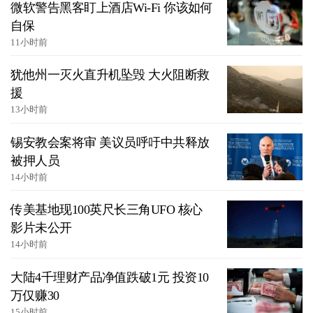
微软警告黑客盯上酒店Wi-Fi 你该如何
自保
11小时前
犹他州一灭火直升机坠毁 大火阻断救
援
13小时前
锡安教会案将审 美议员呼吁中共释放
被押人员
14小时前
传美基地现100英尺长三角UFO 核心
影片未公开
14小时前
大陆4千理财产品净值跌破1元 投资10
万仅赚30
15小时前