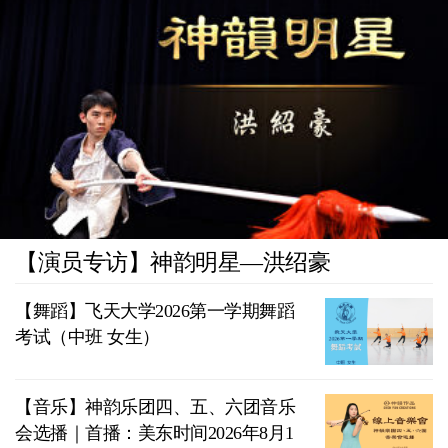
【演员专访】神韵明星—洪绍豪
【舞蹈】飞天大学2026第一学期舞蹈
考试（中班 女生）
【音乐】神韵乐团四、五、六团音乐
会选播｜首播：美东时间2026年8月1