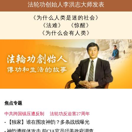
法轮功创始人李洪志大师发表
《为什么人类是迷的社会》
《法难》
《惊醒》
《为什么会有人类》
焦点专题
中共跨国镇压遭反制
法轮功反迫害27周年
【独家】谁在围攻神韵？多条战线曝光
神韵遭媒体攻击 前CIA官员吁美政府调查