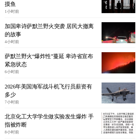
摸鱼
1小时前
加国卑诗萨默兰野火突袭 居民大撤离
的故事
4小时前
萨默兰野火“爆炸性”蔓延 卑诗省宣布
紧急状态
6小时前
2026年美国海军战斗机飞行员薪资有
多少
7小时前
北京化工大学学生做实验发生爆炸 手
指被炸断
8小时前