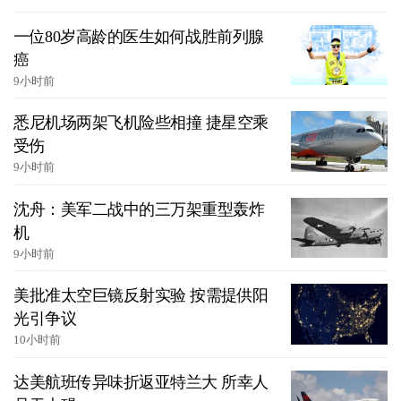
一位80岁高龄的医生如何战胜前列腺
癌
9小时前
悉尼机场两架飞机险些相撞 捷星空乘
受伤
9小时前
沈舟：美军二战中的三万架重型轰炸
机
9小时前
美批准太空巨镜反射实验 按需提供阳
光引争议
10小时前
达美航班传异味折返亚特兰大 所幸人