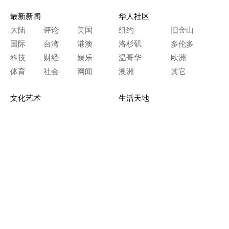
最新新闻
华人社区
大陆
评论
美国
纽约
旧金山
国际
台湾
港澳
洛杉矶
多伦多
科技
财经
娱乐
温哥华
欧洲
体育
社会
网闻
澳洲
其它
文化艺术
生活天地
神传文化
生命探索
房产天地
留学移民
人生感悟
文学世界
医疗保健
生活时尚
史海钩沉
人物春秋
纵横职场
美食天地
教育园地
典故传奇
旅游休闲
艺术长河
本网站图文内容归大纪元所有，
任何单位及个人未经许可，不得擅自转载使用。