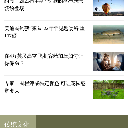
组图：2026布里斯托尔国际热气球节
缤纷登场
美渔民钓获“藏匿”22年罕见匙吻鲟 重
117磅
在4万英尺高空 飞机客舱加压如何让
你保命？
专家：围栏漆成特定颜色 可让花园感
觉变大
传统文化