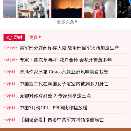
更多头条
即时
更多
美军部分弹药库存大减 战争部促军火商加速生产
26分钟
专家：薰衣草与4种花卉合种 会花开繁茂多年
41分钟
塞满你家冰箱 Costco六款亚洲风味美食获赞
2小时
中国富二代在泰国女子浴室内被刺多刀身亡
3小时
无聊对你有好处？ 专家列举这三点
3小时
中囯7月份CPI、PPI同比涨幅放缓
3小时
【翻墙必看】四名中共军方将领接连病亡
4小时