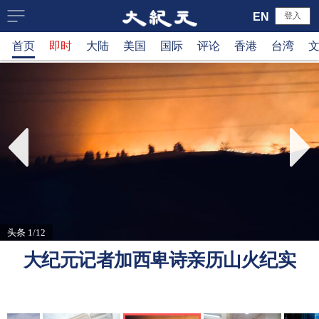
大
EN
登入
首页
即时
大陆
美国
国际
评论
香港
台湾
纪
元
新
闻
网
头条 1/12
大纪元记者加西卑诗亲历山火纪实