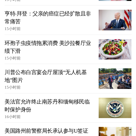
亨特‧拜登：父亲的癌症已经扩散且非
常痛苦
15小时前
环孢子虫疫情拖累消费 美沙拉餐厅业
绩下滑
15小时前
川普公布白宫宴会厅屋顶“无人机基
地”图片
15小时前
美法官允许终止南苏丹和缅甸移民临
时保护身份
16小时前
美国路州前警察局长承认参与U签证