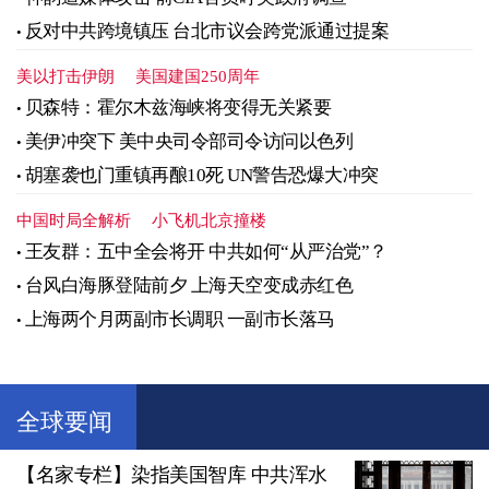
反对中共跨境镇压 台北市议会跨党派通过提案
美以打击伊朗
美国建国250周年
贝森特：霍尔木兹海峡将变得无关紧要
美伊冲突下 美中央司令部司令访问以色列
胡塞袭也门重镇再酿10死 UN警告恐爆大冲突
中国时局全解析
小飞机北京撞楼
王友群：五中全会将开 中共如何“从严治党”？
台风白海豚登陆前夕 上海天空变成赤红色
上海两个月两副市长调职 一副市长落马
全球要闻
【名家专栏】染指美国智库 中共浑水