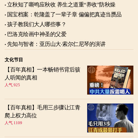
立秋知了嘶鸣应秋收 养生之道重“养收”防秋燥
国宝档案：乾隆盖了一辈子章 偏偏把真迹当赝品
孩子教我们大人哪些事？
巴洛克绘画中神圣的父爱
先知与智者：亚历山大‧索尔仁尼琴的演讲
文化节目
【百年真相】一本畅销书背后骇
人听闻的真相
人气 925
【百年真相】毛用三步骤让江青
爬上权力高位
人气 1109