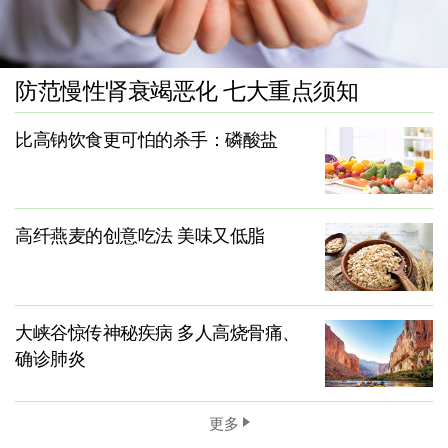
防范慢性肾衰竭恶化 七大重点须知
比高钠饮食更可怕的杀手：磷酸盐
高纤燕麦的创意吃法 美味又低脂
大峡谷惊传神秘疾病 多人高烧骨痛、
确诊肺炎
更多