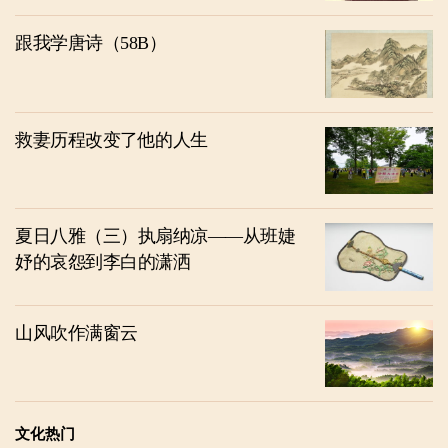
跟我学唐诗（58B）
救妻历程改变了他的人生
夏日八雅（三）执扇纳凉——从班婕
妤的哀怨到李白的潇洒
山风吹作满窗云
文化热门