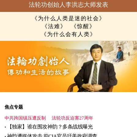
法轮功创始人李洪志大师发表
《为什么人类是迷的社会》
《法难》
《惊醒》
《为什么会有人类》
焦点专题
中共跨国镇压遭反制
法轮功反迫害27周年
【独家】谁在围攻神韵？多条战线曝光
神韵遭媒体攻击 前CIA官员吁美政府调查