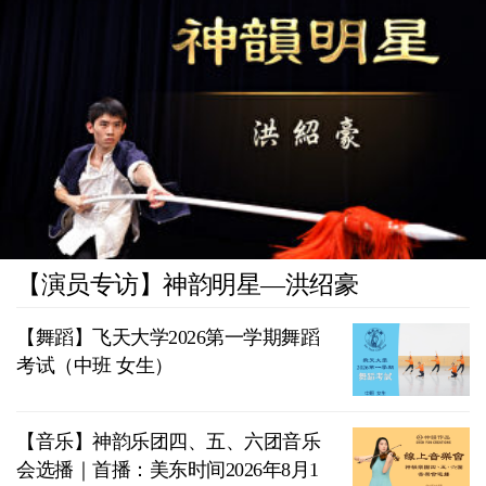
【演员专访】神韵明星—洪绍豪
【舞蹈】飞天大学2026第一学期舞蹈
考试（中班 女生）
【音乐】神韵乐团四、五、六团音乐
会选播｜首播：美东时间2026年8月1