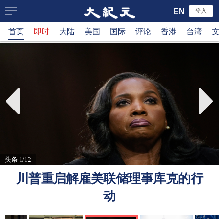
大
EN
登入
首页
即时
大陆
美国
国际
评论
香港
台湾
纪
元
新
闻
网
头条 1/12
川普重启解雇美联储理事库克的行
动