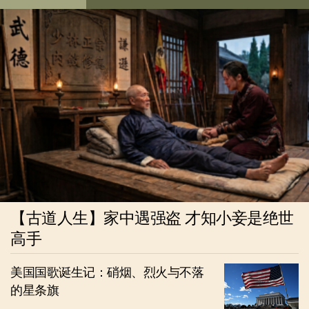
【古道人生】家中遇强盗 才知小妾是绝世
高手
美国国歌诞生记：硝烟、烈火与不落
的星条旗