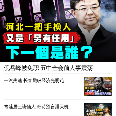
倪岳峰被免职 五中全会前人事震荡
一汽失速 长春戳破经济光明论
青莲居士谪仙人 奇诗预言泄天机