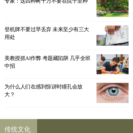
专家：这四种树千万不要在院子里种
登机牌不要过早丢弃 未来至少有三大
用处
美教授抓AI作弊 考题藏陷阱 几乎全班
中招
为什么人们在感到惊讶时瞳孔会放
大？
传统文化