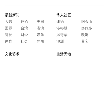
最新新闻
华人社区
大陆
评论
美国
纽约
旧金山
国际
台湾
港澳
洛杉矶
多伦多
科技
财经
娱乐
温哥华
欧洲
体育
社会
网闻
澳洲
其它
文化艺术
生活天地
神传文化
生命探索
房产天地
留学移民
人生感悟
文学世界
医疗保健
生活时尚
史海钩沉
人物春秋
纵横职场
美食天地
教育园地
典故传奇
旅游休闲
艺术长河
本网站图文内容归大纪元所有，