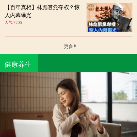
【百年真相】林彪篡党夺权？惊
人内幕曝光
人气 7205
更多
健康养生