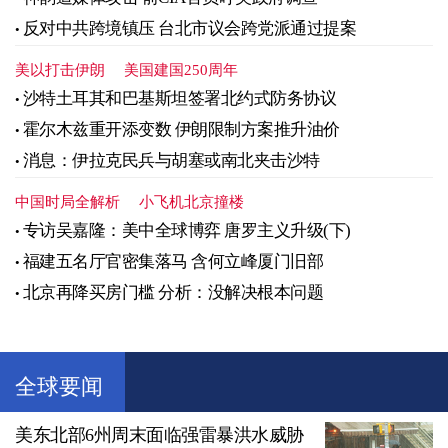
反对中共跨境镇压 台北市议会跨党派通过提案
美以打击伊朗
美国建国250周年
沙特土耳其和巴基斯坦签署北约式防务协议
霍尔木兹重开添变数 伊朗限制方案推升油价
消息：伊拉克民兵与胡塞或南北夹击沙特
中国时局全解析
小飞机北京撞楼
专访吴嘉隆：美中全球博弈 唐罗主义升级(下)
福建五名厅官密集落马 含何立峰厦门旧部
北京再降买房门槛 分析：没解决根本问题
全球要闻
美东北部6州周末面临强雷暴洪水威胁