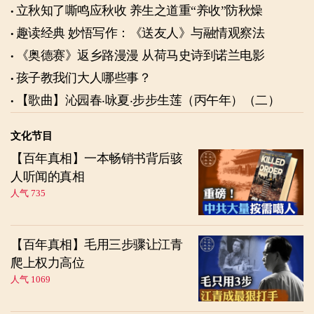
立秋知了嘶鸣应秋收 养生之道重“养收”防秋燥
趣读经典 妙悟写作：《送友人》与融情观察法
《奥德赛》返乡路漫漫 从荷马史诗到诺兰电影
孩子教我们大人哪些事？
【歌曲】沁园春‧咏夏‧步步生莲（丙午年）（二）
文化节目
【百年真相】一本畅销书背后骇
人听闻的真相
人气 735
【百年真相】毛用三步骤让江青
爬上权力高位
人气 1069