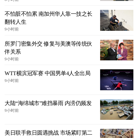
不怕脏不怕累 南加州华人靠一技之长
翻转人生
9小时前
所罗门密集外交 修复与美澳等传统伙
伴关系
9小时前
WTT横滨冠军赛 中国男单4人全出局
9小时前
大陆“海绵城市”难挡暴雨 内涝仍频发
9小时前
美日联手救日圆遇挑战 市场紧盯第二