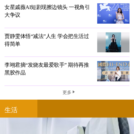
女星戚薇AI短剧现擦边镜头 一视角引
大争议
贾静雯体悟“减法”人生 学会把生活过
得简单
李翊君摘“发烧友最爱歌手” 期待再推
黑胶作品
更多
生活