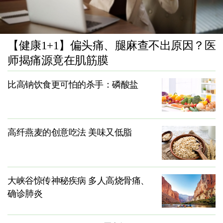
【健康1+1】偏头痛、腿麻查不出原因？医
师揭痛源竟在肌筋膜
比高钠饮食更可怕的杀手：磷酸盐
高纤燕麦的创意吃法 美味又低脂
大峡谷惊传神秘疾病 多人高烧骨痛、
确诊肺炎