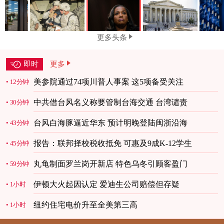
更多头条
即时
更多
美参院通过74项川普人事案 这5项备受关注
12分钟
中共借台风名义称要管制台海交通 台湾谴责
30分钟
台风白海豚逼近华东 预计明晚登陆闽浙沿海
43分钟
报告：联邦择校税收抵免 可惠及9成K-12学生
45分钟
丸龟制面罗兰岗开新店 特色乌冬引顾客盈门
59分钟
伊顿大火起因认定 爱迪生公司赔偿但存疑
1小时
纽约住宅电价升至全美第三高
1小时