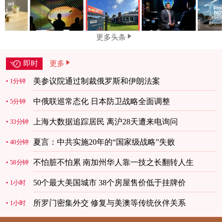
更多头条
即时
更多
美参议院通过制裁俄罗斯和伊朗法案
1分钟
中俄联巡常态化 日本防卫战略全面调整
5分钟
上海大数据追踪居民 离沪28天遭来电询问
33分钟
夏言：中共实施20年的“国家级战略”失败
40分钟
不怕脏不怕累 南加州华人靠一技之长翻转人生
58分钟
50个最大美国城市 38个房屋售价低于挂牌价
1小时
所罗门密集外交 修复与美澳等传统伙伴关系
1小时