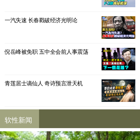
一汽失速 长春戳破经济光明论
倪岳峰被免职 五中全会前人事震荡
青莲居士谪仙人 奇诗预言泄天机
软性新闻