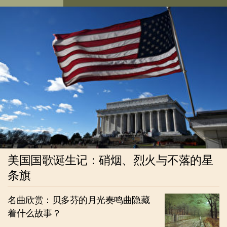
美国国歌诞生记：硝烟、烈火与不落的星
条旗
名曲欣赏：贝多芬的月光奏鸣曲隐藏
着什么故事？