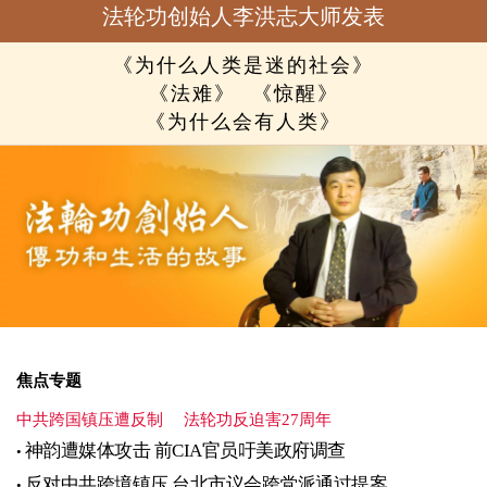
法轮功创始人李洪志大师发表
《为什么人类是迷的社会》
《法难》
《惊醒》
《为什么会有人类》
焦点专题
中共跨国镇压遭反制
法轮功反迫害27周年
神韵遭媒体攻击 前CIA官员吁美政府调查
反对中共跨境镇压 台北市议会跨党派通过提案