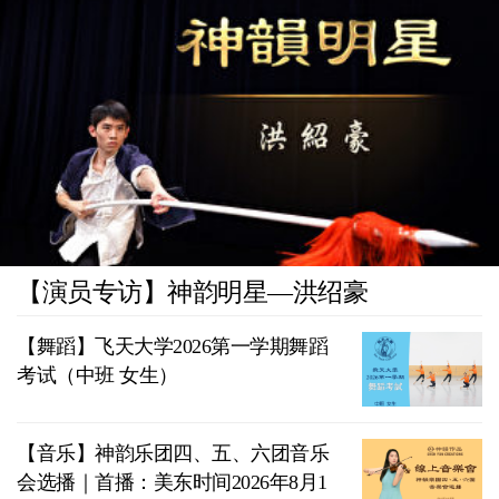
【演员专访】神韵明星—洪绍豪
【舞蹈】飞天大学2026第一学期舞蹈
考试（中班 女生）
【音乐】神韵乐团四、五、六团音乐
会选播｜首播：美东时间2026年8月1