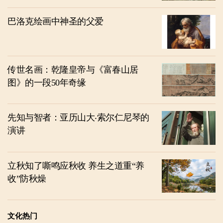
巴洛克绘画中神圣的父爱
传世名画：乾隆皇帝与《富春山居
图》的一段50年奇缘
先知与智者：亚历山大‧索尔仁尼琴的
演讲
立秋知了嘶鸣应秋收 养生之道重“养
收”防秋燥
文化热门