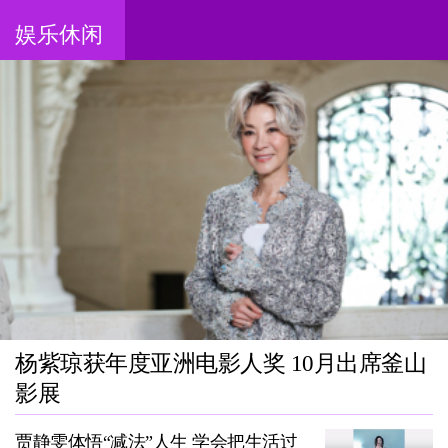
娱乐休闲
杨紫琼获年度亚洲电影人奖 10月出席釜山
影展
贾静雯体悟“减法”人生 学会把生活过