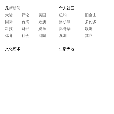
最新新闻
华人社区
大陆
评论
美国
纽约
旧金山
国际
台湾
港澳
洛杉矶
多伦多
科技
财经
娱乐
温哥华
欧洲
体育
社会
网闻
澳洲
其它
文化艺术
生活天地
神传文化
生命探索
房产天地
留学移民
人生感悟
文学世界
医疗保健
生活时尚
史海钩沉
人物春秋
纵横职场
美食天地
教育园地
典故传奇
旅游休闲
艺术长河
本网站图文内容归大纪元所有，
任何单位及个人未经许可，不得擅自转载使用。