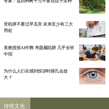
专家：这四种树千万不要在院子里种
登机牌不要过早丢弃 未来至少有三大
用处
美教授抓AI作弊 考题藏陷阱 几乎全班
中招
为什么人们在感到惊讶时瞳孔会放
大？
传统文化