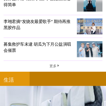
得简单
李翊君摘“发烧友最爱歌手” 期待再推
黑胶作品
募集救护车未逮 胡瓜为下月公益演唱
会催票
更多
生活