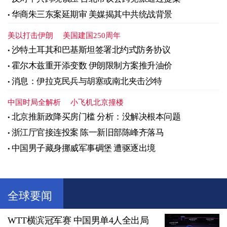
华商朱三东案延期审 美媒揭其中共统战背景
美以打击伊朗
美国建国250周年
沙特土耳其和巴基斯坦签署北约式防务协议
霍尔木兹重开添变数 伊朗限制方案推升油价
消息：伊拉克民兵与胡塞或南北夹击沙特
中国时局全解析
小飞机北京撞楼
北京推新政降买房门槛 分析：没解决根本问题
浙江厅官接连投案 陈一新旧部陈峰齐落马
中国男子藏身挪威军事碉堡 遭驱逐出境
全球要闻
WTT横滨冠军赛 中国男单4人全出局