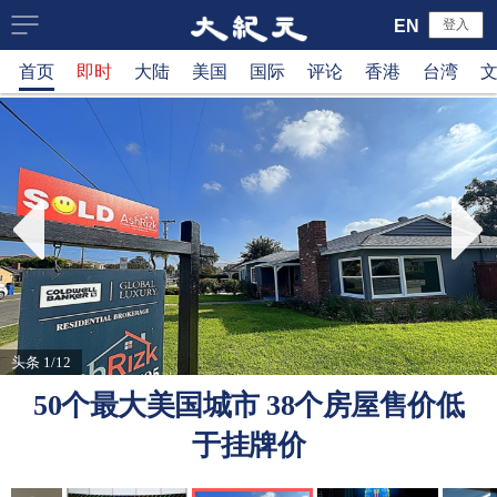
大
EN
登入
首页
即时
大陆
美国
国际
评论
香港
台湾
纪
元
新
闻
网
头条 1/12
50个最大美国城市 38个房屋售价低
于挂牌价