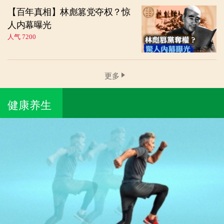
【百年真相】林彪篡党夺权？惊
人内幕曝光
人气 7200
更多
健康养生