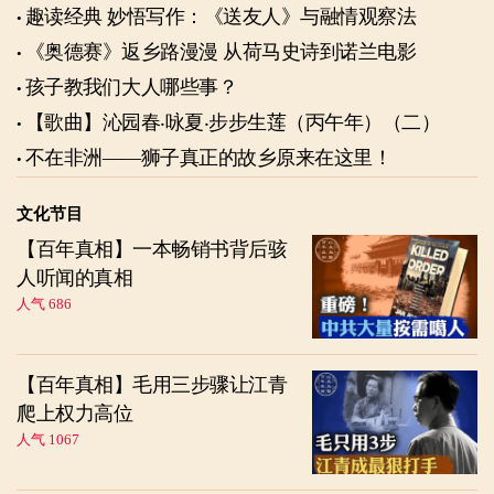
趣读经典 妙悟写作：《送友人》与融情观察法
《奥德赛》返乡路漫漫 从荷马史诗到诺兰电影
孩子教我们大人哪些事？
【歌曲】沁园春‧咏夏‧步步生莲（丙午年）（二）
不在非洲——狮子真正的故乡原来在这里！
文化节目
【百年真相】一本畅销书背后骇
人听闻的真相
人气 686
【百年真相】毛用三步骤让江青
爬上权力高位
人气 1067