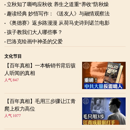
立秋知了嘶鸣应秋收 养生之道重“养收”防秋燥
趣读经典 妙悟写作：《送友人》与融情观察法
《奥德赛》返乡路漫漫 从荷马史诗到诺兰电影
孩子教我们大人哪些事？
巴洛克绘画中神圣的父爱
文化节目
【百年真相】一本畅销书背后骇
人听闻的真相
人气 847
【百年真相】毛用三步骤让江青
爬上权力高位
人气 1077