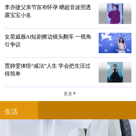
李亦捷父亲节宣布怀孕 晒超音波照透
露宝宝小名
女星戚薇AI短剧擦边镜头翻车 一视角
引争议
贾静雯体悟“减法”人生 学会把生活过
得简单
更多
生活