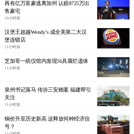
再有亿万富豪逃离加州 认赔8725万出
售豪宅
10小时前
汉堡王超越Wendy’s 成全美第二大汉
堡连锁店
11小时前
芝加哥一殡仪馆内发现56具腐烂遗体
11小时前
泉州书记落马 传涉三安贿案 福建帮引
关注
11小时前
铜价升至历史新高 这释放何种经济信
号？
12小时前