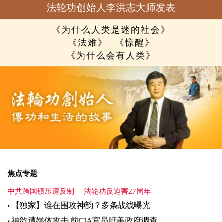
法轮功创始人李洪志大师发表
《为什么人类是迷的社会》
《法难》
《惊醒》
《为什么会有人类》
焦点专题
中共跨国镇压遭反制
法轮功反迫害27周年
【独家】谁在围攻神韵？多条战线曝光
神韵遭媒体攻击 前CIA官员吁美政府调查