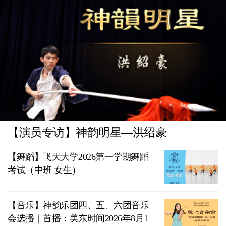
【演员专访】神韵明星—洪绍豪
【舞蹈】飞天大学2026第一学期舞蹈
考试（中班 女生）
【音乐】神韵乐团四、五、六团音乐
会选播｜首播：美东时间2026年8月1