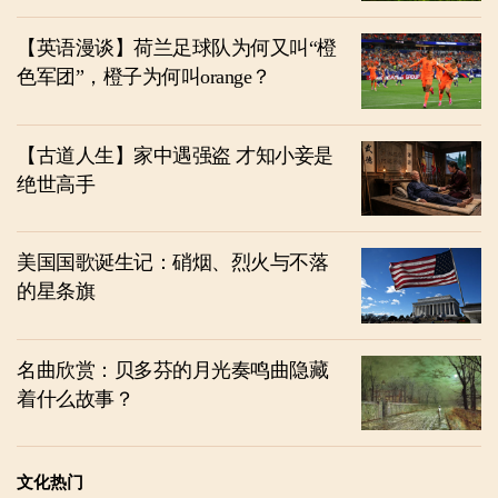
【英语漫谈】荷兰足球队为何又叫“橙
色军团”，橙子为何叫orange？
【古道人生】家中遇强盗 才知小妾是
绝世高手
美国国歌诞生记：硝烟、烈火与不落
的星条旗
名曲欣赏：贝多芬的月光奏鸣曲隐藏
着什么故事？
文化热门