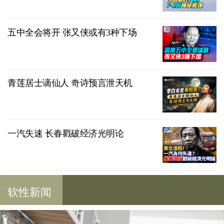
五中全会将开 张又侠或有3种下场
青莲居士谪仙人 奇诗预言泄天机
一汽失速 长春戳破经济光明论
软性新闻