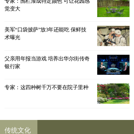
专家：围栏漆成特定颜色 可让花园感
觉变大
美军“口袋披萨”放3年还能吃 保鲜技
术曝光
父亲用年报当游戏 培养出华尔街传奇
银行家
专家：这四种树千万不要在院子里种
传统文化