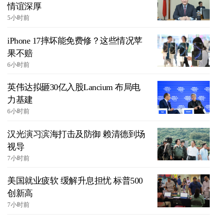
情谊深厚
5小时前
iPhone 17摔坏能免费修？这些情况苹
果不赔
6小时前
英伟达拟砸30亿入股Lancium 布局电
力基建
6小时前
汉光演习滨海打击及防御 赖清德到场
视导
7小时前
美国就业疲软 缓解升息担忧 标普500
创新高
7小时前