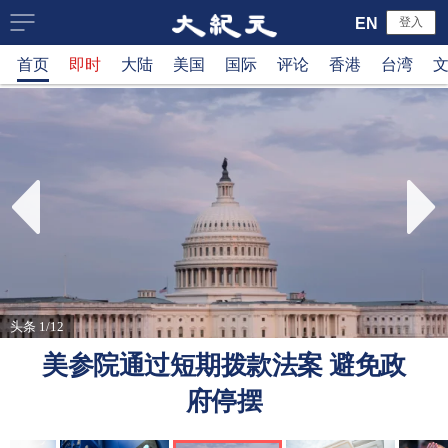
大
EN
登入
首页
即时
大陆
美国
国际
评论
香港
台湾
纪
元
新
闻
网
头条 1/12
美参院通过短期拨款法案 避免政
府停摆