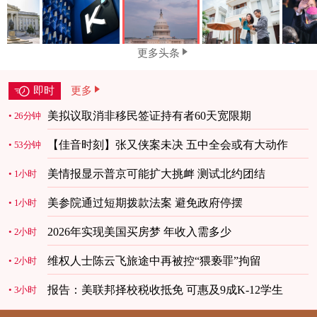
更多头条
即时
更多
美拟议取消非移民签证持有者60天宽限期
26分钟
【佳音时刻】张又侠案未决 五中全会或有大动作
53分钟
美情报显示普京可能扩大挑衅 测试北约团结
1小时
美参院通过短期拨款法案 避免政府停摆
1小时
2026年实现美国买房梦 年收入需多少
2小时
维权人士陈云飞旅途中再被控“猥亵罪”拘留
2小时
报告：美联邦择校税收抵免 可惠及9成K-12学生
3小时