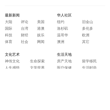
最新新闻
华人社区
大陆
评论
美国
纽约
旧金山
国际
台湾
港澳
洛杉矶
多伦多
科技
财经
娱乐
温哥华
欧洲
体育
社会
网闻
澳洲
其它
文化艺术
生活天地
神传文化
生命探索
房产天地
留学移民
人生感悟
文学世界
医疗保健
生活时尚
史海钩沉
人物春秋
纵横职场
美食天地
教育园地
典故传奇
旅游休闲
艺术长河
本网站图文内容归大纪元所有，