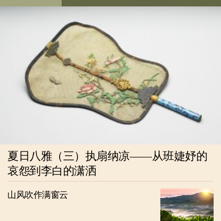
夏日八雅（三）执扇纳凉——从班婕妤的
哀怨到李白的潇洒
山风吹作满窗云