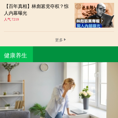
【百年真相】林彪篡党夺权？惊
人内幕曝光
人气 7219
更多
健康养生