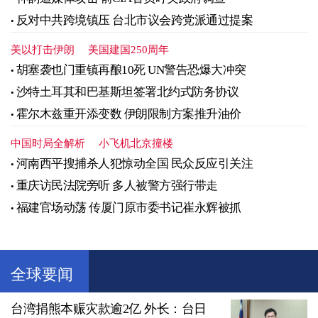
反对中共跨境镇压 台北市议会跨党派通过提案
美以打击伊朗
美国建国250周年
胡塞袭也门重镇再酿10死 UN警告恐爆大冲突
沙特土耳其和巴基斯坦签署北约式防务协议
霍尔木兹重开添变数 伊朗限制方案推升油价
中国时局全解析
小飞机北京撞楼
河南西平搜捕杀人犯惊动全国 民众反应引关注
重庆访民法院旁听 多人被警方强行带走
福建官场动荡 传厦门原市委书记崔永辉被抓
全球要闻
台湾捐熊本赈灾款逾2亿 外长：台日