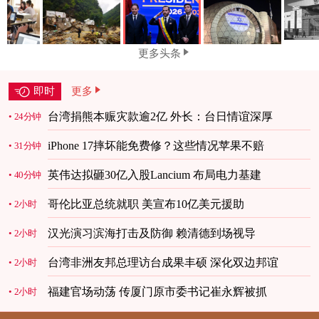
更多头条
即时
更多
台湾捐熊本赈灾款逾2亿 外长：台日情谊深厚
24分钟
iPhone 17摔坏能免费修？这些情况苹果不赔
31分钟
英伟达拟砸30亿入股Lancium 布局电力基建
40分钟
哥伦比亚总统就职 美宣布10亿美元援助
2小时
汉光演习滨海打击及防御 赖清德到场视导
2小时
台湾非洲友邦总理访台成果丰硕 深化双边邦谊
2小时
福建官场动荡 传厦门原市委书记崔永辉被抓
2小时