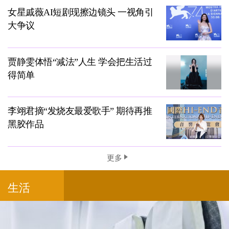
女星戚薇AI短剧现擦边镜头 一视角引
大争议
贾静雯体悟“减法”人生 学会把生活过
得简单
李翊君摘“发烧友最爱歌手” 期待再推
黑胶作品
更多
生活