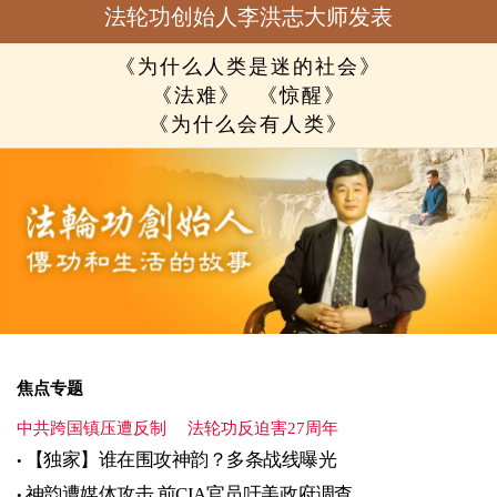
法轮功创始人李洪志大师发表
《为什么人类是迷的社会》
《法难》
《惊醒》
《为什么会有人类》
焦点专题
中共跨国镇压遭反制
法轮功反迫害27周年
【独家】谁在围攻神韵？多条战线曝光
神韵遭媒体攻击 前CIA官员吁美政府调查