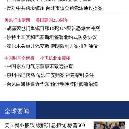
反对中共跨境镇压 台北市议会跨党派通过提案
美以打击伊朗
美国建国250周年
胡塞袭也门重镇再酿10死 UN警告恐爆大冲突
沙特土耳其和巴基斯坦签署北约式防务协议
霍尔木兹重开添变数 伊朗限制方案推升油价
中国时局全解析
小飞机北京撞楼
中国东方电气原董事宋致远被查
泉州书记落马 传涉三安贿案 福建帮引关注
台风白海豚逼近华东 预计明晚登陆闽浙沿海
全球要闻
美国就业疲软 缓解升息担忧 标普500