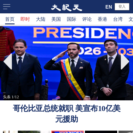
大
EN
登入
首页
即时
大陆
美国
国际
评论
香港
台湾
纪
元
新
闻
网
头条 1/12
哥伦比亚总统就职 美宣布10亿美
元援助