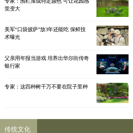
专家：围栏漆成特定颜色 可让花园感
觉变大
美军“口袋披萨”放3年还能吃 保鲜技
术曝光
父亲用年报当游戏 培养出华尔街传奇
银行家
专家：这四种树千万不要在院子里种
传统文化