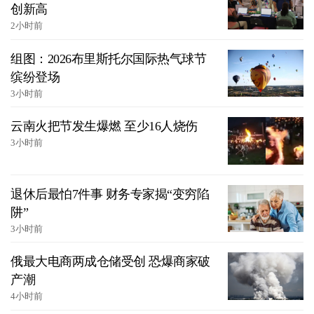
创新高
2小时前
组图：2026布里斯托尔国际热气球节
缤纷登场
3小时前
云南火把节发生爆燃 至少16人烧伤
3小时前
退休后最怕7件事 财务专家揭“变穷陷
阱”
3小时前
俄最大电商两成仓储受创 恐爆商家破
产潮
4小时前