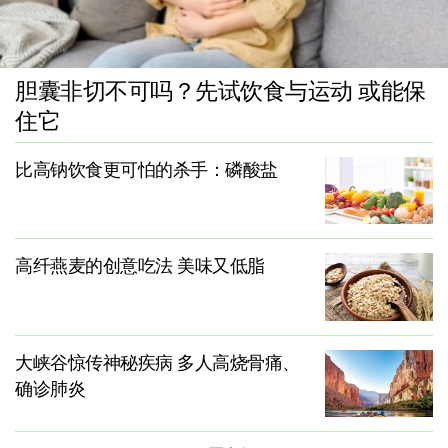
胆囊非切不可吗？先试饮食与运动 或能保
住它
比高钠饮食更可怕的杀手：磷酸盐
高纤燕麦的创意吃法 美味又低脂
大峡谷惊传神秘疾病 多人高烧骨痛、
确诊肺炎