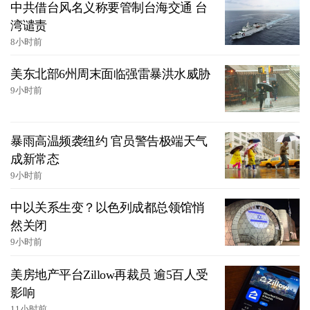
中共借台风名义称要管制台海交通 台
湾谴责
8小时前
美东北部6州周末面临强雷暴洪水威胁
9小时前
暴雨高温频袭纽约 官员警告极端天气
成新常态
9小时前
中以关系生变？以色列成都总领馆悄
然关闭
9小时前
美房地产平台Zillow再裁员 逾5百人受
影响
11小时前