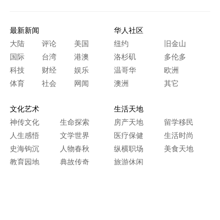
最新新闻
华人社区
大陆
评论
美国
纽约
旧金山
国际
台湾
港澳
洛杉矶
多伦多
科技
财经
娱乐
温哥华
欧洲
体育
社会
网闻
澳洲
其它
文化艺术
生活天地
神传文化
生命探索
房产天地
留学移民
人生感悟
文学世界
医疗保健
生活时尚
史海钩沉
人物春秋
纵横职场
美食天地
教育园地
典故传奇
旅游休闲
艺术长河
本网站图文内容归大纪元所有，