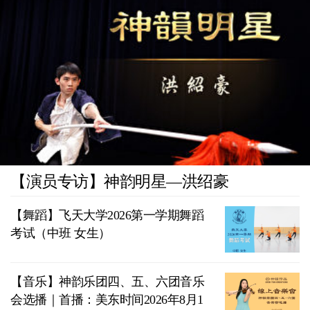
【演员专访】神韵明星—洪绍豪
【舞蹈】飞天大学2026第一学期舞蹈
考试（中班 女生）
【音乐】神韵乐团四、五、六团音乐
会选播｜首播：美东时间2026年8月1