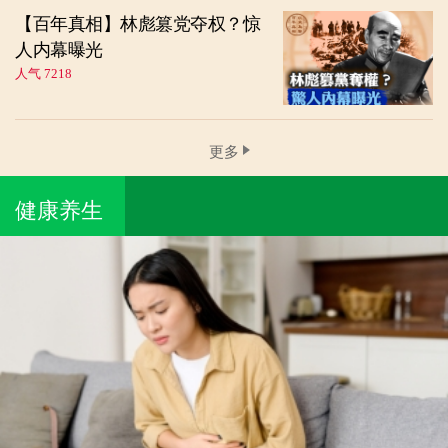
【百年真相】林彪篡党夺权？惊
人内幕曝光
人气 7218
更多
健康养生