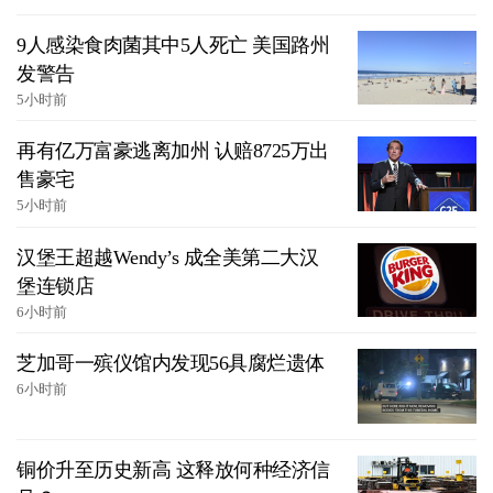
9人感染食肉菌其中5人死亡 美国路州
发警告
5小时前
再有亿万富豪逃离加州 认赔8725万出
售豪宅
5小时前
汉堡王超越Wendy’s 成全美第二大汉
堡连锁店
6小时前
芝加哥一殡仪馆内发现56具腐烂遗体
6小时前
铜价升至历史新高 这释放何种经济信