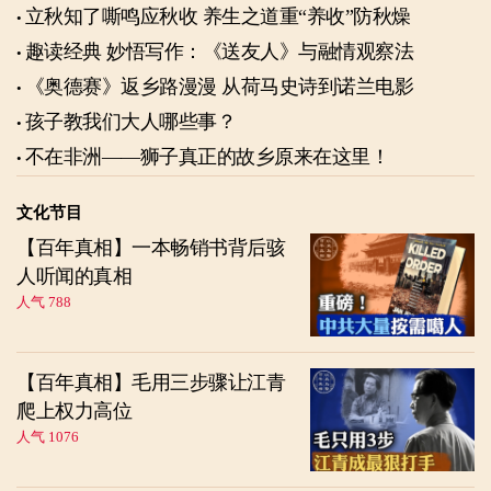
立秋知了嘶鸣应秋收 养生之道重“养收”防秋燥
趣读经典 妙悟写作：《送友人》与融情观察法
《奥德赛》返乡路漫漫 从荷马史诗到诺兰电影
孩子教我们大人哪些事？
不在非洲——狮子真正的故乡原来在这里！
文化节目
【百年真相】一本畅销书背后骇
人听闻的真相
人气 788
【百年真相】毛用三步骤让江青
爬上权力高位
人气 1076