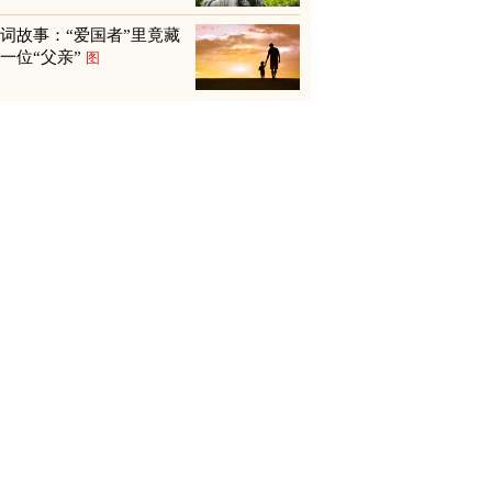
词故事：“爱国者”里竟藏
一位“父亲”
图