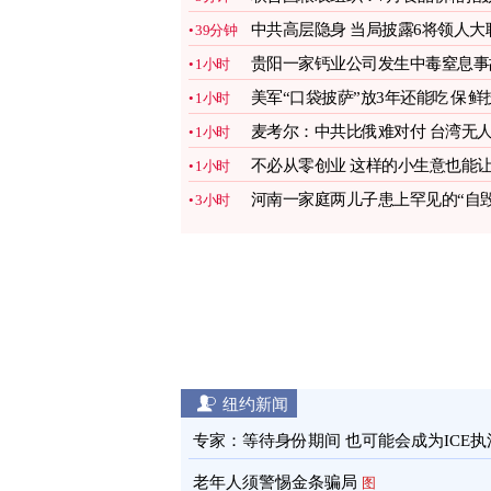
创三年新高
图
中共高层隐身 当局披露6将领人大
39分钟
务被罢原因
图
贵阳一家钙业公司发生中毒窒息事
1小时
致4人死亡
美军“口袋披萨”放3年还能吃 保鲜
1小时
术曝光
图
麦考尔：中共比俄难对付 台湾无
1小时
机有助防卫
图
不必从零创业 这样的小生意也能
1小时
你赚翻(二)
图
河南一家庭两儿子患上罕见的“自
3小时
容貌症”
图
纽约新闻
专家：等待身份期间 也可能会成为ICE执
目标
图
老年人须警惕金条骗局
图