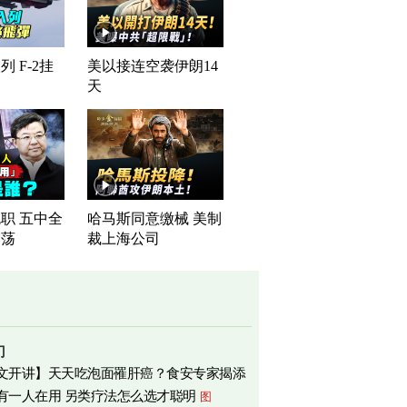
 F-2挂
美以接连空袭伊朗14
天
职 五中全
哈马斯同意缴械 美制
震荡
裁上海公司
门
文开讲】天天吃泡面罹肝癌？食安专家揭添
有一人在用 另类疗法怎么选才聪明
图
相