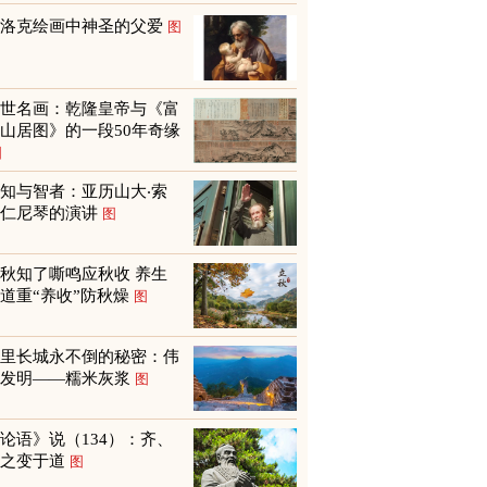
巴洛克绘画中神圣的父爱
图
传世名画：乾隆皇帝与《富
山居图》的一段50年奇缘
图
知与智者：亚历山大‧索
尔仁尼琴的演讲
图
秋知了嘶鸣应秋收 养生
道重“养收”防秋燥
图
万里长城永不倒的秘密：伟
大发明——糯米灰浆
图
论语》说（134）：齐、
鲁之变于道
图