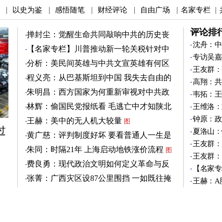
以史为鉴
感悟随笔
财经评论
自由广场
名家专栏
|
|
|
|
|
|
评论排
掸封尘：觉醒生命共同敲响中共的历史丧
钟
沈舟：中
图
【名家专栏】川普推动新一轮关税针对中
专访吴嘉
共
图
分析：美民间英雄与中共文宣英雄有何区
王友群：
别
图
程义亮：从巴基斯坦到中国 我失去自由的
高翔：共
两年
朱明昌：西方国家为何重新审视对中共政
韦拓：王
策？
图
林辉：偷国民党报纸看 毛逃亡中才知陕北
王维洛：
有刘志丹
图
钟原：政
王赫：美中的无人机大较量
图
过
夏洛山：
黄广慈：评判制度好坏 要看普通人一生是
王友群：
否安稳
图
朱同：时隔21年 上海启动地铁涨价流程
图
王友群：
费良勇：现代政治文明如何定义革命与反
【名家专
革命
图
张菁：广西灾区设87公里围挡 一如既往掩
王赫：A
盖真相
图