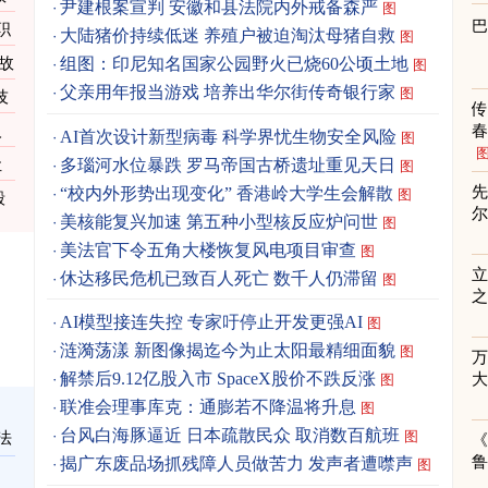
尹建根案宣判 安徽和县法院内外戒备森严
图
职
大陆猪价持续低迷 养殖户被迫淘汰母猪自救
图
故
组图：印尼知名国家公园野火已烧60公顷土地
图
父亲用年报当游戏 培养出华尔街传奇银行家
图
技
人
春
AI首次设计新型病毒 科学界忧生物安全风险
图
多瑙河水位暴跌 罗马帝国古桥遗址重见天日
让
图
先
“校内外形势出现变化” 香港岭大学生会解散
图
毁
美核能复兴加速 第五种小型核反应炉问世
图
美法官下令五角大楼恢复风电项目审查
图
立
休达移民危机已致百人死亡 数千人仍滞留
图
之
AI模型接连失控 专家吁停止开发更强AI
图
涟漪荡漾 新图像揭迄今为止太阳最精细面貌
图
解禁后9.12亿股入市 SpaceX股价不跌反涨
图
联准会理事库克：通膨若不降温将升息
图
台风白海豚逼近 日本疏散民众 取消数百航班
图
法
《
揭广东废品场抓残障人员做苦力 发声者遭噤声
图