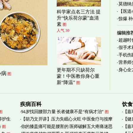
莫德纳
【医道
科学家点名三方法 提
升“快乐荷尔蒙”血清
图
惊爆 
素
图
人气 30
编辑推
超越时
假手术
手机伤
营养师
身心全
更年期不只缺荷尔
实践
图
小病
图
蒙！中医教你身心重
新“降温”
图
疾病百科
饮食
94岁找回腰部力量 长者健康不是“有病才治”
【嘉
图
图
养护生
【胡乃文开讲】压力失眠心火旺 中医食疗与按摩
【健
烟清
号
你的膝盖痛可能是腰害的 医师破解五大疼痛迷思
【嘉
图
自救
管伤