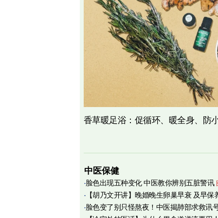
香草暖足浴：促循环、暖全身、防
中医保健
脸色出现五种变化 中医教你辨别五脏警讯
【胡乃文开讲】晚婚晚生卵巢早衰 及早保
脸色变了别只怪熬夜！中医揭肺部求救讯
育