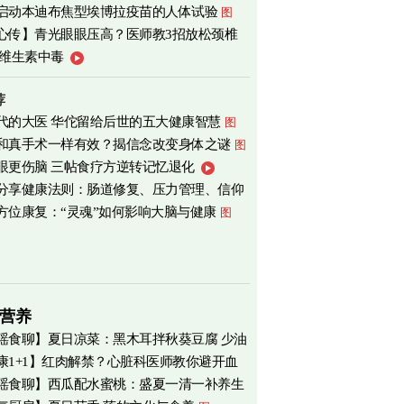
启动本迪布焦型埃博拉疫苗的人体试验
图
心传】青光眼眼压高？医师教3招放松颈椎
补维生素中毒
荐
代的大医 华佗留给后世的五大健康智慧
图
和真手术一样有效？揭信念改变身体之谜
图
眼更伤脑 三帖食疗方逆转记忆退化
分享健康法则：肠道修复、压力管理、信仰
方位康复：“灵魂”如何影响大脑与健康
图
营养
瑶食聊】夏日凉菜：黑木耳拌秋葵豆腐 少油
康1+1】红肉解禁？心脏科医师教你避开血
爽养心
图
瑶食聊】西瓜配水蜜桃：盛夏一清一补养生
害