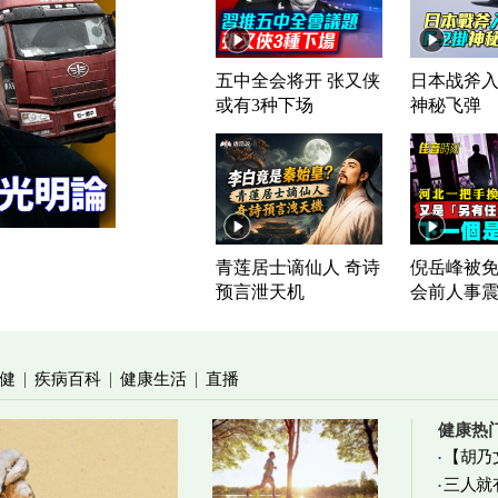
五中全会将开 张又侠
日本战斧入列
或有3种下场
神秘飞弹
青莲居士谪仙人 奇诗
倪岳峰被免
预言泄天机
会前人事
健
疾病百科
健康生活
直播
|
|
|
健康热
【胡乃
三人就
加物真