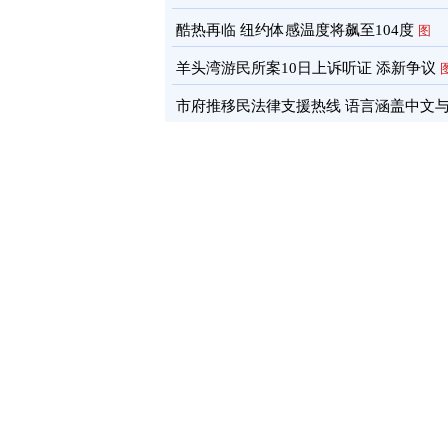
酷热再临 纽约体感温度将飙至104度
图
羊头湾游民所案10日上诉听证 添新争议
市府推移民法律支援热线 语言涵盖中文
南语
图