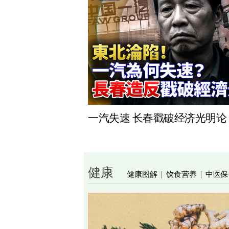
一汽失速 长春戳破经济光明论
健康
健康图解
饮食营养
中医保
|
|