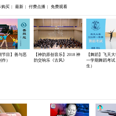
多购买
最新
付费点播
免费观看
|
|
|
期节目】善与恶
【神韵原创音乐】2018 神
【舞蹈】飞天大学
年制作）
韵交响乐《古风》
一学期舞蹈考试
生）