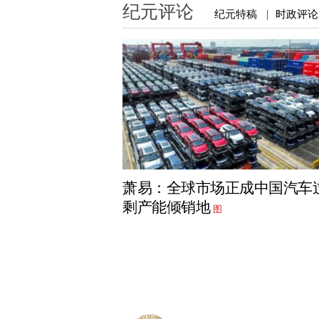
纪元评论
纪元特稿
时政评论
|
萧易：全球市场正成中国汽车
剩产能倾销地
图