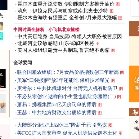
霍尔木兹重开添变数 伊朗限制方案推升油价
图
消息：伊拉克民兵与胡塞或南北夹击沙特
图
父母
光
霍尔木兹海峡有望重启 金价创2月来最大涨幅
图
中国时局全解析
小飞机北京撞楼
中共高层隐身 当局披露6将领人大职务被罢原因
图
北戴河会议敏感期 山东省军区换将
图
美国人权组织谴责中共制裁 誓言绝不退缩
图
全球要闻
联合国粮农组织：7月食品价格指数创三年新高
图
美军“口袋披萨”放3年还能吃 保鲜技术曝光
图
麦考尔：中共比俄难对付 台湾无人机有助防卫
图
不必从零创业 这样的小生意也能让你赚翻(二)
图
萧易：携程集团52亿天价罚单的背后
图
王赫：中共地方财政支出疲软的背后
图
大陆部分企业“上四休三”降薪千元 引热议
图
美FCC扩大国安审查 促无人机等供应链本土化
图
数