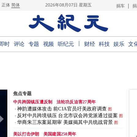
|
正体
简体
2026年08月07日 星期五
捐车
捐
｜
即时
评论
专题
视频
听纪元
财经
科技
娱乐
文
焦点专题
中共跨国镇压遭反制
法轮功反迫害27周年
神韵遭媒体攻击 前CIA官员吁美政府调查
图
反对中共跨境镇压 台北市议会跨党派通过提案
图
华商朱三东案延期审 美媒揭其中共统战背景
图
美以打击伊朗
美国建国250周年