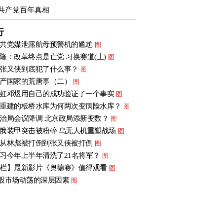
共产党百年真相
行
共党媒泄露航母预警机的尴尬
图
隆：改革终点是亡党 习换赛道(上)
图
张又侠到底犯了什么事？
图
产国家的荒唐事（二）
图
虹邓煜用自己的成功验证了一个事实
图
重建的板桥水库为何两次变病险水库？
图
治局会议降调 北京政局添新变数？
图
俄装甲突击被粉碎 乌无人机重塑战场
图
从林彪被打倒到张又侠被打倒
图
习今年上半年清洗了21名将军？
图
栏】最新影片《奥德赛》值得观看
图
股市场动荡的深层因素
图