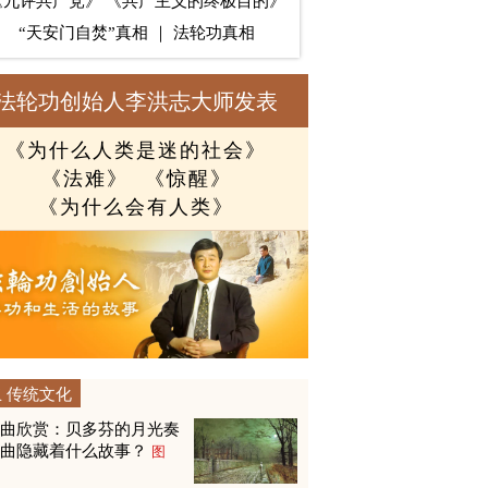
《九评共产党》
《共产主义的终极目的》
“天安门自焚”真相
｜
法轮功真相
法轮功创始人李洪志大师发表
《为什么人类是迷的社会》
《法难》
《惊醒》
《为什么会有人类》
传统文化
名曲欣赏：贝多芬的月光奏
鸣曲隐藏着什么故事？
图