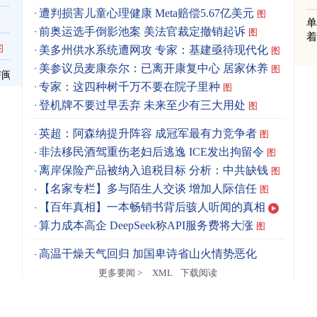
遭判损害儿童心理健康 Meta赔偿5.67亿美元
图
单
前奥运选手倒影池案 美法官裁定撤销起诉
图
着
图
美多州供水系统遭网攻 专家：基建亟待现代化
图
美参议员麦康奈尔：已离开康复中心 居家休养
图
与闽
专家：这四种树千万不要在院子里种
图
登机牌不要过早丢弃 未来至少有三大用处
图
英超：阿森纳提升阵容 成冠军最有力竞争者
图
非法移民酒驾重伤老妇后逃逸 ICE发出拘留令
图
离岸保险产品被纳入追税目标 分析：中共缺钱
图
【名家专栏】多与陌生人交谈 增加人际信任
图
【百年真相】一本畅销书背后骇人听闻的真相
算力成本高企 DeepSeek称API服务费将大涨
图
高温干燥天气回归 加国卑诗省山火情势恶化
更多要闻 >
XML
下载阅读