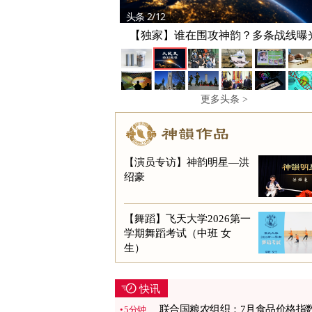
头条 2/12
头条 3/12
泰国校园枪击案酿9死 含枪手及其祖
【独家】谁在围攻神韵？多条战线曝
更多头条 >
【演员专访】神韵明星—洪
绍豪
【舞蹈】飞天大学2026第一
学期舞蹈考试（中班 女
生）
快讯
联合国粮农组织：7月食品价格指
5分钟