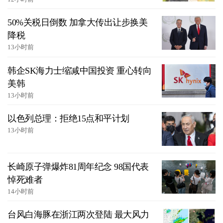
50%关税日倒数 加拿大传出让步换美
降税
13小时前
韩企SK海力士缩减中国投资 重心转向
美韩
13小时前
以色列总理：拒绝15点和平计划
13小时前
长崎原子弹爆炸81周年纪念 98国代表
悼死难者
14小时前
台风白海豚在浙江两次登陆 最大风力