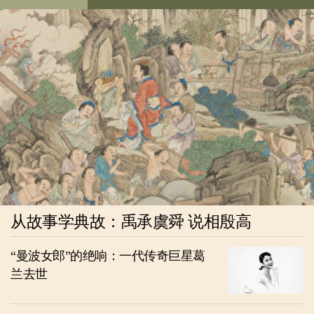
从故事学典故：禹承虞舜 说相殷高
“曼波女郎”的绝响：一代传奇巨星葛
兰去世