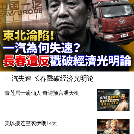
一汽失速 长春戳破经济光明论
青莲居士谪仙人 奇诗预言泄天机
美以接连空袭伊朗14天