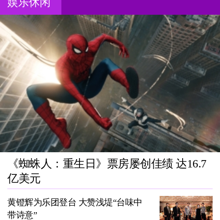
娱乐休闲
《蜘蛛人：重生日》票房屡创佳绩 达16.7
亿美元
黄镫辉为乐团登台 大赞浅堤“台味中
带诗意”