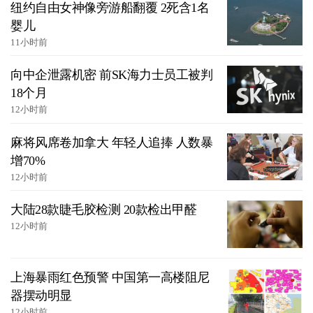
纽约自由女神像旁游船翻覆 2死含1名
婴儿
11小时前
向中企泄露机密 前SK海力士员工被判
18个月
12小时前
麻将风席卷加拿大 年轻人追捧 人数暴
增70%
12小时前
大陆28款睫毛胶检测 20款检出甲醛
12小时前
上海暴雨红色预警 中国第一高楼阻尼
器摆动明显
12小时前