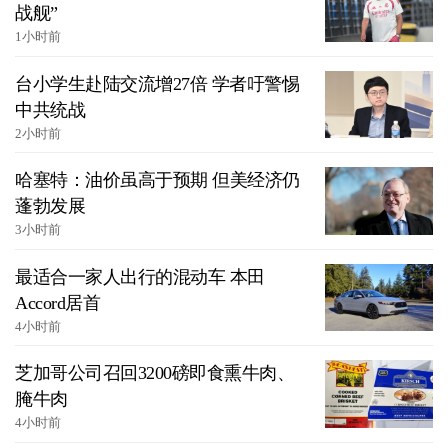
战舰”
1小时前
台小学生赴陆交流增27倍 学者吁警惕
中共统战
2小时前
哈塞特：油价虽高于预期 但美经济仍
蓬勃发展
3小时前
最适合一家人出行的混动车 本田
Accord居首
4小时前
芝加哥公司召回3200磅即食熏牛肉、
腌牛肉
4小时前