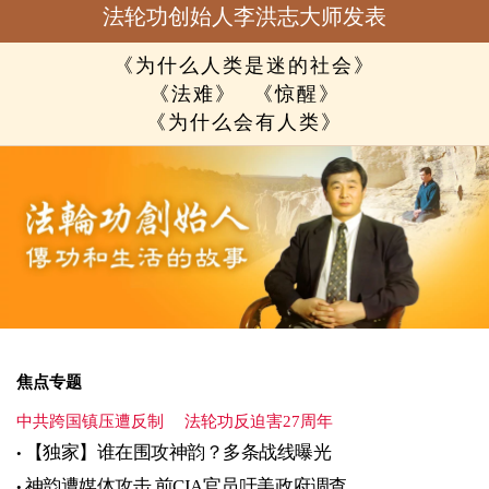
法轮功创始人李洪志大师发表
《为什么人类是迷的社会》
《法难》
《惊醒》
《为什么会有人类》
焦点专题
中共跨国镇压遭反制
法轮功反迫害27周年
【独家】谁在围攻神韵？多条战线曝光
神韵遭媒体攻击 前CIA官员吁美政府调查