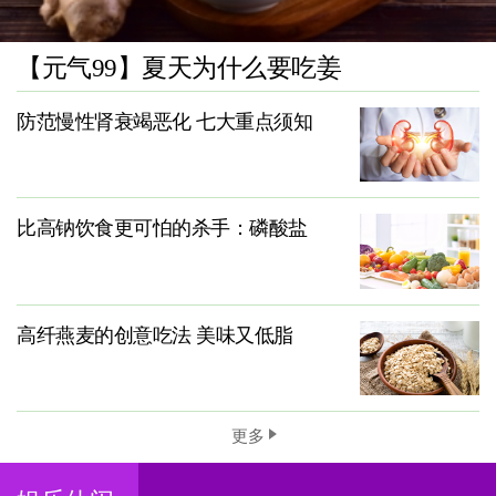
【元气99】夏天为什么要吃姜
防范慢性肾衰竭恶化 七大重点须知
比高钠饮食更可怕的杀手：磷酸盐
高纤燕麦的创意吃法 美味又低脂
更多