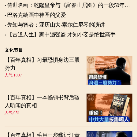
传世名画：乾隆皇帝与《富春山居图》的一段50年奇
缘
巴洛克绘画中神圣的父爱
先知与智者：亚历山大‧索尔仁尼琴的演讲
【古道人生】家中遇强盗 才知小妾是绝世高手
文化节目
【百年真相】习最恐惧身边三股
势力
人气 1807
【百年真相】一本畅销书背后骇
人听闻的真相
人气 951
【百年真相】毛用三步骤让江青