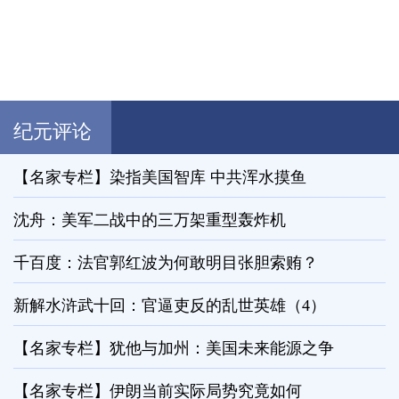
纪元评论
【名家专栏】染指美国智库 中共浑水摸鱼
沈舟：美军二战中的三万架重型轰炸机
千百度：法官郭红波为何敢明目张胆索贿？
新解水浒武十回：官逼吏反的乱世英雄（4）
【名家专栏】犹他与加州：美国未来能源之争
【名家专栏】伊朗当前实际局势究竟如何