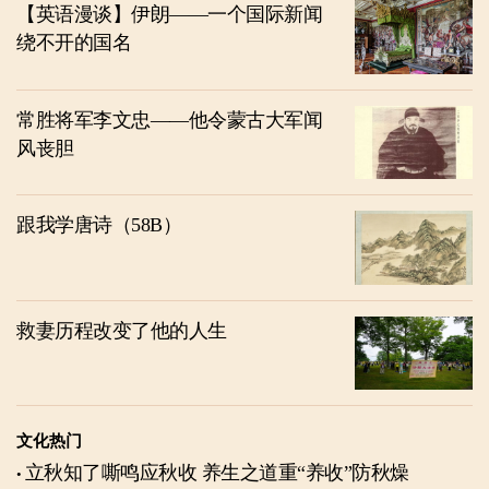
【英语漫谈】伊朗——一个国际新闻
绕不开的国名
常胜将军李文忠——他令蒙古大军闻
风丧胆
跟我学唐诗（58B）
救妻历程改变了他的人生
文化热门
立秋知了嘶鸣应秋收 养生之道重“养收”防秋燥