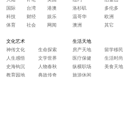
国际
台湾
港澳
洛杉矶
多伦多
科技
财经
娱乐
温哥华
欧洲
体育
社会
网闻
澳洲
其它
文化艺术
生活天地
神传文化
生命探索
房产天地
留学移民
人生感悟
文学世界
医疗保健
生活时尚
史海钩沉
人物春秋
纵横职场
美食天地
教育园地
典故传奇
旅游休闲
艺术长河
本网站图文内容归大纪元所有，
任何单位及个人未经许可，不得擅自转载使用。
Copyright© 2000 - 2026 The Epoch Times Association Inc.
All Rights Reserved.