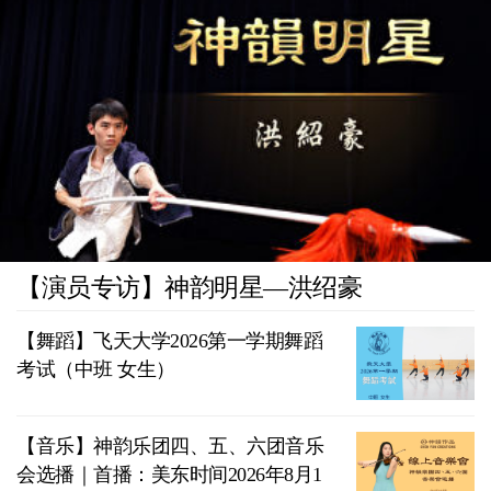
【演员专访】神韵明星—洪绍豪
【舞蹈】飞天大学2026第一学期舞蹈
考试（中班 女生）
【音乐】神韵乐团四、五、六团音乐
会选播｜首播：美东时间2026年8月1