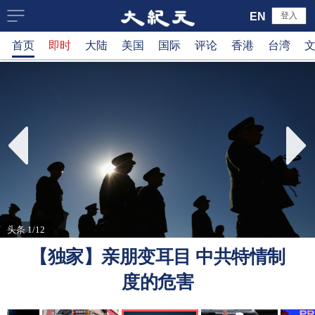
大
EN
登入
首页
即时
大陆
美国
国际
评论
香港
台湾
纪
元
新
闻
网
头条 1/12
【独家】亲朋变耳目 中共特情制
度的危害