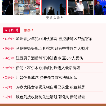
更多头条
即时
更多
加州青少年犯罪团伙落网 被控涉湾区77起窃案
11分钟
马尼拉街头现五具棺木 贴有中共领导人照片
20分钟
江西男子酒后驾车冲进夜市 至少7人受伤
26分钟
伊朗：霍尔木兹海峡协议进入最后阶段
49分钟
川普任命威尔‧沙夫领导白宫法律团队
53分钟
39岁大陆女演员朱锐自曝已失业 积蓄耗尽
2小时
以色列接收德制先进潜舰 强化对伊朗威慑
2小时