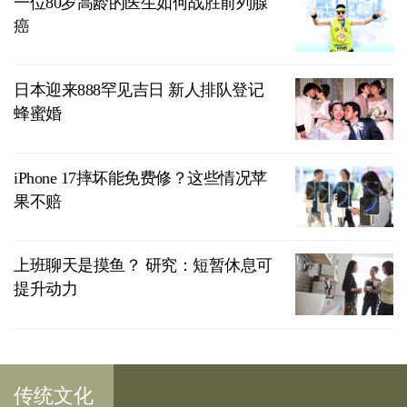
一位80岁高龄的医生如何战胜前列腺
癌
日本迎来888罕见吉日 新人排队登记
蜂蜜婚
iPhone 17摔坏能免费修？这些情况苹
果不赔
上班聊天是摸鱼？ 研究：短暂休息可
提升动力
传统文化