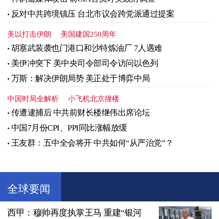
反对中共跨境镇压 台北市议会跨党派通过提案
美以打击伊朗
美国建国250周年
胡塞武装袭也门港口和沙特炼油厂 7人遇难
美伊冲突下 美中央司令部司令访问以色列
万斯：解决伊朗局势 美正处于博弈中局
中国时局全解析
小飞机北京撞楼
传遭逮捕后 中共前财长楼继伟出席论坛
中国7月份CPI、PPI同比涨幅放缓
王友群：五中全会将开 中共如何“从严治党”？
全球要闻
西甲：穆帅再度执掌王马 重建“银河