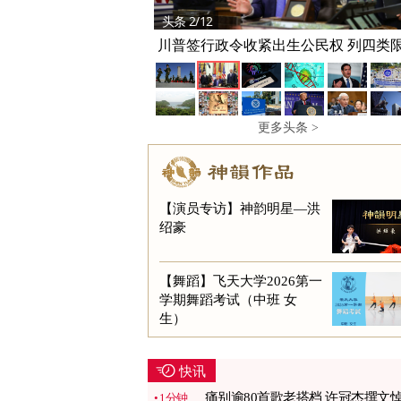
头条 2/12
川普签行政令收紧出生公民权 列四类
更多头条 >
【演员专访】神韵明星—洪
绍豪
【舞蹈】飞天大学2026第一
学期舞蹈考试（中班 女
生）
快讯
痛别逾80首歌老搭档 许冠杰撰文
1分钟