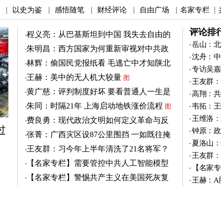
以史为鉴
感悟随笔
财经评论
自由广场
名家专栏
|
|
|
|
|
|
评论排
程义亮：从巴基斯坦到中国 我失去自由的
两年
岳山：北
朱明昌：西方国家为何重新审视对中共政
沈舟：中
策？
图
林辉：偷国民党报纸看 毛逃亡中才知陕北
专访吴嘉
有刘志丹
图
王赫：美中的无人机大较量
图
王友群：
黄广慈：评判制度好坏 要看普通人一生是
高翔：共
否安稳
图
朱同：时隔21年 上海启动地铁涨价流程
韦拓：王
图
王维洛：
费良勇：现代政治文明如何定义革命与反
过
革命
钟原：政
图
张菁：广西灾区设87公里围挡 一如既往掩
夏洛山：
盖真相
图
王友群：习今年上半年清洗了21名将军？
王友群：
图
【名家专栏】需要管控中共人工智能模型
【名家专
图
【名家专栏】警惕共产主义在美国死灰复
王赫：A
燃
图