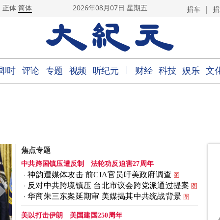
|
正体
简体
2026年08月07日 星期五
捐车
捐
｜
即时
评论
专题
视频
听纪元
财经
科技
娱乐
文
焦点专题
中共跨国镇压遭反制
法轮功反迫害27周年
神韵遭媒体攻击 前CIA官员吁美政府调查
图
反对中共跨境镇压 台北市议会跨党派通过提案
图
华商朱三东案延期审 美媒揭其中共统战背景
图
美以打击伊朗
美国建国250周年