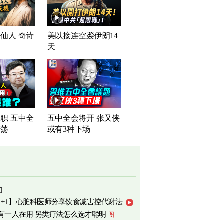
仙人 奇诗
美以接连空袭伊朗14
机
天
职 五中全
五中全会将开 张又侠
震荡
或有3种下场
门
1+1】心脏科医师分享饮食减害控代谢法
有一人在用 另类疗法怎么选才聪明
图