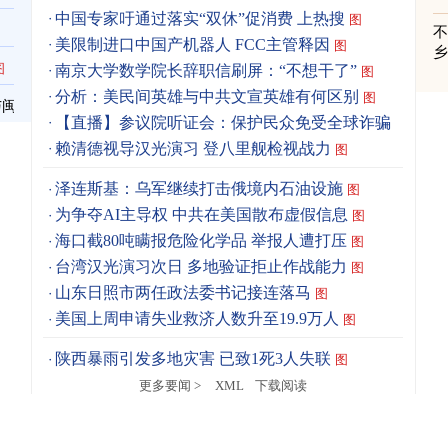
中国专家吁通过落实“双休”促消费 上热搜
图
美限制进口中国产机器人 FCC主管释因
图
图
南京大学数学院长辞职信刷屏：“不想干了”
图
分析：美民间英雄与中共文宣英雄有何区别
图
与闽
【直播】参议院听证会：保护民众免受全球诈骗
赖清德视导汉光演习 登八里舰检视战力
图
泽连斯基：乌军继续打击俄境内石油设施
图
为争夺AI主导权 中共在美国散布虚假信息
图
海口截80吨瞒报危险化学品 举报人遭打压
图
台湾汉光演习次日 多地验证拒止作战能力
图
山东日照市两任政法委书记接连落马
图
美国上周申请失业救济人数升至19.9万人
图
陕西暴雨引发多地灾害 已致1死3人失联
图
更多要闻 >
XML
下载阅读