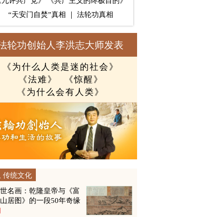
《九评共产党》
《共产主义的终极目的》
“天安门自焚”真相
｜
法轮功真相
法轮功创始人李洪志大师发表
《为什么人类是迷的社会》
《法难》
《惊醒》
《为什么会有人类》
传统文化
传世名画：乾隆皇帝与《富
山居图》的一段50年奇缘
图