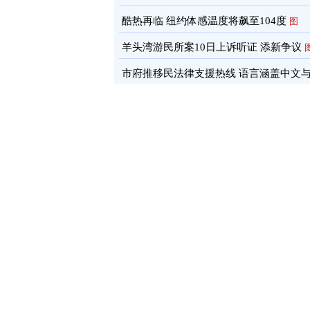
酷热再临 纽约体感温度将飙至104度
图
羊头湾游民所案10日上诉听证 添新争议
市府推移民法律支援热线 语言涵盖中文
南语
图