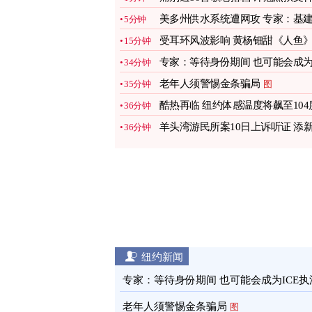
念黎彼得
图
美多州供水系统遭网攻 专家：基
5分钟
亟待现代化
图
受耳环风波影响 黄杨钿甜《人鱼
15分钟
开播遇冷
图
专家：等待身份期间 也可能会成
34分钟
ICE执法目标
图
老年人须警惕金条骗局
35分钟
图
酷热再临 纽约体感温度将飙至104
36分钟
图
羊头湾游民所案10日上诉听证 添
36分钟
争议
图
纽约新闻
专家：等待身份期间 也可能会成为ICE执
目标
图
老年人须警惕金条骗局
图