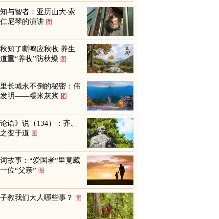
知与智者：亚历山大‧索
尔仁尼琴的演讲
图
秋知了嘶鸣应秋收 养生
道重“养收”防秋燥
图
万里长城永不倒的秘密：伟
大发明——糯米灰浆
图
论语》说（134）：齐、
鲁之变于道
图
词故事：“爱国者”里竟藏
一位“父亲”
图
孩子教我们大人哪些事？
图