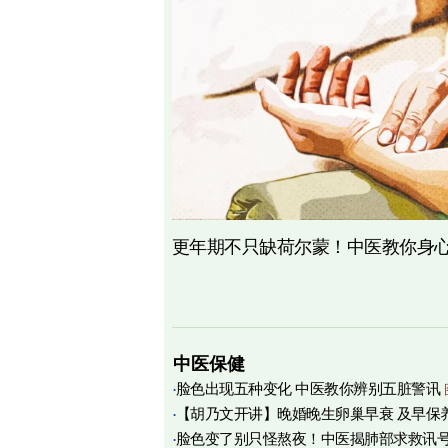
更年期不只缺荷尔蒙！中医教你身心
中医保健
脸色出现五种变化 中医教你辨别五脏警讯
【胡乃文开讲】晚婚晚生卵巢早衰 及早保
脸色变了别只怪熬夜！中医揭肺部求救讯
育