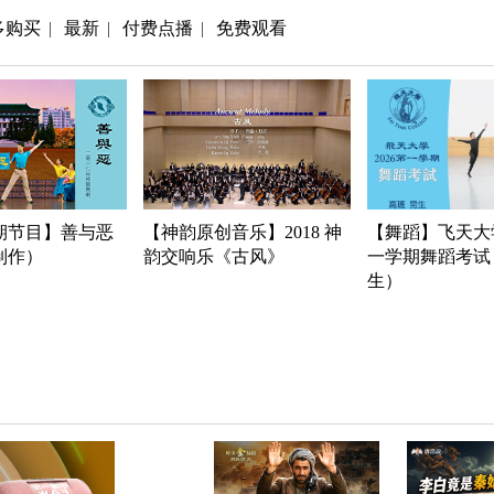
多购买
最新
付费点播
免费观看
|
|
|
期节目】善与恶
【神韵原创音乐】2018 神
【舞蹈】飞天大学
年制作）
韵交响乐《古风》
一学期舞蹈考试
生）