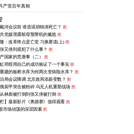
共产党百年真相
行
戴河会议前 谁造谣胡锦涛死亡？
图
共党媒泄露航母预警机的尴尬
图
隆：改革终点是亡党 习换赛道(上)
图
张又侠到底犯了什么事？
图
产国家的荒唐事（二）
图
虹邓煜用自己的成功验证了一个事实
图
重建的板桥水库为何两次变病险水库？
图
治局会议降调 北京政局添新变数？
图
俄装甲突击被粉碎 乌无人机重塑战场
图
从林彪被打倒到张又侠被打倒
图
栏】最新影片《奥德赛》值得观看
图
股市场动荡的深层因素
图