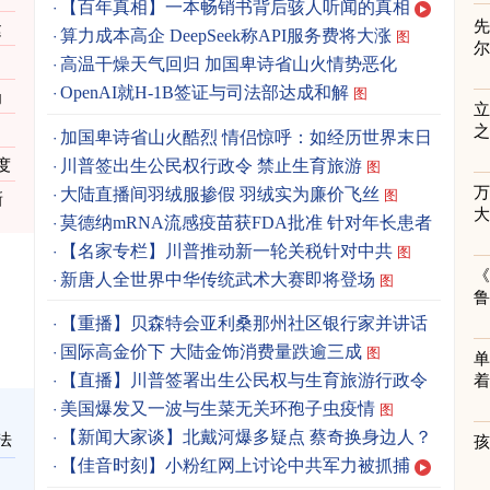
【百年真相】一本畅销书背后骇人听闻的真相
先
建
算力成本高企 DeepSeek称API服务费将大涨
图
》
高温干燥天气回归 加国卑诗省山火情势恶化
OpenAI就H-1B签证与司法部达成和解
图
为
立
之
加国卑诗省山火酷烈 情侣惊呼：如经历世界末日
图
川普签出生公民权行政令 禁止生育旅游
度
图
大陆直播间羽绒服掺假 羽绒实为廉价飞丝
图
新
莫德纳mRNA流感疫苗获FDA批准 针对年长患者
图
【名家专栏】川普推动新一轮关税针对中共
图
《
新唐人全世界中华传统武术大赛即将登场
图
【重播】贝森特会亚利桑那州社区银行家并讲话
国际高金价下 大陆金饰消费量跌逾三成
图
单
【直播】川普签署出生公民权与生育旅游行政令
着
美国爆发又一波与生菜无关环孢子虫疫情
图
【新闻大家谈】北戴河爆多疑点 蔡奇换身边人？
法
【佳音时刻】小粉红网上讨论中共军力被抓捕