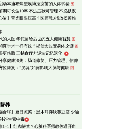
启动本迪布焦型埃博拉疫苗的人体试验
图
前期可长达10年 不适症状可管理 不必默默
心传】青光眼眼压高？医师教3招放松颈椎
荐
代的大医 华佗留给后世的五大健康智慧
图
和真手术一样有效？揭信念改变身体之谜
图
眼更伤脑 三帖食疗方逆转记忆退化
分享健康法则：肠道修复、压力管理、信仰
方位康复：“灵魂”如何影响大脑与健康
图
营养
瑶食聊】夏日凉菜：黑木耳拌秋葵豆腐 少油
 补维生素中毒
爽养心
图
康1+1】红肉解禁？心脏科医师教你避开血