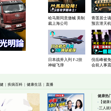
哈马斯同意缴械 美制
青莲居士谪
裁上海公司
预言泄天
日本战斧入列 F-2挂
倪岳峰被免
神秘飞弹
会前人事
健
疾病百科
健康生活
直播
|
|
|
健康热
【健康
三人就