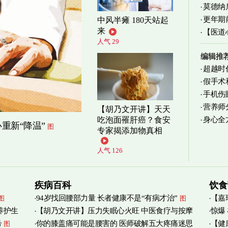
莫德纳
更年期
中风半瘫 180天站起
来
【医道
忍受
图
人气 29
图
编辑推
超越时
假手术
手机伤
营养师
【胡乃文开讲】天天
身心全
吃泡面罹肝癌？食安
实践
图
重新“降温”
图
专家揭添加物真相
人气 126
疾病百科
饮食
94岁找回腰部力量 长者健康不是“有病才治”
【嘉
图
图
养护生
【胡乃文开讲】压力失眠心火旺 中医食疗与按摩
惊爆
烟清
号
你的膝盖痛可能是腰害的 医师破解五大疼痛迷思
【健
图
自救