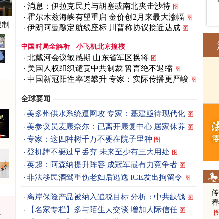
消息：伊拉克民兵与胡塞或南北夹击沙特
图
霍尔木兹海峡有望重启 金价创2月来最大涨幅
图
限制
伊朗阿曼敲定航线座标 川普称协议接近达成
图
中国时局全解析
小飞机北京撞楼
北戴河会议敏感期 山东省军区换将
图
美国人权组织谴责中共制裁 誓言绝不退缩
图
中国新冠阳性率速攀升 专家：实际传播更严峻
图
全球要闻
美多州供水系统遭网攻 专家：基建亟待现代化
图
美参议员麦康奈尔：已离开康复中心 居家休养
图
专家：这四种树千万不要在院子里种
图
登机牌不要过早丢弃 未来至少有三大用处
图
英超：阿森纳提升阵容 成冠军最有力竞争者
图
非法移民酒驾重伤老妇后逃逸 ICE发出拘留令
图
离岸保险产品被纳入追税目标 分析：中共缺钱
图
春
【名家专栏】多与陌生人交谈 增加人际信任
图
悼