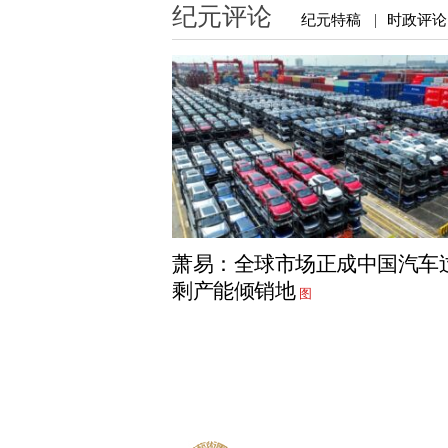
纪元评论
纪元特稿
时政评论
|
萧易：全球市场正成中国汽车
剩产能倾销地
图