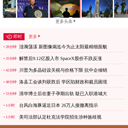
更多头条
即时
更多
涟漪荡漾 新图像揭迄今为止太阳最精细面貌
28分钟
解禁后9.12亿股入市 SpaceX股价不跌反涨
35分钟
川普为多晶硅设关税与价格下限 抗中企倾销
42分钟
洛县工会谈判获胜后 学区陷财政和裁员困境
48分钟
清华博士后在妻子孕期出轨 疑已入职港城大
53分钟
台风白海豚逼近日本 26万人接撤离指示
1小时
美司法部认定杜克法学院招生涉种族歧视
1小时