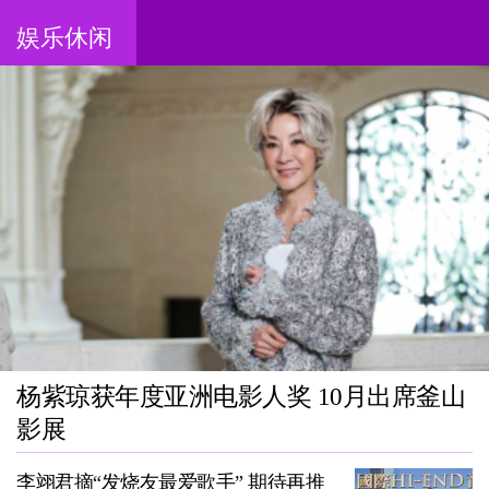
娱乐休闲
杨紫琼获年度亚洲电影人奖 10月出席釜山
影展
李翊君摘“发烧友最爱歌手” 期待再推