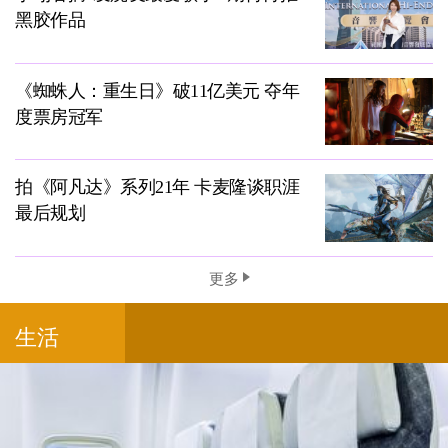
黑胶作品
《蜘蛛人：重生日》破11亿美元 夺年
度票房冠军
拍《阿凡达》系列21年 卡麦隆谈职涯
最后规划
更多
生活