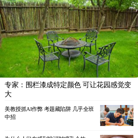
专家：围栏漆成特定颜色 可让花园感觉变
大
美教授抓AI作弊 考题藏陷阱 几乎全班
中招