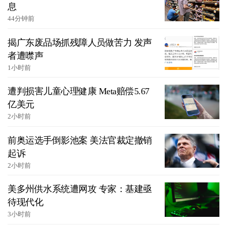
息
44分钟前
揭广东废品场抓残障人员做苦力 发声
者遭噤声
1小时前
遭判损害儿童心理健康 Meta赔偿5.67
亿美元
2小时前
前奥运选手倒影池案 美法官裁定撤销
起诉
2小时前
美多州供水系统遭网攻 专家：基建亟
待现代化
3小时前