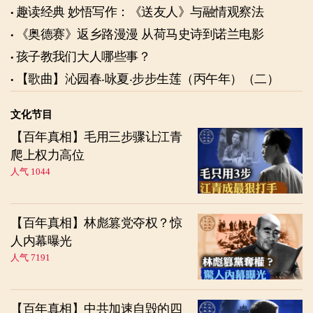
趣读经典 妙悟写作：《送友人》与融情观察法
《奥德赛》返乡路漫漫 从荷马史诗到诺兰电影
孩子教我们大人哪些事？
【歌曲】沁园春‧咏夏‧步步生莲（丙午年）（二）
文化节目
【百年真相】毛用三步骤让江青
爬上权力高位
人气 1044
【百年真相】林彪篡党夺权？惊
人内幕曝光
人气 7191
【百年真相】中共加速自毁的四