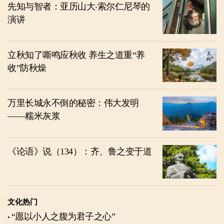
先知与智者：亚历山大‧索尔仁尼琴的
演讲
立秋知了嘶鸣应秋收 养生之道重“养
收”防秋燥
万里长城永不倒的秘密：伟大发明
——糯米灰浆
《论语》说（134）：齐、鲁之变于道
文化热门
“愿以小人之腹为君子之心”