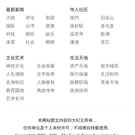
最新新闻
华人社区
大陆
评论
美国
纽约
旧金山
国际
台湾
港澳
洛杉矶
多伦多
科技
财经
娱乐
温哥华
欧洲
体育
社会
网闻
澳洲
其它
文化艺术
生活天地
神传文化
生命探索
房产天地
留学移民
人生感悟
文学世界
医疗保健
生活时尚
史海钩沉
人物春秋
纵横职场
美食天地
教育园地
典故传奇
旅游休闲
艺术长河
本网站图文内容归大纪元所有，
任何单位及个人未经许可，不得擅自转载使用。