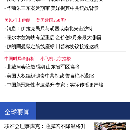
华商朱三东案延期审 美媒揭其中共统战背景
美以打击伊朗
美国建国250周年
消息：伊拉克民兵与胡塞或南北夹击沙特
霍尔木兹海峡有望重启 金价创2月来最大涨幅
伊朗阿曼敲定航线座标 川普称协议接近达成
中国时局全解析
小飞机北京撞楼
北戴河会议敏感期 山东省军区换将
美国人权组织谴责中共制裁 誓言绝不退缩
中国新冠阳性率速攀升 专家：实际传播更严峻
全球要闻
联准会理事库克：通膨若不降温将升