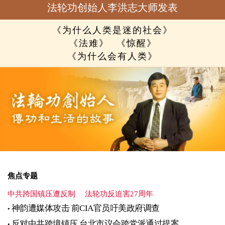
法轮功创始人李洪志大师发表
《为什么人类是迷的社会》
《法难》
《惊醒》
《为什么会有人类》
焦点专题
中共跨国镇压遭反制
法轮功反迫害27周年
神韵遭媒体攻击 前CIA官员吁美政府调查
反对中共跨境镇压 台北市议会跨党派通过提案