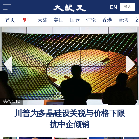
大
EN
登入
首页
即时
大陆
美国
国际
评论
香港
台湾
纪
元
新
闻
网
头条 1/12
川普为多晶硅设关税与价格下限
抗中企倾销