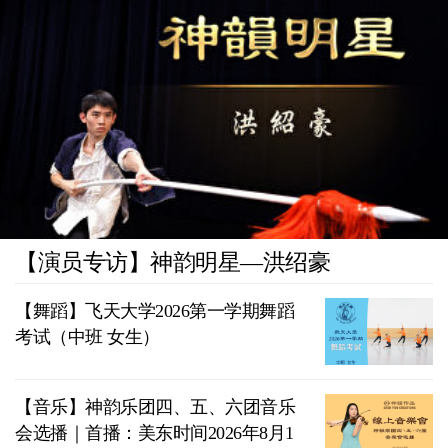
【演员专访】神韵明星—洪绍豪
【舞蹈】飞天大学2026第一学期舞蹈
考试（中班 女生）
【音乐】神韵乐团四、五、六团音乐
会选播｜首播：美东时间2026年8月1