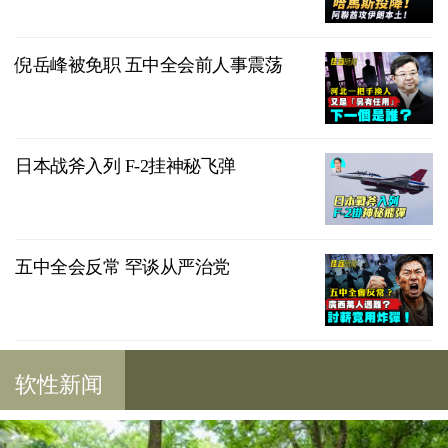
倪岳峰被免职 五中全会前人事震荡
日本战斧入列 F-2挂神秘飞弹
五中全会反常 罕谈从严治党
软性新闻