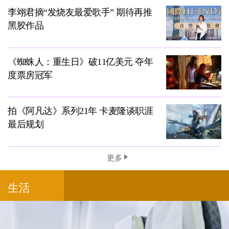
李翊君摘“发烧友最爱歌手” 期待再推
黑胶作品
《蜘蛛人：重生日》破11亿美元 夺年
度票房冠军
拍《阿凡达》系列21年 卡麦隆谈职涯
最后规划
更多
生活