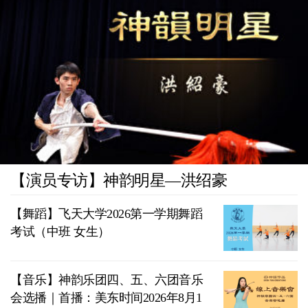
【演员专访】神韵明星—洪绍豪
【舞蹈】飞天大学2026第一学期舞蹈
考试（中班 女生）
【音乐】神韵乐团四、五、六团音乐
会选播｜首播：美东时间2026年8月1