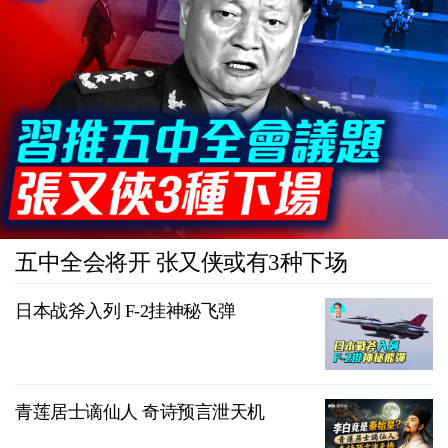
五中全会将开 张又侠或有3种下场
日本战斧入列 F-2挂神秘飞弹
青莲居士谪仙人 奇诗预言泄天机