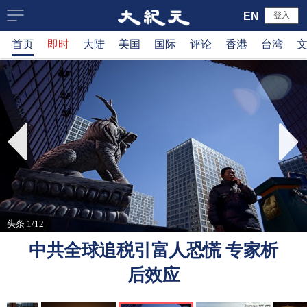
大
EN
登入
首页
即时
大陆
美国
国际
评论
香港
台湾
纪
元
新
闻
网
头条 1/12
中共全球追税引富人恐慌 专家析
后效应