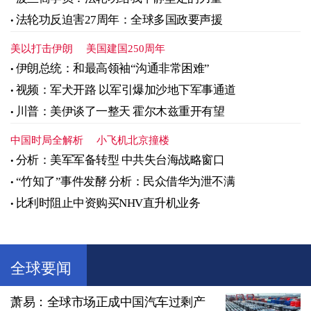
法轮功反迫害27周年：全球多国政要声援
美以打击伊朗
美国建国250周年
伊朗总统：和最高领袖“沟通非常困难”
视频：军犬开路 以军引爆加沙地下军事通道
川普：美伊谈了一整天 霍尔木兹重开有望
中国时局全解析
小飞机北京撞楼
分析：美军军备转型 中共失台海战略窗口
“竹知了”事件发酵 分析：民众借华为泄不满
比利时阻止中资购买NHV直升机业务
全球要闻
萧易：全球市场正成中国汽车过剩产