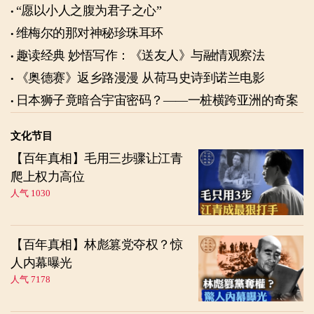
“愿以小人之腹为君子之心”
维梅尔的那对神秘珍珠耳环
趣读经典 妙悟写作：《送友人》与融情观察法
《奥德赛》返乡路漫漫 从荷马史诗到诺兰电影
日本狮子竟暗合宇宙密码？——一桩横跨亚洲的奇案
文化节目
【百年真相】毛用三步骤让江青
爬上权力高位
人气 1030
【百年真相】林彪篡党夺权？惊
人内幕曝光
人气 7178