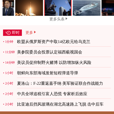
更多头条
即时
更多
欧盟从俄罗斯资产中取14亿欧元给乌克兰
1分钟
美参院委员会投票认定福西藐视国会
11分钟
美议员促抑制野火赌博 以防增加纵火风险
14分钟
朝鲜向东部海域发射短程弹道导弹
1小时
夏洛山：F-22重返嘉手纳 美军验证联合作战能力
2小时
中共全球追税引富人恐慌 专家析后效应
2小时
比亚迪后挡风玻璃在湖北高速路上飞脱 击中后车
2小时