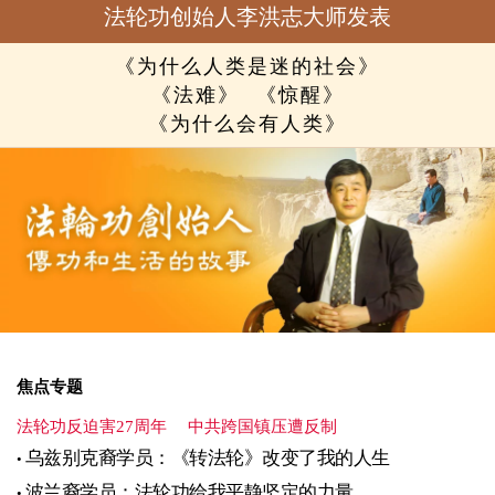
法轮功创始人李洪志大师发表
《为什么人类是迷的社会》
《法难》
《惊醒》
《为什么会有人类》
焦点专题
法轮功反迫害27周年
中共跨国镇压遭反制
乌兹别克裔学员：《转法轮》改变了我的人生
波兰裔学员：法轮功给我平静坚定的力量