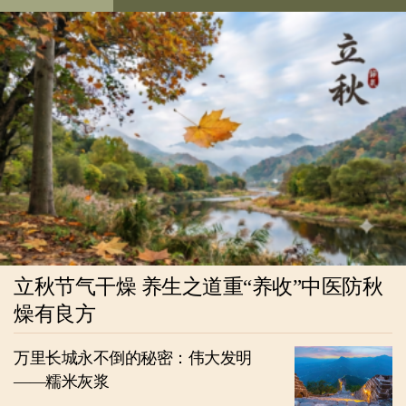
立秋节气干燥 养生之道重“养收”中医防秋
燥有良方
万里长城永不倒的秘密：伟大发明
——糯米灰浆