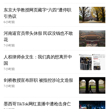
东京大学教授网页藏字“六四”遭停职
引热议
6小时前
河南逼官员带头休假 民叹没钱也不敢
花
7小时前
人权律师余文生：我们真的想离开中
国
7小时前
剑桥教授宣布辞职 被指控涉论文造假
7小时前
墨西哥TikTok网红直播中遭枪击身亡