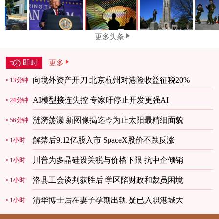
更多头条
即时
更多
向境外资产开刀 北京杭州对港险收益征税20%
13分钟
AI模型接连失控 专家吁停止开发更强AI
24分钟
涟漪荡漾 新图像揭迄今为止太阳最精细面貌
56分钟
解禁后9.12亿股入市 SpaceX股价不跌反涨
1小时
川普为多晶硅设关税与价格下限 抗中企倾销
1小时
洛县工会谈判获胜后 学区陷财政和裁员困境
1小时
清华博士后在妻子孕期出轨 疑已入职港城大
1小时