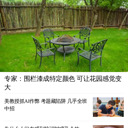
专家：围栏漆成特定颜色 可让花园感觉变
大
美教授抓AI作弊 考题藏陷阱 几乎全班
中招