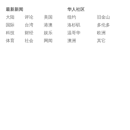
最新新闻
华人社区
大陆
评论
美国
纽约
旧金山
国际
台湾
港澳
洛杉矶
多伦多
科技
财经
娱乐
温哥华
欧洲
体育
社会
网闻
澳洲
其它
文化艺术
生活天地
神传文化
生命探索
房产天地
留学移民
人生感悟
文学世界
医疗保健
生活时尚
史海钩沉
人物春秋
纵横职场
美食天地
教育园地
典故传奇
旅游休闲
艺术长河
本网站图文内容归大纪元所有，
任何单位及个人未经许可，不得擅自转载使用。