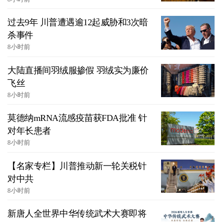
过去9年 川普遭遇逾12起威胁和3次暗
杀事件
8小时前
大陆直播间羽绒服掺假 羽绒实为廉价
飞丝
8小时前
莫德纳mRNA流感疫苗获FDA批准 针
对年长患者
8小时前
【名家专栏】川普推动新一轮关税针
对中共
8小时前
新唐人全世界中华传统武术大赛即将