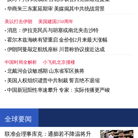
华商朱三东案延期审 美媒揭其中共统战背景
美以打击伊朗
美国建国250周年
消息：伊拉克民兵与胡塞或南北夹击沙特
霍尔木兹海峡有望重启 金价创2月来最大涨幅
伊朗阿曼敲定航线座标 川普称协议接近达成
中国时局全解析
小飞机北京撞楼
北戴河会议敏感期 山东省军区换将
美国人权组织谴责中共制裁 誓言绝不退缩
中国新冠阳性率速攀升 专家：实际传播更严峻
全球要闻
联准会理事库克：通膨若不降温将升