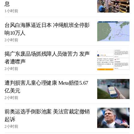
息
1小时前
台风白海豚逼近日本 冲绳航班全停影
响10万人
2小时前
揭广东废品场抓残障人员做苦力 发声
者遭噤声
2小时前
遭判损害儿童心理健康 Meta赔偿5.67
亿美元
2小时前
前奥运选手倒影池案 美法官裁定撤销
起诉
2小时前