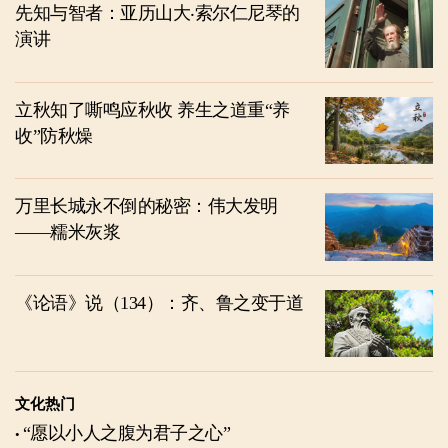
先知与智者：亚历山大‧索尔仁尼琴的
演讲
立秋知了嘶鸣应秋收 养生之道重“养
收”防秋燥
万里长城永不倒的秘密：伟大发明
——糯米灰浆
《论语》说（134）：齐、鲁之变于道
文化热门
“愿以小人之腹为君子之心”