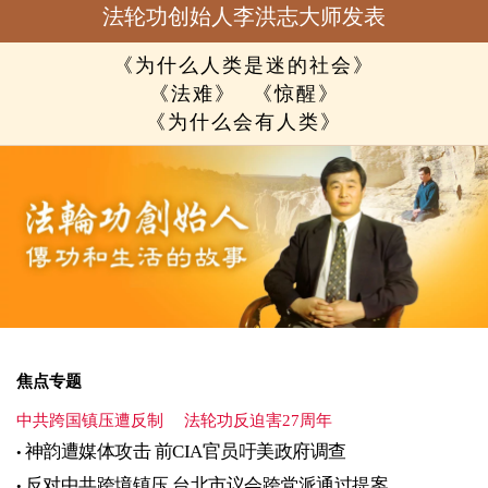
法轮功创始人李洪志大师发表
《为什么人类是迷的社会》
《法难》
《惊醒》
《为什么会有人类》
焦点专题
中共跨国镇压遭反制
法轮功反迫害27周年
神韵遭媒体攻击 前CIA官员吁美政府调查
反对中共跨境镇压 台北市议会跨党派通过提案