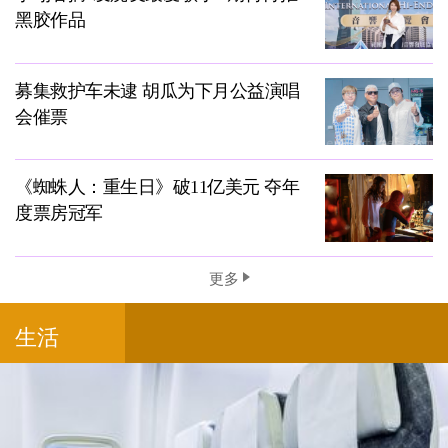
黑胶作品
募集救护车未逮 胡瓜为下月公益演唱
会催票
《蜘蛛人：重生日》破11亿美元 夺年
度票房冠军
更多
生活