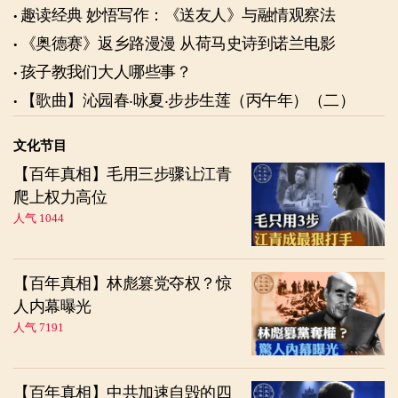
趣读经典 妙悟写作：《送友人》与融情观察法
《奥德赛》返乡路漫漫 从荷马史诗到诺兰电影
孩子教我们大人哪些事？
【歌曲】沁园春‧咏夏‧步步生莲（丙午年）（二）
文化节目
【百年真相】毛用三步骤让江青
爬上权力高位
人气 1044
【百年真相】林彪篡党夺权？惊
人内幕曝光
人气 7191
【百年真相】中共加速自毁的四