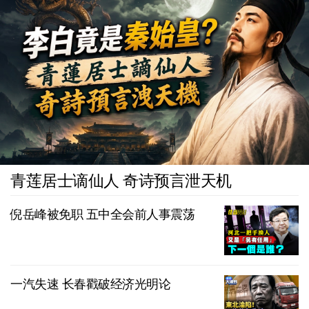
青莲居士谪仙人 奇诗预言泄天机
倪岳峰被免职 五中全会前人事震荡
一汽失速 长春戳破经济光明论