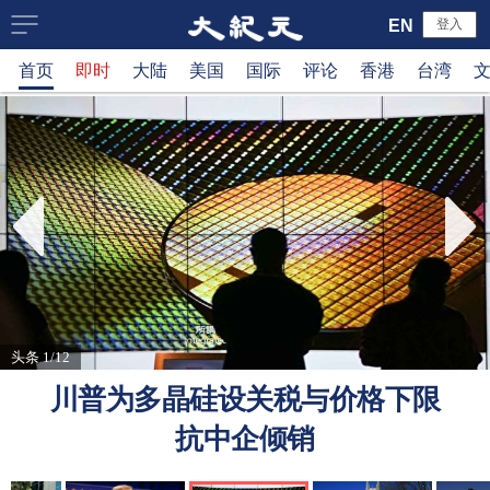
大
EN
登入
首页
即时
大陆
美国
国际
评论
香港
台湾
纪
元
新
闻
网
头条 1/12
川普为多晶硅设关税与价格下限
抗中企倾销