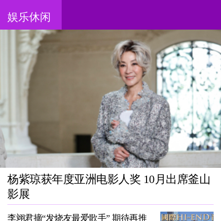
娱乐休闲
杨紫琼获年度亚洲电影人奖 10月出席釜山
影展
李翊君摘“发烧友最爱歌手” 期待再推