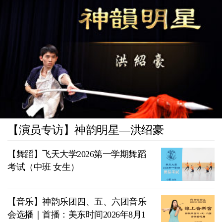
【演员专访】神韵明星—洪绍豪
【舞蹈】飞天大学2026第一学期舞蹈
考试（中班 女生）
【音乐】神韵乐团四、五、六团音乐
会选播｜首播：美东时间2026年8月1